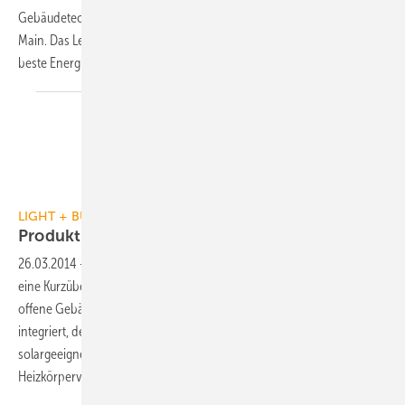
Gebäudetechnik, vom 30. März bis zum 4. April 2014 in Frankfurt am
Main. Das Leitthema der Messe: “Explore Technology for Life — die
beste Energie ist die, die nicht verbraucht
wird“.
Messe Frankfurt / Petra Welzel
LIGHT + BUILDING
Produktneuheiten auf der Light +
Building
26.03.2014
-
Aus den Ankündigungen der Hersteller haben wir für Sie
eine Kurzübersicht mit Produktneuheiten zusammengestellt: Eine
offene Gebäudemanagementstation, die erstmals alle Gewerke
integriert, den ersten Raumcontroller mit Spracherkennung, einen
solargeeigneten Kompaktdurchlauferhitzer mit Fernbedienung,
Heizkörperventile mit eigenem
Stromerzeuger...