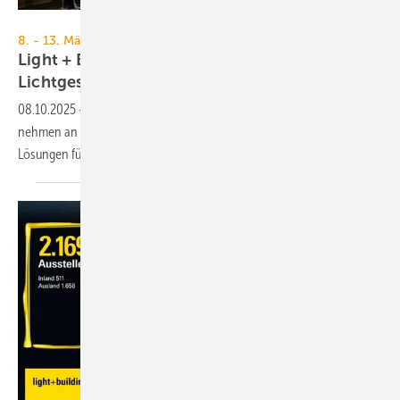
Pietro Sutera
8. - 13. März 2026, Frankfurt am Main
Light + Building 2026: Di­gi­ta­li­sie­rung und
Licht­ge­stal­tung
08.10.2025
-
Rund 2000 Unternehmen aus dem In- und Ausland
nehmen an der Light + Building teil und präsentieren aktuelle
Lösungen für Licht- und
Gebäudetechnik.