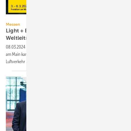
Messe Frankfurt Exhibition GmbH
Messen
Light + Building 2024: 151 000 Besucher auf der
Weltleitmesse
08.03.2024
-
Zur Light + Building vom 3. bis 8. März 2024 in Frankfurt
am Main kamen 2169 Aus­steller und trotz Streiks im Bahn- und
Luftverkehr 151 000
Besucher.