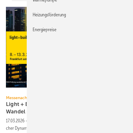
Heizungsförderung
Energiepreise
Messe Frankfurt Exhibition
Messenachlese
Light + Building 2026 macht tech­no­lo­gi­schen
Wan­del
sicht­bar
17.03.2026
-
Die dies­jäh­rige Light + Building machte deut­lich, mit wel­
cher Dyna­mik sich Neu­hei­ten in der Bran­che der­zeit
ent­wickeln.