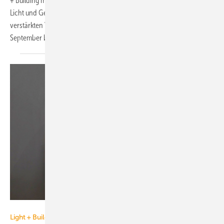
+ Building mitgeteilt. Der ursprüngliche Termin der Weltleitmesse für
Licht und Gebäudetechnik vom 08. bis 13.03.2020 wurde wegen der
verstärkten Verbreitung des Coronavirus in Europa auf den 27.
September bis 02. Oktober 2020
verschoben.
Bild: Messe Frankfurt Exhibition GmbH / Jens Liebchen
Light + Building, 8. bis 13. März 2020 in Frankfurt