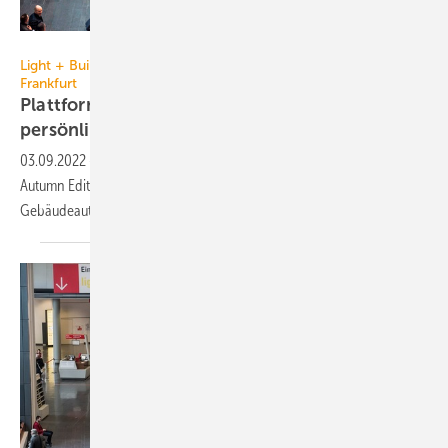
Messe Frankfurt Exhibition GmbH / Petra Welzel
Light + Building Autumn Edition vom 2. bis 6. Oktober in
Frankfurt
Plattform für Neuheiten, Trends und
persönlichen
Austausch
03.09.2022
-
Vom 2. – 6.10.2022 zeigen auf der Light + Building
Autumn Edition 1500 Aussteller Innovationen für Licht,
Gebäudeautomation, Sicherheits- und
Elektrotechnik.