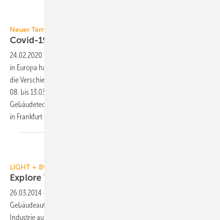
GV
Neuer Termin im September 2020
Covid-19: Light + Building wird
verschoben
24.02.2020
-
Aufgrund der verstärkten Verbreitung des Coronavirus
in Europa hat sich die Messe Frankfurt nach intensiven Beratungen für
die Verschiebung der Light + Building entschieden. Die eigentlich vom
08. bis 13.03.2020 angesetzte Weltleitmesse für Licht und
Gebäudetechnik soll nun zwischen Mitte und Ende September 2020
in Frankfurt
stattfinden.
Messe Frankfurt / Pietro Sutera
LIGHT + BUILDING
Explore Technology for
Life
26.03.2014
-
Weltneuheiten für Licht, Elektrotechnik,
Gebäudeautomation sowie Software für das Bauwesen präsentiert die
Industrie auf der Light + Building, weltgrößte Messe für Licht und