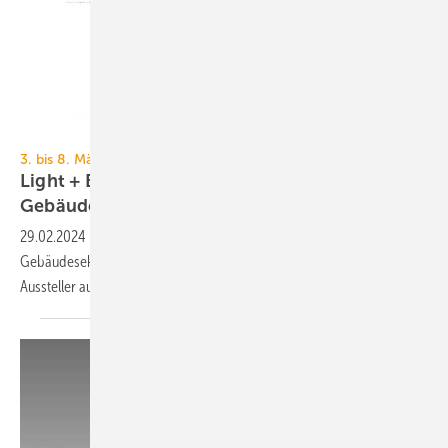
Umweltbundesamt
3. bis 8. März 2024, Messe Frankfurt
Light + Building: Umschwung im
Gebäudebereich zu mehr
Nachhaltigkeit
29.02.2024
-
Auf dem Weg zu mehr Klimaneutralität gibt es im
Gebäudesektor viel zu tun. Die Technologien dafür zeigen rund 2200
Aussteller auf der Light +
Building.