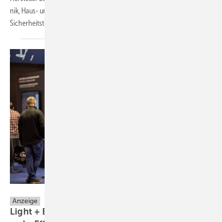
nik, Haus- und Ge­bäude­auto­ma­tion sowie ver­netzte
Sicher­heits­tech­nik.
Messe Frankfurt Exhibition GmbH
Anzeige
Light + Building 2026: Vernetzte Systeme für