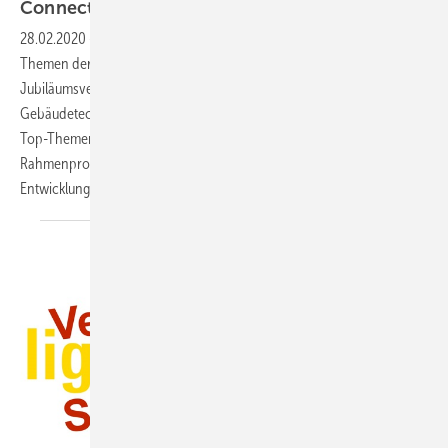
Connecting. Pioneering.
Fascinating.
28.02.2020
-
… in diesen drei Kategorien referenzieren die Top-
Themen der Light + Building auf den Claim der
Jubiläumsveranstaltung: Die Weltleitmesse für Licht und ­
Gebäudetechnik gibt es seit 20 Jahren. Verbindendes Element die
Top-Themen ist die dynamische Digitalisierung. Ein umfangreiches
Rahmenprogramm bildet aktuelle Trends und zukunftsweisende
Entwicklungen
ab.