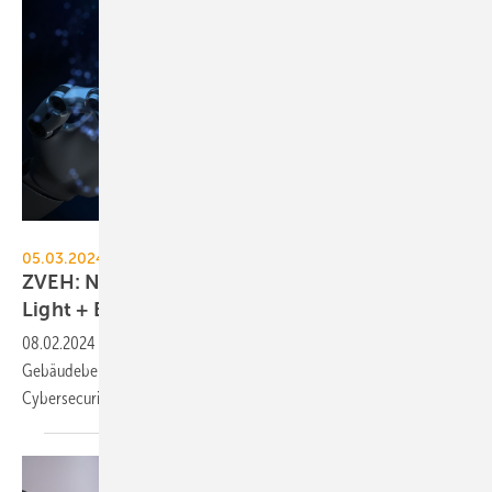
Murrstock - stock.adobe.com
05.03.2024, 11 bis 15 Uhr, Light + Building, Messe Frankfurt
ZVEH: Neues Forum „Cybersecurity“ bei der
Light +
Building
08.02.2024
-
Welche Herausforderungen die Digitalisierung im
Gebäudebereich dem Elektro-Handwerk bringt, ist Thema des „Forum
Cybersecurity“ bei der Light +
Building.