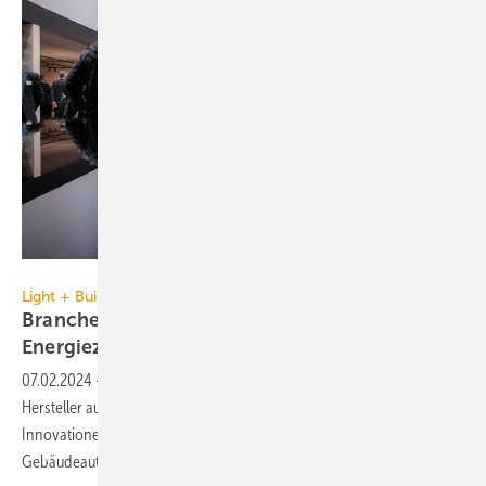
Messe Frankfurt Exhibition GmbH / Jochen Günther
Light + Building vom 3. bis 8. März 2024, Frankfurt
Branchen-Plattform für eine nachhaltige
Energiezukunft
07.02.2024
-
Vom 3. bis 8. März 2024 präsentieren über 2000
Hersteller auf der Light + Building einem breiten Fachpublikum
Innovationen für Licht, Elektrotechnik, Haus- und
Gebäudeautomation sowie vernetzte
Sicherheitstechnik.