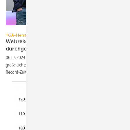
Faruk Pinjo
TGA-Hersteller
Weltrekord: Zumtobel realisiert größte
durchgehende
Lichtdecke
2
06.03.2024
-
Auf der Light + Building 2024 hat Zumtobel eine 200 m
große Lichtdecke – CIELUMA – installiert und das Guinnes-World-
Record-Zertifikat dafür
erhalten.