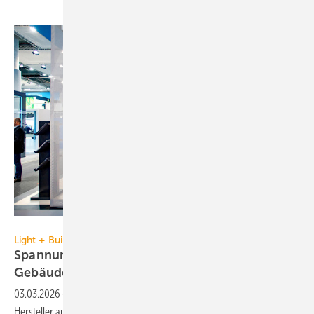
Messe Frankfurt Exhibition GmbH / Jochen Günther
Light + Building vom 8. bis 13. März 2026
Spannungsgeladene Blicke auf Licht und
Gebäudetechnik
03.03.2026
-
Vom 8. bis 13. März 2026 präsentieren über 2000
Hersteller auf der Light + Building Inno­va­tio­nen für Licht, Elektro­tech­