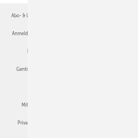
Abo- & Leserservice
AGB
Alle Inhalte chronologisch
Anmelden
Anmeldung & Registrierung
Datenschutz
Editor's choice
E-Paper
Fachbeiträge
Gentner Verlag
Impressum
Karriere bei Gentner
Team
Mediaservice
Mitgliedschaften und Engagement
Newsletter
Privacy Manager
RSS-Feed
TGA+E abonnieren