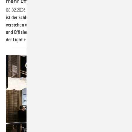
mehr Effizienz, Sicherheit und
Komfort
08.02.2026
-
Smart Connectivity ist mehr als ein Schlagwort – es
ist der Schlüssel zu einer neuen Ära der Gebäudetechnik. Wer
verstehen will, wie digitale Vernetzung die Planung, Steuerung
und Effizienz moderner Gebäude neu definiert, erlebt dies auf
der Light + Building
2026.