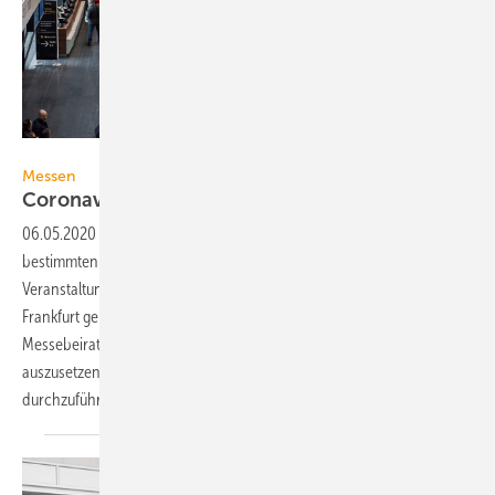
Messe Frankfurt GmbH / Petra Welzel
Messen
Coronavirus: Light + Building erst wieder
2022
06.05.2020
-
Angesichts der durch die Corona-Pandemie
bestimmten weltweiten Lage und den damit verbundenen
Veranstaltungsverboten sowie Reiserestriktionen hat sich die Messe
Frankfurt gemeinsam mit ihren Partnern ZVEI und ZVEH sowie dem
Messebeirat darauf verständigt, die 11. Light + Building in 2020
auszusetzen und turnusgemäß vom 13. bis 18. März 2022
durchzuführen.