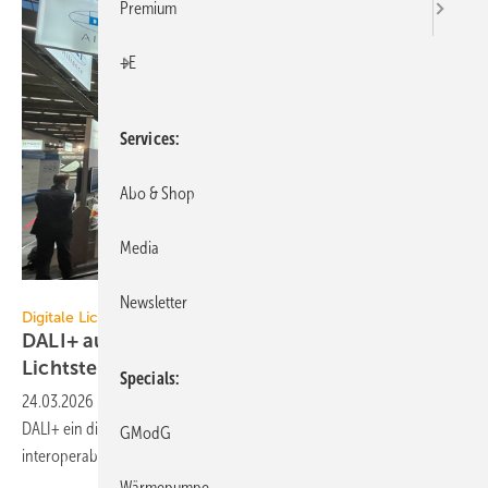
Premium
+E
Services
Abo & Shop
Media
DALI Alliance
Newsletter
Digitale Lichtsteuerung
DALI+ auf der Light + Building 2026: draht­lo­se
Licht­steue­rung
Specials
24.03.2026
-
Die DALI Alliance stellte auf der Light + Building 2026 mit
DALI+ ein digitales Protokoll für drahtlose, IP-basierte und
GModG
interoperable Lichtsteuerung
vor.
Wärmepumpe