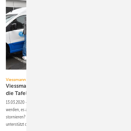
Viessmann
Viessmann
Viessmann spendet Catering-Lebensmittel an
die
Tafeln
13.03.2020
-
Was tun, wenn Messen wegen des Coronavirus abgesagt
werden, es aber zu spät ist, den Bewirtungsvertrag mit dem Caterer zu
stornieren? Viessmann hat aus der Not eine Tugend gemacht und
unterstützt die Tafeln in Frankfurt und
Essen.