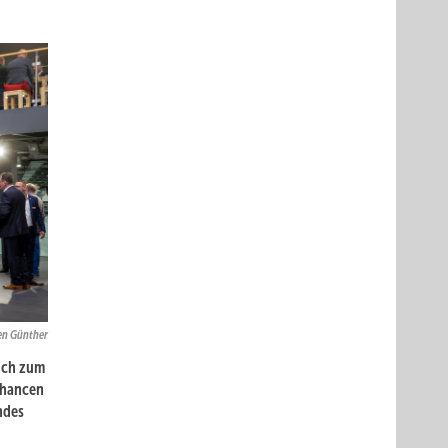
en Günther
uch zum
Chancen
ndes