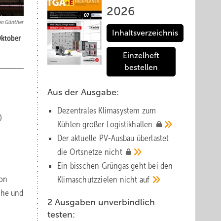
2026
en Günther
Inhaltsverzeichnis
Oktober
Einzelheft
bestellen
Aus der Ausgabe:
Dezentrales Klimasystem zum
0
Kühlen großer
Logistik­hallen
Der aktuelle PV-Ausbau über­lastet
die Orts­netze
nicht
Ein bisschen Grüngas geht bei den
ion
Klima­schutz­zielen nicht
auf
che und
2 Ausgaben unverbindlich
testen: