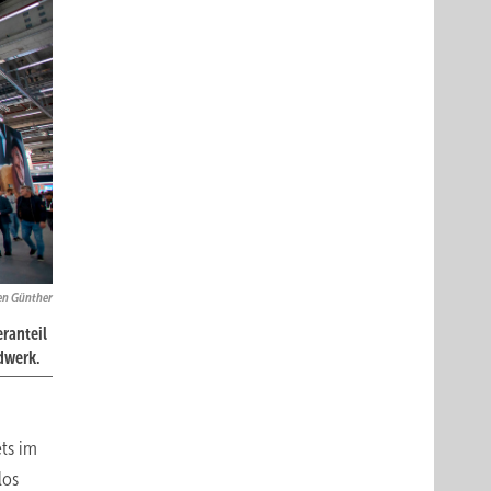
en Günther
ranteil
dwerk.
ets im
los