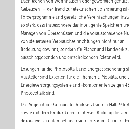
Dachflächen von Wohnhäusern oder gewerblich genutz
Gebäuden ∙– der Trend zur elektrischen Solarisierung ist
Förderprogramme und gesetzliche Vereinfachungen inz
so stark, dass insbesondere das intelligente Speichern un
Managen von Überschüssen und die vorausschauende N
von steuerbaren Verbrauchseinrichtungen nicht nur an
Bedeutung gewinnt, sondern für Planer und Handwerk 
ausschlaggebenden und entscheidenden Faktor wird.
Lösungen für die Photovoltaik und Energiespeicherung ste
Aussteller sind Experten für die Themen E-Mobilität und 
Energieversorgungsysteme und -komponenten zeigen 45 Au
Photovoltaik sind.
Das Angebot der Gebäudetechnik setzt sich in Halle 9 fo
sowie mit dem Produktbereich Intersec Building die vern
dekorative Leuchten befinden sich im Forum 0 und in den