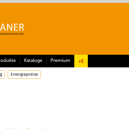
rodukte
Kataloge
Premium
+E
g
Energiepreise