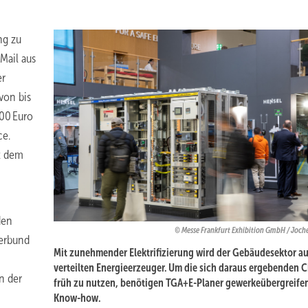
ng zu
Mail aus
er
von bis
,00 Euro
ce.
t dem
den
Messe Frankfurt Exhibition GmbH / Joch
verbund
Mit zunehmender Elektrifizierung wird der Gebäudesektor a
verteilten Energieerzeuger. Um die sich daraus ergebenden 
n der
früh zu nutzen, benötigen TGA+E-Planer gewerkeübergreife
Know-how.