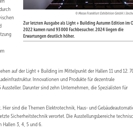
ten
 durch
Messe Frankfurt Exhibition GmbH / Joch
wischen
Zur letzten Ausgabe als Light + Building Autumn Edition im 
d
2022 kamen rund 93 000 Fachbesucher. 2024 liegen die
utzung
Erwartungen deutlich höher.
zum
hen auf der Light + Building im Mittelpunkt der Hallen 11 und 12. 7
Ladeinfrastruktur. Innovationen und Produkte für dezentrale
ssteller. Darunter sind zehn Unternehmen, die Spezialisten für
rt. Hier sind die Themen Elektrotechnik, Haus- und Gebäudeautomat
etzte Sicherheitstechnik verortet. Die Ausstellungsbereiche technis
 Hallen 3, 4, 5 und 6.