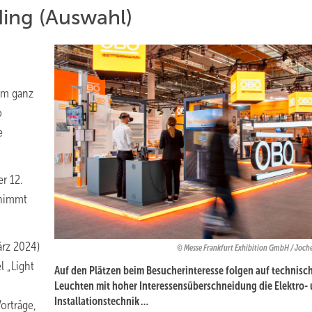
ding (Auswahl)
mm ganz
o
e
r 12.
 nimmt
ärz 2024)
Messe Frankfurt Exhibition GmbH / Joch
l „Light
Auf den Plätzen beim Besucherinteresse folgen auf technisc
Leuchten mit hoher Interessensüberschneidung die Elektro-
Installationstechnik …
orträge,