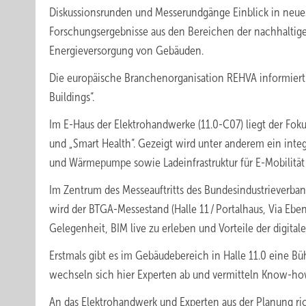
Diskussionsrunden und Messerundgänge Einblick in neue
Forschungsergebnisse aus den Bereichen der nachhaltig
Energieversorgung von Gebäuden.
Die europäische Branchenorganisation REHVA informiert a
Buildings“.
Im E-Haus der Elektrohandwerke (11.0-C07) liegt der Fok
und „Smart Health“. Gezeigt wird unter anderem ein int
und Wärmepumpe sowie Ladeinfrastruktur für E-Mobilität
Im Zentrum des Messeauftritts des Bundesindustrieverba
wird der BTGA-Messestand (Halle 11 / Portalhaus, Via Eb
Gelegenheit, BIM live zu erleben und Vorteile der digit
Erstmals gibt es im Gebäudebereich in Halle 11.0 eine Bü
wechseln sich hier Experten ab und vermitteln Know-h
An das Elektrohandwerk und Experten aus der Planung ri