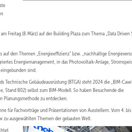
ste
en
m Freitag (8. März) auf der Building Plaza zum Thema „Data Driven
us auf den Themen „Energieeffizienz“ bzw. „nachhaltige Energievers
egriertes Energiemanagement, in das Photovoltaik-Anlage, Stromspei
 eingebunden sind.
nds Technische Gebäudeausrüstung (BTGA) steht 2024 die „BIM-Cave“
ene, Stand B02) selbst zum BIM-Modell. So haben Besuchende die
alen Planungsmethode zu entdecken.
hne für Fachvorträge und Präsentationen von Ausstellern. Vom 4. bis 
ow zu ausgewählten Themen der gebauten Welt.
chtet