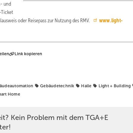
n- und
-Ticket
alausweis oder Reisepass zur Nutzung des RMV.
www.light-
eilen
Link kopieren
äudeautomation
Gebäudetechnik
Halle
Light + Building
art Home
eit? Kein Problem mit dem TGA+E
ter!