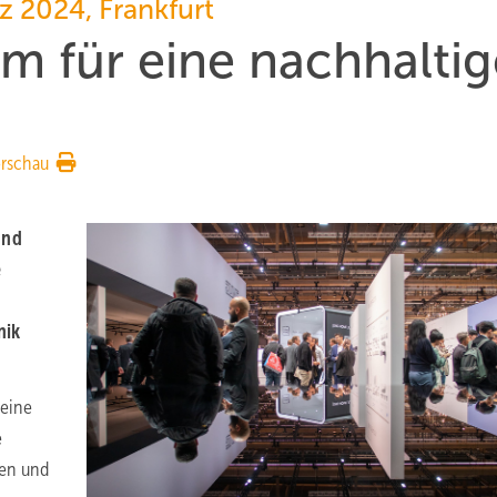
rz 2024, Frankfurt
m für eine nachhaltig
rschau
und
e
nik
 eine
e
den und