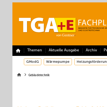
Springe
Springe
Springe
auf
auf
auf
Hauptinhalt
Hauptmenü
SiteSearch
Themen
Aktuelle Ausgabe
Archiv
P
GModG
Wärmepumpe
Heizungsförderun
Gebäudetechnik