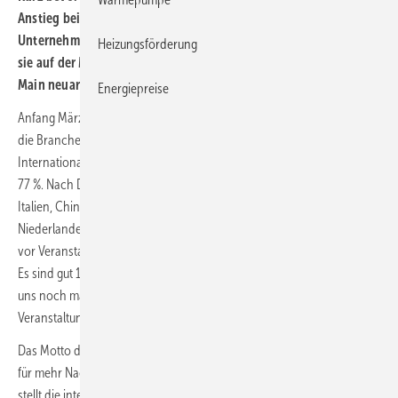
Anstieg bei den Ausstellerzahlen. Mittlerweile sind über 2130
Unternehmen angemeldet. Vom 3. bis 8. März 2024 präsentieren
Heizungsförderung
sie auf der Messe für Licht und Gebäudetechnik in Frankfurt am
Main neuartige Lösungen und Trends.
Energiepreise
Anfang März ist das Gelände der Messe Frankfurt der Treffpunkt für
die Branchen aus den Bereichen Licht und Gebäudetechnik. Der
Internationalitätsgrad unter den mehr als 2130 Ausstellern liegt bei
77 %. Nach Deutschland kommen die meisten Unternehmen aus
Italien, China, der Türkei, Spanien, Polen, Österreich, den
Niederlanden, Großbritannien, Frankreich und Griechenland. „Kurz
vor Veranstaltungsbeginn freuen wir uns über einen starken Endspurt.
Es sind gut 130 Aussteller mehr als Ende des letzten Jahres. Das gibt
uns noch mal einen positiven Schub für die letzten Schritte bis zur
Veranstaltung,“ freut sich Johannes Möller, Leiter der Light + Building.
Das Motto der Innovationsschau lautet 2024 „Be Electrified“. Als Basis
für mehr Nachhaltigkeit und einen zukunftsfähigen Gebäudesektor
stellt die internationale Leitmesse die Elektrifizierung in den Fokus. Die