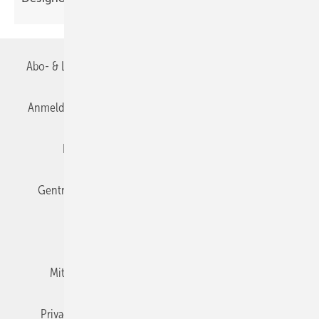
Abo- & Leserservice
AGB
Alle Inhalte chronologisch
Anmelden
Anmeldung & Registrierung
Datenschutz
Editor's choice
E-Paper
Fachbeiträge
Gentner Verlag
Impressum
Karriere bei Gentner
Team
Mediaservice
Mitgliedschaften und Engagement
Newsletter
Privacy Manager
RSS-Feed
TGA+E abonnieren