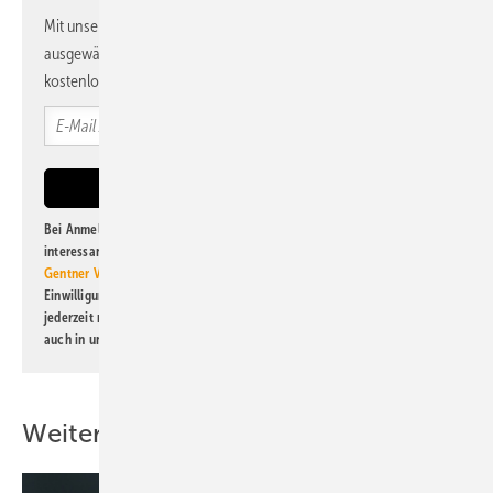
Mit unserem Newsletter erhalten Sie regelmäßig von uns
ausgewählte Informationen und Neuigkeiten, gebündelt und
kostenlos direkt ins Postfach.
Bei Anmeldung zu diesem Newsletter bin ich damit einverstanden, über
interessante Verlags- und Online-Angebote
der Marken der Alfons W.
Gentner Verlag GmbH & Co. KG
informiert zu werden. Diese
Einwilligung kann ich jederzeit widerrufen und eine Abmeldung ist
jederzeit möglich. Informationen zum Umgang mit Daten finden Sie
auch in unserer
Datenschutzerklärung
.
Weitere Inhalte