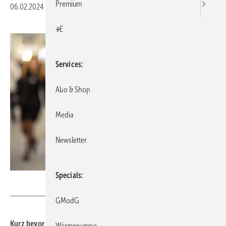
Premium
06.02.2024
|
Druckvorschau
+E
Services
Abo & Shop
Media
Newsletter
Specials
Messe Frankfurt / Jochen Günther
GModG
Kurz bevor es los geht, erlebt die Light + Building nochmal einen
Wärmepumpe