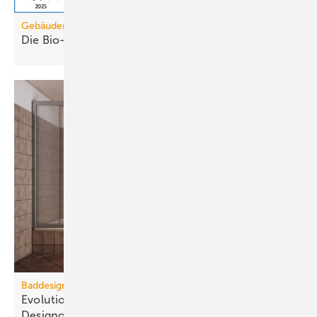
Gebäudemodernisierungsgesetz
Die Bio-Treppe im GModG ist ein
Scheinzwerg
Baddesign
Evolution des Ba­de­zim­mers: Vom Zweck­raum zum
De­sign­ob­jekt