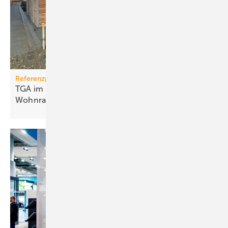
Referenzprojekt
TGA im Modulbau: Raum­kli­ma für be­zahl­ba­ren
Wohn­raum