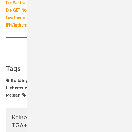
Die Welt wird elektrisch
Die GET Nord 2024 wird größer
GeoTherm: hier tauscht sich Europas Geothermie-Branche aus
IFH/Intherm: GHM verlängert Partnerschaft
Teilen
Link kopieren
Tags
Building
Elektrotechnik
Halle
Lichtplanung
Lichtsteuerung
Light + Building
Messe Frankfurt
Messen
Sicherheitstechnik
Keine Zeit? Kein Problem mit dem
TGA+E Newsletter!