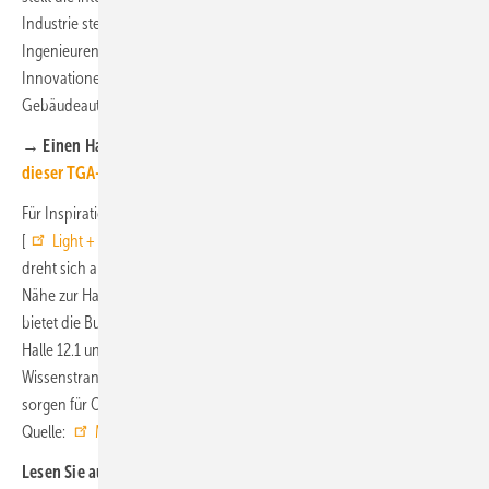
Industrie stellt Architekten, Innenarchitekten, Designern, Planern,
Ingenieuren, dem Handwerk und Handel ihre Lichttrends sowie
Innovationen aus den Bereichen Elektrotechnik, Haus- und
Gebäudeautomation und vernetzter Sicherheitstechnik vor.
→ Einen Hallenplan für die Light + Building 2024 finden Sie
in
dieser TGA-Meldung
Für Inspiration und Information sorgt die Vielzahl der Events.
[
Light + Building Event-Kalender
] Auf der Design Plaza in Halle 3.1
dreht sich alles um Licht, Architektur und Gestaltung. In thematischer
Nähe zur Haus- und Gebäudeautomation sowie zur Elektrotechnik
bietet die Building Plaza in Halle 9.0, das ZVEI-Technologieforum in
Halle 12.1 und das E-Haus des ZVEH in Halle 11.0 die Chance für
Wissenstransfer. Geführte Rundgänge zu ausgewählten Themen
sorgen für Orientierung in der Vielfalt der Messehighlights. ■
Quelle:
Messe Frankfurt
/ ml
Lesen Sie auch: