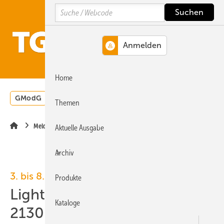
Springe
Springe
Springe
Search
auf
auf
auf
Hauptinhalt
Hauptmenü
SiteSearch
MENÜ
Home
GModG
Wärmepumpe
Heizungsförderung
Energ
Themen
Meldungen
Aktuelle Ausgabe
Archiv
3. bis 8. März 2024, Messe Frankfurt
Produkte
Light + Building 2024: über
Kataloge
2130 Aussteller angemeldet