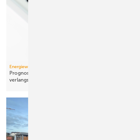
Energiewende
Prognose: Dekarbonisierung hat sich 2025 stark
verlangsamt