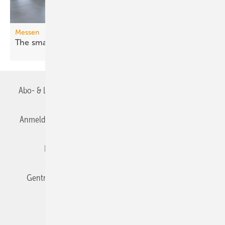
Messen
The smarter E Europe 2026: Fossil war
gestern
Abo- & Leserservice
AGB
Alle Inhalte chronologisch
Anmelden
Anmeldung & Registrierung
Datenschutz
Editor's choice
E-Paper
Fachbeiträge
Gentner Verlag
Impressum
Karriere bei Gentner
Team
Mediaservice