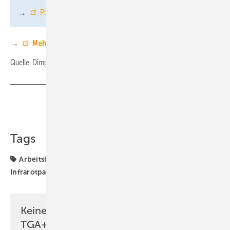
→
Planungshilfe zum Download
→
Mehr zum Heizen mit Infrarot
Quelle: Dimplex / fl
Teilen
Link kopieren
Tags
Arbeitshilfe
Dimplex
Infrarotheizung
Infrarotpaneel
Keine Zeit? Kein Problem mit dem
TGA+E Newsletter!