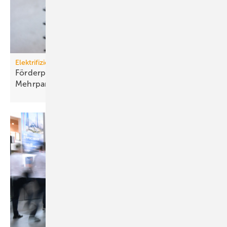
Elektrifizierung
Förderprogramm: Lade­infra­struk­tur an
Mehr­par­tei­en­häu­sern