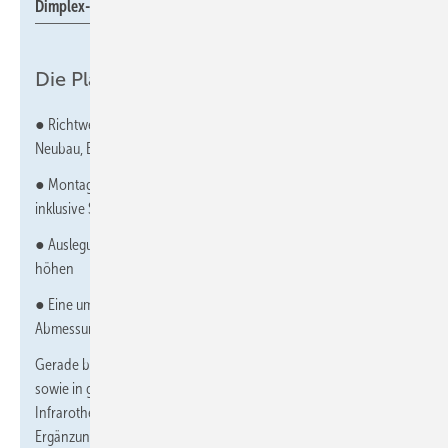
Dimplex-Planungshilfe für Infrarotheizungen.
Die Planungshilfe enthält:
● Richtwerte zur überschlägigen Heizlastberechnung für
Neubau, Bestand und Sanierung
● Montageempfehlungen für Wand- und Deckeninstallation
inklusive Sicherheitsabständen
● Auslegungsbeispiele für verschiedene Raumgrößen und -
höhen
● Eine umfassende Produktübersicht mit Leistungsdaten,
Abmessungen und Einsatzbereichen
Gerade bei Sanierungen mit begrenztem Raum oder Budget
2
sowie in gut gedämmten Neubauten bis 120 m
bieten
Infrarotheizungen eine echte Alternative – oder eine ideale
Ergänzung zur Wärmepumpe.