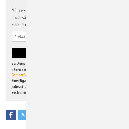
Mit unserem Newsletter erhalten Sie regelmäßig von uns
ausgewählte Informationen und Neuigkeiten, gebündelt und
kostenlos direkt ins Postfach.
Bei Anmeldung zu diesem Newsletter bin ich damit einverstanden, über
interessante Verlags- und Online-Angebote
der Marken der Alfons W.
Gentner Verlag GmbH & Co. KG
informiert zu werden. Diese
Einwilligung kann ich jederzeit widerrufen und eine Abmeldung ist
jederzeit möglich. Informationen zum Umgang mit Daten finden Sie
auch in unserer
Datenschutzerklärung
.