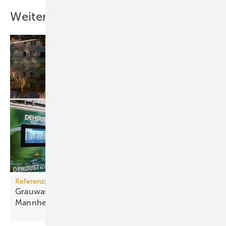
Weitere Inhalte
Referenzprojekt
Grauwassernutzung spart Frisch­was­ser in
Mann­heim