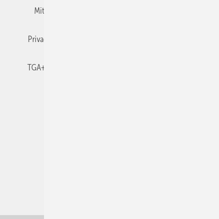
Mitgliedschaften und Engagement
Newsletter
Privacy Manager
RSS-Feed
TGA+E abonnieren
TGA+E-WissensCheck
Veranstaltungen / Webinare
© 2026 TGA+E Fachplaner