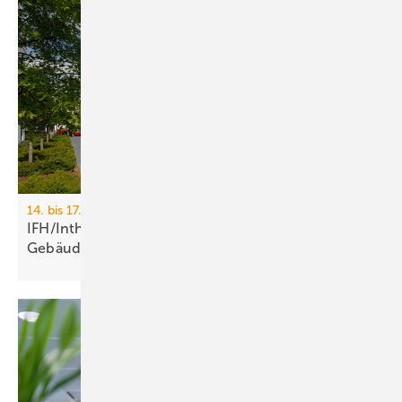
14. bis 17. April 2026, Messe Nürnberg
IFH/Intherm 2026: Sanitär-, Haus- und
Ge­bäu­de­tech­nik