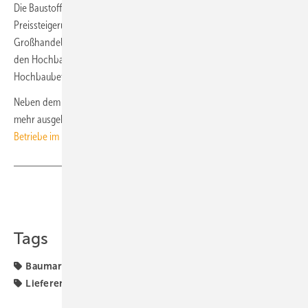
Die Baustoffindustrie ist energieintensiv und spürt die starken
Preissteigerungen bei Energie der letzten Monate. Auch im
Großhandel mit Baustoffen steigen die Preise weiter. Insbesondere
den Hochbau setzt dies unter Druck. Vielerorts planten die
Hochbaubetriebe deshalb, die Baupreise anzuheben, ergänzt Leiss.
Neben dem Baustoffmangel fehlt auf deutschen Baustellen immer
mehr ausgebildetes Personal.
Im
September 2021 hatten 33,5 % der
Betriebe im Hochbau Probleme, Fachkräfte zu finden
. ■
Teilen
Link kopieren
Tags
Baumarkt
Baustoffmangel
Hochbau
Ifo Institut
Lieferengpässe
Materialmangel
Preissteigerung