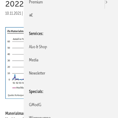
2022
Premium
10.11.2021
|
Druckvorschau
+E
Services
Abo & Shop
Media
Newsletter
Specials
ifo Institut
GModG
Materialmangel: Im Oktober 2021 berichten 38 % der Firmen im
Wärmepumpe