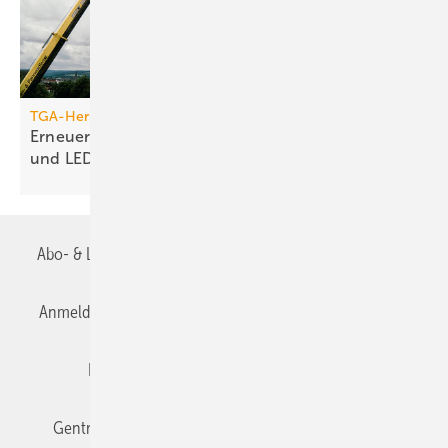
TGA-Hersteller
Erneuerung des Jumo-Turms: Neue Funktionen
und
LED-Technik
Abo- & Leserservice
AGB
Alle Inhalte chronologisch
Anmelden
Anmeldung & Registrierung
Datenschutz
Editor's choice
E-Paper
Fachbeiträge
Gentner Verlag
Impressum
Karriere bei Gentner