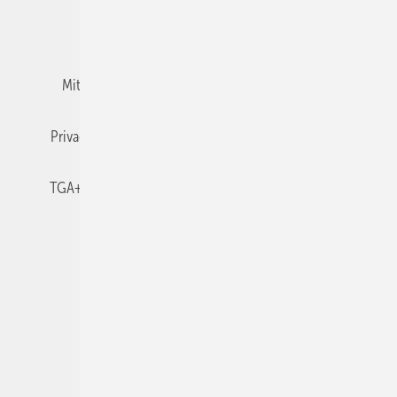
Team
Mediaservice
Mitgliedschaften und Engagement
Newsletter
Privacy Manager
RSS-Feed
TGA+E abonnieren
TGA+E-WissensCheck
Veranstaltungen / Webinare
© 2026 TGA+E Fachplaner