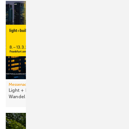
Messenachlese
Light + Building 2026 macht tech­no­lo­gi­schen
Wan­del
sicht­bar