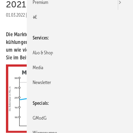
2021 weiter
Premium
01.03.2022
|
Druckvorschau
+E
Die Marktentwicklung bei Flächenheizungen- und
Services
kühlungen bleibt auch 2021 positiv. Woran das liegt und
um wie viel Prozent sich der Absatz gesteigert hat, lesen
Abo & Shop
Sie im Beitrag.
Media
Newsletter
Specials
GModG
Wärmepumpe