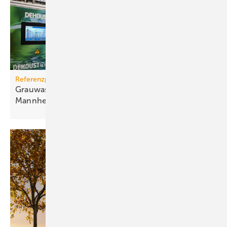
Referenzprojekt
Grauwassernutzung spart Frisch­was­ser in
Mann­heim