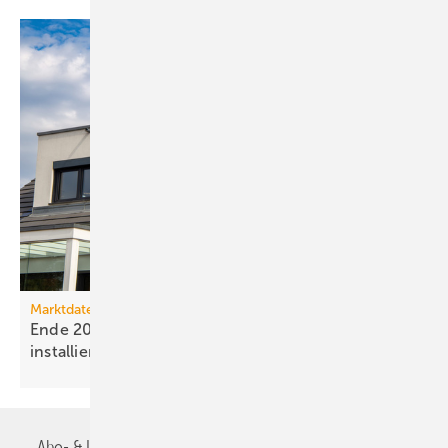
Marktdaten
Ende 2025 waren 4,8 Mio. Photovoltaik-Anlagen
installiert
Abo- & Leserservice
AGB
Alle Inhalte chronologisch