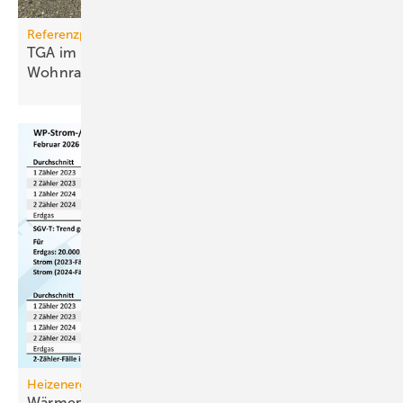
Referenzprojekt
TGA im Modulbau: Raum­kli­ma für be­zahl­ba­ren
Wohn­raum
Heizenergiekosten
Wärmepumpen­strom-/Gas­preis-Baro­meter