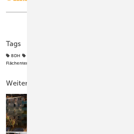
Teilen
Link kopieren
Tags
BDH
BVF
Flächenheizung
Flächenkühlung
Flächentemperierung
TGA-Marktdaten
Weitere Inhalte