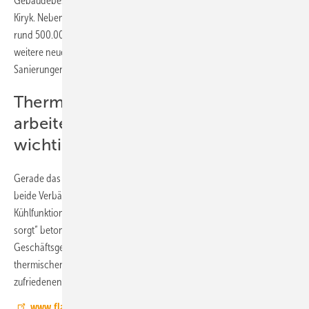
Gebäudebestand weiter zunimmt“, ergänzt BDH-Abteilungsleiter Ralf
Kiryk. Neben den positiven Aspekten für den Klimaschutz werden so
rund 500.000 Arbeitsplätze in der Heizungsbranche gesichert und
weitere neue Arbeitsplätze geschaffen, um die anstehenden
Sanierungen abarbeiten zu können.
Thermisch behaglich leben und
arbeiten: Kühlen wird immer
wichtiger
Gerade das Thema Kühlen spielt eine immer stärkere Rolle, stellen
beide Verbände fest. „In den warmen Sommermonaten ist die
Kühlfunktion ein echter Zusatznutzen, der für ein Plus an Komfort
sorgt“ betont Kiryk. „Und die Flächenkühlung führt in Wohn- und
Geschäftsgebäuden bei niedrigen Kosten zu einer hohen
thermischen Behaglichkeit, einem hygienischen Umfeld und
zufriedenen Nutzern.“ ergänzt BVF-Vorstand Stahl.
www.flaechenheizung.de
www.bdh-koeln.de