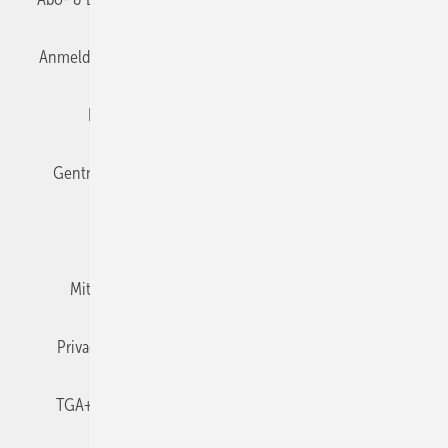
Anmelden
Anmeldung & Registrierung
Datenschutz
Editor's choice
E-Paper
Fachbeiträge
Gentner Verlag
Impressum
Karriere bei Gentner
Team
Mediaservice
Mitgliedschaften und Engagement
Newsletter
Privacy Manager
RSS-Feed
TGA+E abonnieren
TGA+E-WissensCheck
Veranstaltungen / Webinare