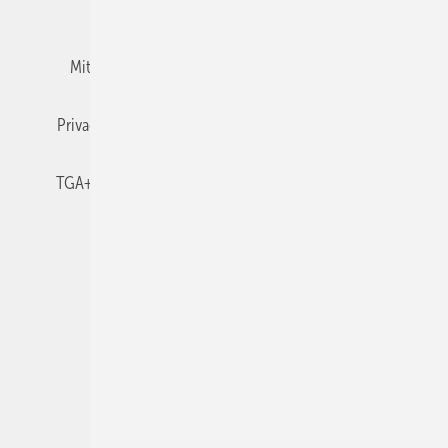
Team
Mediaservice
Mitgliedschaften und Engagement
Newsletter
Privacy Manager
RSS-Feed
TGA+E abonnieren
TGA+E-WissensCheck
Veranstaltungen / Webinare
© 2026 TGA+E Fachplaner