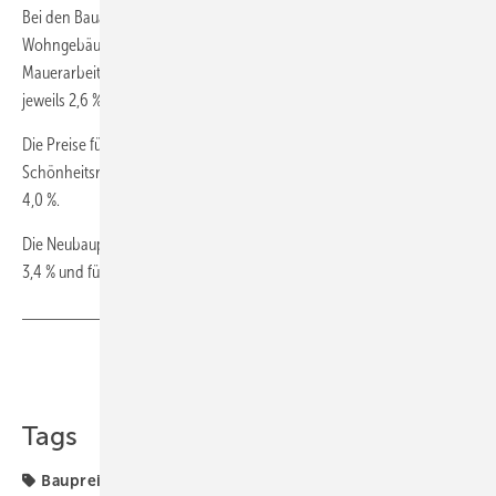
Bei den Bauarbeiten mit dem größten Einfluss auf den Preisindex für
Wohngebäude waren ebenfalls Anstiege zu verzeichnen: So kosteten
Mauerarbeiten 2,9 % mehr und Betonarbeiten sowie Tischlerarbeiten
jeweils 2,6 % mehr als im Februar 2019.
Die Preise für Instandhaltungsarbeiten an Wohngebäuden (ohne
Schönheitsreparaturen) verteuerten sich gegenüber dem Vorjahr um
4,0 %.
Die Neubaupreise für Bürogebäude stiegen binnen Jahresfrist um
3,4 % und für gewerbliche Betriebsgebäude um 3,3 %. ■
Teilen
Link kopieren
Tags
Baupreisindex
Preis
TGA-Marktdaten