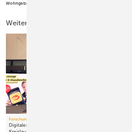
Wohngebäude
Weitere Inhalte
Forschungsprojekt
Digitaler Pro­dukt­pass für mehr
Kreis­lauf­wirt­schaft