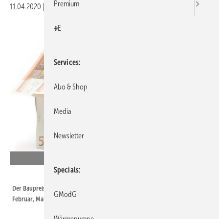
Premium
11.04.2020
|
Druckvorschau
+E
Services
Abo & Shop
Media
Newsletter
Specials
winterling / iStock / Getty Images Plus
Der Baupreisindex wird vom Statistischen Bundesamt vierteljährlich für
GModG
Februar, Mai, August und November veröffentlicht.
Wärmepumpe