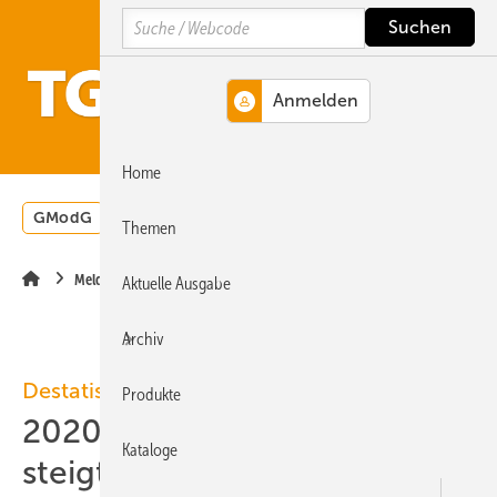
Springe
Springe
Springe
Search
auf
auf
auf
Hauptinhalt
Hauptmenü
SiteSearch
MENÜ
Home
GModG
Wärmepumpe
Heizungsförderung
Energ
Themen
Meldungen
Aktuelle Ausgabe
Archiv
Destatis
Produkte
2020-02: Baupreisindex
Kataloge
steigt um 3,4 %