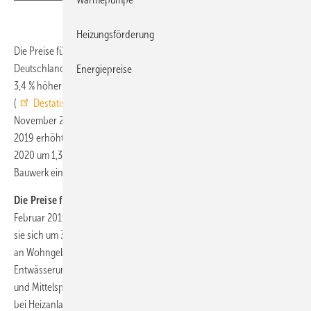
Heizungsförderung
Die Preise für den Neubau konventionell gefertigter Wohngebäude in
Deutschland sind weiter gestiegen: Im Februar 2020 lagen sie um
Energiepreise
3,4 % höher als im Vorjahresmonat. Wie das Statistische Bundesamt
(
Destatis
) weiter mitteilt, hatte der Preisanstieg zum Vorjahr im
November 2019 noch bei 3,8 % gelegen. Im Vergleich zum November
2019 erhöhten sich die Neubaupreise für Wohngebäude im Februar
2020 um 1,3 %. Alle Preise beziehen sich auf Bauleistungen am
Bauwerk einschließlich Umsatzsteuer.
Die Preise für Rohbauarbeiten an Wohngebäuden
stiegen von
Februar 2019 bis Februar 2020 um 3,1 %, für Ausbauarbeiten erhöhten
sie sich um 3,6 %. Nennenswerte Preisanstiege unter den Bauarbeiten
an Wohngebäuden gab es bei den Gas-, Wasser- und
Entwässerungsanlagen innerhalb von Gebäuden (+ 4,6 %), bei Nieder-
und Mittelspannungsanlagen (+ 4,5 %), bei Erdarbeiten (+ 4,4 %) sowie
bei Heizanlagen und zentralen Wassererwärmungsanlagen (+ 4,1 %).