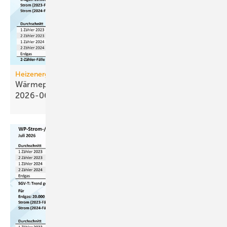
Heizenergiekosten
Wärmepumpen­strom-/Gas­preis-Baro­meter
2026-06