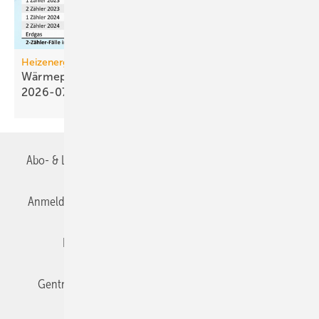
Heizenergiekosten
Wärmepumpen­strom-/Gas­preis-Baro­meter
2026-07
Abo- & Leserservice
AGB
Alle Inhalte chronologisch
Anmelden
Anmeldung & Registrierung
Datenschutz
Editor's choice
E-Paper
Fachbeiträge
Gentner Verlag
Impressum
Karriere bei Gentner