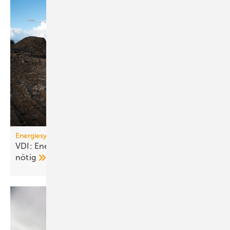
Energiesystem Deutschland
VDI: Energiewende ge­fähr­det – Kurs­kor­rek­tu­ren
nötig