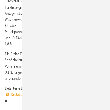
Tischlerarbeiten den größten Anteil am Preisindex für Wohngebäude.
Für diese gingen die Preise um 0,1 % zurück. Für Raumlufttechnische
Anlagen stiegen sie um 0,4 %, für Heizanlagen und zentrale
Wassererwärmungsanlagen sowie für Gas-, Wasser- und
Entwässerungsanlagen stiegen sie um 0,9 bzw. 0,8 %, für Nieder- und
Mittelspannungsanlagen um 1,2 %, für Gebäudeautomation um 0,6 %
und für Dämm- und Brandschutzarbeiten an technischen Anlagen um
1,8 %.
Die Preise für Instandhaltungsarbeiten an Wohngebäuden (ohne
Schönheitsreparaturen) nahmen im August 2020 gegenüber dem
Vorjahr um 0,6 % zu. Die Neubaupreise für Bürogebäude stiegen um
0,1 %, für gewerbliche Betriebsgebäude blieben die Preise
unverändert.
Detaillierte Ergebnisse zur Statistik der Bauleistungspreise bietet die
Destatis-Fachserie 17, Reihe 4, Preisindizes für die Bauwirtschaft
.
■