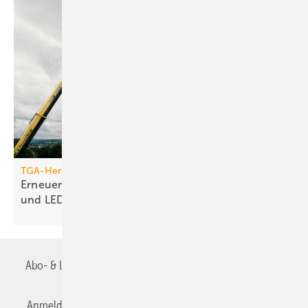
TGA-Hersteller
Erneuerung des Jumo-Turms: Neue Funktionen
und
LED-Technik
Abo- & Leserservice
AGB
Alle Inhalte chronologisch
Anmelden
Anmeldung & Registrierung
Datenschutz