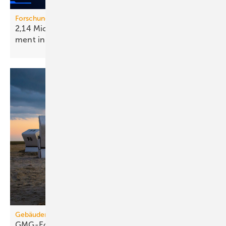
Forschungsprojekt HIP-EMIL
2,14 Mio. Euro für intel­li­gen­tes Ener­gie­ma­nage­
ment in
Gebäuden
Gebäudemodernisierungsgesetz
GMG-Eckpunkte: Es kommt jetzt auf