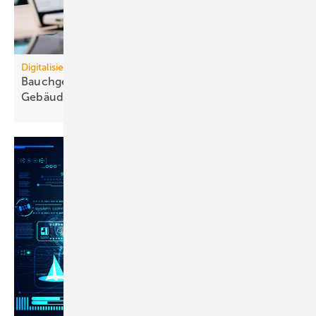
Digitalisierung
Bauchgefühl statt Daten blockiert
Ge­bäu­de­ver­wal­tung