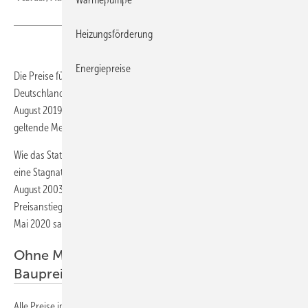
Heizungsförderung
Energiepreise
Die Preise für den Neubau konventionell gefertigter Wohngebäude in
Deutschland haben im August 2020 auf dem gleichen Niveau wie im
August 2019 gelegen. Grund dafür ist vor allem die seit Juli 2020
geltende Mehrwertsteuersenkung.
Wie das Statistische Bundesamt (
Destatis
) weiter mitteilt, gab es
eine Stagnation der Baupreise gegenüber dem Vorjahr zuletzt im
August 2003. Im Mai 2020, dem zuletzt erhobenen Monat, hatte der
Preisanstieg im Jahresvergleich bei 3,0 % gelegen. Im Vergleich zum
Mai 2020 sanken die Baupreise im August 2020 um 2,2 %.
Ohne Mehrwertsteuersenkung 2,6 % höhere
Baupreise
Alle Preise im Baupreisindex beziehen sich auf Bauleistungen am