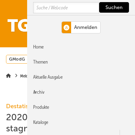
Springe
Springe
Springe
Search
auf
auf
auf
Hauptinhalt
Hauptmenü
SiteSearch
MENÜ
Home
GModG
Wärmepumpe
Heizungsförderung
Energ
Themen
Meldungen
Aktuelle Ausgabe
Archiv
Destatis
Produkte
2020-08: Baupreisindex
Kataloge
stagniert durch MwSt-