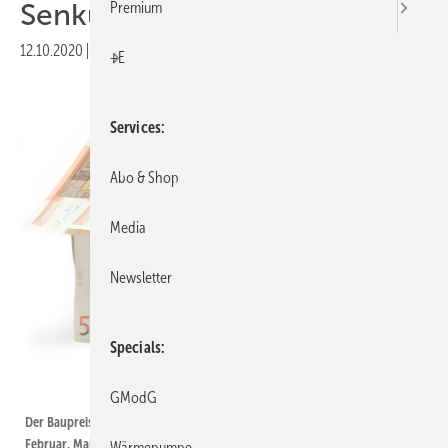
Senkung
Premium
12.10.2020
|
Druckvorschau
+E
Services
Abo & Shop
Media
Newsletter
Specials
winterling / iStock / Getty Images Plus
GModG
Der Baupreisindex wird vom Statistischen Bundesamt vierteljährlich für
Februar, Mai, August und November veröffentlicht.
Wärmepumpe