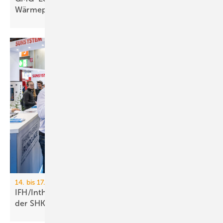
Wärmepumpen
an
14. bis 17. April 2026, Nürnberg
IFH/Intherm: 400+ Aus­stel­ler zei­gen die Zu­kunft
der
SHK-Branche