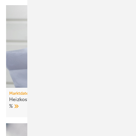
Marktdaten
Heizkosten 2025: Fernwärme verteuert sich um 27
%