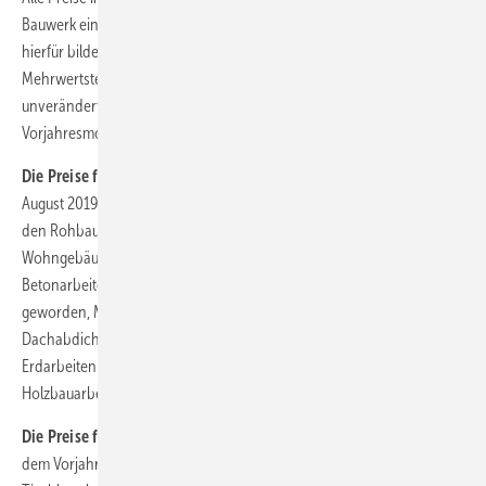
Bauwerk einschließlich Mehrwertsteuer. Berechnungsgrundlage
hierfür bilden Preise für Bauleistungen ohne Mehrwertsteuer. Die
Mehrwertsteuer wird automatisiert hinzugerechnet. Bei
unverändertem Steuersatz hätte die Preissteigerung gegenüber dem
Vorjahresmonat rein rechnerisch 2,6 % betragen.
Die Preise für Rohbauarbeiten
an Wohngebäuden gingen von
August 2019 bis August 2020 um 0,4 % zurück. Den größten Anteil an
den Rohbauarbeiten und auch am Gesamtindex für den Neubau von
Wohngebäuden haben die Betonarbeiten und die Mauerarbeiten.
Betonarbeiten sind gegenüber August 2019 um 0,9 % günstiger
geworden, Mauerarbeiten um 0,3 %. Für Dachdeckungs- und
Dachabdichtungsarbeiten erhöhten sich die Preise um 0,2 %,
Erdarbeiten waren um 0,3 % teurer als im August 2019, Zimmer- und
Holzbauarbeiten kosteten 0,6 % weniger als im Vorjahr.
Die Preise für Ausbauarbeiten
nahmen im August 2020 gegenüber
dem Vorjahr um 0,3 % zu. Unter den Ausbauarbeiten haben die