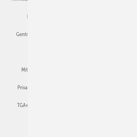
Editor's choice
E-Paper
Fachbeiträge
Gentner Verlag
Impressum
Karriere bei Gentner
Team
Mediaservice
Mitgliedschaften und Engagement
Newsletter
Privacy Manager
RSS-Feed
TGA+E abonnieren
TGA+E-WissensCheck
Veranstaltungen / Webinare
© 2026 TGA+E Fachplaner