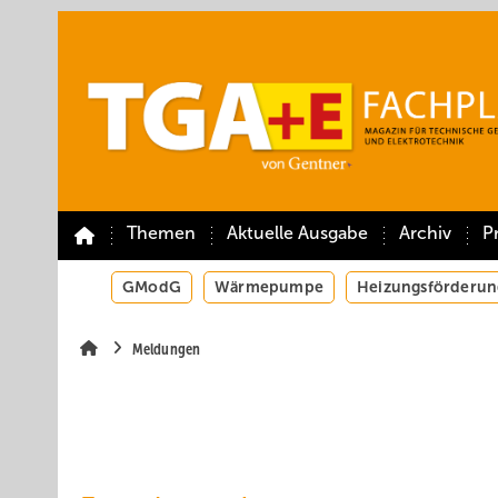
Springe
Springe
Springe
auf
auf
auf
Hauptinhalt
Hauptmenü
SiteSearch
Themen
Aktuelle Ausgabe
Archiv
P
GModG
Wärmepumpe
Heizungsförderun
Meldungen