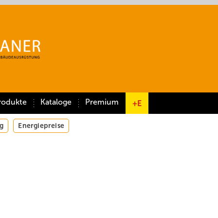
rodukte
Kataloge
Premium
+E
g
Energiepreise