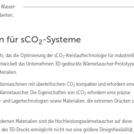
 Wasser-
rbeiten,
n für sCO
-Systeme
2
kts, das die Optimierung der sCO
-Kreislauftechnologie für industriel
2
 entwickelt das Unternehmen 3D-gedruckte Wärmetauscher-Prototyp
erialien.
rbomaschinen mit überkritischem CO
kompakter und erfordern ein
2
ärmetauscher. Die Eigenschaften von sCO
erfordern eine präzise
2
- und Lagertechnologien sowie Materialien, die extremen Drücken 
ernen Materialien sind die Hochleistungswärmetauscher auf diese
des 3D-Drucks ermöglicht nicht nur eine größere Designflexibilität,