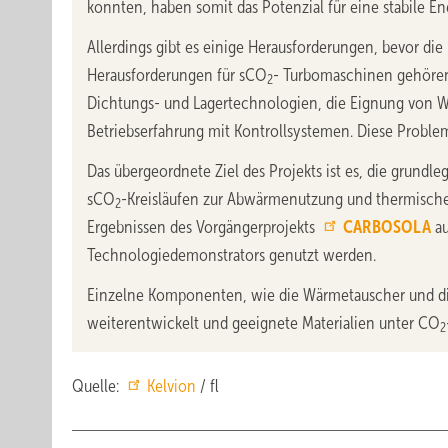
konnten, haben somit das Potenzial für eine stabile E
Allerdings gibt es einige Herausforderungen, bevor d
Herausforderungen für sCO
- Turbomaschinen gehöre
2
Dichtungs- und Lagertechnologien, die Eignung von W
Betriebserfahrung mit Kontrollsystemen. Diese Proble
Das übergeordnete Ziel des Projekts ist es, die gru
sCO
-Kreisläufen zur Abwärmenutzung und thermischen
2
Ergebnissen des Vorgängerprojekts
CARBOSOLA
au
Technologiedemonstrators genutzt werden.
Einzelne Komponenten, wie die Wärmetauscher und di
weiterentwickelt und geeignete Materialien unter CO
2
Quelle:
Kelvion
/ fl