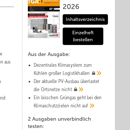
2026
Inhaltsverzeichnis
Einzelheft
bestellen
le
Aus der Ausgabe:
en aus
Dezentrales Klimasystem zum
Kühlen großer
Logistik­hallen
Der aktuelle PV-Ausbau über­lastet
e
die Orts­netze
nicht
Ein bisschen Grüngas geht bei den
und
Klima­schutz­zielen nicht
auf
2 Ausgaben unverbindlich
testen: