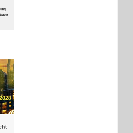
gung
 Daten
cht