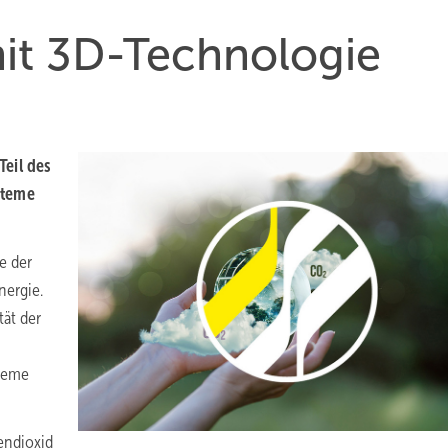
 3D-Tech­no­lo­gie
Teil des
steme
e der
nergie.
tät der
steme
endioxid