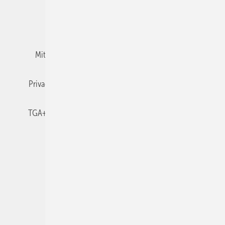
Team
Mediaservice
Mitgliedschaften und Engagement
Newsletter
Privacy Manager
RSS-Feed
TGA+E abonnieren
TGA+E-WissensCheck
Veranstaltungen / Webinare
© 2026 TGA+E Fachplaner