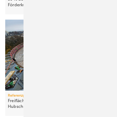
För­der­kür­zungen
Referenzprojekt
Freiflächenheizung für ganz­jäh­rige
Hub­schrau­ber­lan­dun­gen