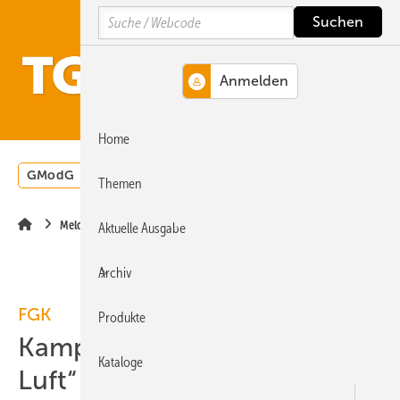
Springe
Springe
Springe
Search
auf
auf
auf
Hauptinhalt
Hauptmenü
SiteSearch
MENÜ
Home
GModG
Wärmepumpe
Heizungsförderung
Energ
Themen
Meldungen
Aktuelle Ausgabe
Archiv
FGK
Produkte
Kampagne „Lebensmittel
Kataloge
Luft“ gestartet