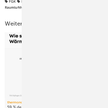
FGK
Infektionsrisiko
Kampagne
Raumluftfeuchte
Raumluftqualität
Raumlufttechnik
Weitere Inhalte
thermondo Wärmepumpen-Monitor
59 % der Haus­be­sit­zer stellen sich gegen