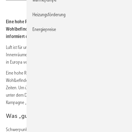
Heizungsförderung
Eine hohe Raumluftqualität ist eine Grundlage für
Wohlbefinden und Gesundheit. Über die Zusammenhänge
Energiepreise
informiert die Kampagne „Lebensmittel Luft“.
Luft ist für uns das wichtigste Lebensmittel. Und das ist gerade in
Innenräumen von entscheidender Bedeutung: Die meisten Menschen
in Europa verbringen mehr als 80 % ihrer Zeit in Gebäuden.
Eine hohe Raumluftqualität ist deshalb die Grundlage für unser
Wohlbefinden und unsere Gesundheit − gerade auch in Pandemie-
Zeiten. Um über all diese Zusammenhänge zu informieren, wurde
unter dem Dach des
Fachverbands Gebäude-Klima
(FGK) die
Kampagne „Lebensmittel Luft“ gestartet.
Was „gute Raumluft“ bedeutet
Schwerpunkt ist zunächst die Internetseite
www.lebensmittel-