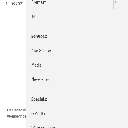
Premium
19.03.2021
|
Druckvorschau
+E
Services
Abo & Shop
Media
Newsletter
Specials
Antonioguillem – stock.adobe.com
Eine hohe Raumluftqualität wirkt sich positiv auf die Gesundheit, das
GModG
Wohlbefinden und die Konzentrationsfähigkeit aus.
Wärmepumpe