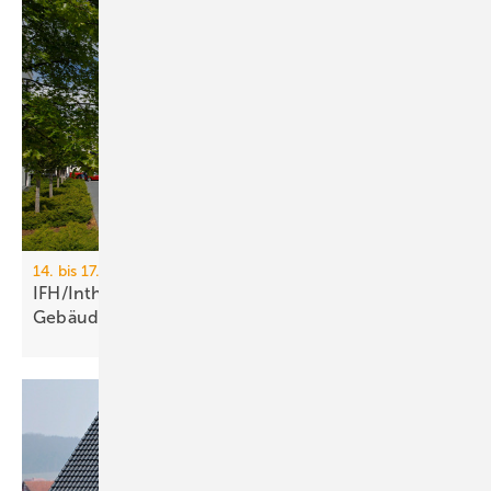
14. bis 17. April 2026, Messe Nürnberg
IFH/Intherm 2026: Sanitär-, Haus- und
Ge­bäu­de­tech­nik