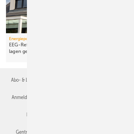
Energiepolitik
EEG-Reform: Wirt­schaft­lich­keit von PV-Dach­an­
lagen
gefährdet
Abo- & Leserservice
AGB
Alle Inhalte chronologisch
Anmelden
Anmeldung & Registrierung
Datenschutz
Editor's choice
E-Paper
Fachbeiträge
Gentner Verlag
Impressum
Karriere bei Gentner