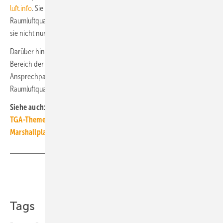
luft.info
. Sie erklärt, was „gute Raumluft“ bedeutet, wie eine hohe
Raumluftqualität hilft, das Infektionsrisiko zu verringern, und warum
sie nicht nur während der Pandemie so wichtig ist.
Darüber hinaus wird über die verschiedenen Förderprogramme im
Bereich der Raumlufttechnik informiert und die Seite enthält Links zu
Ansprechpartnern und Lösungen. Zudem sind Berechnungstools zur
Raumluftqualität und informative Publikationen eingebunden. ■
Siehe auch:
TGA-Themenseite Corona-Lüftung
Marshallplan für Schullüftung: Ohne weiteres bezahlbar
Teilen
Link kopieren
Tags