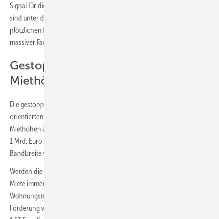
Signal für die Klima- und Wohnungsbauziele der Bundesregierung. Sie
sind unter den aktuellen Umständen nicht erreichbar. Denn zum
plötzlichen Förderstopp kommen explodierende Baupreise und ein
massiver Fachkräftemangel im Handwerk hinzu.“
Gestoppte Förderung wirkt sich auf
Miethöhe aus
Die gestoppte Förderung wirkt sich laut GdW bei den sozial
orientierten Wohnungsunternehmen auch unmittelbar auf die
Miethöhen aus. Ohne die EH40-Förderung, die mit dem Deckel von
1 Mrd. Euro schnell aufgebraucht sein wird, steige die Miete in einer
2
Bandbreite von 2 bis 4 Euro/(m
∙ Monat).
Werden die Fördersätze, wie derzeit geplant, halbiert, erhöhe sich die
2
Miete immer noch im Schnitt um bis zu 2 Euro/(m
∙ Monat). Bei
Wohnungsneubauten, bei denen die komplett gestoppte EH55-
Förderung vorgesehen war, betrage die Mietsteigerung bis zu
2