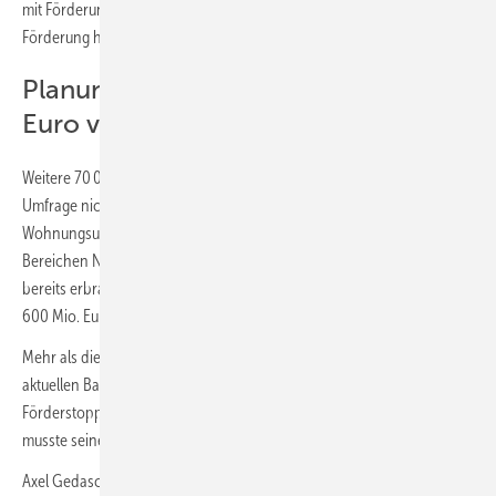
mit Förderung bauen zu können. Jetzt soll allerdings die EH-40-
Förderung halbiert und auf 1 Mrd. Euro in 2022 gedeckelt werden.
Planungsleistungen für 600 Mio.
Euro verloren
Weitere 70 000 Wohnungen können die Unternehmen laut der
Umfrage nicht wie geplant sanieren. Insgesamt sind also bei den
Wohnungsunternehmen damit weit über 200 000 Wohnungen in den
Bereichen Neubau und Sanierung betroffen. Den Schaden durch
bereits erbrachte Planungsleistungen schätzen die Unternehmen auf
600 Mio. Euro.
Mehr als die Hälfte der GdW-Unternehmen (54 %) muss seine
aktuellen Bau- und Sanierungspläne wegen des plötzlichen
Förderstopps verschieben. Fast ein Viertel der Unternehmen (23 %)
musste seine Neubaupläne komplett streichen.
Axel Gedaschko, Präsident des GdW: „Das ist ein katastrophales