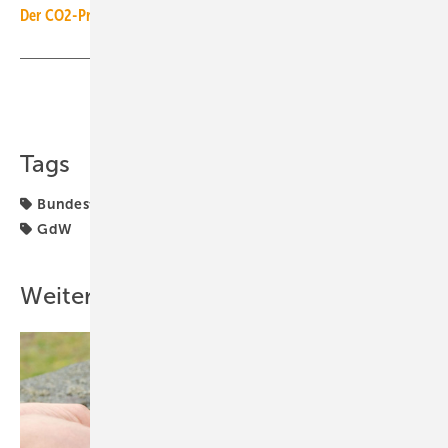
Der CO2-Preis für Erdgas und Heizöl steigt 2022
Teilen
Link kopieren
Tags
Bundesförderung für effiziente Gebäude
Förderstopp
GdW
Weitere Inhalte