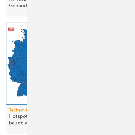
Ge­bäu­de­tech­nik
Techem Hitzeatlas
Hotspots: Wo Hitze zur Heraus­for­de­rung im Ge­
bäude
wird