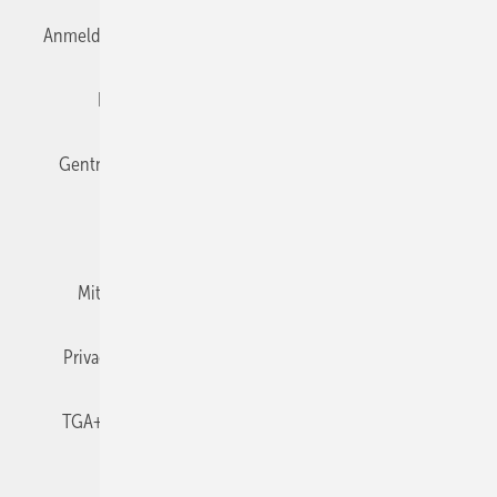
Anmelden
Anmeldung & Registrierung
Datenschutz
Editor's choice
E-Paper
Fachbeiträge
Gentner Verlag
Impressum
Karriere bei Gentner
Team
Mediaservice
Mitgliedschaften und Engagement
Newsletter
Privacy Manager
RSS-Feed
TGA+E abonnieren
TGA+E-WissensCheck
Veranstaltungen / Webinare
© 2026 TGA+E Fachplaner