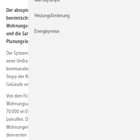
Der abrupte Stopp der Förderung für energiesparende Gebäude
Heizungsförderung
beeinträchtigt bei den sozial orientierten
Wohnungsunternehmen den Neubau von 145 000 Wohnungen
Energiepreise
und die Sanierung von 70 000 Wohnungen. Und 600 Mio. Euro an
Planungsleistungen sind wohl verloren.
Der Spitzenverband der Wohnungswirtschaft GdW hat Zahlen aus
einer Umfrage unter den rund 3000 Wohnungsgenossenschaften,
kommunalen und privaten Wohnungsunternehmen im Verband zum
Stopp der KfW-Programme in der Bundesförderung für effiziente
Gebäude veröffentlicht:
Von dem Förderstopp sind demnach allein bei den sozial orientierten
Wohnungsunternehmen 145 000 neuen Wohnungen, davon rund
70 000 im Effizienzstandard 40 und 75 000 im Effizienzstandard 55
betroffen. Der Großteil der im EH-40-Standard betroffenen
Wohnungen sollte ursprünglich im EH-55-Standard gebaut und nach
dem ersten Förderstopp auf EH 40 umgeplant werden, um überhaupt