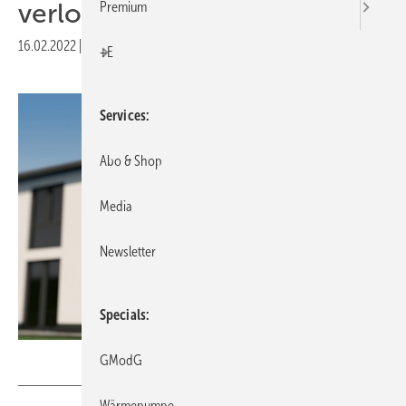
verloren
Premium
16.02.2022
|
Druckvorschau
+E
Services
Abo & Shop
Media
Newsletter
Specials
bluedesign – stock.adobe.com
GModG
Wärmepumpe