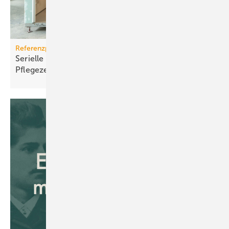
Referenzprojekt Geberit
Serielle Badfertigung im Pful­len­dor­fer
Pfle­ge­zen­trum