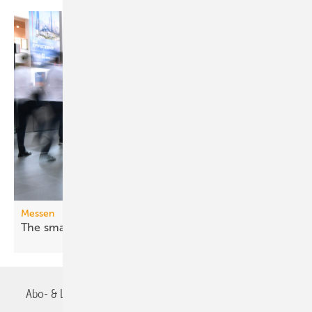
Messen
The smarter E Europe 2026: Fossil war
gestern
Abo- & Leserservice
AGB
Alle Inhalte chronologisch