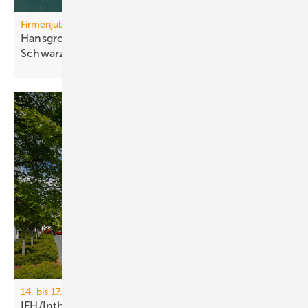
Firmenjubiläum
Hansgrohe: 125 Jahre Sa­ni­tär­tech­nik aus dem
Schwarz­wald
14. bis 17. April 2026, Messe Nürnberg
IFH/Intherm 2026: Sanitär-, Haus- und