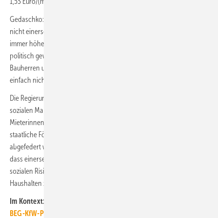
1,53 Euro/(m
∙ Monat).
Gedaschko: „Das Vorgehen der Regierung ist unsozial. Der Staat kann
nicht einerseits die Anforderungen an energiesparende Gebäude
immer höher schrauben und andererseits den Geldhahn für die
politisch gewollten, teuren Maßnahmen abdrehen. Sozial orientierte
Bauherren und Mieter mit niedrigen Einkommen können sich das
einfach nicht leisten.
Die Regierung muss sich bei ihrem Handeln die Prinzipien der
sozialen Marktwirtschaft bewusst machen: Soziale Härten für die
Mieterinnen und Mieter, auf die sich die Preissteigerungen und das
staatliche Förderloch unmittelbar in der Miete auswirken, müssen
abgefedert werden. Eine öko-soziale Marktwirtschaft besteht darin,
dass einerseits Leitplanken gesetzt, andererseits aber auch die
sozialen Risiken abgefedert werden. Ansonsten werden Millionen von
Haushalten zu Verlierern der Energiewende.“ ■
Im Kontext:
BEG-KfW-Programme: Zusagestopp wird aufgehoben