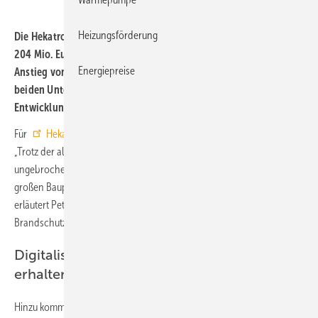
Heizungsförderung
Die Hekatron Unternehmen haben das Geschäftsjahr 2020 mit
204 Mio. Euro Umsatz abgeschlossen. Das bedeutet einen
Energiepreise
Anstieg von 6,2 % zum Vorjahr. 10,9 % des Umsatzes haben die
beiden Unternehmen in den Standort und für Forschung und
Entwicklung investiert.
Für
Hekatron Brandschutz
verlief das Corona-Jahr 2020 positiv:
„Trotz der allgemeinen Einschränkungen lief die Bauwirtschaft
ungebrochen weiter. Viele unserer Brandschutzprodukte werden in
großen Bauprojekten verbaut, die weiter ausgeführt werden konnten“,
erläutert Peter Ohmberger, Geschäftsführer von Hekatron
Brandschutz das erfreuliche Ergebnis.
Digitalisierung wird deutlichen Schub
erhalten
Hinzu komme, dass Hekatron seinen Kunden schon länger digitale