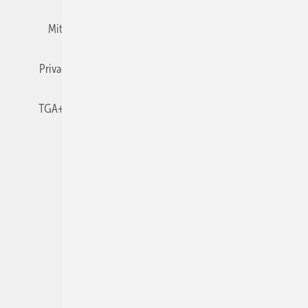
Mitgliedschaften und Engagement
Newsletter
Privacy Manager
RSS-Feed
TGA+E abonnieren
TGA+E-WissensCheck
Veranstaltungen / Webinare
© 2026 TGA+E Fachplaner