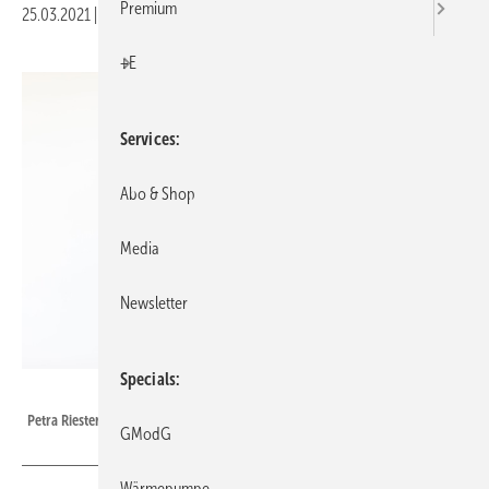
Premium
25.03.2021
|
Druckvorschau
+E
Services
Abo & Shop
Media
Newsletter
Specials
Hekatron
Petra Riesterer, designierte Geschäftsführerin Hekatron Brandschutz.
GModG
Wärmepumpe