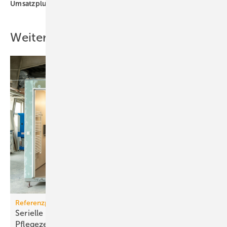
Umsatzplus
Weitere Inhalte
Referenzprojekt Geberit
Serielle Badfertigung im Pful­len­dor­fer
Pfle­ge­zen­trum