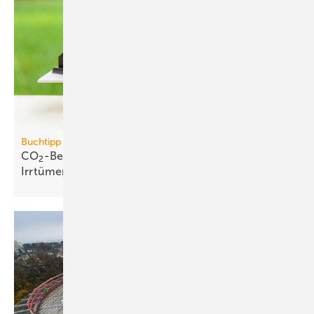
Buchtipp
CO
-Bepreisung: neues Buch wider­legt 5 zent­rale
2
Irr­tümer