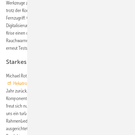
Werkzeuge zur Verfügung stelle. Damit konnten diese beispielsweise
trotz der Kontaktbeschränkungen Brandmeldeanlagen warten ‒ per
Fernzugriff. Ohmberger: „Ich bin überzeugt davon, dass die
Digitalisierung in der Branche durch die Erfahrungen in der aktuellen
Krise einen deutlichen Schub erhalten wird.“ Mit seinen
Rauchwarnmeldern wurde das Unternehmen Ende letzten Jahres
erneut Testsieger bei Stiftung Warentest.
Starkes Ergebnis im EMS-Markt
Michael Roth, Geschäftsführer des Schwesterunternehmens
Hekatron Manufacturing
, blickt ebenfalls auf ein erfolgreiches
Jahr zurück. Der Fertigungsdienstleister für elektronische
Komponenten (EMS) trotzte den widrigen Corona-Bedingungen und
freut sich nun über ein deutliches Umsatzwachstum. „2020 war für
uns ein turbulentes Jahr mit viel Dynamik in den
Rahmenbedingungen. Alle unsere Aktivitäten waren darauf
ausgerichtet, unseren Kunden durchgängig die gewünschten