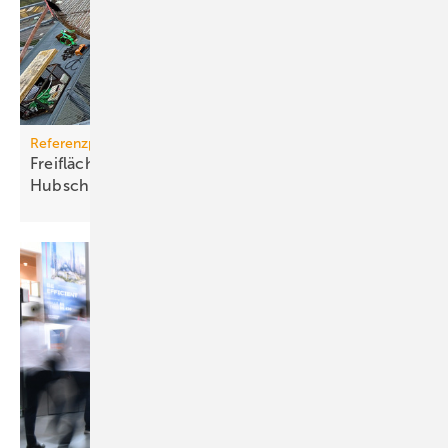
Referenzprojekt
Freiflächenheizung für ganz­jäh­rige
Hub­schrau­ber­lan­dun­gen