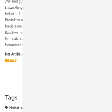
„Wir sind gut in das Jahr gestartet und gehen von einer positiven
Entwicklung und weiterem Wachstum aus, sagt Roth. So gehen die
Hekatron Unternehmen 2021 beispielsweise mit neuen, teils digitalen
Produkten und neuen Technologien an den Start. Darüber hinaus
forciere man den internationalen Vertrieb der Sulzburger
Rauchwarnmelder. Die Corona-bedingt schwierige
Materialversorgung für die Produktion bleibt indes eine
Herausforderung. ■
Der Artikel gehört zur
TGA-Themenseite SHK-TGA-Hersteller-
Bilanzen
Teilen
Link kopieren
Tags
Hekatron
SHK-TGA-Hersteller-Bilanzen