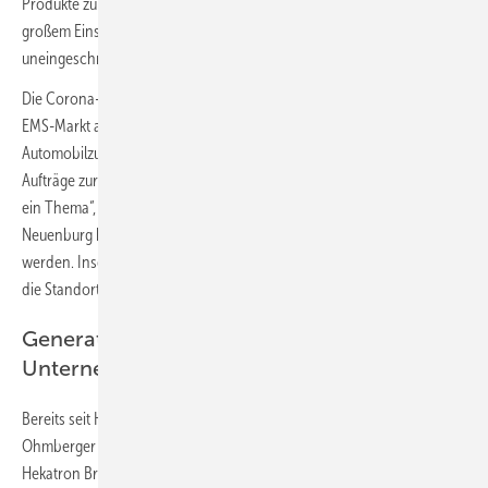
Produkte zur Verfügung zu stellen“, betont Roth. Man habe es mit
großem Einsatz aller Mitarbeitenden geschafft, die Produktion
uneingeschränkt aufrechtzuerhalten.
Die Corona-bedingte Krise der Automobilindustrie machte sich im
EMS-Markt allerdings deutlich bemerkbar. So zogen namhafte
Automobilzulieferer, die in Sulzburg Teile fertigen lassen, massiv
Aufträge zurück. „Trotz dieser Situation war Kurzarbeit zu keiner Zeit
ein Thema“, unterstreicht Roth. Auch das neue Distributionszentrum in
Neuenburg konnte Mitte des Jahres planmäßig in Betrieb genommen
werden. Insgesamt verließen 2020 mehr als 97 000 Warensendungen
die Standorte der Hekatron Unternehmen.
Generationenwechsel an der
Unternehmensspitze
Bereits seit Herbst letzten Jahres steht die Altersnachfolge für Peter
Ohmberger fest. Nach fast zwei Jahrzehnten als Geschäftsführer von
Hekatron Brandschutz legt Ohmberger (63) die Geschicke des