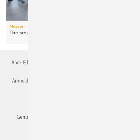
Messen
The smarter E Europe 2026: Fossil war
gestern
Abo- & Leserservice
AGB
Alle Inhalte chronologisch
Anmelden
Anmeldung & Registrierung
Datenschutz
Editor's choice
E-Paper
Fachbeiträge
Gentner Verlag
Impressum
Karriere bei Gentner
Team
Mediaservice