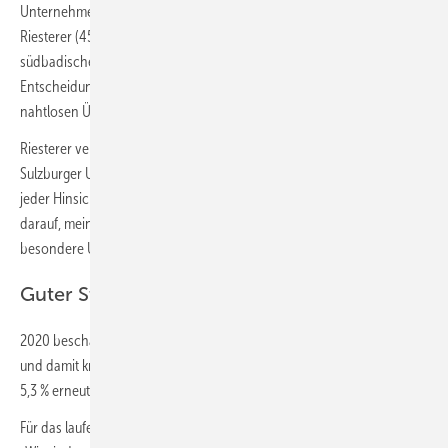
Unternehmens zum Jahresbeginn 2022 in jüngere Hände: Mit Petra
Riesterer (45) ist dann erstmals eine Frau an der Spitze des
südbadischen Brandschutzspezialisten. Mit der frühzeitigen
Entscheidung stellt das Unternehmen bewusst die Weichen für einen
nahtlosen Übergang.
Riesterer verbindet eine mehr als zwanzigjährige Geschichte mit dem
Sulzburger Unternehmen. „Für Hekatron Brandschutz möchte ich in
jeder Hinsicht die Brücke in die Zukunft schlagen. Ich freue mich sehr
darauf, meine ganze Energie für den Standort Sulzburg, für dieses
besondere Unternehmen und seine Menschen einzusetzen.“
Guter Start ins laufende Geschäftsjahr
2020 beschäftigten die Hekatron Unternehmen 953 Mitarbeitende
und damit knapp 1 % mehr als 2019. Die Ausbildungsquote liegt mit
5,3 % erneut über dem Bundesdurchschnitt.
Für das laufende Geschäftsjahr 2021 ist man in Sulzburg optimistisch: