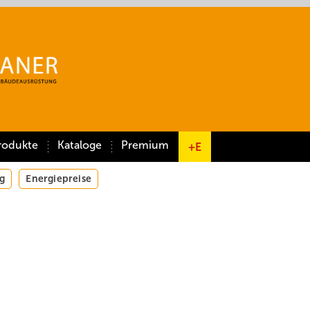
rodukte
Kataloge
Premium
+E
g
Energiepreise