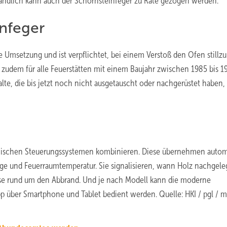
ständlich kann auch der Schornsteinfeger zu Rate gezogen werden.
infeger
ie Umsetzung und ist verpflichtet, bei einem Verstoß den Ofen stillz
t zudem für alle Feuerstätten mit einem Baujahr zwischen 1985 bis 1
te, die bis jetzt noch nicht ausgetauscht oder nachgerüstet haben, 
tronischen Steuerungssystemen kombinieren. Diese übernehmen auto
e und Feuerraumtemperatur. Sie signalisieren, wann Holz nachgele
sse rund um den Abbrand. Und je nach Modell kann die moderne
p über Smartphone und Tablet bedient werden. Quelle: HKI / pgl / m