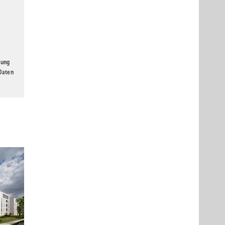
gung
 Daten