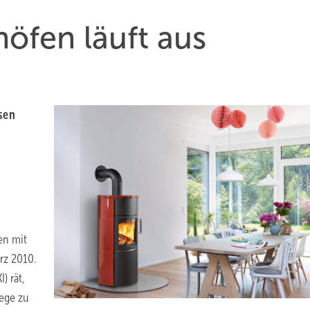
inöfen läuft aus
sen
en mit
rz 2010.
) rät,
ege zu