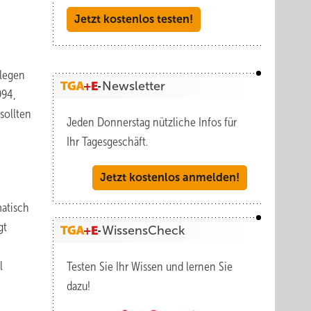
Jetzt kostenlos testen!
ulegen
Newsletter
994,
sollten
Jeden Donnerstag nützliche Infos für
Ihr Tagesgeschäft.
Jetzt kostenlos anmelden!
matisch
gt
WissensCheck
l
Testen Sie Ihr Wissen und lernen Sie
dazu!