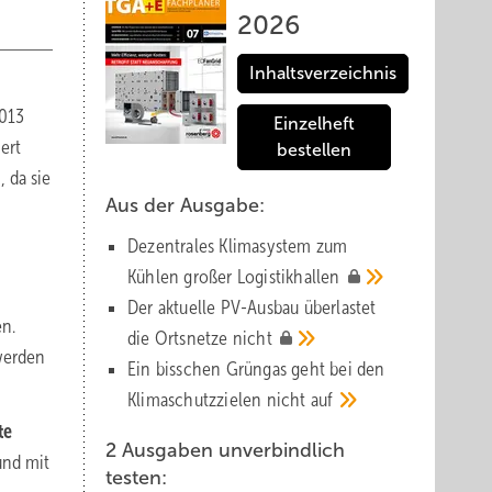
2026
Inhaltsverzeichnis
2013
Einzelheft
ert
bestellen
 da sie
Aus der Ausgabe:
Dezentrales Klimasystem zum
Kühlen großer
Logistik­hallen
Der aktuelle PV-Ausbau über­lastet
en.
die Orts­netze
nicht
werden
Ein bisschen Grüngas geht bei den
Klima­schutz­zielen nicht
auf
te
2 Ausgaben unverbindlich
und mit
testen: