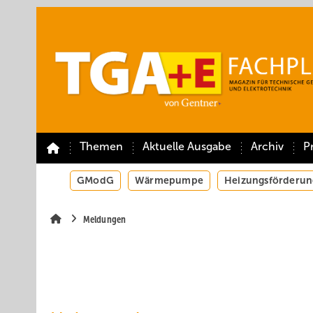
Springe
Springe
Springe
auf
auf
auf
Hauptinhalt
Hauptmenü
SiteSearch
Themen
Aktuelle Ausgabe
Archiv
P
GModG
Wärmepumpe
Heizungsförderun
Meldungen