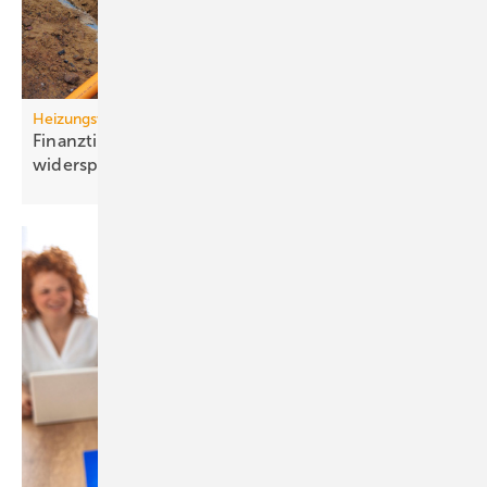
Heizungswende
Finanztip: Kosten für Gasan­schluss-Stillle­gung
widersprechen