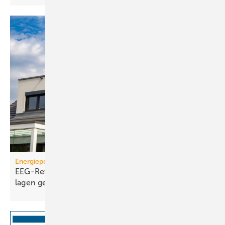
Energiepolitik
EEG-Reform: Wirt­schaft­lich­keit von PV-Dach­an­
lagen
gefährdet