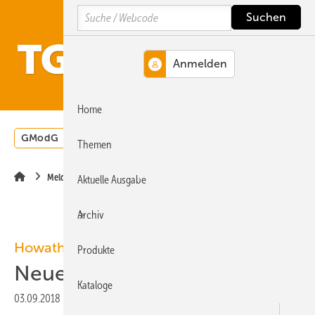
Springe
Springe
Springe
Search
auf
auf
auf
Hauptinhalt
Hauptmenü
SiteSearch
MENÜ
Home
GModG
Wärmepumpe
Heizungsförderung
Energ
Themen
Meldungen
Aktuelle Ausgabe
Archiv
Howatherm
Produkte
Neues Logistikzentrum
Kataloge
03.09.2018
|
Veröffentlicht in
Ausgabe 09-2018
|
Druckvorschau