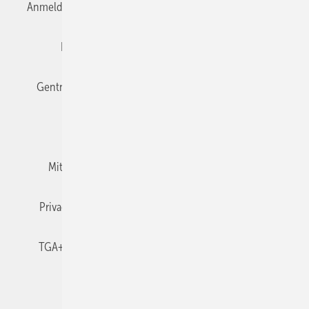
Anmelden
Anmeldung & Registrierung
Datenschutz
Editor's choice
E-Paper
Fachbeiträge
Gentner Verlag
Impressum
Karriere bei Gentner
Team
Mediaservice
Mitgliedschaften und Engagement
Newsletter
Privacy Manager
RSS-Feed
TGA+E abonnieren
TGA+E-WissensCheck
Veranstaltungen / Webinare
© 2026 TGA+E Fachplaner