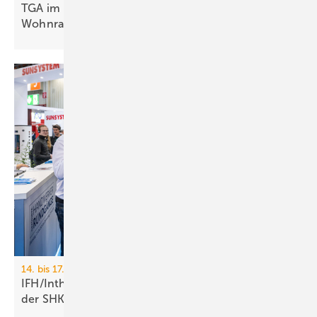
TGA im Modulbau: Raum­kli­ma für be­zahl­ba­ren
Wohn­raum
14. bis 17. April 2026, Nürnberg
IFH/Intherm: 400+ Aus­stel­ler zei­gen die Zu­kunft
der
SHK-Branche