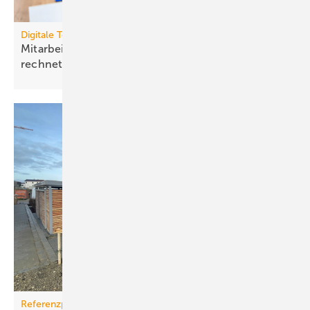
Digitale Tools
Mit­ar­bei­ten­de mit Raum­luft­tech­nik gesund halten
rech­net
sich
Referenzprojekt