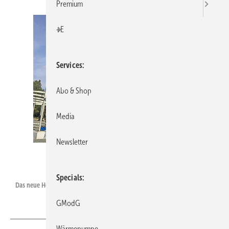
Premium
+E
Services
Abo & Shop
Media
Newsletter
Howatherm
Specials
Das neue Howatherm-Logistikzentrum nimmt Gestalt an (August 2018).
GModG
Wärmepumpe