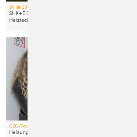
17. bis 20. März 2026, Messe Essen
SHK+E Essen 2026: Sanitär-, Wasser-, Luft- und
Heiztechnik
GEG-Vorgabe für größere Wohngebäude
Heizungen von 2010 müssen jetzt geprüft