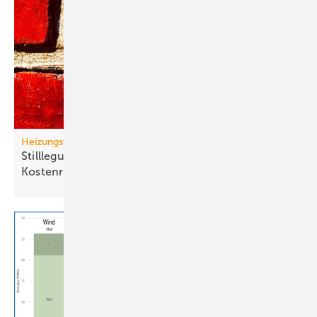
Heizungswende
Stilllegung von Gasnetzen: neue Gas-Heizung ein
Kostenrisiko