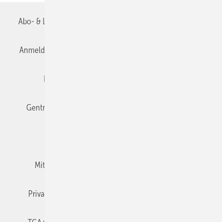
Abo- & Leserservice
AGB
Alle Inhalte chronologisch
Anmelden
Anmeldung & Registrierung
Datenschutz
Editor's choice
E-Paper
Fachbeiträge
Gentner Verlag
Impressum
Karriere bei Gentner
Team
Mediaservice
Mitgliedschaften und Engagement
Newsletter
Privacy Manager
RSS-Feed
TGA+E abonnieren