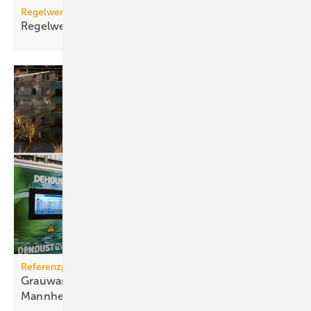
Regelwerk
Regelwerk-Update für November
2025
Referenzprojekt
Grauwassernutzung spart Frisch­was­ser in
Mann­heim