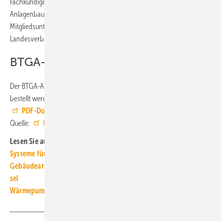
Fachkundigen aus Wissenschaft und Forschung sind Profis aus dem
Anlagenbau und der Industrie vertreten, aus den
Mitgliedsunternehmen der BTGA-Organisation, ihren
Landesverbänden und aus der Geschäftsstelle des BTGA.
BTGA-Almanach kostenfrei bestellen
Der BTGA-Almanach 2026 ist kostenfrei erhältlich und kann per E-Mail
bestellt werden:
info@btga.de
. Außerdem steht das Jahrbuch als
PDF-Download
zur Verfügung. ■
Quelle:
BTGA
/ ml
Lesen Sie auch:
Systeme für die TGA+E: naht­los, kos­ten­güns­tig, CE-kon­form
Gebäudearmaturen: Trend­wen­de nur mit po­li­ti­schem Kurs­wech­
sel
Wärmepumpen­strom-/Gas­preis-Baro­meter 2026-03