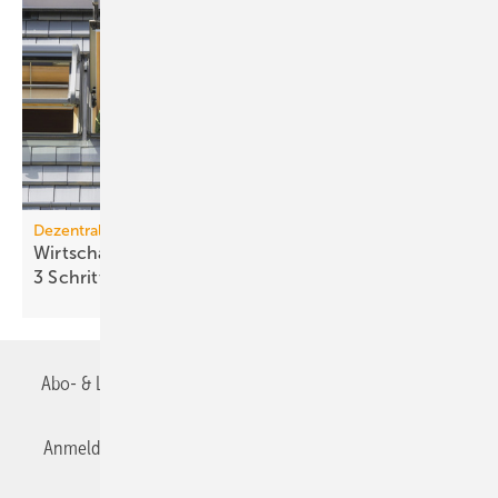
Dezentrale Energiewende
Wirtschaftlichkeit des Batterie­spei­chers in
3 Schritten
berechnen
Abo- & Leserservice
AGB
Alle Inhalte chronologisch
Anmelden
Anmeldung & Registrierung
Datenschutz