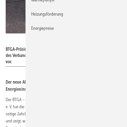
Heizungsförderung
Energiepreise
ja / BTGA e.V.
BTGA-Präsident Jan Opländer stellte das druckfrische Jahrbuch
des Verbands auf der Messe „Light + Building“ in Frankfurt am Main
vor.
Der neue Almanach des BTGA zeigt, wie die TGA-Branche
Energie­ein­spar­poten­ziale er­schließt.
Der BTGA – Bundesindustrieverband Technische Gebäudeausrüstung
e. V. hat die 26. Ausgabe seines Almanachs veröffentlicht. Das 66-
seitige Jahrbuch beleuchtet zentrale Entwicklungen der TGA-Branche
und zeigt, welchen Beitrag sie zur Erschließung von