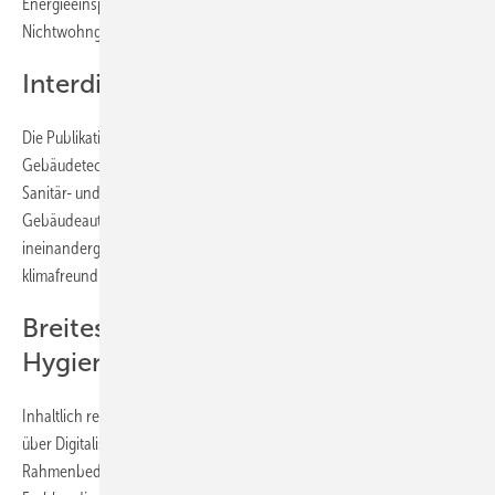
Energieeinsparpotenzialen leistet – insbesondere in
Nichtwohngebäuden und im großvolumigen Wohnungsbau.
Interdisziplinäre Gebäudetechnik
Die Publikation macht deutlich, wie interdisziplinär moderne
Gebäudetechnik heute ist: von der Heizungs-, Lüftungs-, Klima-,
Sanitär- und Elektrotechnik bis hin zur Regelungstechnik und
Gebäudeautomation. Die Beiträge verdeutlichen, wie diese Elemente
ineinandergreifen, um Gebäude effizienter, intelligenter und
klimafreundlicher zu gestalten.
Breites Themenspektrum von
Hygiene bis Digitalisierung
Inhaltlich reicht das Spektrum der Beiträge von Trinkwasserhygiene
über Digitalisierung bis hin zu rechtlichen und wirtschaftlichen
Rahmenbedingungen. Die Autorenschaft ist breit gefächert: Neben