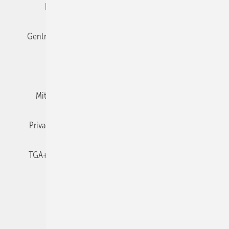
Editor's choice
E-Paper
Fachbeiträge
Gentner Verlag
Impressum
Karriere bei Gentner
Team
Mediaservice
Mitgliedschaften und Engagement
Newsletter
Privacy Manager
RSS-Feed
TGA+E abonnieren
TGA+E-WissensCheck
Veranstaltungen / Webinare
© 2026 TGA+E Fachplaner