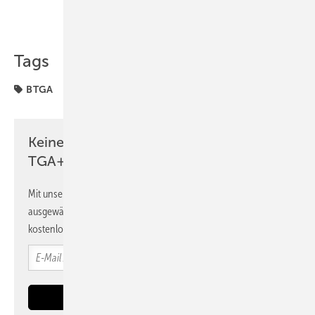
Teilen
Link kopieren
Tags
BTGA
Keine Zeit? Kein Problem mit dem
TGA+E Newsletter!
Mit unserem Newsletter erhalten Sie regelmäßig von uns
ausgewählte Informationen und Neuigkeiten, gebündelt und
kostenlos direkt ins Postfach.