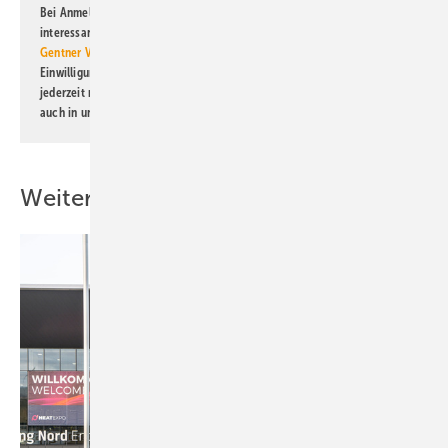
Bei Anmeldung zu diesem Newsletter bin ich damit einverstanden, über
interessante Verlags- und Online-Angebote
der Marken der Alfons W.
Gentner Verlag GmbH & Co. KG
informiert zu werden. Diese
Einwilligung kann ich jederzeit widerrufen und eine Abmeldung ist
jederzeit möglich. Informationen zum Umgang mit Daten finden Sie
auch in unserer
Datenschutzerklärung
.
Weitere Inhalte