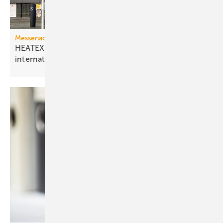
Messenachlese
HEATEXPO 2025: Besucherplus und
internationales
Wachstum