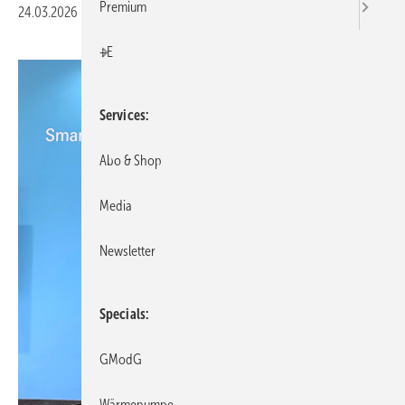
Premium
24.03.2026
|
Druckvorschau
+E
Services
Abo & Shop
Media
Newsletter
Specials
GModG
Wärmepumpe