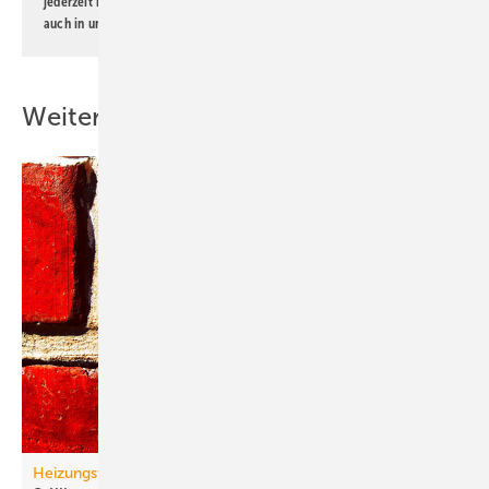
jederzeit möglich. Informationen zum Umgang mit Daten finden Sie
auch in unserer
Datenschutzerklärung
.
Weitere Inhalte
Heizungswende