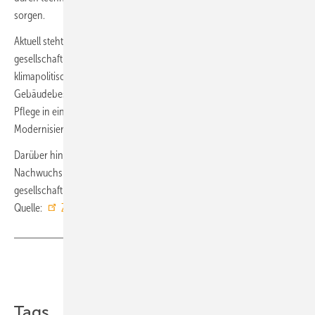
sorgen.
Aktuell steht die Branche erneut im Fokus herausfordernder
gesellschaftlicher Aufgaben, so etwa der Umsetzung der
klimapolitischen Ziele treibhausgasneutraler Wärmeversorgung des
Gebäudebestands oder der Ermöglichung ausreichender ambulanter
Pflege in einer alternden Gesellschaft durch umfassende
Modernisierungsmaßnahmen im häuslichen Sanitärbereich.
Darüber hinaus setzt der ZVSHK unter anderem durch die
Nachwuchsinitiative „Zeit zu starten“ wichtige Impulse für die
gesellschaftliche Zukunfts- und Fachkräftesicherung. ■
Quelle:
ZVSHK
/ fl
Teilen
Link kopieren
Tags