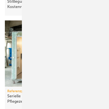
Stilllegung von Gasnetzen: neue Gas-Heizung ein
Kostenrisiko
Referenzprojekt Geberit
Serielle Badfertigung im Pful­len­dor­fer
Pfle­ge­zen­trum