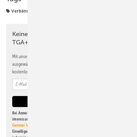
Verbände
Wärmeversorgung
ZVSHK
Keine Zeit? Kein Problem mit dem
TGA+E Newsletter!
Mit unserem Newsletter erhalten Sie regelmäßig von uns
ausgewählte Informationen und Neuigkeiten, gebündelt und
kostenlos direkt ins Postfach.
Bei Anmeldung zu diesem Newsletter bin ich damit einverstanden, über
interessante Verlags- und Online-Angebote
der Marken der Alfons W.
Gentner Verlag GmbH & Co. KG
informiert zu werden. Diese
Einwilligung kann ich jederzeit widerrufen und eine Abmeldung ist