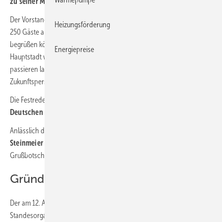
zu seiner Mitgliederversammlung.
Der Vorstand mit
Präsident Michael Hilpert
wird dabei rund
Heizungsförderung
250 Gäste aus der Verbandsorganisation und der SHK-Branche
begrüßen können. Die Veranstaltung über den Dächern der
Energiepreise
Hauptstadt wird die bewegte Geschichte des Verbands Revue
passieren lassen, auf die Verbandserfolge zurückblicken und die
Zukunftsperspektiven für das organisierte SHK-Handwerk aufzeigen.
Die Festrede wird der
Präsident des Zentralverbands des
Deutschen Handwerks Jörg Dittrich
halten.
Anlässlich des Jubiläums wird
Bundespräsident Frank-Walter
Steinmeier
Verband und Branche zudem in einer schriftlichen
Grußbotschaft würdigen.
Gründung und Hauptsitz
Der am 12. April 1949 gegründete ZVSHK ist die bundesweite
Standesorganisation für rund
48 000 SHK-Fachbetriebe
, darunter