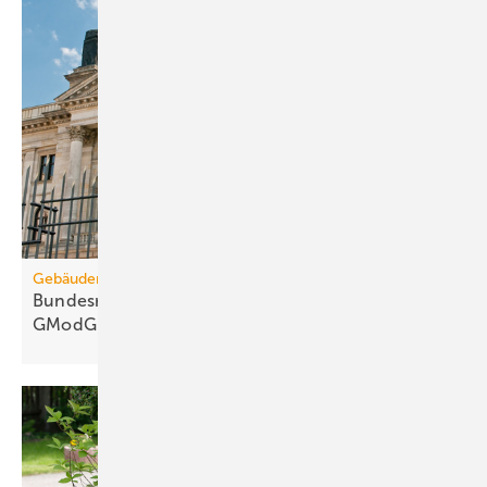
Gebäudemodernisierungsgesetz
Bundesrats­aus­schüsse: 67 Kritik­punkte zum
GModG-Entwurf