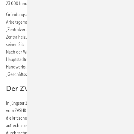
23 000 Innungsbetriebe, mit insgesamt 397 000 Beschäftigten.
Gründungsort war Wiesbaden, wo die erste Delegiertentagung der
Arbeitsgemeinschaft der Landesinnungsverbände sich als
„Zentralverband des Installateur-, Klempner-, Kupferschmiede- und
Zentralheizungsbauer-Handwerks“ gründete. 1953 verlegte der ZVSHK
seinen Sitz nach Bonn. 1977 erfolgte der Umzug nach St. Augustin.
Nach der Wiedervereinigung war Potsdam Sitz der
Hauptstadtrepräsentanz der obersten Interessenvertretung des SHK-
Handwerks. Seit Sommer 2022 unterhält der ZVSHK eine neue
„Geschäftsstelle für Gebäudetechnik“ in Berlin.
Der ZVSHK heute
In jüngster Zeit haben vor allem während der Corona-Pandemie die
vom ZVSHK vertretenen Gewerke eine bedeutende Rolle gespielt, um
die kritischen gebäudetechnischen Infrastrukturen Deutschlands
aufrechtzuerhalten, Energie- und Wasserversorgung zu sichern und
durch technische Installationen für angemessene Raumlufthygiene zu