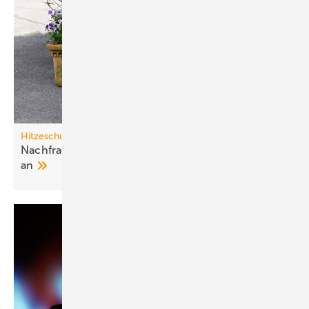
Hitzeschutz
Nachfrage nach Split-Klima­an­lagen steigt stark
an