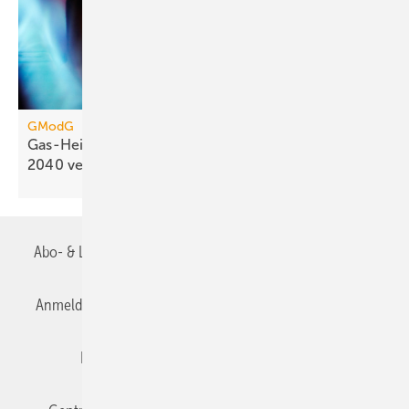
GModG
Gas-Heizung: Energiekosten könn­ten sich bis
2040
verdoppeln
Abo- & Leserservice
AGB
Alle Inhalte chronologisch
Anmelden
Anmeldung & Registrierung
Datenschutz
Editor's choice
E-Paper
Fachbeiträge