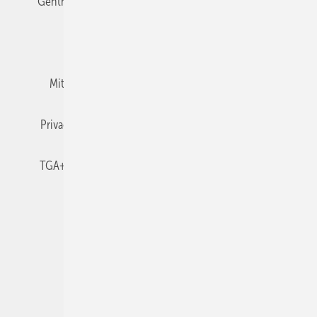
Gentner Verlag
Impressum
Karriere bei Gentner
Team
Mediaservice
Mitgliedschaften und Engagement
Newsletter
Privacy Manager
RSS-Feed
TGA+E abonnieren
TGA+E-WissensCheck
Veranstaltungen / Webinare
© 2026 TGA+E Fachplaner