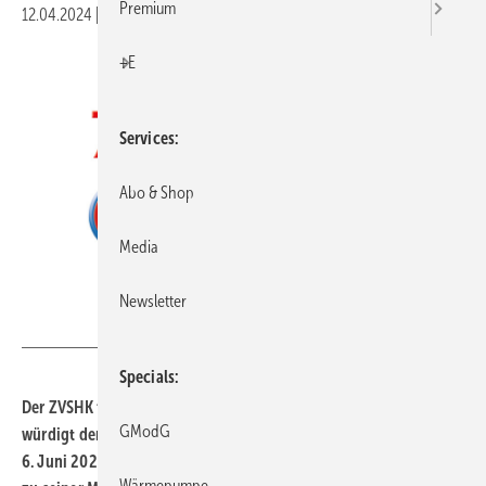
Premium
12.04.2024
|
Druckvorschau
+E
Services
Abo & Shop
Media
Newsletter
ZVSHK
Specials
Der ZVSHK feiert heute sein 75-jähriges Bestehen. Diesen Anlass
GModG
würdigt der Verband mit einer Jubiläumsveranstaltung am
6.
Juni
2024 im Deutschen Technikmuseum Berlin im Nachgang
Wärmepumpe