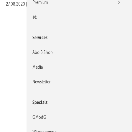
Premium
27.08.2020
|
Druckvorschau
+E
Services
Abo & Shop
Media
Newsletter
Specials
GModG
BAuA / Susanne Graul
Wärmepumpe