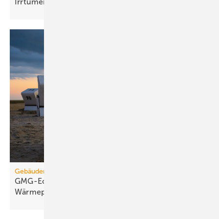
Irr­tümer
Gebäudemodernisierungsgesetz
GMG-Eckpunkte: Es kommt jetzt auf
Wärmepumpen
an