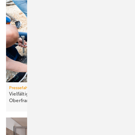
Pressefahrt des BWP
Vielfältiger Einsatz von Wärmepumpen in
Oberfranken