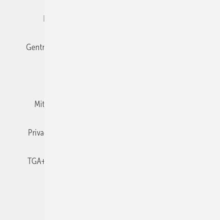
Editor's choice
E-Paper
Fachbeiträge
Gentner Verlag
Impressum
Karriere bei Gentner
Team
Mediaservice
Mitgliedschaften und Engagement
Newsletter
Privacy Manager
RSS-Feed
TGA+E abonnieren
TGA+E-WissensCheck
Veranstaltungen / Webinare
© 2026 TGA+E Fachplaner