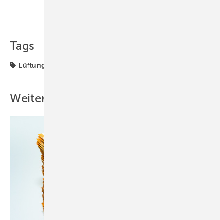
Teilen
Link kopieren
Tags
Lüftungsregeln
Raumklima
Wirkung
Weitere Inhalte