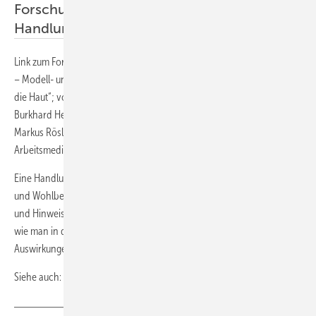
Forschungsbericht und
Handlungsempfehlung
Link zum Forschungsbericht „Intelligente Regelung von Klimaanlagen
– Modell- und Laboruntersuchungen zur Wirkung des Raumklimas auf
die Haut“; von Clemens Felsman, Hansjürgen Gebhardt, Ralf Gritzki,
Burkhard Hensel, Klaus Kabitzsch, Martin Keuchel, Wojciech Kozak,
Markus Rösler; Dortmund: Bundesanstalt für Arbeitsschutz und
Arbeitsmedizin 2020; 105 Seiten;
www.baua.de/dok/8839836
Eine Handlungsempfehlung („Trockene Luft im Büro – Tipps für Arbeit
und Wohlbefinden“) soll demnächst den Forschungsbericht ergänzen
und Hinweise geben, wie sich die Raumlüftung optimieren lässt und
wie man in der winterlichen Heizperiode im Büro negative
Auswirkungen des Raumklimas reduzieren kann. ■
Siehe auch:
Gesundheitliche Auswirkungen trockener Luft?