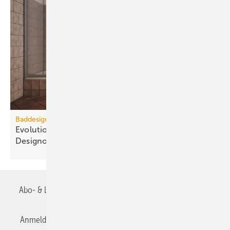
Baddesign
Evolution des Ba­de­zim­mers: Vom Zweck­raum zum
De­sign­ob­jekt
Abo- & Leserservice
AGB
Alle Inhalte chronologisch
Anmelden
Anmeldung & Registrierung
Datenschutz