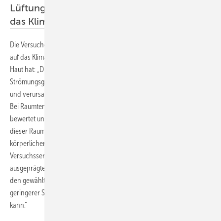
Lüftungsart hat signifikanten Einfluss auf
das Klimaempfinden
Die Versuche zeigten, dass die Lüftungsart einen signifikanten Einfluss
auf das Klimaempfinden und die Verdunstung von Feuchtigkeit auf der
Haut hat: „Die Quelllüftung mit geringeren
Strömungsgeschwindigkeiten wird von Probanden besser bewertet
und verursacht in der Tendenz eine geringere Abdunstung der Haut.
Bei Raumtemperaturen von 20 °C wird das Raumklima als leicht zu kalt
bewertet und die Abdunstung verringert sich. In der Tendenz ist bei
dieser Raumtemperatur eine geringere Ausprägung negativer
körperlicher Empfindungen zu beobachten. Ein Vergleich der
Versuchsserien zeigte, dass der Einfluss der Luftgeschwindigkeit sich
ausgeprägter darstellt als die Variation der relativen Luftfeuchten an
den gewählten Eckpunkten [und] eine Intervention mit dem Ziel
geringerer Strömungsgeschwindigkeiten durchaus wirkungsvoll sein
kann.“