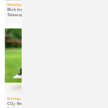
Befestigungstechnik
Blick ins All: fischer-Sys­te­me im Ex­treme­ly Large
Te­le­scope
Buchtipp
CO
-Bepreisung: neues Buch wider­legt 5 zent­rale
2