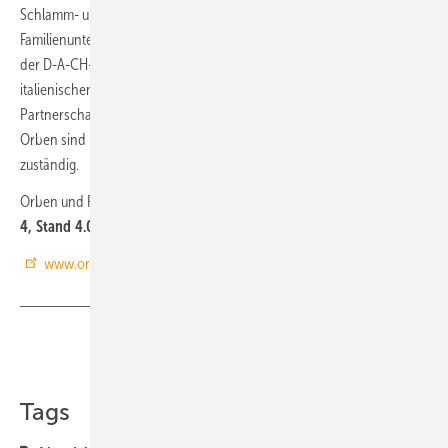
Schlamm- und Luftabscheidern des italienischen
Familienunternehmens RBM exklusiv im dreistufigen Vertriebsweg in
der D-A-CH-Region. Darüber hinaus gehende Produkte des
italienischen Familienunternehmens sind nicht Teil der
Partnerschaft. Für das um die RBM-Produkte erweiterte Sortiment von
Orben sind nach wie vor die Industrie- und Handelsvertretungen
zuständig.
Orben und RBM stellen gemeinsam auf der IFH/Intherm 2022 in
Halle
4, Stand 4.015
aus.
www.orben.de&nbsp
;
www.rbm.eu
Teilen
Link kopieren
Tags