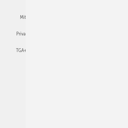
Team
Mediaservice
Mitgliedschaften und Engagement
Newsletter
Privacy Manager
RSS-Feed
TGA+E abonnieren
TGA+E-WissensCheck
Veranstaltungen / Webinare
© 2026 TGA+E Fachplaner