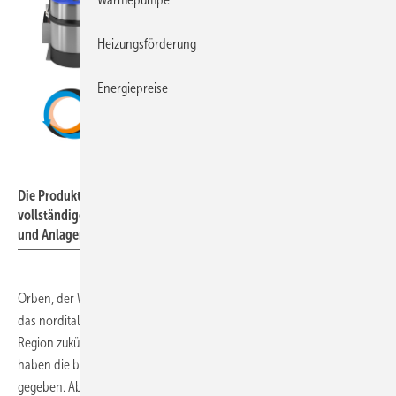
Heizungsförderung
Energiepreise
Orben
Die Produkte von Orben und RBM ergänzen sich zu einem
vollständigen Angebot rund um die Heizungswasseraufbereitung
und Anlagensicherheit.
Orben, der Wasserspezialist im dreistufigen Vertriebsweg, und RBM,
das norditalienische Familienunternehmen, gehen in der D-A-CH-
Region zukünftig gemeinsame Wege. Auf der IFH/Intherm in Nürnberg
haben die beiden Unternehmen eine neue Partnerschaft bekannt
gegeben. Ab sofort vertritt Orben das Sortiment von Magnetit-,