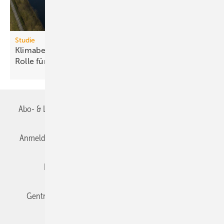
Studie
Klimabelastung durch Rechen­zent­ren: Euro­pas
Rolle für „Green
AI“
Abo- & Leserservice
AGB
Alle Inhalte chronologisch
Anmelden
Anmeldung & Registrierung
Datenschutz
Editor's choice
E-Paper
Fachbeiträge
Gentner Verlag
Impressum
Karriere bei Gentner