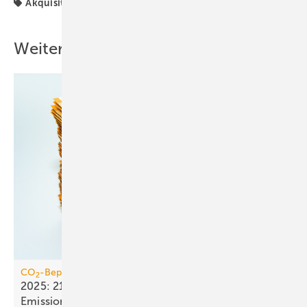
Akquisition
Orben
Weitere Inhalte
CO
-Bepreisung
2
2025: 21,4 Mrd. Euro Einnahmen aus dem
Emissionshandel