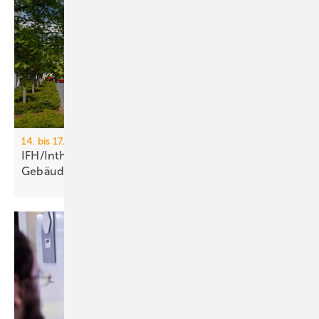
14. bis 17. April 2026, Messe Nürnberg
IFH/Intherm 2026: Sanitär-, Haus- und
Ge­bäu­de­tech­nik