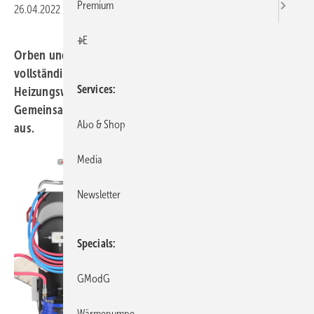
Premium
26.04.2022
|
Druckvorschau
+E
Orben und RBM bieten durch die Kooperation ein
vollständiges Sortiment rund um die
Services
Heizungswasseraufbereitung und Anlagensicherheit.
Gemeinsam stellen Sie auf der diesjährigen IFH/Intherm
Abo & Shop
aus.
Media
Newsletter
Specials
GModG
Wärmepumpe