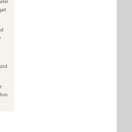
serer
gart
nd
r
sind
e
chon