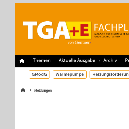
Springe
Springe
Springe
auf
auf
auf
Hauptinhalt
Hauptmenü
SiteSearch
Themen
Aktuelle Ausgabe
Archiv
P
GModG
Wärmepumpe
Heizungsförderun
Meldungen