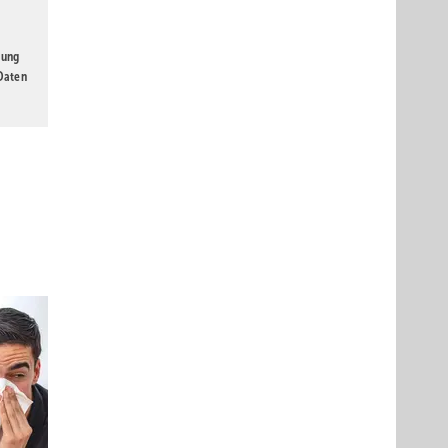
gung
 Daten