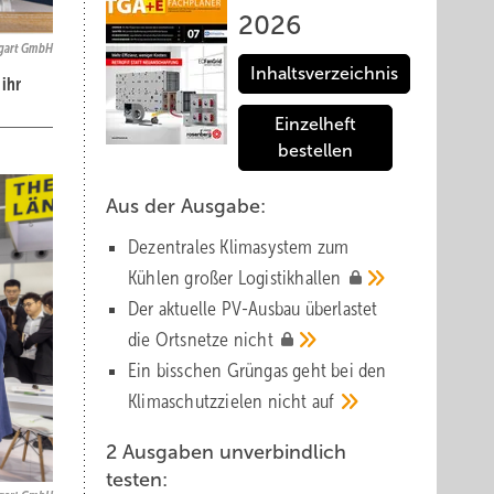
2026
tgart GmbH
Inhaltsverzeichnis
ihr
Einzelheft
bestellen
Aus der Ausgabe:
Dezentrales Klimasystem zum
Kühlen großer
Logistik­hallen
Der aktuelle PV-Ausbau über­lastet
die Orts­netze
nicht
Ein bisschen Grüngas geht bei den
Klima­schutz­zielen nicht
auf
2 Ausgaben unverbindlich
testen: