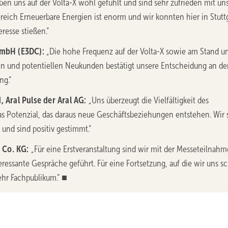
ben uns auf der Volta-X wohl gefühlt und sind sehr zufrieden mit un
eich Erneuerbare Energien ist enorm und wir konnten hier in Stutt
resse stießen.“
GmbH (E3DC):
„Die hohe Frequenz auf der Volta-X sowie am Stand u
on und potentiellen Neukunden bestätigt unsere Entscheidung an de
ng.“
 Aral Pulse der Aral AG:
„Uns überzeugt die Vielfältigkeit des
 Potenzial, das daraus neue Geschäftsbeziehungen entstehen. Wir 
und sind positiv gestimmt.“
 Co. KG:
„Für eine Erstveranstaltung sind wir mit der Messeteilnahm
eressante Gespräche geführt. Für eine Fortsetzung, auf die wir uns s
ehr Fachpublikum.“ ■