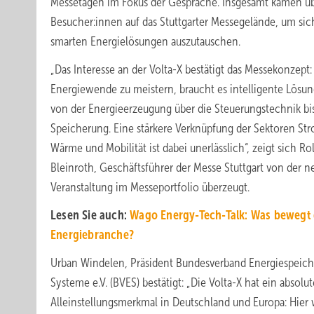
Messetagen im Fokus der Gespräche. Insgesamt kamen ü
Besucher:innen auf das Stuttgarter Messegelände, um sic
smarten Energielösungen auszutauschen.
„Das Interesse an der Volta-X bestätigt das Messekonzept
Energiewende zu meistern, braucht es intelligente Lösu
von der Energieerzeugung über die Steuerungstechnik bis
Speicherung. Eine stärkere Verknüpfung der Sektoren St
Wärme und Mobilität ist dabei unerlässlich“, zeigt sich Ro
Bleinroth, Geschäftsführer der Messe Stuttgart von der 
Veranstaltung im Messeportfolio überzeugt.
Lesen Sie auch:
Wago Energy-Tech-Talk: Was bewegt 
Energiebranche?
Urban Windelen, Präsident Bundesverband Energiespeich
Systeme e.V. (BVES) bestätigt: „Die Volta-X hat ein absolut
Alleinstellungsmerkmal in Deutschland und Europa: Hier 