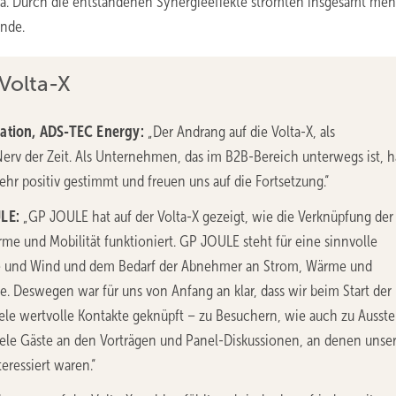
efa. Durch die entstandenen Synergieeffekte strömten insgesamt mehr
ände.
 Volta-X
ation, ADS-TEC Energy:
„Der Andrang auf die Volta-X, als
 Nerv der Zeit. Als Unternehmen, das im B2B-Bereich unterwegs ist, 
sehr positiv gestimmt und freuen uns auf die Fortsetzung.“
LE:
„GP JOULE hat auf der Volta-X gezeigt, wie die Verknüpfung der
me und Mobilität funktioniert. GP JOULE steht für eine sinnvolle
e und Wind und dem Bedarf der Abnehmer an Strom, Wärme und
. Deswegen war für uns von Anfang an klar, dass wir beim Start der
viele wertvolle Kontakte geknüpft – zu Besuchern, wie auch zu Ausstel
viele Gäste an den Vorträgen und Panel-Diskussionen, an denen unse
eressiert waren.“