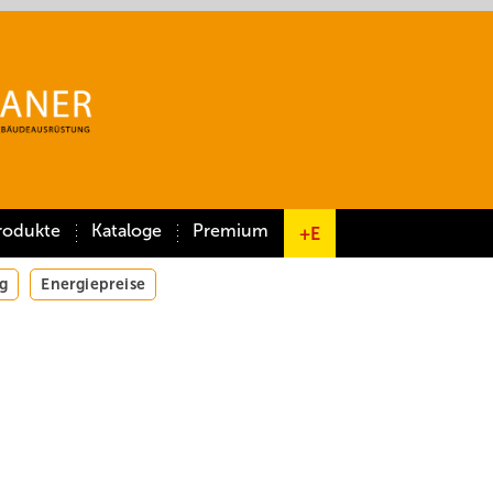
rodukte
Kataloge
Premium
+E
g
Energiepreise