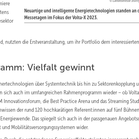
Landesmesse Stut
miere
Neuartige und intelligente Energietechnologien standen an 
itens
Messetagen im Fokus der Volta-X 2023.
esektor
nutzten die Erstveranstaltung, um ihr Portfolio dem interessierte
mm: Vielfalt gewinnt
hertechnologien über Systemtechnik bis hin zu Sektorenkopplung u
en sich auch im umfangreichen Rahmenprogramm wieder – ob Volta
Innovationsforum, die Best Practice Arena und das Streaming Stud
enwissen der rund 120 hochkarätigen Referent:innen auf fünf Bühne
nergiewende. Das spiegelt sich auch in der passgenauen Angebotsq
und Mobilitätsversorgungssystemen wider.