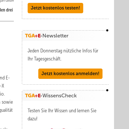
tgart GmbH
Jetzt kostenlos testen!
den drei
Newsletter
n
Jeden Donnerstag nützliche Infos für
Ihr Tagesgeschäft.
Jetzt kostenlos anmelden!
nd E-
-X
io.
WissensCheck
n sowie
ualität
Testen Sie Ihr Wissen und lernen Sie
dazu!