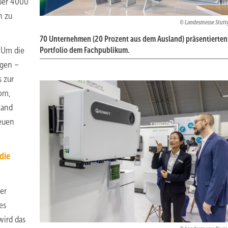
ber 4000
h zu
Landesmesse Stut
70 Unternehmen (20 Prozent aus dem Ausland) präsentierten 
: Um die
Portfolio dem Fachpublikum.
ngen –
 zur
rom,
land
neuen
die
er
es
wird das