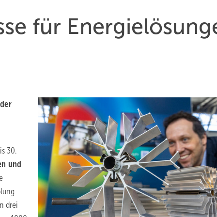
sse für Energielösung
 der
is 30.
en und
e
plung
n drei