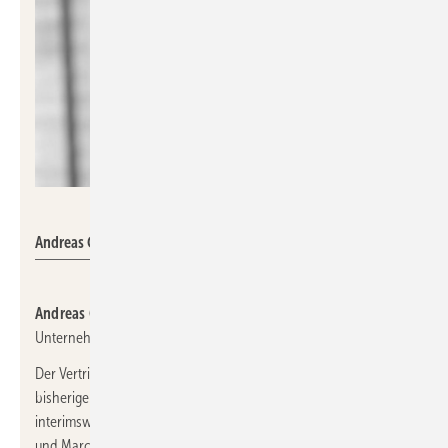
LG Air Solution
Andreas Gelbke
Andreas Gelbke
, Sales Director bei
LG Air Solution
, wird das
Unternehmen auf eigenen Wunsch verlassen.
Der Vertriebsexperte war seit 2018 bei LG beschäftigt. Die
bisherigen Aufgaben von Andreas Gelbke übernehmen ab sofort
interimsweise Steffen Thomas für den Bereich Wärmepumpen
und Marcel Oligschlaeger für den Bereich Klimalösungen.