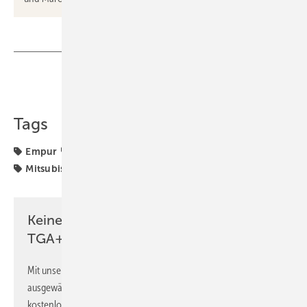
Teilen
Link kopieren
Tags
Empur
GF Georg Fischer
Hager
LG Electronics
Mitsubishi Electric
Thermondo
Watercryst
Keine Zeit? Kein Problem mit dem
TGA+E Newsletter!
Mit unserem Newsletter erhalten Sie regelmäßig von uns
ausgewählte Informationen und Neuigkeiten, gebündelt und
kostenlos direkt ins Postfach.