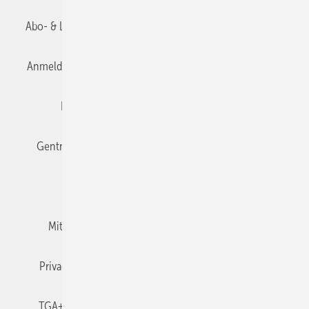
Abo- & Leserservice
AGB
Alle Inhalte chronologisch
Anmelden
Anmeldung & Registrierung
Datenschutz
Editor's choice
E-Paper
Fachbeiträge
Gentner Verlag
Impressum
Karriere bei Gentner
Team
Mediaservice
Mitgliedschaften und Engagement
Newsletter
Privacy Manager
RSS-Feed
TGA+E abonnieren
TGA+E-WissensCheck
Veranstaltungen / Webinare