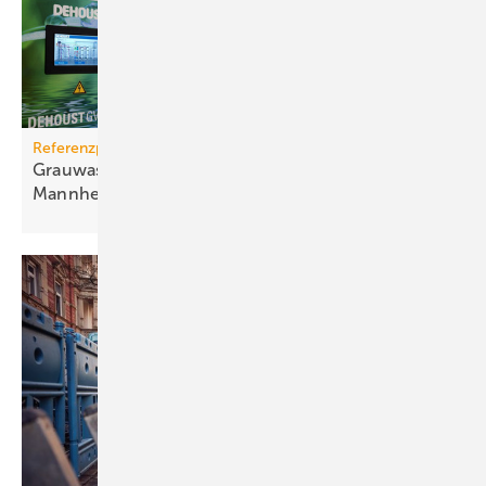
Referenzprojekt
Grauwassernutzung spart Frisch­was­ser in
Mann­heim