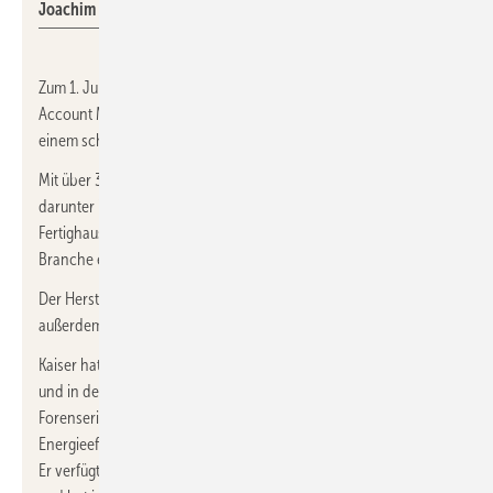
Joachim R. Kaiser
Zum 1. Juli 2024 hat
Rainer Spies
seine neue Position als Key
Account Manager bei
Qvantum Deutschland
angetreten,
einem schwedischen Wärmepumpen-Hersteller.
Mit über 35 Jahren Erfahrung im Vertrieb von Gebäudetechnik,
darunter in leitenden Positionen in der Bau- und
Fertighausindustrie, bringt Spies umfassende Expertise in die
Branche ein.
Der Hersteller hat sein Vertriebsteam seit dem 1. Oktober 2024
außerdem durch
Joachim R. Kaiser
verstärkt.
Kaiser hat fast 25 Jahren Erfahrung in der Wohnungswirtschaft
und in der energetischen Gebäudesanierung. Er hat die
Forenserie „Forum Wohnungswirtschaft“ moderiert und die
Energieeffizienz-Software mevivoECO auf den Markt gebracht.
Er verfügt über umfassendes Fachwissen in der Heizungstechnik