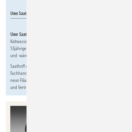
Mitsubishi Electric
Uwe Saathoff
Uwe Saathoff
ist neuer Sales Manager Rental Business für
Kaltwassersätze und Wärmepumpen bei Mitsubishi Electric. Der
53jährige verantwortet damit das neue Geschäftsfeld Mietkälte
und -wärme
MELRent
im Ratinger Unternehmen.
Saathoff war bis 2023 langjährig in einem
Fachhandwerksunternehmen für Kälte- und Wärmetechnik mit
neun Filialen in Deutschland als Mitglied der Geschäftsleitung
und Vertriebsleiter Deutschland aktiv.