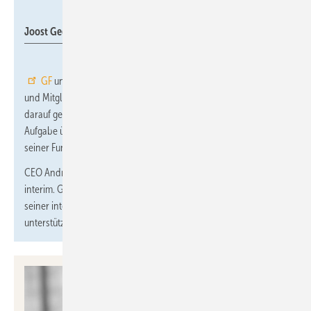
GF
Joost Geginat
GF
und
Joost Geginat
, Präsident von GF Piping Systems
und Mitglied der Konzernleitung, haben sich einvernehmlich
darauf geeinigt, dass Geginat innerhalb des Konzerns eine neue
Aufgabe übernimmt und deshalb mit sofortiger Wirkung von
seiner Funktion zurücktritt.
CEO Andreas Müller übernimmt die Leitung der Division ad
interim. Geginat wird das Unternehmen ab 2025 weiterhin mit
seiner internationalen strategischen und operativen Erfahrung
unterstützen.