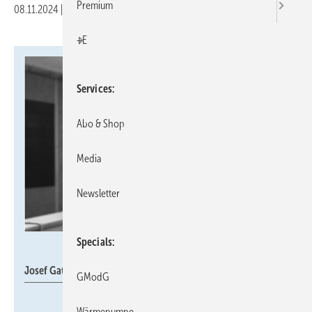
Premium
08.11.2024
|
Druckvorschau
+E
Services
Abo & Shop
Media
Newsletter
Specials
Thermondo
Josef Gatzek
GModG
Wärmepumpe