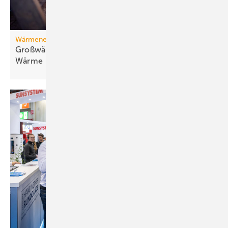
Wärmenetz
Großwärmepumpen: Weg­be­rei­ter für fossil­freie
Wär­me