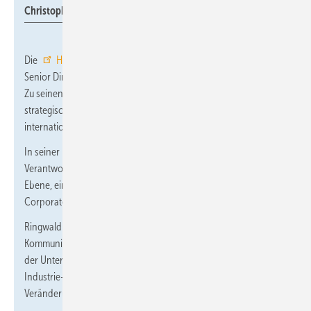
Christoph Ringwald
Die
Hager Group
hat
Christoph Ringwald
zum neuen
Senior Director Communications and Public Relations ernannt.
Zu seinen Hauptaufgaben zählt die Weiterentwicklung der
strategischen Kommunikation des Unternehmens auf
internationaler Ebene.
In seiner neuen Funktion übernimmt Ringwald die
Verantwortung für alle Kommunikationsbereiche auf Group-
Ebene, einschließlich interner Kommunikation, Medienarbeit,
Corporate Branding und Sponsoring.
Ringwald ist ein international erfahrener
Kommunikationsmanager mit mehr als 20 Jahren Erfahrung in
der Unternehmenskommunikation und Markenführung aus
Industrie- und Dienstleistungsperspektive mit einem Fokus auf
Veränderungskommunikation.