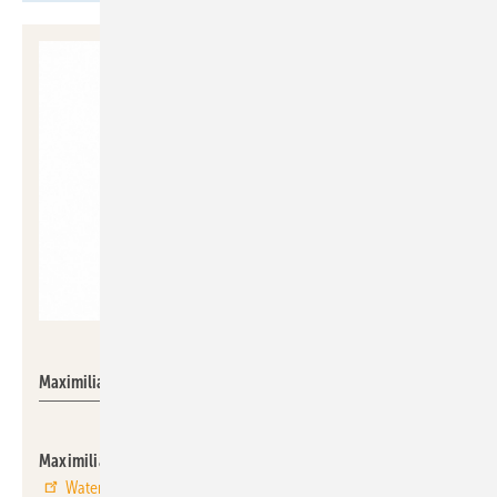
Watercryst Wassertechnik
Maximilian Dietsch
Maximilian Dietsch
unterstützt den nationalen Vertrieb von
Watercryst
seit dem 1. September 2024 von seinem Wohnort