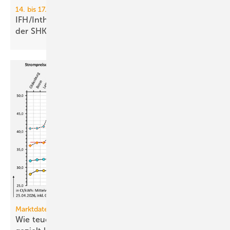
14. bis 17. April 2026, Nürnberg
IFH/Intherm: 400+ Aus­stel­ler zei­gen die Zu­kunft
der
SHK-Branche
Marktdaten
Wie teuer ist Strom für Haushalte, wenn sie ihn