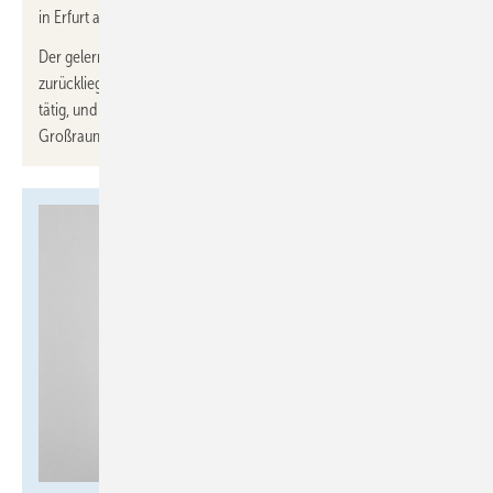
in Erfurt aus.
Der gelernte Groß- und Außenhandelskaufmann war in den
zurückliegenden zwölf Jahren durchgängig im SHK-Großhandel
tätig, und wird zukünftig das Vertriebsgebiet Thüringen und den
Großraum Leipzig entlang der A 38 betreuen.