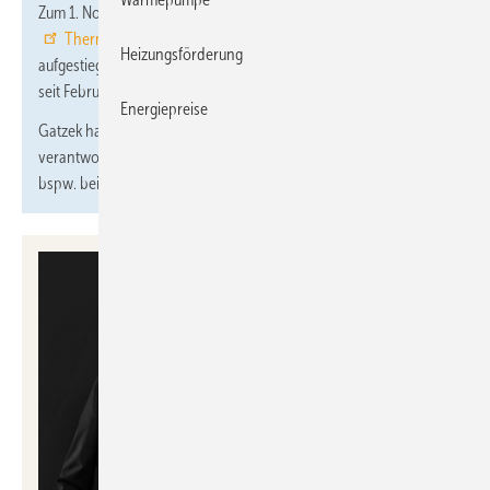
Zum 1. November 2024 hat
Josef Gatzek
die Position CFO bei
Thermondo
übernommen und ist in die Geschäftsführung
Heizungsförderung
aufgestiegen. Er folgt auf Ildiko Witte, die den Bereich Finanzen
seit Februar 2023 geleitet und neu aufgestellt hat.
Energiepreise
Gatzek hat jahrzehntelang das Finanzgeschäft in Unternehmen
verantwortet. Als Finanzchef und als Geschäftsführer war er
bspw. bei PayPal, Audible, GetYourGuide und Chronext tätig.