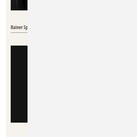
Qvantum
Rainer Spies
Qvantum