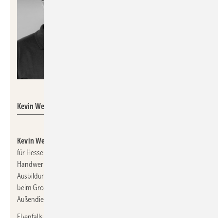
Empur
Kevin Wessels (links) und Marcel Radlach
Kevin Wessels
ist der neue
Empur
-Außendienstmitarbeiter
für Hessen (intern Vertriebsgebiet 10). Wessels kommt aus einer
Handwerkerfamilie und startete seine Karriere mit einer
Ausbildung im SHK-Handwerk. Anschließend war er fast 20 Jahre
beim Großhändler Richter+Frenzel tätig – davon 10 Jahre im
Außendienst.
Ebenfalls im September startete
Marcel Radlach
seine