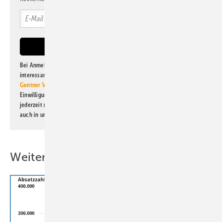
Bei Anmeldung zu diesem Newsletter bin ich damit einverstanden, über
interessante Verlags- und Online-Angebote
der Marken der Alfons W.
Gentner Verlag GmbH & Co. KG
informiert zu werden. Diese
Einwilligung kann ich jederzeit widerrufen und eine Abmeldung ist
jederzeit möglich. Informationen zum Umgang mit Daten finden Sie
auch in unserer
Datenschutzerklärung
.
Weitere Inhalte