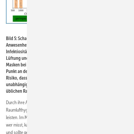
Hermann-Rietschel-Institut / TU Berlin
Bild 5: Schaubild zur Bestimmung des Infektionsrisikos bei
Anwesenheit einer infizierten Person und statistisch gemittelter
Infektiosität. Im Beispiel (rote Pfeile) ergibt sich für eine mäßige
Lüftung und eine durchschnittliche Wirkung der getragenen FFP2-
Masken bei einer Aufenthaltszeit von sechs Stunden gerade ein
Punkt an der Grenze zwischen einem geringen und einem mittleren
Risiko, dass sich mehr als eine weitere Person ansteckt. Dies gilt
unabhängig von einer bestimmten Personenzahl und für alle
üblichen Raumgrößen.
Durch ihre Arbeit wollen die Forschenden einen Beitrag zur
Raumlufthygiene unabhängig von einem bestimmten Erregertyp
leisten. Im Mittelpunkt stehe dabei das Messen, betont Kriegel. „Nur
wer misst, kann auch zielgerichtet verbessern. Luft ist ein Lebensmittel
und sollte genauso wie etwa unser Trinkwasser überwacht werden.“