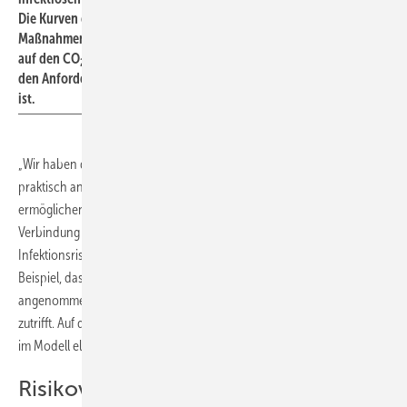
Die Kurven entsprechen den verschiedenen, rechts genannten
Maßnahmen(kombinationen). Die Angabe „1000 ppm“ bezieht sich
auf den CO
-Wert und bedeutet, dass der Raum in diesem Fall nach
2
den Anforderungen für eine gute Lufthygiene ausreichend belüftet
ist.
„Wir haben dabei erstmals Vereinfachungen vorgenommen, die
praktisch anwendbare Aussagen zur Infektionsprävention
ermöglichen“, erklärt Kriegel. Ein wesentliches Ergebnis sei die direkte
Verbindung zwischen dem CO
-Gehalt in der Raumluft und dem
2
Infektionsrisiko. Eine der vorgenommenen Vereinfachungen ist zum
Beispiel, dass die Zahl der gefährdeten Personen im Raum als größer
angenommen wird als die Zahl der Infektiösen – was in der Regel
zutrifft. Auf diese Weise ließ sich die unhandliche Exponentialfunktion
im Modell eliminieren.
Risikovergleich für Alltagsszenarien