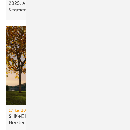
2025: Absatz von Heiztechnik in 8 von 16
Segmenten im
Minus
17. bis 20. März 2026, Messe Essen
SHK+E Essen 2026: Sanitär-, Wasser-, Luft- und
Heiztechnik