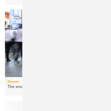
Messen
The smarter E Europe 2026: Fossil war
gestern