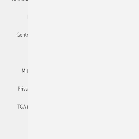
Editor's choice
E-Paper
Fachbeiträge
Gentner Verlag
Impressum
Karriere bei Gentner
Team
Mediaservice
Mitgliedschaften und Engagement
Newsletter
Privacy Manager
RSS-Feed
TGA+E abonnieren
TGA+E-WissensCheck
Veranstaltungen / Webinare
© 2026 TGA+E Fachplaner