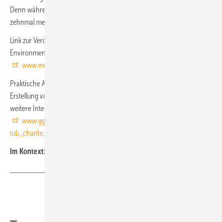
Denn während wir täglich etwa 1,5 kg Wasser trinken, atmen wir
zehnmal mehr Luft ein – etwa 15 kg pro Tag. ■
Link zur Veröffentlichung, Titelthema im International Journal of
Environmental Research and Public Health:
www.mdpi.com/1660-4601/19/1
Praktische Anwendung des vereinfachten Risikomodells für die
Erstellung von Hygienekonzepten und als Entscheidungsgrundlage für
weitere Interventionen (Gesundheitstechnische Gesellschaft):
www.ggberlin.de/public/GGN_01-2022_praxisempfehlungen_hri-
tub_charite.pdf
Im Kontext:
TGA-Themenseite Corona-Lüftung
Teilen
Link kopieren