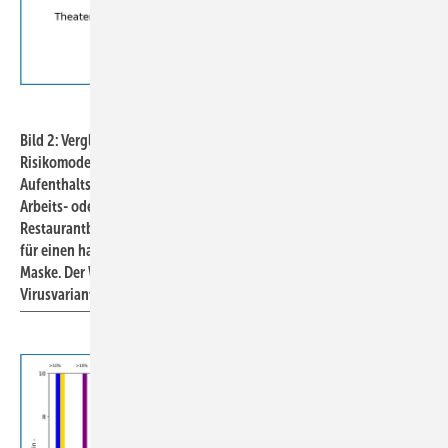
Hermann-Rietschel-Institut / TU Berlin
Bild 2: Vergleich des Risikofaktors x
aus dem vereinfachten
r
Risikomodell für verschiedene Alltagssituationen. Die
Aufenthaltsdauern variieren hier – so wird jeweils ein ganzer
Arbeits- oder Schultag angenommen, ein Kino- oder
Restaurantbesuch entsprechend kürzer. Als Referenzwert gilt x
= 1
r
für einen halbstündigen Aufenthalt in einem Supermarkt mit
Maske. Der Wert von x
ist unabhängig von der jeweiligen
r
Virusvariante.