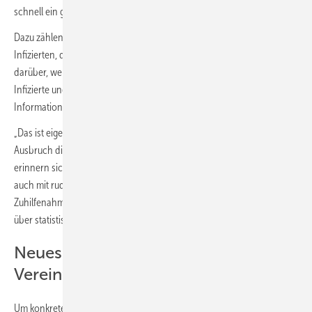
schnell ein gutes Bild der Infektionsdynamik zu bekommen.
Dazu zählen etwa eine verlässliche Zahl aller beim Ausbruch
Infizierten, die genaue Zahl der Anwesenden sowie Informationen
darüber, wer sich wie lange an welchen Orten befand und was
Infizierte und Infektiöse genau getan haben. Hinzu kommen
Informationen zur Belüftungssituation.
„Das ist eigentlich wie bei der Tatortarbeit. Je schneller nach einem
Ausbruch die Aufnahme dieser Daten erfolgen kann, umso besser
erinnern sich die Beteiligten an die Umstände“, berichtet Kriegel. Doch
auch mit rudimentären Angaben ließen sich Ausbrüche noch unter
Zuhilfenahme von Erfahrungswerten relativ gut rekonstruieren und
über statistische Auswertungen verarbeiten.
Neues Modell mit mathematischen
Vereinfachungen
Um konkrete quantitative Empfehlungen zur Verhinderung eines