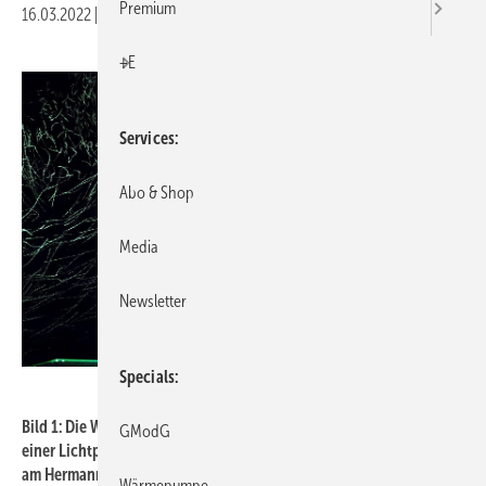
Premium
16.03.2022
|
Druckvorschau
+E
Services
Abo & Shop
Media
Newsletter
Specials
Hermann-Rietschel-Institut / TU Berlin
Bild 1: Die Wirbel leuchten lassen: Mit Hilfe von Tracer-Partikeln,
GModG
einer Lichtprojektion und Hochgeschwindigkeitskameras werden
am Hermann-Rietschel-Institut Luftströmungen und
Wärmepumpe