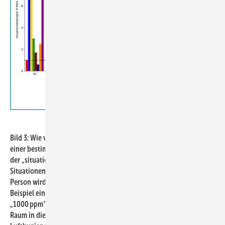
Hermann-Rietschel-Institut / TU Berlin
Bild 3: Wie viele weitere Personen kann eine infizierte Person in
einer bestimmten Situation im Durchschnitt infizieren? Dies gibt
der „situationsbedingte R-Wert“ an. Hier ist er für verschiedene
Situationen und mögliche Maßnahmen dargestellt. Die infizierte
Person wird mit einem hohen Virusfaktor angenommen, was zum
Beispiel einer hohen Infektiosität entspricht. Die Angabe
„1000 ppm“ bezieht sich auf den CO
-Wert und bedeutet, dass der
2
Raum in diesem Fall nach den Anforderungen für eine gute