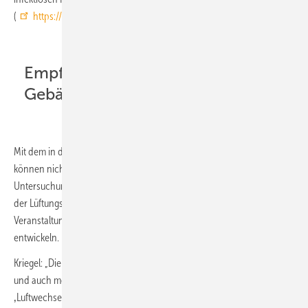
(
https://hri-pira.github.io/co2/
).
Empfehlungen für das
Gebäudemanagement
Mit dem in der Studie entwickelten mathematischen Risikomodell
können nicht nur andere Forschende weiterführende
Untersuchungen anstellen. Es ist auch für Fachkräfte aus der Hygiene,
der Lüftungstechnik sowie dem Gebäude- oder
Veranstaltungsmanagement geeignet, die Hygienekonzepte
entwickeln.
Kriegel: „Die in den Diskussionen über raumlufttechnische Anlagen
und auch mobile Raumluftreiniger häufig verwendete
‚Luftwechselrate‘ ist dabei nicht zielführend.“ Anstelle dieses