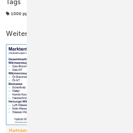
Tags
1000 ppm
Infektionsrisiko
Raumlufttechnik
Weitere Inhalte
Marktdaten