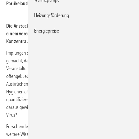
Partikelausbreitungen in Innenräumen vermessen.
Heizungsförderung
Die Ansteckungswahrscheinlichkeit durch Aerosole lässt sich mit
Energiepreise
einem vereinfachten Risikomodell ermitteln, das die CO
-
2
Konzentration bzw. die „CO
-Dosis“ als Indikator nutzt.
2
Impfungen sowie Hygienekonzepte für Innenräume haben es möglich
gemacht, dass wir trotz hoher Inzidenzen ins Kino gehen und an
Veranstaltungen teilnehmen können. Wichtige Fragen sind jedoch
offengeblieben: Welche Viruslasten führen in der Praxis tatsächlich zu
Ausbrüchen? Wie kann man die Wirkungen der verschiedenen
Hygienemaßnahmen in einem einfachen mathematischen Modell
quantifizieren? Und welche allgemeinen Erkenntnisse lassen sich
daraus gewinnen, unabhängig von den konkreten Eigenschaften des
Virus?
Forschende des Hermann-Rietschel-Instituts (HRI) der TU Berlin und
weitere Wissenschaftler haben jetzt ein vereinfachtes Risikomodell