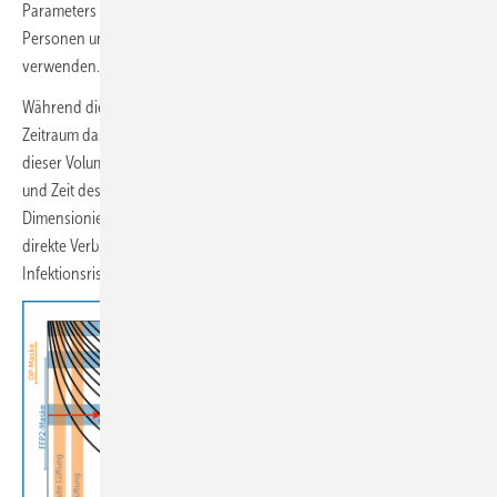
Parameters schlagen die Forschenden vor, den auf die Anzahl der
Personen und deren Aufenthaltsdauer bezogenen „Volumenstrom“ zu
verwenden.
Während die Luftwechselrate angibt, wie oft in einem bestimmten
Zeitraum das gesamte Luftvolumen des Raums ausgetauscht wird, gibt
dieser Volumenstrom an, wieviel unbelastete Frischluft pro Person
und Zeit des Aufenthalts zugeführt wird. „Damit haben wir bei der
Dimensionierung und beim Betrieb der Lüftungsanlagen schon die
direkte Verbindung zur CO
-Dosis und zum vorausgesagten
2
Infektionsrisiko, was allein mit der Luftwechselrate nicht möglich ist.“