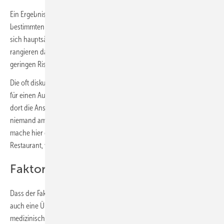
Ein Ergebnis dieser Berechnungen ist ein Risiko-Vergleich von
bestimmten Alltagssituationen, der so für alle Arten von Viren gilt, die
sich hauptsächlich über Aerosole verbreiten (siehe
Bild 2
). Weit oben
rangieren dabei Aufenthalte in Büros und Schulen. Mit einem nur
geringen Risiko behaftet sind Theater- und Kinobesuche.
Die oft diskutierten Restaurantbesuche bergen nur ein mittleres Risiko
für einen Ausbruch mit mehr als einer infizierten Person. „Trotzdem ist
dort die Ansteckungsgefahr relativ hoch, weil alle sprechen und
niemand am Platz Masken trägt“, erklärt Kriegel. Die Aufenthaltszeit
mache hier den Unterschied – denn niemand sitzt so lange im
Restaurant, wie ein normaler Arbeitstag im Büro dauert.
Faktor Zeit wird oft übersehen
Dass der Faktor Zeit bei den Risikobetrachtungen wichtig ist, zeigt
auch eine Übersicht über die Effektivität verschiedener nicht-
medizinischer Präventionsmaßnahmen und ihrer Kombinationen