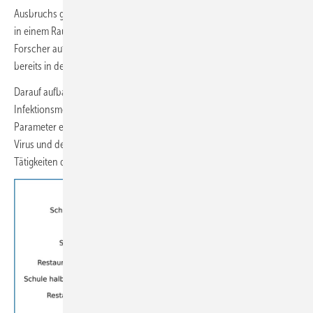
Ausbruchs geben zu können, etwa zur maximalen Zahl der Personen
in einem Raum oder zum notwendigen Frischluftstrom, griffen die
Forscher auf Grundgleichungen zur Infektionsdynamik zurück, die
bereits in den 1950er- und 1970er-Jahren entwickelt wurden.
Darauf aufbauend etablierten sie ein vereinfachtes mathematisches
Infektionsmodell, das die für ein Ausbruchsgeschehen relevanten
Parameter enthält. Diese beziehen sich auf die Eigenschaften des
Virus und des betrachteten Raums, aber zum Beispiel auch auf die
Tätigkeiten der Personen im Raum.