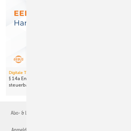
Digitale Tools
§ 14a EnWG: Neues Tool prüft Er­reich­bar­keit
steuer­barer
Anlagen
Abo- & Leserservice
AGB
Alle Inhalte chronologisch
Anmelden
Anmeldung & Registrierung
Datenschutz