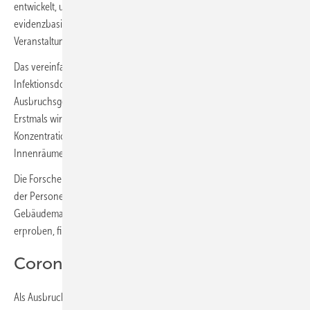
entwickelt, um in der Coronavirus-Pandemie praktische und
evidenzbasierte Empfehlungen für das Gebäude- und
Veranstaltungsmanagement und Fachplaner geben zu können.
Das vereinfachte Risikomodell basiert auf einem bereits validierten
Infektionsdosismodell, der Auswertung von 25 dokumentierten
Ausbruchsgeschehen und neuen mathematischen Berechnungen.
Erstmals wird darin die Bedeutung der Kohlenstoffdioxid(CO
)-
2
Konzentration als Indikator für die Infektionssicherheit in
Innenräumen auch mathematisch aufgezeigt.
Die Forschenden schlagen vor, diesen Wert mit der Aufenthaltsdauer
der Personen zur „CO
-Dosis“ zu erweitern. Um das
2
Gebäudemanagement mit diesem verbesserten Indikator zu
erproben, findet derzeit ein Feldtest in Hörsälen der TU Berlin statt.
Corona-Ausbrüche aus aller Welt
Als Ausbruch gelten alle Infektionsgeschehen, bei denen eine Person