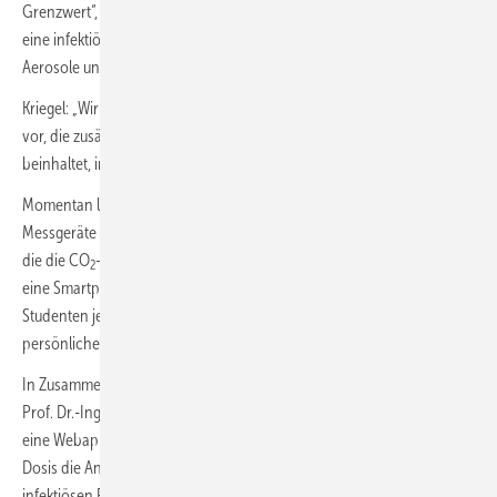
Grenzwert“, ab dem keine Infektionen mehr stattfinden würden. Denn
eine infektiöse Person im Raum emittiert permanent virenbelastete
Aerosole und die exponierten Personen atmen diese andauernd ein.
Kriegel: „Wir schlagen deshalb eine CO
-Dosis für die Risikobewertung
2
vor, die zusätzlich zur CO
-Konzentration auch die Zeitspanne
2
beinhaltet, in der man dieser Konzentration ausgesetzt ist.“
Momentan laufen hierzu Versuche in Hörsälen der TU Berlin. CO
-
2
Messgeräte senden dabei ihre Daten an eine Software in der Cloud,
die die CO
-Dosis berechnet. Darauf aufbauend könnte zum Beispiel
2
eine Smartphone-App auf diese Daten zugreifen und für die
Studenten je nach Aufenthaltsdauer und CO
-Konzentration ein
2
persönliches Risikoprofil erstellen.
In Zusammenarbeit mit dem Fachgebiet Mobile Cloud Computing von
Prof. Dr.-Ing. David Bermbach der TU Berlin ist aus der Studie bereits
eine Webapplikation hervorgegangen, mit der man anhand der CO
-
2
Dosis die Anzahl der Personen berechnen kann, die sich bei einer
infektiösen Person mit hoher Wahrscheinlichkeit anstecken werden