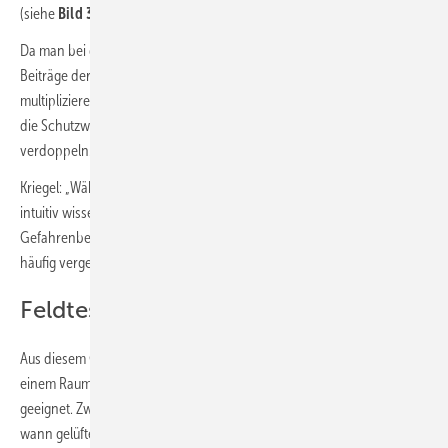
(siehe
Bild 3
).
Da man bei der Berechnung der gesamten Risikoreduktion die
Beiträge der einzelnen Schutzkomponenten miteinander
multiplizieren muss, kann zum Beispiel eine halbierte Aufenthaltszeit
die Schutzwirkung durch Lüften und Maske tragen noch einmal
verdoppeln.
Kriegel: „Während wir bei Chemieunfällen oder radioaktiver Strahlung
intuitiv wissen, dass man sich nicht zu lange in einem
Gefahrenbereich aufhalten darf, wird dies bei Infektionsgefahren
häufig vergessen.“
Feldtest in Hörsälen der TU Berlin
Aus diesem Grund ist auch die gemessene CO
-Konzentration in
2
einem Raum allein nur bedingt für die Beurteilung des Infektionsrisikos
geeignet. Zwar ist der Gehalt an Kohlendioxid ein gutes Maß dafür,
wann gelüftet werden sollte – es gibt jedoch keinen „sicheren CO
-
2