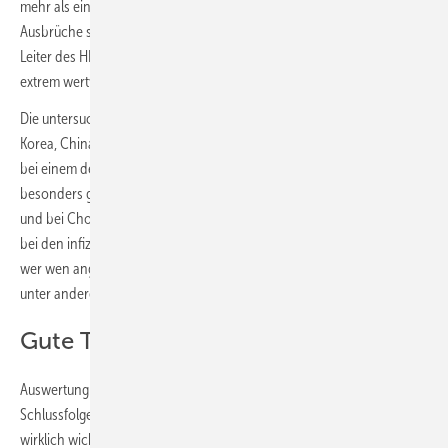
mehr als einen weiteren Menschen ansteckt. „Gut dokumentierte
Ausbrüche sind für uns wie Gold“, sagt Prof. Dr.-Ing. Martin Kriegel,
Leiter des HRI und Erstautor der Studie. „Sie sind rar und gleichzeitig
extrem wertvoll.“
Die untersuchten Fälle stammen deshalb aus aller Welt, etwa aus
Korea, China, Hawaii, Israel oder Frankreich. Aber auch ein Ausbruch
bei einem deutschen Fleischkonzern ist dabei sowie mehrere
besonders gut dokumentierte Ausbrüche in einer Hamburger Schule
und bei Chorproben in Berlin. Über die Bestimmung der Virus-DNA
bei den infizierten Personen konnte hier genau festgestellt werden,
wer wen angesteckt hatte. Co-Autoren von Kriegels Studie sind darum
unter anderen eine Virologin, eine Hygienikerin und ein Epidemiologe.
Gute Tatortarbeit ist wichtig
Auswertung und Vergleich der 25 Ausbrüche ermöglichten allgemeine
Schlussfolgerungen. Und lieferten Hinweise darauf, welche Daten
wirklich wichtig für die Dokumentation eines Ausbruchs sind, um