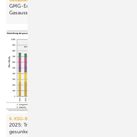
GMG-Eckpunkte und Aufklärung besiegeln den
Gasausstieg
6. KSG-Bilanz
2025: Treibhausgasemissionen sind nur um 0,1 %
gesunken