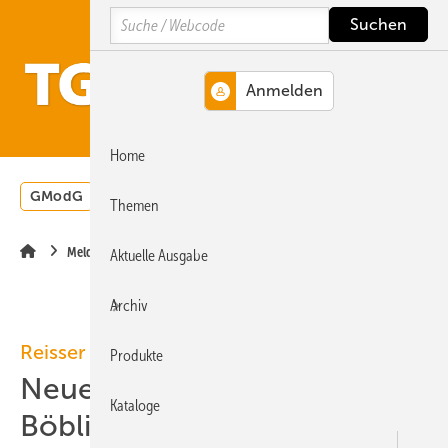
Springe
Springe
Springe
Search
auf
auf
auf
Hauptinhalt
Hauptmenü
SiteSearch
MENÜ
Home
GModG
Wärmepumpe
Heizungsförderung
Energ
Themen
Meldungen
Aktuelle Ausgabe
Archiv
Reisser
Produkte
Neues Logistikzentrum in
Kataloge
Böblingen fertiggestellt