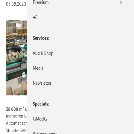
Premium
05.08.2020
|
Druckvorschau
+E
Services
Abo & Shop
Media
Newsletter
Reisser /
www.peter-oppenlaender.de
Specials
2
38 000 m
umfasst das neue Reisser-Logistikzentrum, das aus
mehreren Lagerbereichen besteht.
GModG
Automatisches Kleinteilelager. Ein- und Auslagerung über One-Level-
Shuttle. SAP-Dialog. Multifunktionale Arbeitsplätze. Das sind nur einige
Wärmepumpe