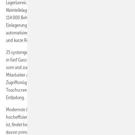
Lagerbereichen besteht. Herzstück ist das automatische
Kleinteilelager: Zwei Drittel der Gesamtartikel lagern hier an den
114 000 Behälterplätzen, vom Dichtungsring bis zur Armatur. Ob
Einlagerung oder Kommissionierung: Die weitestgehend
automatisierten Abläufe sorgen für eine sichere Auftragsabwicklung
und kurze Reaktionszeiten.
25 systemgesteuerte Shuttles bewegen sich über die Förderstrecken
in fünf Gassen auf jeweils 38 Ebenen, bringen und holen die Waren
vom und zum Lagerplatz. Ob Warenein- oder -ausgang: Die
Mitarbeiter an den 16 multifunktionalen Arbeitsplätzen haben digitale
Zugriffsmöglichkeiten und kommunizieren mit der Anlage per
Touchscreen. Das Zentrum hat 57 Lkw-Rampen zur Be- und
Entladung.
Modernste Lagertechnik und SAP-gestützte IT-Infrastruktur sorgen für
hocheffiziente Abläufe. So auch im Langgutlager: Was länger als 1,5 m
ist, findet hier seinen richtigen Platz – momentan rund 600 Artikel,
davon primär Rohre. In Kassetten wird die Ware aufbewahrt, jede