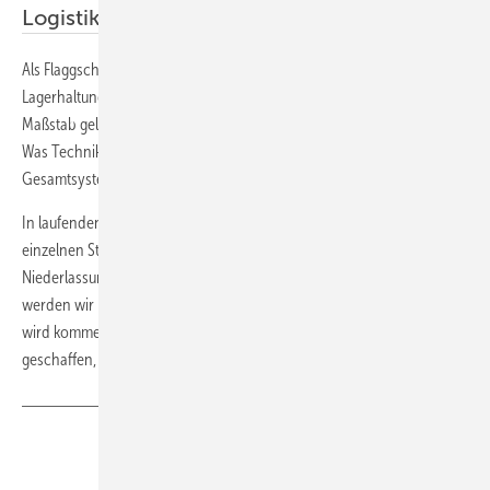
möglich.
Logistik“
Als Flaggschiff sowohl was Prozesse als auch Abbildung der
Lagerhaltung betrifft, hat die Reisser-Zentrale nun einen hohen
Maßstab gelegt. „Wir sind in die Oberklasse der Logistik aufgestiegen.
Was Technik und Prozesse angeht, sind wir ganz weit vorne. So ein
Gesamtsystem gibt es nur wenige Male in Deutschland.“
In laufenden Projekten geht es nun um die Vernetzungen der
einzelnen Standorte und die Optimierung der Logistik in sämtlichen 52
Niederlassungen. Buck: „Wir sind auf einem super Level – und das
werden wir noch steigern. Der nächste qualitative Sprung nach oben
wird kommen. Wir haben die Rahmenbedingungen in der Logistik
geschaffen, um weiter zu wachsen.“ ■
Teilen
Link kopieren