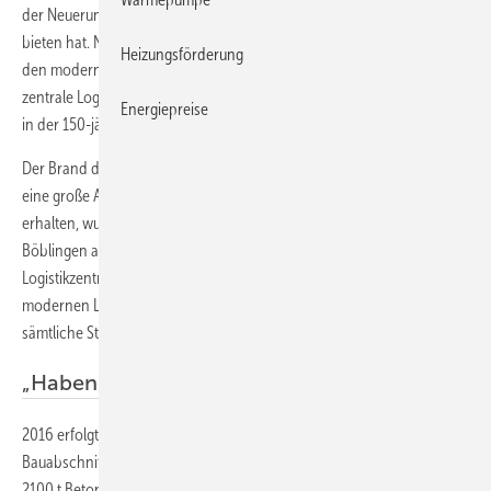
der Neuerungen, die das neue Logistikzentrum der
Reisser AG
zu
bieten hat. Nach Fertigstellung des zweiten Bauabschnitts zählt es zu
Heizungsförderung
den modernsten und größten der Branche. Die Investitionen für die
zentrale Logistik am Stammsitz in Böblingen sind die bislang größten
Energiepreise
in der 150-jährigen Geschichte des SHK-Unternehmens.
Der Brand des Zentrallagers im Jahr 2014 hatte das Unternehmen vor
eine große Aufgabe gestellt: Um die Lieferprozesse aufrecht zu
erhalten, wurden externe Lagerhallen angemietet und am Standort
Böblingen alle Ressourcen ausgenutzt. Bei der Planung des neuen
Logistikzentrallagers wurde nach bestmöglichen, effizienten und
modernen Lösungen gesucht, um höchste Qualitätsansprüche und
sämtliche Standards des digitalen Zeitalters zu erfüllen.
„Haben einen Quantensprung gemacht“
2016 erfolgte der Spatenstich, im Sommer 2018 war der erste
Bauabschnitt abgeschlossen. Dabei wurden 1200 Fertigteile und
2100 t Betonstahl verarbeitet. Inzwischen ist auch der zweite