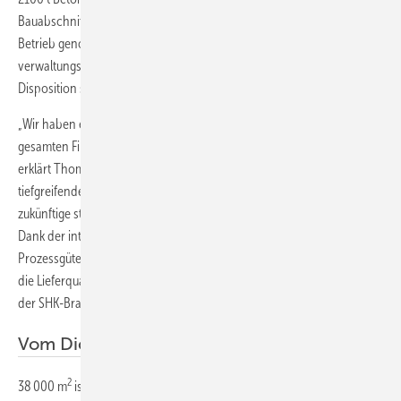
Bauabschnitt fertiggestellt und sämtliche Logistikflächen sind in
Betrieb genommen. Daneben wurden im fünfstöckigen
verwaltungstechnischen Gebäudeteil das Versandbüro, die
Disposition sowie Sanitär- und Schulungsräume eingerichtet.
„Wir haben einen Quantensprung gemacht. So viel Geld wurde in der
gesamten Firmengeschichte noch nicht in die Hand genommen“,
erklärt Thomas J. Buck, Bereichsleiter Logistik, Fuhrpark und IT. Die
tiefgreifende Modernisierung hat enorme Auswirkungen für die
zukünftige strategische Ausrichtung des Großhandelsunternehmens.
Dank der integrierten digitalen Vernetzung verbessern sich die
Prozessgüte der hochmodernen und kundenorientierten Logistik und
die Lieferqualität weiter. „Wir sind bestens gerüstet für die Zukunft in
der SHK-Branche.“
Vom Dichtungsring bis zum 6-m-Rohr
2
38 000 m
ist der Gebäudekomplex groß, der aus mehreren