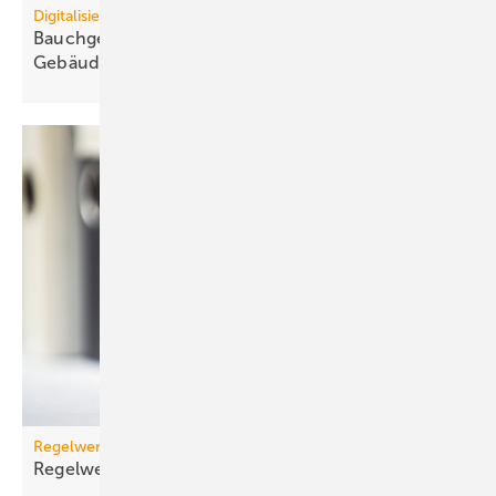
Digitalisierung
Bauchgefühl statt Daten blockiert
Ge­bäu­de­ver­wal­tung
Regelwerk
Regelwerk-Update für November
2025