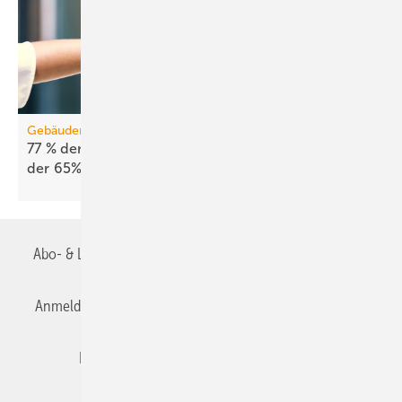
Gebäudemodernisierungsgesetz
77 % der Energieberatenden leh­nen Ab­schaf­fung
der 65%-Regel
ab
Abo- & Leserservice
AGB
Alle Inhalte chronologisch
Anmelden
Anmeldung & Registrierung
Datenschutz
Editor's choice
E-Paper
Fachbeiträge