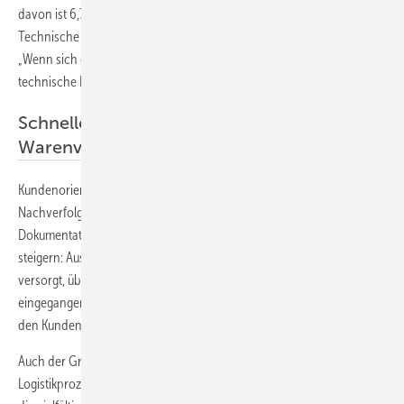
davon ist 6,7 m lang und kann mit bis zu 3 t belastet werden.
Technische Unterstützung ist auch in diesem Wabenlager nicht weit:
„Wenn sich das zentrale Warenbediengerät in Bewegung setzt, ist
technische Präzision im Einsatz“, freut sich Buck.
Schnelle Lieferung und erhöhte
Warenverfügbarkeit
Kundenorientiertes Bestellverfahren. Optimale Steuerung und
Nachverfolgung der Warenströme. Lückenlose Materialfluss-
Dokumentation. Reisser ist es gelungen, seinen Lieferservice weiter zu
steigern: Aus dem Zentrallager heraus werden alle Niederlassungen
versorgt, über den Nachtsprung ist es machbar, dass bis 18:00 Uhr
eingegangene Bestellungen schon am nächsten Tag um 5:30 Uhr an
den Kunden ausgeliefert werden.
Auch der Grad der Warenverfügbarkeit wurde im Rahmen der
Logistikprozesse erhöht. Versorgungsartikel liegen nun auf Lager und