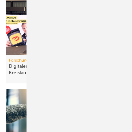
Forschungsprojekt
Digitaler Pro­dukt­pass für mehr
Kreis­lauf­wirt­schaft