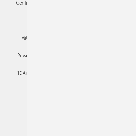
Gentner Verlag
Impressum
Karriere bei Gentner
Team
Mediaservice
Mitgliedschaften und Engagement
Newsletter
Privacy Manager
RSS-Feed
TGA+E abonnieren
TGA+E-WissensCheck
Veranstaltungen / Webinare
© 2026 TGA+E Fachplaner