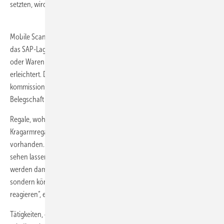
setzten, wird heute gänzlich papierlos und nur noch digital gearbeitet.
Mobile Scanner sind im Einsatz, die wie alle technischen Hilfsmittel an
das SAP-Lagerverwaltungssystem angegliedert sind. „Ob Palletten-
oder Warenbewegungen: Das eigentliche Arbeiten wurde extrem
erleichtert. Der Mitarbeiter fährt mit der Einheit in die Höhe und
kommissioniert direkt ab“, soBuck. Die Rückmeldungen der
Belegschaft sind entsprechend positiv.
Regale, wohin das Auge sieht: Manuelle Palettenregale, Hochregale,
Kragarmregale – für jedes Produkt ist der optimale Logistikplatz
vorhanden. Die Regalrahmenhöhe kann sich mit ihren 14 Metern
sehen lassen. „Wir bilden hocheffiziente Logistikprozesse ab und
werden damit nicht nur den Anforderungen des Marktes gerecht,
sondern können auch flexibel auf die Bedürfnisse unserer Kunden
reagieren“, erläutert Buck.
Tätigkeiten, die teils outgesourct waren, werden jetzt wieder im Haus