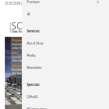
Premium
21.05.2026
|
Druckvorschau
+E
Services
Abo & Shop
Media
Newsletter
Specials
GModG
Wärmepumpe