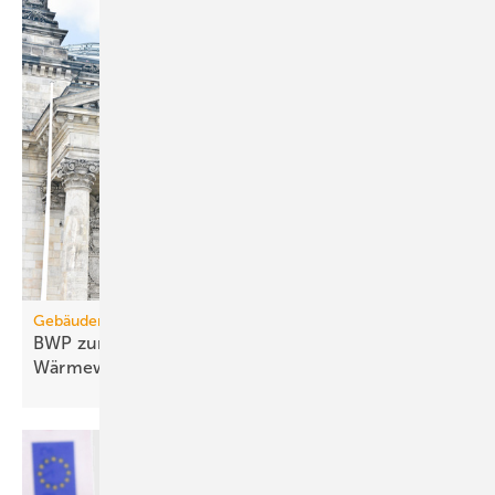
Gebäudemodernisierungsgesetz
BWP zum GModG-Ent­wurf: Rück­schritt für die
Wär­me­wen­de