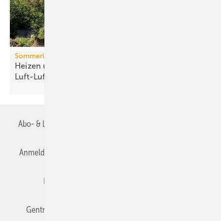
Sommerlicher Wärmeschutz
Heizen und kühlen mit
Luft-Luft-Wärmepumpen
Abo- & Leserservice
AGB
Alle Inhalte chronologisch
Anmelden
Anmeldung & Registrierung
Datenschutz
Editor's choice
E-Paper
Fachbeiträge
Gentner Verlag
Impressum
Karriere bei Gentner