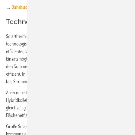
→
Jahrbuch Solare Wärme 2026
Technologie und Anwendung
Solarthermieanlagen haben sich in den vergangenen Jahren
technologisch deutlich weiterentwickelt. Moderne Systeme arbeiten
effizienter, lassen sich flexibler integrieren und eröffnen neue
Einsatzmöglichkeiten. Sie entlasten Wärmepumpen insbesondere in
den Sommermonaten und übernehmen die Warmwasserbereitung
effizient. In hybriden Energiesystemen trägt die Solarthermie dazu
bei, Stromnetze zu stabilisieren und Lastspitzen zu reduzieren.
Auch neue Technologien wie photovoltaisch-thermische
Hybridkollektoren gewinnen an Bedeutung. Diese erzeugen
gleichzeitig Strom und Wärme und erhöhen damit die
Flächeneffizienz.
Große Solarthermie-Freilandanlagen speisen erneuerbare Wärme in
kommunale und ländliche Wärmenetze ein. In der Industrie können