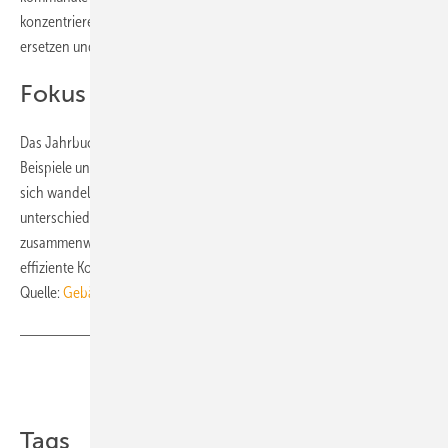
konzentrierende solarthermische Systeme fossile Energieträger
ersetzen und Prozesswärme klimafreundlich bereitstellen.
Fokus auf Systemintegration
Das Jahrbuch beleuchtet diese Entwicklungen anhand konkreter
Beispiele und ordnet sie fachlich ein. Es bietet Orientierung in einem
sich wandelnden Energiemarkt. Im Mittelpunkt steht die Frage, wie
unterschiedliche erneuerbare Technologien sinnvoll
zusammenwirken können. Eine nachhaltige Energiewelt erfordert die
effiziente Kombination der Technologien. ■
Quelle:
Gebäude Energieberater
/ fl
Teilen
Link kopieren
Tags