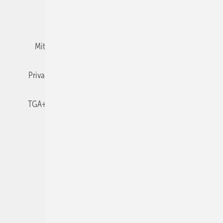
Team
Mediaservice
Mitgliedschaften und Engagement
Newsletter
Privacy Manager
RSS-Feed
TGA+E abonnieren
TGA+E-WissensCheck
Veranstaltungen / Webinare
© 2026 TGA+E Fachplaner