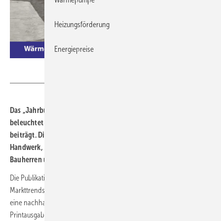
Heizungsförderung
Energiepreise
Gentner Verlag
Das „Jahrbuch Solare Wärme
2026“ ist neu erschienen und
beleuchtet auf 116
Seiten, wie Solarthermie zur Wärmewende
beiträgt. Die Publikation richtet sich an Fachleute aus Planung,
Handwerk, Energieversorgung, Industrie und Politik sowie an
Bauherren und Betreiber.
Die Publikation stellt aktuelle Technologien, Anwendungen und
Markttrends vor und unterstreicht die Bedeutung der Solarthermie für
eine nachhaltige Wärmeversorgung. Das Jahrbuch ist als
Printausgabe oder PDF erhältlich.