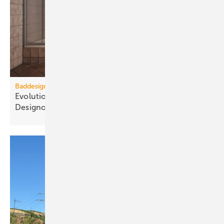
Baddesign
Evolution des Ba­de­zim­mers: Vom Zweck­raum zum
De­sign­ob­jekt