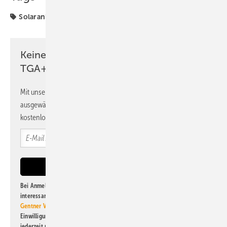
Solaranlage
Solarthermie
Wärmewende
Keine Zeit? Kein Problem mit dem
TGA+E Newsletter!
Mit unserem Newsletter erhalten Sie regelmäßig von uns
ausgewählte Informationen und Neuigkeiten, gebündelt und
kostenlos direkt ins Postfach.
Bei Anmeldung zu diesem Newsletter bin ich damit einverstanden, über
interessante Verlags- und Online-Angebote
der Marken der Alfons W.
Gentner Verlag GmbH & Co. KG
informiert zu werden. Diese
Einwilligung kann ich jederzeit widerrufen und eine Abmeldung ist
jederzeit möglich. Informationen zum Umgang mit Daten finden Sie