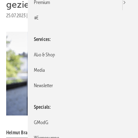
gezielter Affront“
Premium
25.07.2023
|
Druckvorschau
+E
Services
Abo & Shop
Media
Newsletter
Specials
www.christoph-papsch.de
GModG
Helmut Bramann
Wärmepumpe