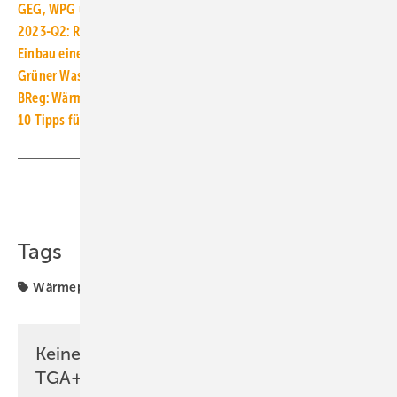
GEG, WPG und MEPS zum 1. Januar 2025 zusammenführen
2023-Q2: Run auf fossile Heizsysteme geht wieder zurück
Einbau einer Öl- oder Gas-Heizung ab 2024 nur mit Warnung
Grüner Wasserstoff für Gas-Heizungen: teuer und ineffizient
BReg: Wärmepumpe ist zentrale Technologie der Wärmewende
10 Tipps für die Kommunale Wärmeplanung kleiner Kommunen
Teilen
Link kopieren
Tags
Wärmeplanungsgesetz
ZVSHK
Keine Zeit? Kein Problem mit dem
TGA+E Newsletter!