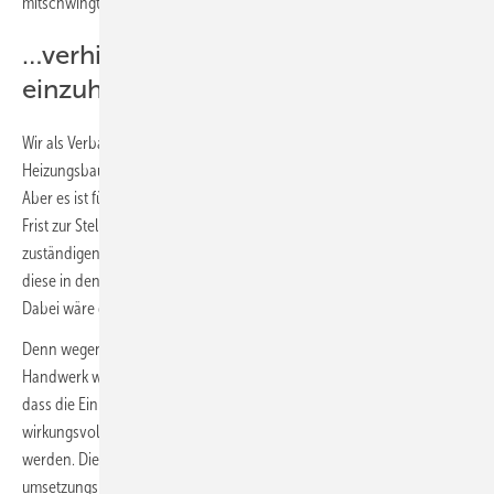
mitschwingt: ‚Erklärt, was Ihr wollt. Interessiert uns eh nicht.‘
…verhindert, Expertise vor Ort
einzuholen‘
Wir als Verband und Interessenvertretung des
Heizungsbauerhandwerks scheuen wahrlich keine Wochenendarbeit.
Aber es ist für uns schlichtweg unmöglich, innerhalb dieser kurzen
Frist zur Stellungnahme die Expertise unserer auf kommunaler Ebene
zuständigen und maßgeblich betroffenen Innungen einzuholen und
diese in den Kommentierungsprozess zur Gesetzgebung einzubinden.
Dabei wäre das so wichtig, um die Betroffenen ‚mitzunehmen‘.
Denn wegen der erwarteten Auswirkungen auf das lokal ansässige
Handwerk wie auch dessen Expertise muss sichergestellt werden,
dass die Einrichtungen des Handwerks auf kommunaler Ebene
wirkungsvoll in die Prozesse zur Wärmeplanung eingebunden
werden. Dies gilt in besonderer Weise für unsere
umsetzungsrelevanten Klimahandwerke.