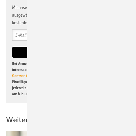
Mit unserem Newsletter erhalten Sie regelmäßig von uns
ausgewählte Informationen und Neuigkeiten, gebündelt und
kostenlos direkt ins Postfach.
Bei Anmeldung zu diesem Newsletter bin ich damit einverstanden, über
interessante Verlags- und Online-Angebote
der Marken der Alfons W.
Gentner Verlag GmbH & Co. KG
informiert zu werden. Diese
Einwilligung kann ich jederzeit widerrufen und eine Abmeldung ist
jederzeit möglich. Informationen zum Umgang mit Daten finden Sie
auch in unserer
Datenschutzerklärung
.
Weitere Inhalte