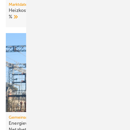
Marktdaten
Heizkosten 2025: Fernwärme verteuert sich um 27
%
Gemein­schaft­li­che Gebäu­de­ver­sor­gung
Energiewende im MFH: Verbes­se­rungs­bedarf bei
Netz­betrei­bern