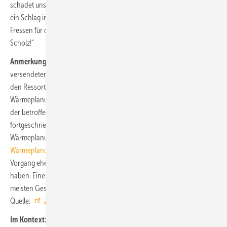
schadet unserer korporativen Verfassung, und ist letztendlich erneut
ein Schlag ins Gesicht der betroffenen Menschen und gefundenes
Fressen für die radikalen politischen ‚Alternativen‘. Nichts gelernt Herr
Scholz!“
Anmerkung der TGA+E-Redaktion:
Bei dem am 21. Juli 2023
versendeten Dokument handelt es sich noch nicht um einen unter
den Ressorts abgestimmten Gesetzentwurf für das
Wärmeplanungsgesetz, sondern um einen nach der ersten Anhörung
der betroffenen Kreise und der Weiterentwicklung der GEG-Novelle
fortgeschriebenen zweiten Referentenentwurf für das
Wärmeplanungsgesetz, siehe:
WPG: So soll die Kommunale
Wärmeplanung ablaufen
. Abgesehen von der kurzen Frist spricht der
Vorgang eher dafür, dass die federführenden Ministerien dazugelernt
haben. Eine zweite Gelegenheit zur Stellungnahme erfolgt für die
meisten Gesetzentwürfe nicht. ■
Quelle:
ZVSHK
, BMWSB / jv
Im Kontext: