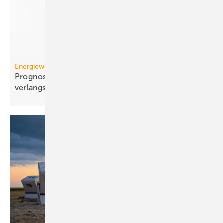
Energiewende
Prognose: Dekarbonisierung hat sich 2025 stark
verlangsamt