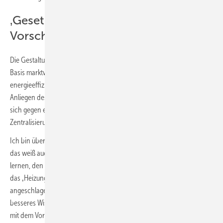
‚Gesetzesvorbereitung mit dem
Vorschlaghammer‘
Die Gestaltung eines freien, technologieoffenen Wärmemarktes auf
Basis marktwirtschaftlicher Strukturen, der international anerkannte,
energieeffiziente und klimafreundliche Lösungen bietet, ist zentrales
Anliegen des SHK-Handwerks wie auch des Verbraucherschutzes, der
sich gegen eine schleichende, monopolistisch geprägte
Zentralisierung und Entmündigung der Bürger wendet.
Ich bin überzeugt, das wissen die handelnden Politiker in Berlin; und
das weiß auch der Bundeskanzler. Aber anstatt aus dem Schaden zu
lernen, den die Ampelkoalition durch das wochenlange Gezerre um
das ‚Heizungsgesetz‘ genommen hat, lässt Olaf Scholz seinen
angeschlagenen Ministern Habeck und Geywitz – offenbar wider
besseres Wissens – erneut freie Hand für eine Gesetzesvorbereitung
mit dem Vorschlaghammer. Das Ganze bekommt damit System,