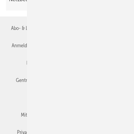
Abo- & Leserservice
AGB
Alle Inhalte chronologisch
Anmelden
Anmeldung & Registrierung
Datenschutz
Editor's choice
E-Paper
Fachbeiträge
Gentner Verlag
Impressum
Karriere bei Gentner
Team
Mediaservice
Mitgliedschaften und Engagement
Newsletter
Privacy Manager
RSS-Feed
TGA+E abonnieren