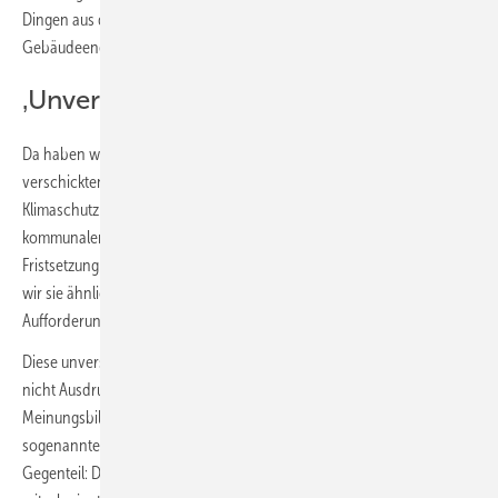
Dingen aus der von seiner Regierung verpfuschten Novellierung des
Gebäudeenergiegesetzes (GEG) gelernt hat.
‚Unverschämt knappe Fristsetzung…
Da haben wir uns schwer getäuscht. Freitagabend [21. Juli 2023]
verschickten BMWSB und BMWK – das Bauministerium und
Klimaschutzministerium einen überarbeiteten Gesetzesentwurf zur
kommunalen Wärmeplanung an Länder und Verbände mit der
Fristsetzung zur Stellungnahme drei Arbeitstage später. Eine Farce, wie
wir sie ähnlich erlebt haben über die Osterfeiertage bei der
Aufforderung zur Stellungnahme zum ‚Heizungsgesetz‘.
Diese unverschämt knappen Fristsetzungen durch die Regierung sind
nicht Ausdruck eines demokratisch legitimierten
Meinungsbildungsprozesses oder Meinungsaustausches mit den
sogenannten von den Gesetzesentwürfen ‚betroffenen Kreisen‘. Im
Gegenteil: Das ist ein gezielter Affront, bei dem unterschwellig