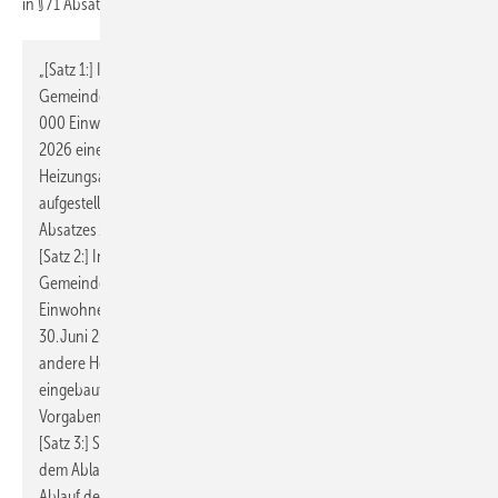
in § 71 Absatz 8 konkret vor:
„[Satz 1:] In einem bestehenden Gebäude, das in einem
Gemeindegebiet liegt, in dem am 1. Januar 2024 mehr als 100
000 Einwohner gemeldet sind, kann bis zum Ablauf des 30. Juni
2026 eine Heizungsanlage ausgetauscht und eine andere
Heizungsanlage zum Zweck der Inbetriebnahme eingebaut oder
aufgestellt und betrieben werden, die nicht die Vorgaben des
Absatzes 1 erfüllt.
[Satz 2:] In einem bestehenden Gebäude, das in einem
Gemeindegebiet liegt, in dem am 1. Januar 2024 100 000
Einwohner oder weniger gemeldet sind, kann bis zum Ablauf des
30. Juni 2028 eine Heizungsanlage ausgetauscht und eine
andere Heizungsanlage zum Zweck der Inbetriebnahme
eingebaut oder aufgestellt und betrieben werden, die nicht die
Vorgaben des Absatzes 1 erfüllt.
[Satz 3:] Sofern das Gebäude in einem Gebiet liegt, für das vor
dem Ablauf des 30. Juni 2026 im Fall des Satzes 1 oder vor dem
Ablauf des 30. Juni 2028 im Fall des Satzes 2 durch die nach