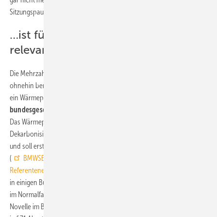
Sitzungspause Anfang September beschlossen wird:
…ist für den Klimaschutz nicht mehr
relevant
Die Mehrzahl der Neubauten erfüllte die Heizungsanforderungen
ohnehin bereits und im Bestand sollen sie erst greifen, wenn vor Ort
ein Wärmeplan vorliegt, der
auf der Grundlage einer
bundesgesetzlichen Regelung zur Wärmeplanung erstellt wurde
.
Das Wärmeplanungsgesetz („Gesetz für die Wärmeplanung und zur
Dekarbonisierung der Wärmenetze“ existiert jedoch noch gar nicht
und soll erst bis Ende 2023 vom Bundestag beschlossen werden
(
BMWSB-Info Wärmeplanungsgesetz, Stand und
Referentenentwurf
). Wärmepläne, die aufgrund von Landesgesetzten
in einigen Bundesländern zurzeit schon erstellt werden, werden also
im Normalfall Anfang 2024 noch nicht die Heizungsregeln der GEG-
Novelle im Bestand in Kraft setzen. Die Formulierungshilfe sieht dazu