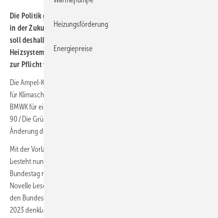
Die Politik geht davon aus, dass eine brennstoffbasierte Heizung
Heizungsförderung
in der Zukunft hohe Kosten verursacht. Über die GEG-Novelle
soll deshalb ab 2024 vor dem Einbau entsprechender
Energiepreise
Heizsysteme eine fachkundige Beratung der Gebäudeeigentümer
zur Pflicht werden.
Die Ampel-Koalition hat am 30. Juni 2023 dem Bundestagsausschuss
für Klimaschutz und Energie eine 111-Seitige „Formulierungshilfe des
BMWK für einen Änderungsantrag der Fraktionen von SPD, Bündnis
90 / Die Grünen und FDP zu dem Entwurf eines Gesetzes zur
Änderung des Gebäudeenergiegesetzes […]“ zugeleitet.
Mit der Vorlage des Änderungsentwurfs zum Änderungsentwurf
besteht nun zumindest prinzipiell die Möglichkeit, dass der der
Bundestag noch vor parlamentarischen Sommerpause die GEG-
Novelle beschließt, theoretisch ist auch noch eine Absegnung durch
den Bundesrat in der letzten Sitzung vor der Sommerpause am 7. Juli
2023 denkbar.