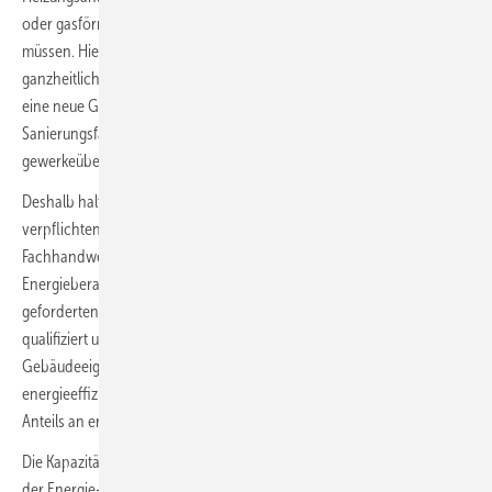
oder gasförmigen Brennstoff betrieben wird, sich beraten lassen
müssen. Hier können die Energieberatenden durch ihren
ganzheitlichen Blick auf Risiken und Kostenfallen hinweisen, die z. B.
eine neue Gas-Heizung nach sich zieht. Wie auch beim individuellen
Sanierungsfahrplan ist hier ein unabhängiger und
gewerkeübergreifender Blickwinkel für Kunden sehr hilfreich.
Deshalb halte ich es für nicht zielführend, dass bei der neuen
verpflichtenden GEG-Beratung meist ohnehin gut ausgelastete
Fachhandwerker noch zusätzliche Beratungen durchführen sollen.
Energieberatende können diese durch ihre Expertise, z. B. mit den
geforderten Wirtschaftlichkeitsberechnungen, tatkräftig und
qualifiziert unterstützen. Das Beratungsziel ist immer, ein auf die
Gebäudeeigentümer individuell zugeschnittenes Konzept aus
energieeffizienten Maßnahmen, unter Einsatz eines möglichst hohen
Anteils an erneuerbaren Energien, zu entwickeln und umzusetzen.
Die Kapazitäten dafür sind am Markt verfügbar: Allein die ca. 14 000 in
der Energie-Effizienz-Experten-Liste des Bundes eingetragenen