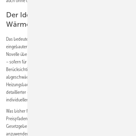
auch ohne das GEG sofort erfüllt.
Der Idealfall: ein individueller
Wärmeplan
Das bedeutet auch, dass fast alle Regelungen bezüglich neu
eingebauter Heizungen in allen bisher bekannten Stadien der GEG-
Novelle überflüssig sind oder signifikant vereinfacht werden können
– sofern für jedes Gebäude ein individueller Wärmeplan unter
Berücksichtigung des kommunalen Wärmeplans erstellt wird. In
abgeschwächter Form macht das bisher jeder ehrbare
Heizungsbauer, TGA-Planer oder Energieberater und etwas
detaillierter ein Energie-Effizienz-Experte beim Erstellen eines
individuellen Sanierungsfahrplans (iSFP).
Was bisher fehlt, ist ein standardisierter Blick in die Zukunft mit
Preispfaden oder -korridoren für die Energieträger. Dafür sollte der
Gesetzgeber, analog zur Kommunalen Wärmeplanung,
anzuwendende Werte mit einer Bandbreite vorgeben. Wer sich auf