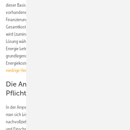
dieser Basis unter Berücksichtigung der Gebäudehülle und der
vorhandenen Anlagentechnik sowie der Förder- und
Finanzierungsmöglichkeiten beraten und die voraussichtlichen
Gesamtkosten der zur Verfügung stehenden Optionen aufzeigen lässt,
wird (zumindest ohne Kosten-Nutzer-Dilemma) ganz ohne Zwang eine
Lösung wählen, die mit mindestens oder mehr als 65 % erneuerbarer
Energie betrieben wird. Das Ergebnis wird sich auch nicht
grundlegend ändern, wenn man eine eigene Varianz bei den
Energiekosten zugrunde legt (vgl.:
Nur mit Wärmepumpen sind
niedrige Heizkosten realisierbar
).
Die Ampellösung: Vorgaben und
Pflichtberatung
In der Ampel sind diese Verhältnisse auch bekannt, trotzdem konnte
man sich bisher nicht dazu durchringen, sie
entweder
den Bürgern
nachvollziehbar zu präsentieren und daraus die notwendigen Regeln
und Einschränkungen abzuleiten, damit Fehlinvestitionen und