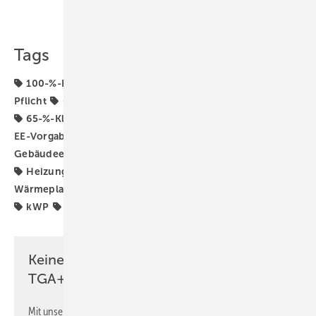
Teilen
Link kopieren
Tags
100-%-H2-ready
65-%-EE-Gas-Heizung
65-%-EE-
Pflicht
65-%-EE-Öl-Heizung
65-%-Erfüllungsoption
65-%-Klausel für erneuerbare Energien
65-Prozent-
EE-Vorgabe
GEG-Novelle
GIH
Gas-Heizung
Gebäudeenergiegesetz
H2-ready
H2-ready-Heizung
Heizungswende
Kommunale Wärmeplanung
Wärmeplanung
Wärmeplanungsgesetz
Wärmewende
kWP
Öl-Heizung
Keine Zeit? Kein Problem mit dem
TGA+E Newsletter!
Mit unserem Newsletter erhalten Sie regelmäßig von uns