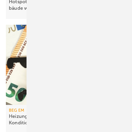
Hotspots: Wo Hitze zur Heraus­for­de­rung im Ge­
bäude
wird
BEG EM
Heizungs­förderung mit de­gres­siven
Kondi­tionen