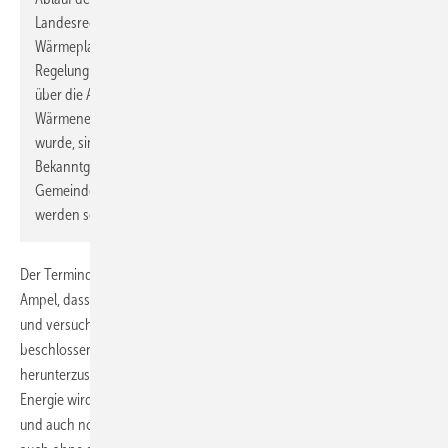
Landesrecht zuständige Stelle unter Berücksichtigung eines
Wärmeplans, der auf der Grundlage einer bundesgesetzlichen
Regelung zur Wärmeplanung erstellt wurde, eine Entscheidung
über die Ausweisung als Gebiet zum Neu- oder Ausbau eines
Wärmenetzes oder als Wasserstoffnetzausbaugebiet getroffen
wurde, sind die Anforderungen nach Absatz 1 einen Monat nach
Bekanntgabe dieser Entscheidung anzuwenden.
Gemeindegebiete, in denen keine Wärmeplanung vorliegt,
werden so behandelt, als läge eine Wärmeplanung vor.“
Der Termindruck entsteht vielmehr aus dem Misstrauen innerhalb der
Ampel, dass sich die FDP nach der Sommerpause erneut querstellen
und versuchen könnte, die ursprünglich von der Ampel gemeinsam
beschlossenen Anforderungen noch weiter zu verwässern und
herunterzuschrauben. Ein Heizungsbetrieb mit 65 % erneuerbare
Energie wird bei vielen der vorgesehenen Optionen nicht ab 2024
und auch noch nicht im Jahr 2034 oder aber als Systemeigenschaft