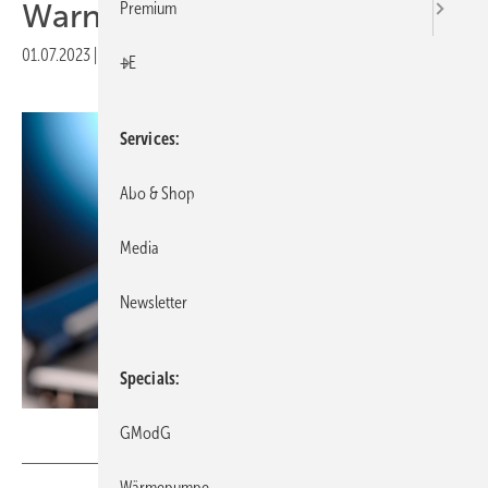
Warnung
Premium
01.07.2023
|
Druckvorschau
+E
Services
Abo & Shop
Media
Newsletter
Specials
Wolfilser – stock.adobe.com
GModG
Wärmepumpe