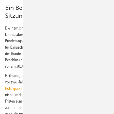
Ein Beschluss vor oder nach der
Sitzungspause…
Die inzwischen häufig als Heizungsgesetz betitelte GEG-Novelle
könnte aber auch noch vorher ausgebremst werden. Der CDU-
Bundestagsabgeordnete Thomas Heilmann, Mitglied des Ausschusses
für Klimaschutz und Energie, will durch eine einstweilige Anordnung
des Bundesverfassungsgerichts den in der 27. KW geplanten
Beschluss des Bundestags verhindern. Ein entsprechender Antrag
soll am 30. Juni 2023 gestellt worden sein.
Heilmann, seit März 2022 auch Vorsitzender der
KlimaUnion
, die
vor zwei Jahren „
das [damals] aktuell offensivste Klima-
Politikpapier
“ vorgelegt hatte, geht es dabei allerdings ausdrücklich
nicht um die Inhalte des Gesetzentwurfs, sondern um die sehr kurzen
Fristen zum Prüfen und Beraten der Inhalte. Letztendlich ist es
aufgrund der neuen Ausrichtung der GEG-Novelle in der Sache auch
gar nicht mehr wichtig, ob das Gesetz Anfang Juli oder erst nach der