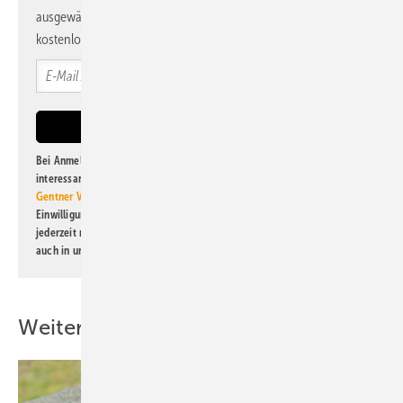
ausgewählte Informationen und Neuigkeiten, gebündelt und
kostenlos direkt ins Postfach.
Bei Anmeldung zu diesem Newsletter bin ich damit einverstanden, über
interessante Verlags- und Online-Angebote
der Marken der Alfons W.
Gentner Verlag GmbH & Co. KG
informiert zu werden. Diese
Einwilligung kann ich jederzeit widerrufen und eine Abmeldung ist
jederzeit möglich. Informationen zum Umgang mit Daten finden Sie
auch in unserer
Datenschutzerklärung
.
Weitere Inhalte