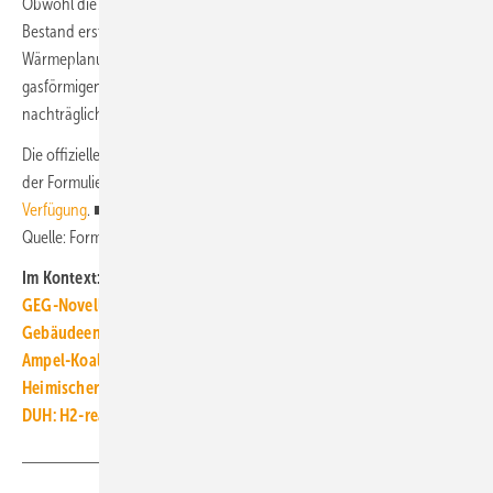
Obwohl die Anforderungen beim Einbau einer neuen Heizung im
Bestand erst einem Monat nach der Vorliegen der Kommunalen
Wärmeplanung greifen sollen, können sie bei mit einem flüssigen oder
gasförmigen Brennstoff beschickten Heizungsanlagen noch
nachträglich kostensteigernde Pflichten auslösen.
Die offiziellen Bundestagsdrucksachen des Regierungsentwurfs und
der Formulierungshilfe
stehen hier als PDF-Download zur
Verfügung
. ■
Quelle: Formulierungshilfe, GIH / jv
Im Kontext:
GEG-Novelle: Deneff warnt vor bedenklichen Streichungen
Gebäudeenergiegesetz: Die nächste Wette auf billiges Gas
Ampel-Koalition konkretisiert Leitplanken für GEG-Novelle
Heimischer grüner Wasserstoff konkurrenzfähiger als erwartet
DUH: H2-ready streichen und Förderkonzept für Wärmepumpen