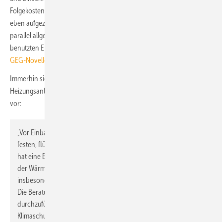
Folgekosten für die Gesellschaft vermieden werden,
oder
sich auf die
eben aufgezeigte umfassende Beratungspflicht zu konzentrieren und
parallel allgemeine Vorgaben zur Dekarbonisierung der bisher
benutzten Energieträger auf den Weg zu bringen (vgl.:
Wie man die
GEG-Novelle pragmatisch reformieren könnte
).
Immerhin sieht die Formulierungshilfe in § 71 „Anforderungen an eine
Heizungsanlage Anforderungen an eine Heizungsanlage“ als Absatz 11
vor:
„Vor Einbau und Aufstellung einer Heizungsanlage, die mit einem
festen, flüssigen oder gasförmigen Brennstoff betrieben wird,
hat eine Beratung zu erfolgen, die auf mögliche Auswirkungen
der Wärmeplanung und eine mögliche Unwirtschaftlichkeit,
insbesondere aufgrund ansteigender CO
-Bepreisung, hinweist.
2
Die Beratung ist von einer fachkundigen Person […]
durchzuführen. Das Bundesministerium für Wirtschaft und
Klimaschutz und das Bundesministerium für Wohnen,