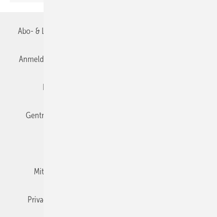
Abo- & Leserservice
AGB
Alle Inhalte chronologisch
Anmelden
Anmeldung & Registrierung
Datenschutz
Editor's choice
E-Paper
Fachbeiträge
Gentner Verlag
Impressum
Karriere bei Gentner
Team
Mediaservice
Mitgliedschaften und Engagement
Newsletter
Privacy Manager
RSS-Feed
TGA+E abonnieren