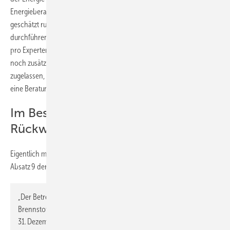
Energieberatenden könnten ohne Probleme die Beratungen für die
geschätzt rund 300 000 neuen Gas- und Holz-Heizungen jährlich
durchführen. Dies entspricht im Monat weniger als zwei Beratungen
pro Experten. Sind dann, wie im Gesetzesentwurf vorgesehen, auch
noch zusätzlich die Ausstellungsberechtigen für Energieausweise
zugelassen, beschränkt sich der zusätzliche Aufwand auf weniger als
eine Beratung pro Monat.“
Im Bestand sind kostenrelevante
Rückwirkungen möglich
Eigentlich muss der Warnhinweis noch erweitert werden, denn § 71
Absatz 9 der Formulierungshilfe sieht vor:
„Der Betreiber einer mit einem flüssigen oder gasförmigen
Brennstoff beschickten Heizungsanlage, die nach Ablauf des
31. Dezember 2023 und vor Ablauf des 30. Juni 2026 im Fall des