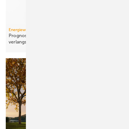
Energiewende
Prognose: Dekarbonisierung hat sich 2025 stark
verlangsamt