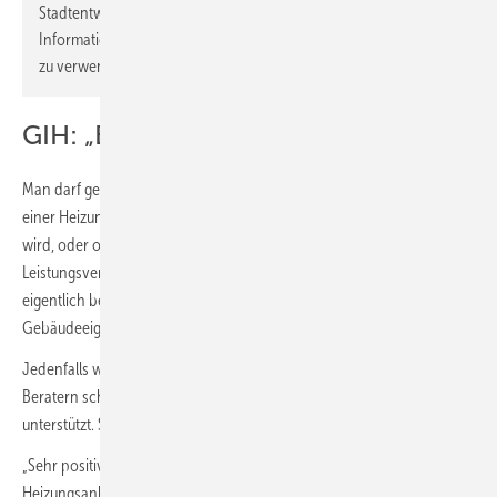
Stadtentwicklung und Bauwesen stellen bis zum 1. Januar 2024
Informationen zur Verfügung, die als Grundlage für die Beratung
zu verwenden sind.“
GIH: „Es gibt genügend Berater“
Man darf gespannt sein, ob der Zeitpunkt „Vor Einbau und Aufstellung
einer Heizungsanlage“ tatsächlich vom Gesetzgeber beschlossen
wird, oder ob er nicht explizit vor den Abschluss eines
Leistungsvertrags gestellt wird und ob er noch hinzufügt, wer
eigentlich beraten werden soll… (in der Begründung wird der
Gebäudeeigentümer benannt).
Jedenfalls wird die Pflichtberatung nicht an einem Mangel an
Beratern scheitern und vom Energieberatendenverband GIH
unterstützt. Stefan Bolln, Bundesvorsitzender des GIH:
„Sehr positiv ist, dass alle Hauseigentümer, die ab 2024 eine
Heizungsanlage einbauen möchten, die mit einem festen, flüssigen