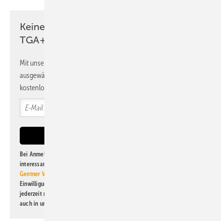
Keine Zeit? Kein Problem mit dem
TGA+E Newsletter!
Mit unserem Newsletter erhalten Sie regelmäßig von uns
ausgewählte Informationen und Neuigkeiten, gebündelt und
kostenlos direkt ins Postfach.
Bei Anmeldung zu diesem Newsletter bin ich damit einverstanden, über
interessante Verlags- und Online-Angebote
der Marken der Alfons W.
Gentner Verlag GmbH & Co. KG
informiert zu werden. Diese
Einwilligung kann ich jederzeit widerrufen und eine Abmeldung ist
jederzeit möglich. Informationen zum Umgang mit Daten finden Sie
auch in unserer
Datenschutzerklärung
.