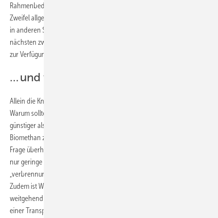
Rahmenbedingungen durchaus sinnvoll sein. Allerdings sind die
Zweifel allgemein groß, dass aufgrund der zu priorisierenden Nutzung
in anderen Sektoren im Niedertemperaturwärmemarkt in den
nächsten zwei Jahrzehnten Wasserstoff für eine breite Anwendung
zur Verfügung steht.
… und voraussichtlich lange teu(r)er
Allein die Knappheit wird also einen Einfluss auf den Preis haben.
Warum sollte ein Wasserstofflieferant seine Ware bei hoher Nachfrage
günstiger als das Vergleichsprodukt anbieten (dies trifft auch auf
Biomethan zu)? Allerdings dürfte es noch länger dauern, bis sich diese
Frage überhaupt stellt, auch wenn bei Wasserstoff keine (grün) oder
nur geringe (blau, sofern die Betrachtung über
„verbrennungsbezogen“ hinaus erweitert wird) CO
-Kosten anfallen.
2
Zudem ist Wasserstoff nur „sauber“, wenn in der gesamten Kette
weitgehend keine Treibhausgasemissionen freigesetzt werden. In
einer Transportkette mit Schiffen ist jedoch der erhebliche