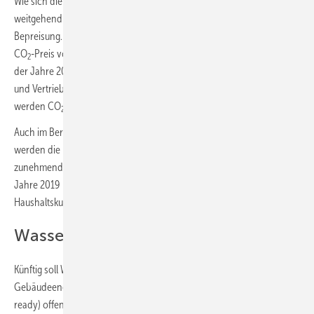
Wie sich die Beschaffungspreise in der Zukunft entwickeln, ist
weitgehend offen. Klar ist aber die preiserhöhende Wirkung der CO
-
2
Bepreisung. Inklusive 19 % MwSt. liegt der Preisaufschlag bei einem
CO
-Preis von 100 Euro/t bei 2,16 Ct/kWh
. Zum Vergleich: Im Mittel
2
Hs
der Jahre 2019 bis 2021 lag der Anteil am Erdgaspreis für Beschaffung
und Vertrieb für Haushaltskunden bei 3,63 Ct/kWh
inkl. MwSt. Zurzeit
Hs
werden CO
-Preise von mittelfristig über 200 Euro/t diskutiert.
2
Auch im Bereich „Netzentgelte, Messung und Messstellenbetrieb“
werden die Kosten steigen, da der Gasverbrauch sinkt und
zunehmend Kunden aus der Gasversorgung aussteigen. Im Mittel der
Jahre 2019 bis 2021 lag der Anteil am Erdgaspreis für
Haushaltskunden bei 1,99 Ct/kWh
inkl. MwSt.
Hs
Wasserstoff: Knapp …
Künftig soll Wasserstoff Erdgas ersetzen und über das
Gebäudeenergiegesetz auch die Tür für Wasserstoff-Heizungen (H2-
ready) offengehalten werden. Punktuell können sie aufgrund lokaler