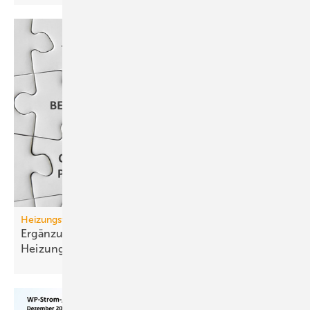
Heizungswende
Ergänzungskredit: Die zusätz­liche
Heizungsförderung