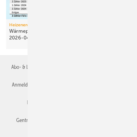
Heizenergiekosten
Wärmepumpen­strom-/Gas­preis-Baro­meter
2026-04
Abo- & Leserservice
AGB
Alle Inhalte chronologisch
Anmelden
Anmeldung & Registrierung
Datenschutz
Editor's choice
E-Paper
Fachbeiträge
Gentner Verlag
Impressum
Karriere bei Gentner