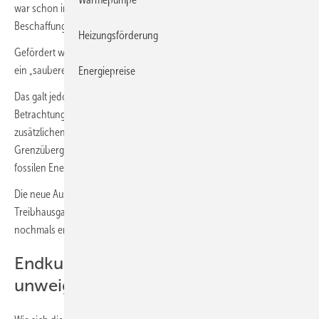
war schon immer eine Wette auf langfristig niedrige
Beschaffungspreise und niedrige Kosten für die Verteilung.
Heizungsförderung
Gefördert wurde die Entwicklung durch die Erzählung, dass Erdgas
ein „sauberer“ Energieträger ist.
Energiepreise
Das galt jedoch bestenfalls bei einer isolierten nationalen
Betrachtung, die aufgrund der geringen Inlandsförderung die
zusätzlichen Treibhausgasimmissionen vom Bohrloch bis zum
Grenzübergang unterschlägt und auch nur im Vergleich zu anderen
fossilen Energieträgern.
Die neue Ausrichtung auf einen hohen LNG-Anteil hat den
Treibhausgas-Rucksack von hierzulande eingesetztem Erdgas
nochmals erhöht.
Endkundenpreis für Erdgas wird
unweigerlich steigen