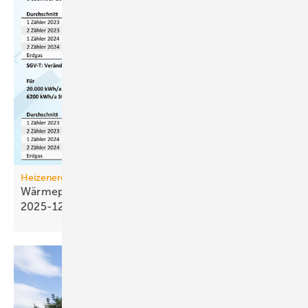
Heizenergiekosten
Wärmepumpen­strom-/Gas­preis-Baro­meter
2025-12