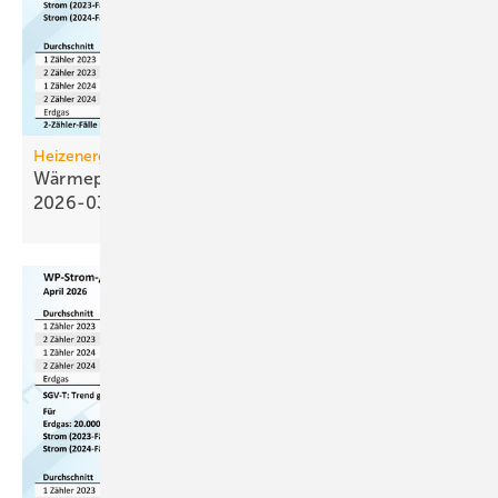
Heizenergiekosten
Wärmepumpen­strom-/Gas­preis-Baro­meter
2026-03