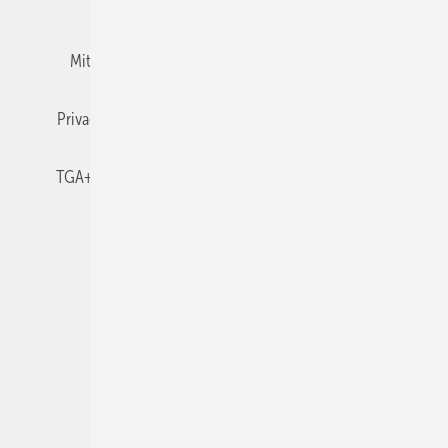
Team
Mediaservice
Mitgliedschaften und Engagement
Newsletter
Privacy Manager
RSS-Feed
TGA+E abonnieren
TGA+E-WissensCheck
Veranstaltungen / Webinare
© 2026 TGA+E Fachplaner