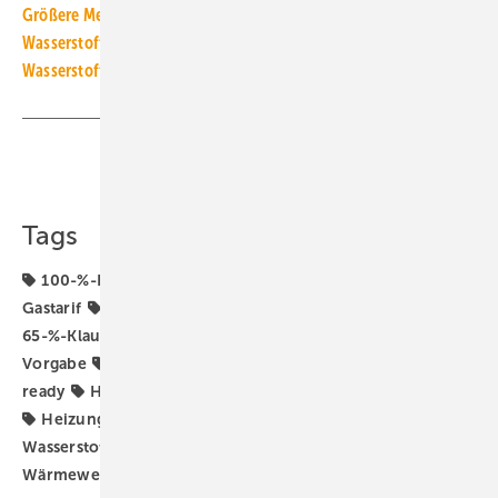
Größere Mengen grüner Wasserstoff frühestens ab 2025
Wasserstoff-Heizungen sind auch ökonomisch nicht sinnvoll
Wasserstoff-Heizung: Vielleicht ab 2030, vorher Wärmepumpen
Teilen
Link kopieren
Tags
100-%-H2-ready
65-%-EE-Gas-Heizung
65-%-EE-
Gastarif
65-%-EE-Pflicht
65-%-Erfüllungsoption
65-%-Klausel für erneuerbare Energien
65-Prozent-EE-
Vorgabe
GEG-Novelle
Gebäudeenergiegesetz
H2-
ready
H2-ready-Heizung
Heizungsmodernisierung
Heizungswende
Standpunkt
Wasserstoff
Wasserstoff-Heizung
Wasserstoffderivate
Wärmewende