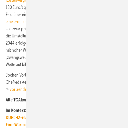
Kostenvergleiche zeigen
, dass schon bei einem politisch auf
180 Euro/t gedeckelten CO
-Preis Wärmepumpen in einem weiten
2
Feld über eine 20-jährige Nutzungsdauer
geringere Gesamtkosten als
eine erneuerte Erdgas-Heizung
aufweisen. Eine Nutzung von Erdgas
soll zwar prinzipiell noch bis Ende 2044 möglich sein, allerdings kann
die Umstellung auf Wasserstoff nicht flächendeckend erst im Jahr
2044 erfolgen. Eine ab 2024 installierte H2-ready-Heizung wird also
mit hoher Wahrscheinlichkeit schon viele Jahre vorher
„zwangsweise“ mit Wasserstoff versorgt und die Investition damit zur
Wette auf billigen Wasserstoff.
Jochen Vorländer
Chefredakteur TGA+E Fachplaner
vorlaender@tga-fachplaner.de
Alle TGAkommentare finden Sie im
TGAdossier TGA-Leitartikel
Im Kontext:
DUH: H2-ready streichen und Förderkonzept für Wärmepumpen
Eine Wärmepumpen-Heizung steigert den Wert einer Immobilie