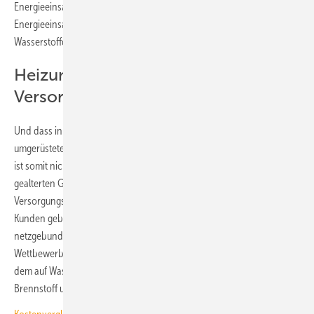
Energieeinsatz kostensteigernd, insbesondere wenn der
Energieeinsatz für den Transport ebenfalls mir grünen Kraftstoff (z.B.
Wasserstoffderivate) erfolgt.
Heizung im H2-ready-
Versorgunsgebiet kein „Glückslos“
Und dass in einem Wasserstoffnetz oder einem auf Wasserstoff
umgerüsteten Gasnetz die Netzentgelte sinken, ist nicht plausibel. Es
ist somit nicht anzunehmen, dass die geografische Lage einer schon
gealterten Gas-Heizung in einem GEG-konformen H2-ready-
Versorgungsgebiet ein „Glückslos“ ist. In solchen Gebieten wird es
Kunden geben, deren Geschäftstätigkeit am Standort nur mit einer
netzgebundenen Wasserstoffversorgung fortzuführen ist. Für deren
Wettbewerbsfähigkeit wird es ein eher nahes Zeitfenster geben, in
dem auf Wasserstoff und damit auf einen voraussichtlich teureren
Brennstoff umgestellt werden muss.