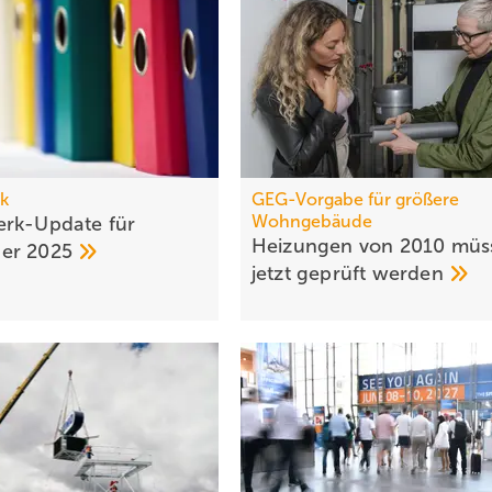
k
GEG-Vorgabe für größere
Wohngebäude
rk-Update für
Heizungen von 2010 müs
ber
2025
jetzt geprüft
werden