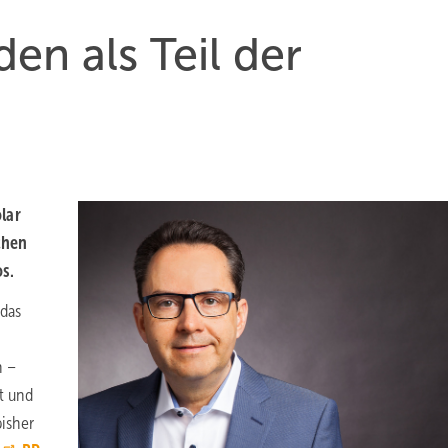
den als Teil der
lar
chen
s.
 das
n
n –
t und
bisher