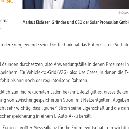
BR,
Solar
thema
Markus Elsässer, Gründer und CEO der Solar Promotion Gmb
e
n der Energiewende sein. Die Technik hat das Potenzial, die Verteil
-Lösungen durchsetzen, also Anwendungsfälle in denen Prosumer i
peichern. Für Vehicle-to-Grid (V2G), also Use Cases, in denen die E
 fehlt bislang noch der regulatorische Rahmen.
klich zum bidirektionalen Laden bekannt. Jetzt gilt es, dieses Beken
stung von zwischengespeichertem Strom mit Netzentgelten, Abgabe
t sehr wichtig, dass „grüner“ Strom seine Eigenschaft und die dam
schenspeicherung in einem E-Auto-Akku behält.
e
, Europas größter Messeallianz für die Energiewirtschaft, ein wichti