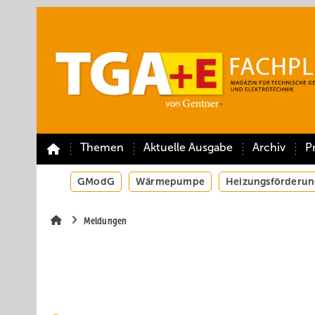
Springe
Springe
Springe
auf
auf
auf
Hauptinhalt
Hauptmenü
SiteSearch
Themen
Aktuelle Ausgabe
Archiv
P
GModG
Wärmepumpe
Heizungsförderun
Meldungen