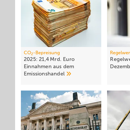
CO
-Bepreisung
Regelwer
2
2025: 21,4 Mrd. Euro
Regelwe
Einnahmen aus dem
Dezem
Emissionshandel