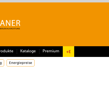
rodukte
Kataloge
Premium
+E
g
Energiepreise