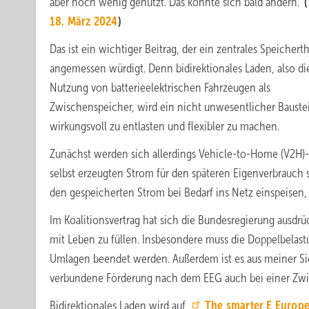
aber noch wenig genutzt. Das könnte sich bald ändern.“
(
18. März 2024
)
Das ist ein wichtiger Beitrag, der ein zentrales Speicher
angemessen würdigt. Denn bidirektionales Laden, also di
Nutzung von batterieelektrischen Fahrzeugen als
Zwischenspeicher, wird ein nicht unwesentlicher Baustei
wirkungsvoll zu entlasten und flexibler zu machen.
Zunächst werden sich allerdings Vehicle-to-Home (V2H)
selbst erzeugten Strom für den späteren Eigenverbrauch s
den gespeicherten Strom bei Bedarf ins Netz einspeisen,
Im Koalitionsvertrag hat sich die Bundesregierung ausdrüc
mit Leben zu füllen. Insbesondere muss die Doppelbela
Umlagen beendet werden. Außerdem ist es aus meiner Sich
verbundene Förderung nach dem EEG auch bei einer Zwi
Bidirektionales Laden wird auf
The smarter E Europ