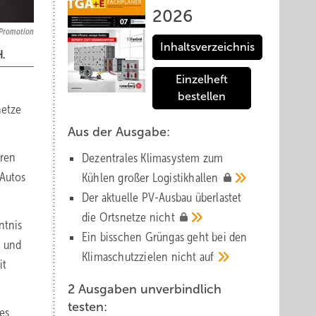
2026
 Promotion
Inhaltsverzeichnis
H.
Einzelheft
bestellen
netze
Aus der Ausgabe:
hren
Dezentrales Klimasystem zum
-Autos
Kühlen großer
Logistik­hallen
Der aktuelle PV-Ausbau über­lastet
die Orts­netze
nicht
ntnis
Ein bisschen Grüngas geht bei den
n und
Klima­schutz­zielen nicht
auf
it
2 Ausgaben unverbindlich
testen:
ges