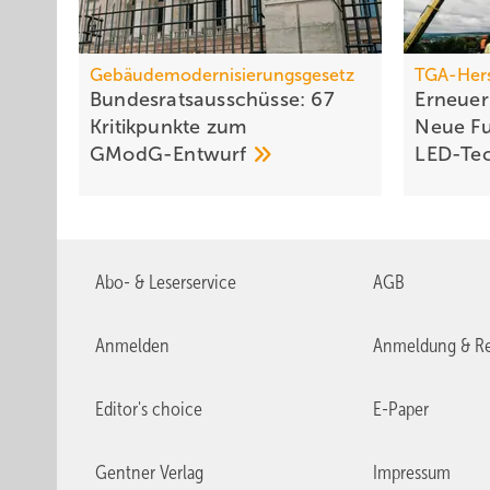
Gebäudemodernisierungsgesetz
TGA-Hers
Bundesrats­aus­schüsse: 67
Erneue
Kritik­punkte zum
Neue Fu
GModG-Entwurf
LED-Te
Abo- & Leserservice
AGB
Anmelden
Anmeldung & Re
Editor's choice
E-Paper
Gentner Verlag
Impressum