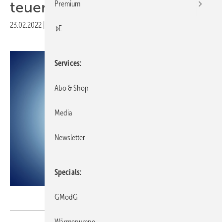
teuer
Premium
23.02.2022
|
Druckvorschau
+E
Services
Abo & Shop
Media
Newsletter
Specials
Shawn Hempel – stock.adobe.com
GModG
Wärmepumpe