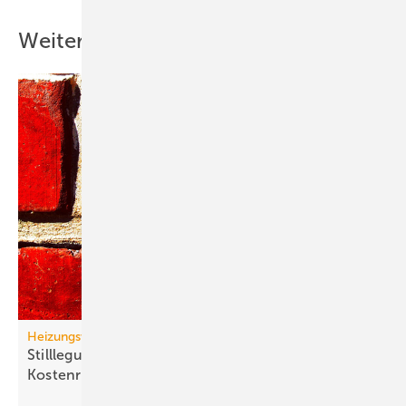
Weitere Inhalte
Heizungswende
Stilllegung von Gasnetzen: neue Gas-Heizung ein
Kostenrisiko