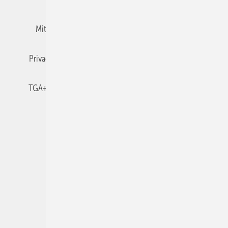
Mitgliedschaften und Engagement
Newsletter
Privacy Manager
RSS-Feed
TGA+E abonnieren
TGA+E-WissensCheck
Veranstaltungen / Webinare
© 2026 TGA+E Fachplaner