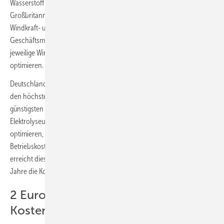
Wasserstoff in Europa wird in Ländern wie Norwegen, Spanien und
Großbritannien erreicht, indem ein Elektrolyseur direkt vor Ort an
Windkraft- und Photovoltaik-Anlagen gekoppelt wird. Das ideale
Geschäftsmodell besteht darin, durch flexible Anpassung an die
jeweilige Wind- und Solarstromerzeugung die Auslastung zu
optimieren.
Deutschland gehört unter den betrachteten Ländern zu denen mit
den höchsten Produktionskosten für Elektrolyse-Wasserstoff. Am
günstigsten sind hierzulande netzgekoppelte Wasserstoff-
Elektrolyseure, die flexibel betrieben werden und so ihre Produktion
optimieren, um Zeiten hoher Stromkosten zu vermeiden und die
Betriebskosten zu senken. Durch hohe Anschluss- und Netzgebühren
erreicht dieser Wasserstoff in Deutschland erst Mitte der 2030er-
Jahre die Kostenparität mit blauem Wasserstoff.
2 Euro/kg mit sehr optimistischen
Kostenannahmen machbar