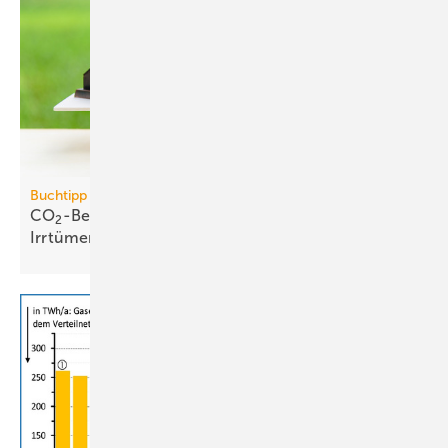
Buchtipp
CO
-Bepreisung: neues Buch wider­legt 5 zent­rale
2
Irr­tümer