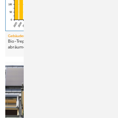
Gebäudemodernisierungsgesetz
Bio-Treppe? Erdgas wird die Grüngas-Quote
abräumen
müssen