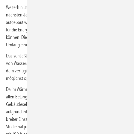
Weiterhin ist noch gar nicht absehbar ist, in welchem Umfang in den
nächsten Jahren global nachhaltige Produktionskapazitäten
aufgebaut werden und in welchem Umfang sie als gesicherten Beitrag
für die Energieversorgung einzelner Länder angerechnet werden
können. Die Produktionskosten in Europa sind deshalb in größerem
Umfang eine Entscheidungsgrundlage für Politik und Wirtschaft.
Das schließt zwar grundsätzlich noch keine potenzielle Anwendung
von Wasserstoff in den nächsten Jahren aus, bedeutet aber, dass mit
dem verfügbaren Wasserstoff ökologisch und ökonomisch eine
möglichst optimale Wirkung erzielt werden muss.
Da im Wärmemarkt mit der elektrischen Wärmepumpe eine in fast
allen Belangen bessere Technik bereits zur Verfügung steht und im
Gebäudesektor ein zeitlicher Aufschub der Dekarbonisierung schon
aufgrund internationaler Verpflichtungen nicht möglich ist, ist ein
breiter Einsatz von Wasserstoff-Heizungen unrealistisch. Eine andere
Studie hat jüngst die Rolle der Wärmepumpe in einem Stromsystem