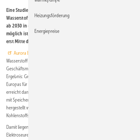
Eine Studie zeigt, dass die Produktion von grünem Elektrolyse-
Heizungsförderung
Wasserstoff in Europa noch lange teuer bleibt und zukünftig erst
ab 2030 in ersten europäischen Ländern für rund 3 Euro/kg
Energiepreise
möglich ist. In Deutschland werden diese Herstellungskosten
erst Mitte der 2030er-Jahre erwartet.
Aurora Energy Research
hat die Kosten für die Herstellung von
Wasserstoff aus Elektrolyseuren über vier verschiedene
Geschäftsmodelle für acht europäische Länder analysiert. Zentrales
Ergebnis: Grüner Wasserstoff kann im Jahr 2030 in einigen Ländern
Europas für rund 3 Euro/kg (9 Ct/kWh
) produziert werden und
Hi
erreicht damit Kostenparität mit blauem Wasserstoff, der aus Erdgas
mit Speicherung des dabei freigesetzten Kohlendioxids CO
2
hergestellt wird. (Anmerkung: eine 100%ige Abscheidung des
Kohlenstoffs gilt heute als wirtschaftlich unrealistisch.)
Damit liegen die Herstellungskosten von Wasserstoff-Energie auf
Elektroseure Basis noch deutlich über den 2 Euro, die viele frühere