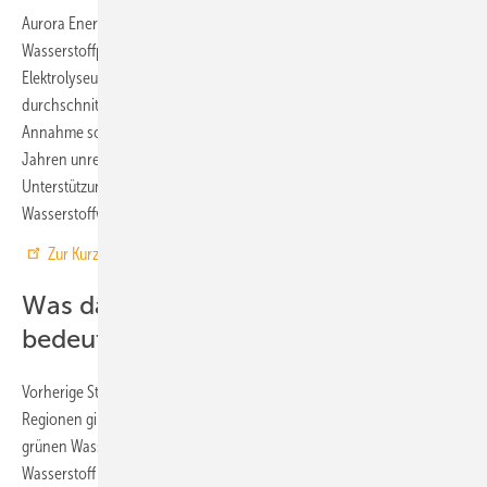
Aurora Energy Research hat auch modelliert, was zum Erreichen von
Wasserstoffproduktionskosten von 2 Euro/kg nötig wäre: Bei einer
Elektrolyseur-Auslastung von 50 % bräuchte es dafür
durchschnittliche Stromkosten von 10 Euro/MWh (1 Ct/kWh) – die
Annahme so niedriger Stromkosten ist jedoch in den kommenden
Jahren unrealistisch. Somit braucht es in den 2020er-Jahren gezielte
Unterstützung durch die Regierungen, um den Aufbau einer grünen
Wasserstoffwirtschaft zu fördern und die Kosten zu senken.
Zur Kurzfassung der Studie
Was das für den Wärmemarkt
bedeutet
Vorherige Studien legen nahe, dass es weltweit (nahezu) keine
Regionen gibt, die unter Berücksichtigung der Transportkosten
grünen Wasserstoff deutlich günstiger als in Europa hergestellten
Wasserstoff bereitstellen können.