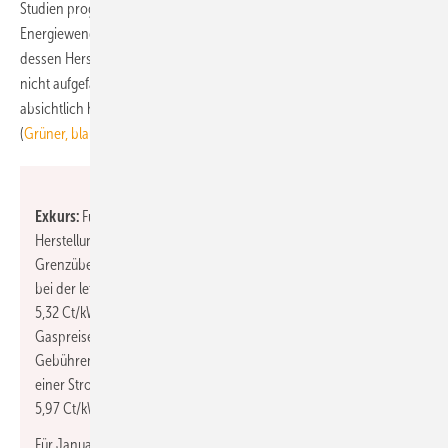
Studien prognostizierten und die entscheidend sind in Bezug auf die
Energiewende und Konkurrenzfähigkeit mit grauem Wasserstoff, bei
dessen Herstellung aus fossilen Rohstoffen das Kohlendioxid CO
2
nicht aufgefangen wird. Derzeit wird global nahezu der gesamte
absichtlich hergestellte Wasserstoff als grauer Wasserstoff produziert
(
Grüner, blauer, türkiser Wasserstoff…: Die H2-Farbpalette
).
Exkurs:
Für einen Haushaltskunden sind die reinen
Herstellungskosten von Wasserstoff am ehesten auf Basis des
Grenzübergangspreises von Erdgas vergleichbar. Dieser betrug
bei der letzten Meldung des BAFA für Dezember 2021 rund
5,32 Ct/kWh. Im Dezember 2020, vor dem deutlichen Anstieg der
Gaspreise) lag er bei rund 1,53 Ct/kWh. Über Gewinnmargen,
Gebühren, Umlagen und Steuern kostete Erdgas Verbraucher bei
einer Strom Abnahme von 20 000 kWh/a im Jahr 2020 rund
5,97 Ct/kWh (also vor dem Start der CO
-Bepreisung).
2
Für Januar 2022 weist die BDEW-Gaspreisanalyse für den