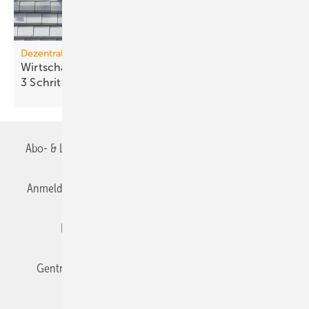
Dezentrale Energiewende
Wirtschaftlichkeit des Batterie­spei­chers in
3 Schritten
berechnen
Abo- & Leserservice
AGB
Alle Inhalte chronologisch
Anmelden
Anmeldung & Registrierung
Datenschutz
Editor's choice
E-Paper
Fachbeiträge
Gentner Verlag
Impressum
Karriere bei Gentner
Team
Mediaservice