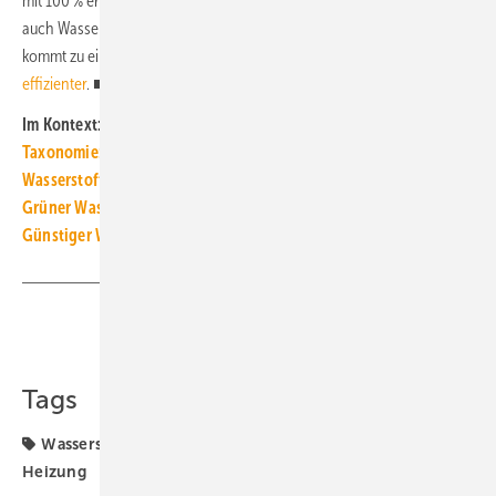
mit 100 % erneuerbaren Energien gegenüber einem Szenario, bei dem
auch Wasserstoff-Heizungen eingesetzte werden, untersucht und
kommt zu einem eindeutigen Ergebnis:
Nur Wärmepumpen ist
effizienter
. ■
Im Kontext:
Taxonomie: Gaswirtschaft glaubt nicht zeitnah an Wasserstoff
Wasserstoff-Importe bis 2030 mehr Illusion als Option
Grüner Wasserstoff: Selber produzieren oder importieren?
Günstiger Wasserstoff nur mit Heizungswärmepumpen
Teilen
Link kopieren
Tags
Wasserstoff
Wasserstoff-Elektrolyseur
Wasserstoff-
Heizung