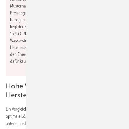
Musterhaushalt einen Gaspreis von 12,21 Ct/kWh aus. Diese
Preisangaben bezieht sich allerdings auf den Brennwert,
bezogen auf den oben beim Wasserstoff verwendeten Heizwert
liegt der Erdgaspreis dann im Januar 2022 bei etwa
13,43 Ct/kWh. Damit ist noch nicht der Preis erreicht, der sich für
Wasserstoff bei 3 Euro/kg
auf dem Weg bis zum
H2
Haushaltskunden ergeben würde. Die aktuellen Diskussionen zu
den Energiepreisen zeigen jedoch, dass bei Endverbrauchern
dafür kaum eine Akzeptanz zu erzielen wäre.
Hohe Wasserstoff
Herstellungskosten in Deutschland
Ein Vergleich verschiedener Geschäftsmodelle zeigt, dass die
optimale Lösung von Land zu Land und sogar von Region zu Region
unterschiedlich ist. Die kostengünstigste Produktion von grünem