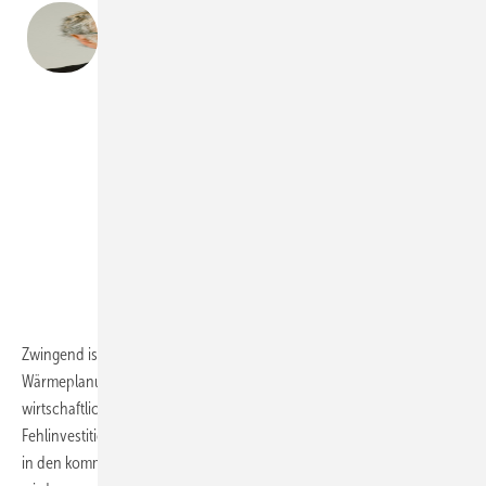
„Es besteht jetzt die Chance, durch eine
intelligente Förderkulisse sowohl den
Ausbau von erneuerbaren Wärmenetzen
schnell zu ermöglichen als auch Menschen
mit wenig Geld eine wärmepumpentaugliche
Teilsanierung und den Einbau einer
Wärmepumpe zu ermöglichen.“
Christoph
Bals
privat
Zwingend ist erstens, nun die Unabhängigkeit der kommunalen
Wärmeplanung sicherzustellen, da viele Stadtwerke ein
wirtschaftliches Eigeninteresse haben. Um Menschen vor
Fehlinvestitionen zu schützen, muss zweitens geklärt werden, was mit
in den kommenden Jahren neu gebauten Gas-Heizungen passieren