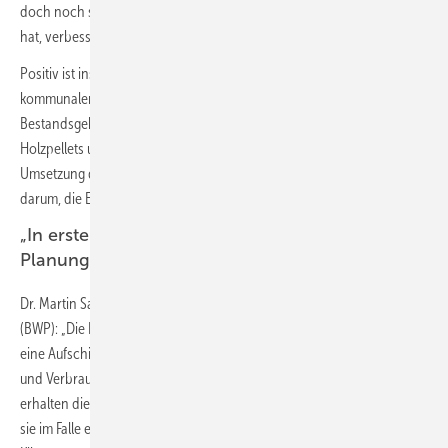
doch noch starten kann. Die Punkte, auf die sich die Koalition geeinigt
hat, verbessern das Gesetz entscheidend.
Positiv ist insbesondere die geplante Verzahnung mit der
kommunalen Wärmeplanung bei der Umrüstung von
Bestandsgebäuden. Auch die Öffnung der Erfüllungsoptionen hin zu
Holzpellets und die Streichung der Transformationspläne macht die
Umsetzung des Gesetzes für alle Beteiligten praktikabler. Nun geht es
darum, die Einigung der Koalition im Gesetz umzusetzen.“
„In erster Linie eine Aufschiebung von
Planungssicherheit“
Dr. Martin Sabel, Geschäftsführer des Bundesverbands Wärmepumpe
(BWP): „Die Einigung der Ampel-Fraktionen bedeutet in erster Linie
eine Aufschiebung von Planungssicherheit für Industrie, Handwerk
und Verbraucher. Bis zum Vorliegen von kommunalen Wärmeplänen
erhalten die Betroffenen keine Orientierung, welche Heizungssysteme
sie im Falle eines anstehenden Heizungstauschs auf den Weg zur