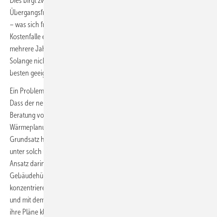
Dies birgt zwei Gefahren: Zum einen könnten Hausbesitz die lange
Übergangsfrist als letzten Freischuss für eine Gas-Heizung verstehen
– was sich freilich in Anbetracht der zu erwartenden CO
-Preise als
2
Kostenfalle entpuppen kann. Zum anderen dürfte die noch über
mehrere Jahre fehlende Planungssicherheit Attentismus motivieren:
Solange nicht klar ist, welche Heizung am konkreten Standort am
besten geeignet ist, wird erstmal abgewartet.
Ein Problem, vor dem auch wir als Energieberater stehen werden:
Dass der neue Entwurf für jeden Heizungstausch ab 2024 eine
Beratung vorsieht, die auf mögliche Auswirkungen der kommunalen
Wärmeplanung und eventuelle Unwirtschaftlichkeit hinweist, ist vom
Grundsatz her vollkommen richtig. Aber was soll man seinen Kunden
unter solch unklaren Bedingungen raten? Bei Sanierungen könnte der
Ansatz darin bestehen, sich zunächst durch Maßnahmen an der
Gebäudehülle auf die Senkung des Energieverbrauchs zu
konzentrieren – was ja sowieso immer an erster Stelle stehen sollte –
und mit dem Heizungstausch so lange zu warten, bis die Kommune
ihre Pläne klar hat. Was nicht das ist, was der Gesetzgeber eigentlich