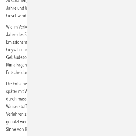
zu schaffen, verschiebt sie das Handeln im Gebäudebestand um
Jahre und lässt den Einbau von Gas-Heizungen zunächst noch zu. Die
Geschwindigkeit der Emissionsreduktion bleibt offen.
Wie im Verkehrssektor drohen nun auch im Gebäudebereich weitere
Jahre des Stillstands und das Erreichen der
Emissionsminderungsziele für 2030 rückt in weite Ferne. Das von Klara
Geywitz und Robert Habeck im Juli 2022 vorgelegte
Gebäudesofortprogramm, schon damals vom Expertenrat für
Klimafragen als unzureichend gerügt, wird durch die gestrige
Entscheidung vollkommen entkernt.
Die Entscheidung, dass beim Heizen ein Weiter so erst mit Gas und
später mit Wasserstoff möglich sein soll, droht für die Menschen
durch massiv steigende CO
-Preise und teurem weil knappen
2
Wasserstoff zur Kostenfalle zu werden. Das parlamentarische
Verfahren zum GEG und zur kommunalen Wärmeplanung muss nun
genutzt werden, um die offenen Fragen des gestrigen Beschlusses im
Sinne von Klimaschutz und sozialer Gerechtigkeit zu beantworten.