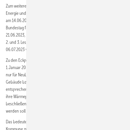
Zum weiteren Zeitplan: Zunächst befasst sich der Ausschuss für
Energie und Klimaschutz mit der GEG-Novelle (voraussichtlich schon
am 14.06.2023). Am 15. oder 16.06.2023 dürfte die 1. Lesung im
Bundestag folgen. Nach einer öffentlichen Anhörung, etwa am
21.06.2023, müsste zum 04.07.2023 die Ausschussempfehlung für die
2. und 3. Lesung samt Abstimmung im Bundestag am 05. oder
06.07.2023 vorliegen.
Zu den Eckpunkten gehört jedenfalls, dass die GEG-Novelle am
1. Januar 2024 in Kraft tritt. Die Pflichten greifen dann aber zunächst
nur für Neubauten / Neubauten in Neubaugebieten. Für bestehende
Gebäude bzw. die Heizungsmodernisierung greifen die Pflichten mit
entsprechenden Übergangsfristen erst, wenn die jeweilige Kommune
ihre Wärmeplanung vorgelegt hat – zu der sie mit dem noch zu
beschließenden Gesetz zur Kommunalen Wärmeplanung verpflichtet
werden soll – voraussichtlich bis spätestens 2028.
Das bedeutet: Die 65-%-EE-Pflicht beim Heizungstausch wird in jeder
Kommune zu einem anderen Zeitpunkt in Kraft treten. In