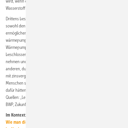
wird, wenn der Gasnetzbetreiber keine Transformation zu grünem
Wasserstoff plant.
Drittens besteht jetzt die Chance, durch eine intelligente Förderkulisse
sowohl den Ausbau von erneuerbaren Wärmenetzen schnell zu
ermöglichen als auch Menschen mit wenig Geld eine
wärmepumpentaugliche Teilsanierung und den Einbau einer
Wärmepumpe zu ermöglichen. Das erfordert zum einen, die gestern
beschlossene soziale Ausrichtung der Förderprogramme ernst zu
nehmen und auf das Prinzip Gießkanne zu verzichten. Und zum
anderen, durch die bessere Nutzung von Energieeinspar-Contracting
mit zinsvergünstigten Bausparkrediten die Investitionen auch für
Menschen sozialverträglich zu ermöglichen, die sonst nicht das Geld
dafür hätten.“ ■
Quellen: „Leitplanken der Ampel-Fraktionen“, BMWK, DUH, BDEW, BEE,
BWP, Zukunft Gas, Germanwatch, ZVSHK, GIH, ZVEI / jv
Im Kontext:
Wie man die GEG-Novelle pragmatisch reformieren könnte