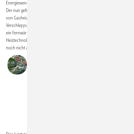
Energiewende sind – vor allem in dicht besiedelten Ballungsräumen.
Der nun gefundene Kompromiss, der ja in vielen Fällen den Einbau
von Gasheizungen bis 2028 erlaubt, bedeutet jedoch eine erhebliche
Verschleppung. Außerdem droht ein bundesweiter Flickenteppich: Ob
ein Fernwärmeanschluss, eine Wärmepumpe oder gar eine andere
Heiztechnologie die richtige Lösung ist, hängt wesentlich von meist
noch nicht abgeschlossenen Planungen einzelner Kommunen ab.
„Hausbesitz könnten die lange
Übergangsfrist als letzten Freischuss für eine
Gas-Heizung verstehen – was sich freilich in
Anbetracht der zu erwartenden CO
-Preise
2
als Kostenfalle entpuppen kann.“
Stefan
Bolln
GIH