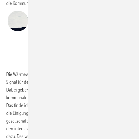
die Kommunen.
„Dass sich in den intensiven Verhandlungen
alle Seiten bewegen mussten, gehört dazu.
Das war wichtig, um die Handlungsfähigkeit
der Regierung herzustellen.“
Robert Habeck
Urban Zintel
Die Wärmewende ist praktikabel, Klimaschutz wird konkret, das klare
Signal für den Umstieg auf klimafreundliches Heizen wird gesetzt.
Dabei geben wir den Menschen mehr Zeit und verzahnen die
kommunale Wärmeplanung besser mit dem Gebäudeenergiegesetz.
Das finde ich richtig und ist in ganz in meinem Sinne. Insgesamt gibt
die Einigung die Chance, die Debatte zu befrieden und den
gesellschaftlichen Rückhalt für Klimaschutz zu stärken. Dass sich in
den intensiven Verhandlungen alle Seiten bewegen mussten, gehört
dazu. Das war wichtig, um die Handlungsfähigkeit der Regierung