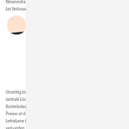
Klimaneutralität bringen. Die Verantwortung liegt damit in erster Linie
bei Verbrauchern und Kommunen.
„Die Wärmepumpenbranche erhält mit
diesen Leitlinien keine verlässlichen
Rahmenbedingungen für den mit der
Bundesregierung bereits vereinbarten
Hochlauf von Produktions- und
Installationskapazitäten.“
Martin Sabel
BWP
Unstrittig ist, dass der Umstieg zu Wärmepumpen in jedem Fall die
zentrale Lösung für Klimaschutz und die Vermeidung von
Kostenbelastungen ist. Mit dem bevorstehenden Anstieg des CO
-
2
Preises ist die Entscheidung für eine mit fossilen Energieträgern
betriebene Heizung unvermeidbar mit hohen Kostenrisiken
verbunden.