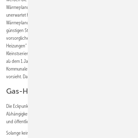
Wärmeplanung bei Gas-Heizungsbesitzern jedenfalls eine bisher
unerwartet hohe Aufmerksamkeit erfahren. Solange die Kommunale
Wärmeplanung nicht vorliegt, kann auch ein Heizungstausch mit einer
günstigen Standard-Gas-Heizung vorgenommen werden. Der
vorsorgliche Austausch gegen eine „auf Wasserstoff umrüstbare Gas-
Heizungen“ wäre auch kaum realistisch, bisher werden sie nur in
Kleinstserien produziert. Gas-Heizungen ohne diese Fähigkeit dürfen
ab dem 1. Januar 2024 auch eingebaut werden, wenn bereits eine
Kommunale Wärmeplanung vorliegt, die kein klimaneutrales Gasnetz
vorsieht. Dann sind aber Brennstoffanforderungen zu erfüllen.
Gas-Heizungen
Die Eckpunkte staffeln die Anforderungen bei Gas-Heizungen in
Abhängigkeit von der Kommunalen Wärmeplanung, wobei private
und öffentliche Gebäude gleichbehandelt werden sollen.
Solange keine Kommunale Wärmeplanung vorliegt, sollen wie oben