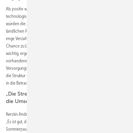
Als positiv wertet der Verband auch die Einbeziehung des gesamten
technologischen Lösungsangebots. Gerade bei der Holzwärme
würden die Ansätze zu mehr Akzeptanz der Wärmewende im
ländlichen Raum beitragen. Darüber hinaus sei die nun vorgesehene
enge Verzahnung des GEG mit der kommunalen Wärmeplanung als
Chance zu begreifen. Bei der Kommunalen Wärmeplanung sei es
wichtig, ergebnisoffen alle örtlichen Gegebenheiten wie die
vorhandenen Infrastrukturen, zentrale wie dezentrale
Versorgungslösungen, erneuerbare Energie- und Wärmequellen sowie
die Struktur des Gebäudebestands und des Gewerbes bzw. Industrie
in die Betrachtung einzubeziehen.
„Die Streichung der Transformationspläne macht
die Umsetzung praktikabler“
Kerstin Andreae, Vorsitzende der Hauptgeschäftsführung des BDEW:
„Es ist gut, dass sich die Koalition auf den letzten Metern vor der
Sommerpause geeinigt hat und das Gesetzgebungsverfahren nun