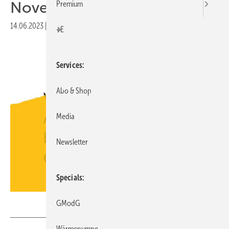
Novelle
Premium
14.06.2023
|
Druckvorschau
+E
Services
Abo & Shop
Media
Newsletter
Specials
MarkRademaker – stock.adobe.com
GModG
Wärmepumpe