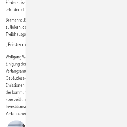
Förderkulisse vor dem Inkrafttreten des GEG, seien hierfür zwingend
erforderlich.
Bramann: „Bundestag und Bundesregierung sind nun gefordert, zügig
zu liefern, damit ein Abriss auf dem Umsetzungsweg der
Treibhausgasneutralität im Gebäudebereich vermieden wird.“
„Fristen nochmals diskutieren“
Wolfgang Weber, Vorsitzender der ZVEI-Geschäftsführung: „Die
Einigung der Ampelkoalition zum GEG bedeutet in erster Linie eine
Verlangsamung der dringend nötigen Wärmewende im
Gebäudesektor – dem Sektor, der immerhin für ein Drittel der CO
-
2
Emissionen in Deutschland verantwortlich ist. Die Synchronisierung
der kommunalen Wärmeplanung mit dem GEG ist nachvollziehbar,
aber zeitlich viel zu großzügig bemessen. Die Planungs- und
Investitionsunsicherheiten für Hersteller, Gebäudeeigentümer und
Verbraucherinnen und Verbraucher setzen sich damit fort.
„Der Verband der Elektro- und