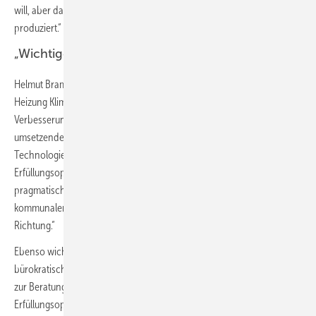
will, aber das, was er mit seinem Kompromiss fast schon zwangsläufig
produziert.“
„Wichtige Schritte in die richtige Richtung“
Helmut Bramann, Hauptgeschäftsführer des Zentralverbands Sanitär
Heizung Klima (ZVSHK): „Die von uns wiederholt mit pragmatischen
Verbesserungsvorschlägen eingebrachten Erfahrungen des
umsetzenden Fachhandwerks wurden endlich zum Teil aufgegriffen.
Technologievielfalt, die einen breiten, gleichberechtigten Einsatz aller
Erfüllungsoptionen mit erneuerbaren Energieträgern ermögliche,
pragmatische Übergangsfristen in enger Verknüpfung mit der
kommunalen Wärmeplanung sind wichtige Schritte in die richtige
Richtung.“
Ebenso wichtig bleibe jedoch, die Umsetzung mit möglichst geringem
bürokratischem Rahmen zu versehen. Möglichst einfache Verfahren
zur Beratung und zum Nachweis der Einhaltung der
Erfüllungsoptionen mit einer zum neuen GEG passenden