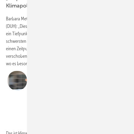
Klimapolitik“
Barbara Metz, Bundesgeschäftsführerin der Deutschen Umwelthilfe
(DUH): „Dieses Gebäudeenergiegesetz ist kein Meilenstein, sondern
ein Tiefpunkt für die Klimapolitik dieser Bundesregierung. Am
schwersten wiegt, dass die Wärmewende bei Bestandsgebäuden auf
einen Zeitpunkt nach 2028 und damit auf eine nächste Regierung
verschoben wird und das sogar bei einem großen Teil der Neubauten,
wo es besonders einfach umsetzbar ist.
„Gas-Heizungen können sogar bis 2045 mit
fossilem Gas betrieben werden, wenn Sie
nur einen Sticker ‚H2-ready‘ tragen.“
Barbara
Metz
Stefan Wieland
Das ist klimapolitischer Irrsinn! Darüber hinaus wird das Märchen von