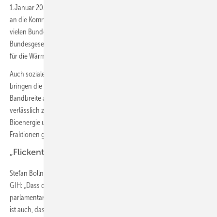
1. Januar 2024 für Neubauten Pflicht, im Bestand wird der Austausch
an die Kommunale Wärmeplanung gekoppelt. Diese ist bereits in
vielen Bundesländern in der Planung und soll jetzt auch durch ein
Bundesgesetz geregelt werden. Damit werden wichtige Grundlagen
für die Wärmewende vor Ort gelegt.
Auch soziale Härten sollen weiter abgefedert werden. Sicherheit
bringen die Leitplanken auch in Bezug auf den Zeitplan und die
Bandbreite an erneuerbaren Technologien, die ausgereift und
verlässlich zur Verfügung stehen – von Wärmepumpen über
Bioenergie und Solarthermie bis hin zur Geothermie. Jetzt sind die
Fraktionen gefragt, das Gesetz auf den Weg zu bringen.“
„Flickenteppich und Attentismus drohen“
Stefan Bolln, Bundesvorsitzender des Energieberatendenverbands
GIH: „Dass das Gesetz noch vor der Sommerpause ins
parlamentarische Verfahren geht, ist eine gute Sache. Unbestreitbar
ist auch, dass Wärmenetze ein wichtiges Instrument für die