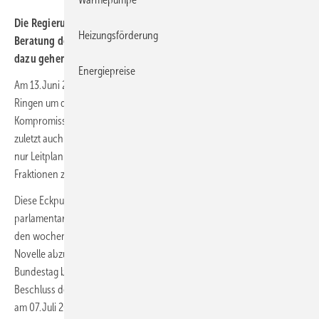
Die Regierungsfraktionen haben sich auf Leitplanken zur
Heizungsförderung
Beratung des Gebäudeenergiegesetzes geeinigt. Die Meinungen
dazu gehen weit auseinander.
Energiepreise
Am 13. Juni 2023 hat sich die Ampel-Koalition nach einem langen
Ringen um die Novelle des Gebäudeenergiegesetzes auf einen
Kompromiss geeinigt. Tatsächlich umfasst die Einigung, in die sich
zuletzt auch Bundeskanzler Olaf Scholz eingeschaltet hatte, jedoch
nur Leitplanken, zumindest lautet ihr Titel: „Leitplanken der Ampel-
Fraktionen zur weiteren Beratung des Gebäudeenergiegesetzes“
Diese Eckpunkte sollen nun von den Ampel-Fraktionen in das
parlamentarische Gesetzgebungsverfahren eingebracht werden, um
den wochenlang von der FDP blockierten Gesetzentwurf für die GEG-
Novelle abzuändern, damit dieser noch vor der Sommerpause vom
Bundestag beschlossen werden kann. Theoretisch ist auch noch ein
Beschluss des Bundesrats vor der Sommerpause in der Plenarsitzung
am 07. Juli 2023 möglich (die GEG-Novelle ist ein Einspruchsgesetz).