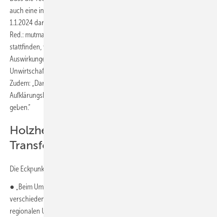
auch eine in den Eckpunkten vorgesehene Beratungspflicht: „Ab
1.1.2024 darf der Verkauf von entsprechenden Heizungen [Anm. d.
Red.: mutmaßlich sind 100-%-H2-ready-Gas-Heizungen gemeint] nur
stattfinden, wenn eine Beratung erfolgt, die auf mögliche
Auswirkungen der kommunalen Wärmeplanung und die mögliche
Unwirtschaftlichkeit hinweist.“
Zudem: „Darüber hinaus wird es entsprechende
Aufklärungskampagnen über CO
-Bepreisung und Klimaschutzgesetz
2
geben.“
Holzheizungen und
Transformationspläne
Die Eckpunkte sehen zudem vor:
● „Beim Umstieg auf klimaneutrale Heizungssysteme sollen die
verschiedenen Optionen gleichwertig behandelt werden, um den
regionalen Unterschieden Rechnung zu tragen. Die