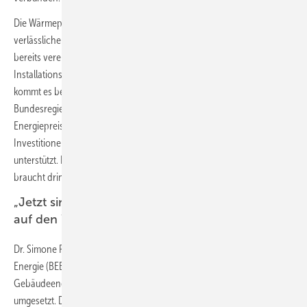
Die Wärmepumpenbranche erhält mit diesen Leitlinien keine
verlässlichen Rahmenbedingungen für den mit der Bundesregierung
bereits vereinbarten Hochlauf von Produktions- und
Installationskapazitäten. Für den Industriestandort Deutschland
kommt es bei Klimaschutztechnologien jetzt drauf an, dass die
Bundesregierung über richtungsweisende Verhältnisse bei den
Energiepreisen sowie Förderprogrammen deutlich macht, dass sie
Investitionen in den Umstieg zu erneuerbaren Energien ausdrücklich
unterstützt. Das Ziel eines klimaneutralen Gebäudebestandes bis 2045
braucht dringend ein verlässliches industriepolitisches Fundament.“
„Jetzt sind die Fraktionen gefragt, das Gesetz
auf den Weg zu bringen.“
Dr. Simone Peter, Präsidentin des Bundesverbands Erneuerbare
Energie (BEE): „Mit der Einigung hat die Ampel-Koalition ihr Ziel, das
Gebäudeenergiegesetz bis zur Sommerpause zu verabschieden,
umgesetzt. Der Einbau klimafreundlicher Heizungen wird ab dem