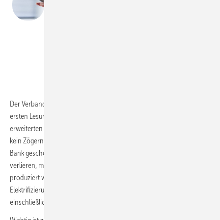
Digitalindustrie fordert vor der ersten
Lesung im Bundestag, dass insbesondere die
erheblich erweiterten Fristen nochmals
diskutiert werden.“
Wolfgang Weber
ZVEI / Alexander Grüber
Der Verband der Elektro- und Digitalindustrie fordert deshalb vor der
ersten Lesung im Bundestag, dass insbesondere die erheblich
erweiterten Fristen nochmals diskutiert werden. Klimaschutz duldet
kein Zögern. Die notwendige Wärmewende darf nicht auf die lange
Bank geschoben werden. Um die Klimaziele nicht aus den Augen zu
verlieren, müssen auch Fern- und Nahwärme schneller klimaneutral
produziert werden. Dazu muss der Fokus nochmals mehr auf die
Elektrifizierung auf Basis erneuerbarer Quellen gelegt werden
einschließlich der effizienten Nutzung von Umweltwärme.