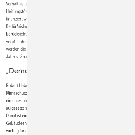
Verhältnis und kündigen eine (
eigentlich bereits angekündigte
)
Heizungsförderung an, die aus dem Klima- und Transformationsfonds
finanziert wird und die möglichst passgenau die einzelnen
Bedürfnislagen und soziale Härten bis in die Mitte der Gesellschaft
berücksichtigen soll. Weiter heißt es: „Wir wollen niemanden zu etwas
verpflichten, das in der jeweiligen Lebenslage nicht leistbar ist. Darum
werden die Ausnahmeregelungen, wie z. B. die Regelung zur 80-
Jahres-Grenze, überarbeitet und plausibler gestaltet.“
„Demokratie braucht Kompromisse“
Robert Habeck, Vizekanzler und Bundesminister für Wirtschaft und
Klimaschutz, zu der erzielten Einigung: „Das Verhandlungsergebnis ist
ein gutes und ich bin zufrieden. Das Gebäudeenergiegesetz wird
aufgesetzt mit dem Ziel, es vor der Sommerpause zu verabschieden.
Damit ist ein wichtiger Meilenstein für die Wärmewende erreicht. Das
Gebäudeenergiegesetz kommt, der Kern ist gewahrt. Das ist gut und
wichtig für die Planungssicherheit für die Bürger, die Wirtschaft und