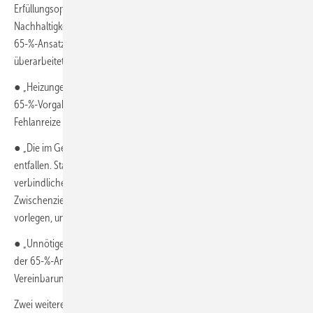
Erfüllungsoptionen sollen praxistauglich sein und
Nachhaltigkeitskriterien erfüllen. Die Bedingungen zur Erreichung des
65-%-Ansatzes werden einheitlich für Neubau und Bestand
überarbeitet.“
● „Heizungen, die mit Holz und Pellets betrieben werden, erfüllen die
65-%-Vorgabe ausnahmslos. Beim Einsatz von Holz und Pellets sind
Fehlanreize zu vermeiden.“
● „Die im Gesetzentwurf vorgesehenen Transformationspläne
entfallen. Stattdessen müssen die Kommunen und Betreiber einen
verbindlichen Fahrplan mit verbindlichen und nachvollziehbaren
Zwischenzielen (Monitoring) zum Hochlauf des Wasserstoffs bis 2045
vorlegen, um die Transformation des Gasnetzes zu gewährleisten.“
● „Unnötige ordnungsrechtliche Vorgaben, die weder zur Erfüllung
der 65-%-Anforderung benötigt werden noch Bestandteil von
Vereinbarungen der Koalition sind, werden gestrichen.“
Zwei weitere Eckpunkte machen Vorgaben für das Vermieter-Mieter-