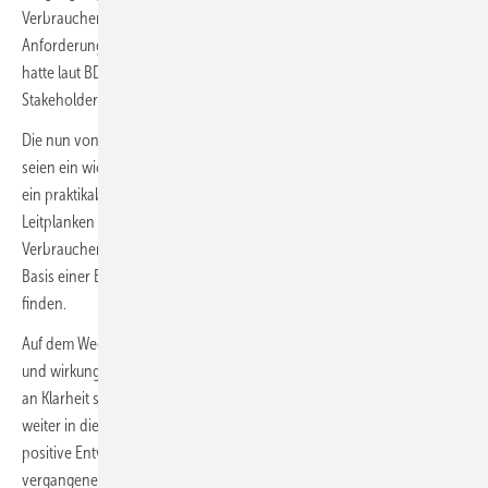
Verbraucher damit die dringend benötigte Klarheit über die künftigen
Anforderungen bekommen. Die Diskussion der vergangenen Monate
hatte laut BDH zu einer massiven Verunsicherung bei den
Stakeholdern geführt und bereits Spuren im Markt hinterlassen.
Die nun von den Regierungsparteien kommunizierten Leitplanken
seien ein wichtiger erster Schritt mit positiven Ansätzen, die es jetzt in
ein praktikables Gesetz zu überführen gilt, so der Verband. Die
Leitplanken würden den Weg hin zu mehr Flexibilität für die
Verbraucher auf der Zeitachse öffnen und die Möglichkeit stärken, auf
Basis einer Beratung die optimale gebäudeindividuelle Lösung zu
finden.
Auf dem Weg dorthin gelte es, die Menschen durch eine transparente
und wirkungsvolle Förderung zu unterstützen. Hier bedarf es dringend
an Klarheit seitens des Gesetzgebers, damit die Hauseigentümer
weiter in die Wärmewende investieren können, mahnt der BDH. Die
positive Entwicklung bei der Heizungsmodernisierung der
vergangenen drei Jahre gelte es fortzuführen.