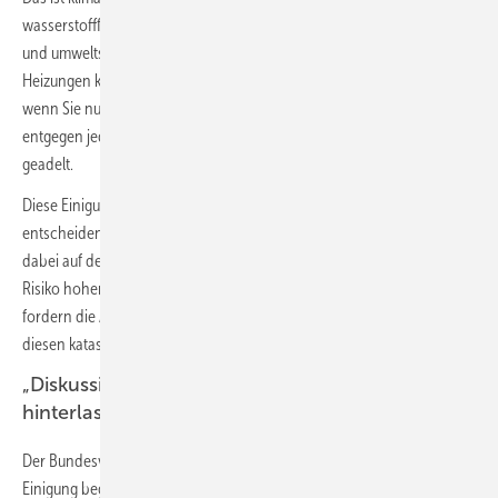
wasserstofffähigen Gas-Heizungen aufrechterhalten und die klima-
und umweltschädliche Verbrennung von Holz ermöglicht. Gas-
Heizungen können sogar bis 2045 mit fossilem Gas betrieben werden,
wenn Sie nur einen Sticker ‚H2-ready‘ tragen. Müllverbrennung wird
entgegen jeder Vernunft weiterhin als angeblich erneuerbare Energie
geadelt.
Diese Einigung trägt die Handschrift der FDP, die sich an
entscheidenden Punkten durchsetzen konnte. Der Klimaschutz bleibt
dabei auf der Strecke und die Verbraucher werden weiterhin mit dem
Risiko hoher Energiekosten ihrer Gas-Heizungen alleine gelassen. Wir
fordern die Abgeordneten des Bundestages auf, dieses Gesetz mit
diesen katastrophalen Folgen abzulehnen.“
„Diskussionen hatte bereits Spuren im Markt
hinterlassen“
Der Bundesverband der Deutschen Heizungsindustrie (BDH) hat die
Einigung begrüßt, da die Branche, das Fachhandwerk und die