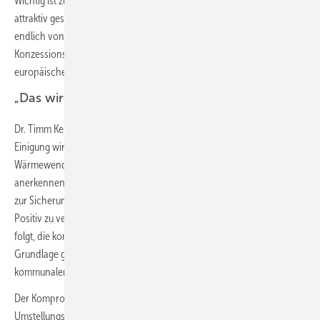
Wichtig ist zudem, dass der Umstieg im Wärme- und Gebäudesektor
attraktiv gestaltet wird. Dazu zählt in erster Linie, den Strompreis
endlich von bestehenden Umlagen und Abgaben, wie der
Konzessionsabgabe, zu entlasten und die Stromsteuer auf
europäisches Mindestmaß zu senken.“
„Das wird die Wärmewende beschleunigen“
Dr. Timm Kehler, Vorstand Zukunft Gas: „Auf Basis der jetzt erzielten
Einigung wird ein pragmatischer und wirkungsvoller Start der
Wärmewende möglich. Wir begrüßen, dass die Regierungsfraktionen
anerkennen, welche wichtige Rolle die neuen Gase wie Wasserstoff
zur Sicherung der Resilienz auch im Wärmemarkt spielen können.
Positiv zu vermerken ist auch, dass die Ampel unseren Empfehlungen
folgt, die kommunale Wärmeplanung vorzuziehen. So wird eine klare
Grundlage geschaffen für ein abgestimmtes Vorgehen auf
kommunaler Ebene.
Der Kompromiss erlaubt mehr Flexibilität bei den
Umstellungsanforderungen von Netzen auf Wasserstoff und er