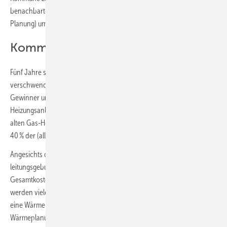
benachbarten Kommunen kann sich das Inkrafttreten (nach aktueller
Planung) um bis zu fünf Jahre unterscheiden.
Kommunale Wärmeplanung
Fünf Jahre sind eine lange Zeit. In vielen Statements wird sie als
verschwendet bezeichnet werden. Fragt sich nur, wer am Ende
Gewinner und wer Verlierer ist. 2022 hat die Sanierungsquote bei
Heizungsanlagen an der 5-%-Marke gekratzt und der Austausch von
alten Gas-Heizungen gegen Wärmepumpen wird momentan mit bis zu
40 % der (allerdings zurzeit überhöhten) Investitionskosten gefördert.
Angesichts des hohen Kostenrisikos bei Gas-Heizungen und
leitungsgebundener (Fern)Wärme in der Zukunft und der geringeren
Gesamtkosten einer Wärmepumpe während der Nutzungsdauer
werden viele Gebäudeeigentümer in den kommenden Jahren auf
eine Wärmepumpe wechseln und „Löcher“ bei der kommunalen
Wärmeplanung hinterlassen. Je geringer die Energieabnahmedichte