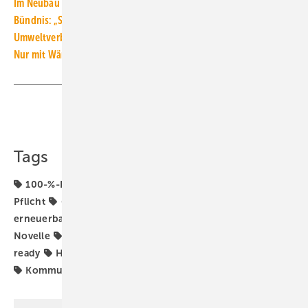
Im Neubau wird die Gas-Heizung auch ohne Verbot aussortiert
Bündnis: „Scheinlösung H2-ready aus GEG-Novelle streichen“
Umweltverbände: Gebäudeenergiegesetz nicht für Holz öffnen!
Nur mit Wärmepumpen sind niedrige Heizkosten realisierbar
Teilen
Link kopieren
Tags
100-%-H2-ready
65-%-EE-Gas-Heizung
65-%-EE-
Pflicht
65-%-Erfüllungsoption
65-%-Klausel für
erneuerbare Energien
65-Prozent-EE-Vorgabe
GEG-
Novelle
Gas-Heizung
Gebäudeenergiegesetz
H2-
ready
H2-ready-Heizung
Heizungsmodernisierung
Kommunale Wärmeplanung
Wärmeplanung