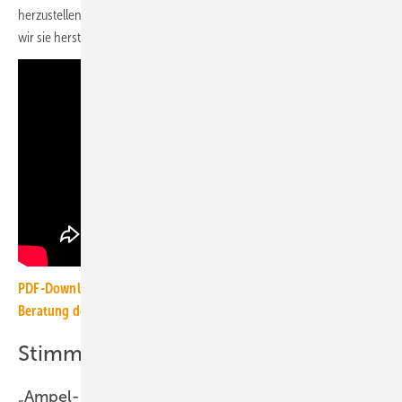
herzustellen. Demokratie braucht Kompromisse, und es ist gut, wenn
wir sie herstellen können.“
PDF-Download: Leitplanken der Ampel-Fraktionen zur weiteren
Beratung des Gebäudeenergiegesetzes
Stimmen aus der Branche
„Ampel-Einigung ist Tiefpunkt für die