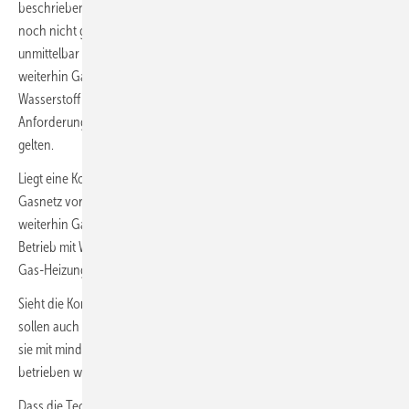
beschrieben beim Heizungstausch die Regelungen des (neuen) GEG
noch nicht gelten. In Neubaugebieten sollen die GEG-Regeln
unmittelbar ab dem 1. Januar 2024 gelten. Bei Neubauten dürfen dann
weiterhin Gas-Heizungen eingebaut werden, wenn diese auf
Wasserstoff umrüstbar sind (100-%-H2-ready-Gas-Heizungen). Diese
Anforderung soll auch für Neubauten außerhalb von Neubaugebieten
gelten.
Liegt eine Kommunale Wärmeplanung vor und sieht ein klimaneutrales
Gasnetz vor, können – neben allen anderen Erfüllungsoptionen –
weiterhin Gas-Heizungen eingebaut werden, wenn diese auf den
Betrieb mit Wasserstoff umgerüstet werden können (100-%-H2-ready-
Gas-Heizungen).
Sieht die Kommunale Wärmeplanung kein klimaneutrales Gasnetz vor,
sollen auch weiterhin Gas-Heizungen eingebaut werden dürfen, wenn
sie mit mindestens 65 % Biomethan oder anderen grünen Gasen
betrieben werden (Massenbilanzverfahren).
Dass die Technologieoffenheit ein zweischneidiges Schwert ist, zeigt