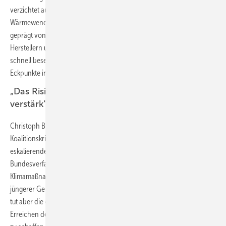
verzichtet auf unnötige ordnungsrechtliche Vorgaben. Das wird die
Wärmewende beschleunigen. Die vergangenen Wochen waren
geprägt von großer Unsicherheit, bei den Verbrauchern, bei den
Herstellern und bei den Kommunen. Damit diese Unsicherheit nun
schnell beseitigt wird, hoffen wir nun auf eine zügige Umsetzung der
Eckpunkte in einen konkreten Gesetzesentwurf.“
„Das Risiko einer eskalierenden Klimakrise wird
verstärk“
Christoph Bals, Politischer Geschäftsführer von Germanwatch: „Eine
Koalitionskrise scheint abgewendet, aber das Risiko einer
eskalierenden Klimakrise wird durch solches Handeln verstärkt. Das
Bundesverfassungsgericht ist in seinem Klimabeschluss eindeutig:
Klimamaßnahmen dürfen nicht einseitig zu Lasten der Freiheitsrechte
jüngerer Generationen in die Zukunft verschoben werden. Genau das
tut aber die gestrige Einigung. Statt einen klaren Fahrplan zum
Erreichen der Klimaziele für 2030, 2040 und 2045 im Gebäudesektor