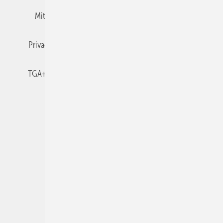
Mitgliedschaften und Engagement
Newsletter
Privacy Manager
RSS-Feed
TGA+E abonnieren
TGA+E-WissensCheck
Veranstaltungen / Webinare
© 2026 TGA+E Fachplaner