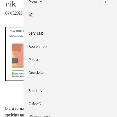
nik
Premium
09.03.2026
|
Druckvorschau
+E
Services
Abo & Shop
Media
Newsletter
Atec
Specials
GModG
Die Webi­nare von Atec liefern u. a. Wissen zu TA Lärm, Batterie­
spei­cher aus Deutsch­land oder den Ein­satz­mög­lich­kei­ten moder­
Wärmepumpe