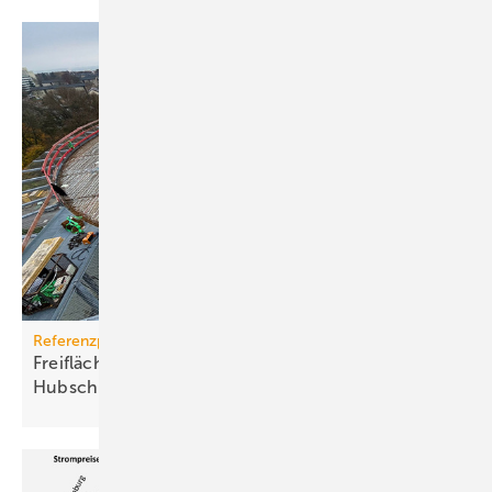
Referenzprojekt
Freiflächenheizung für ganz­jäh­rige
Hub­schrau­ber­lan­dun­gen