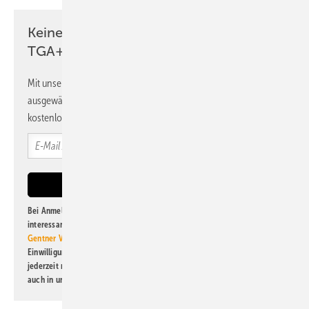
Keine Zeit? Kein Problem mit dem
TGA+E Newsletter!
Mit unserem Newsletter erhalten Sie regelmäßig von uns
ausgewählte Informationen und Neuigkeiten, gebündelt und
kostenlos direkt ins Postfach.
Bei Anmeldung zu diesem Newsletter bin ich damit einverstanden, über
interessante Verlags- und Online-Angebote
der Marken der Alfons W.
Gentner Verlag GmbH & Co. KG
informiert zu werden. Diese
Einwilligung kann ich jederzeit widerrufen und eine Abmeldung ist
jederzeit möglich. Informationen zum Umgang mit Daten finden Sie
auch in unserer
Datenschutzerklärung
.