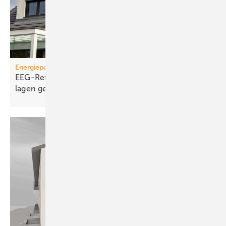
Energiepolitik
EEG-Reform: Wirt­schaft­lich­keit von PV-Dach­an­
lagen
gefährdet