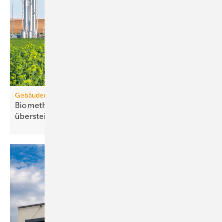
Gebäudemodernisierungsgesetz
Biomethanbedarf für Bio-Treppe könnte Ange­bot
über­steigen