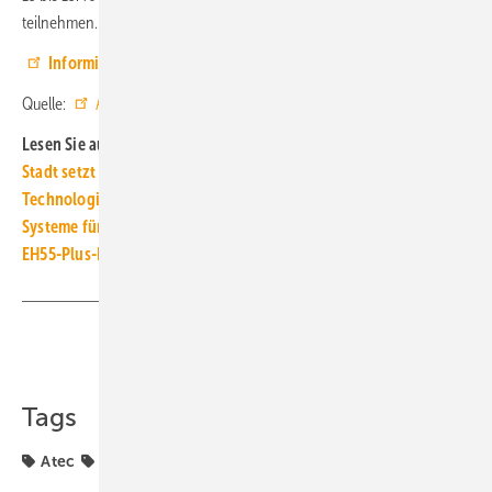
teilnehmen.
Informieren und anmelden
Quelle:
Atec
/ ml
Lesen Sie auch:
Stadt setzt aufs Netz, Land auf die Wär­me­pumpe
Technologieoffenheit darf Klimaziele nicht gefährden
Systeme für die TGA+E: schall­ge­dämmt, zeit­spa­rend, uni­ver­sell
EH55-Plus-Förde­rung und KFN: deut­li­che Zins­sen­kung
Teilen
Link kopieren
Tags
Atec
Schulungen
Seminare
Webinare