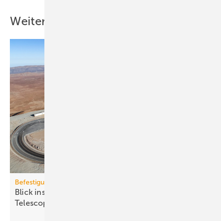
Weitere Inhalte
Befestigungstechnik
Blick ins All: fischer-Sys­te­me im Ex­treme­ly Large
Te­le­scope