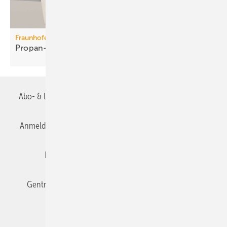
Fraunhofer ISE
Propan-Wärme­pum­pen für
Mehr­fa­mi­lien­häuser
Abo- & Leserservice
AGB
Alle Inhalte chronologisch
Anmelden
Anmeldung & Registrierung
Datenschutz
Editor's choice
E-Paper
Fachbeiträge
Gentner Verlag
Impressum
Karriere bei Gentner
Team
Mediaservice