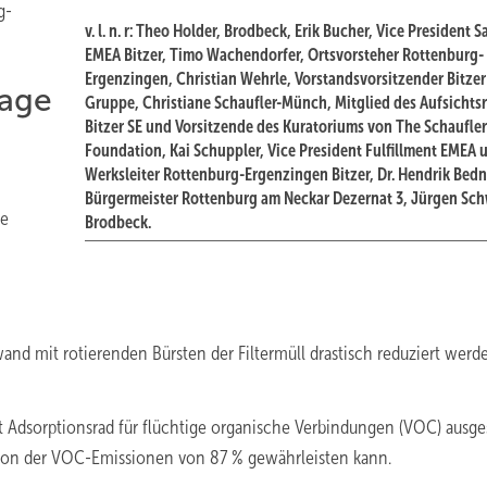
g-
v. l. n. r: Theo Holder, Brodbeck, Erik Bucher, Vice President S
EMEA Bitzer, Timo Wachendorfer, Ortsvorsteher Rottenburg-
Ergenzingen, Christian Wehrle, Vorstandsvorsitzender Bitzer
age
Gruppe, Christiane Schaufler-Münch, Mitglied des Aufsichtsr
Bitzer SE und Vorsitzende des Kuratoriums von The Schaufler
Foundation, Kai Schuppler, Vice President Fulfillment EMEA 
Werksleiter Rottenburg-Ergenzingen Bitzer, Dr. Hendrik Bedn
Bürgermeister Rottenburg am Neckar Dezernat 3, Jürgen Sch
ie
Brodbeck.
n
nd mit rotierenden Bürsten der Filtermüll drastisch reduziert werde
it Adsorptionsrad für flüchtige organische Verbindungen (VOC) ausges
tion der VOC-Emissionen von 87 % gewährleisten kann.