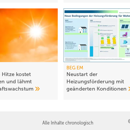
BEG EM
 Hitze kostet
Neustart der
den und lähmt
Heizungsförderung mit
hafts­wachs­tum
geänderten
Konditionen
Alle Inhalte chronologisch