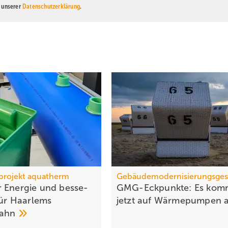
n unserer
Datenschutzerklärung
.
projekt aquatherm
Gebäudemodernisierungsges
 Energie und bes­se­
GMG-Eckpunkte: Es kom
für Haar­lems
jetzt auf Wärmepumpen
­bahn