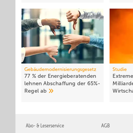
Gebäudemodernisierungsgesetz
Studie
77 % der Energieberatenden
Extreme
leh­nen Ab­schaf­fung der 65%-
Milliar
Regel
ab
Wirt­sc
Abo- & Leserservice
AGB