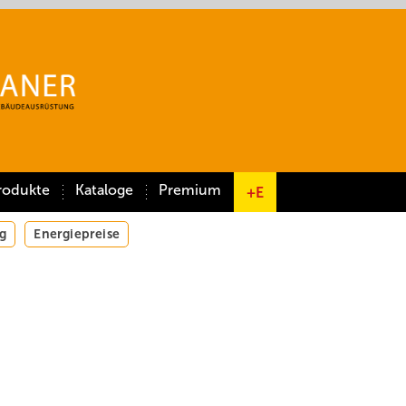
rodukte
Kataloge
Premium
+E
g
Energiepreise