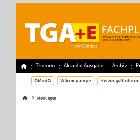
Springe
Springe
Springe
auf
auf
auf
Hauptinhalt
Hauptmenü
SiteSearch
Themen
Aktuelle Ausgabe
Archiv
P
GModG
Wärmepumpe
Heizungsförderun
Meldungen