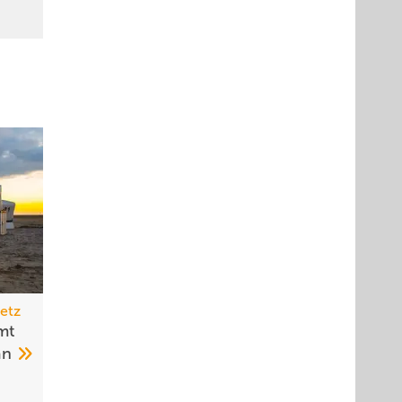
etz
mt
an