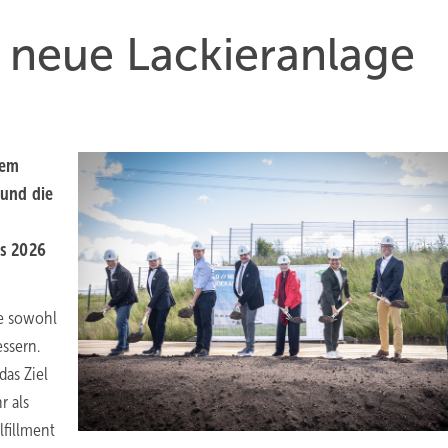
n neue Lackier­an­lage
dem
und die
s
2026
e sowohl
essern.
das Ziel
r als
lfillment