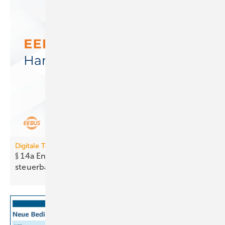
Digitale Tools
§ 14a EnWG: Neues Tool prüft Er­reich­bar­keit
steuer­barer
Anlagen