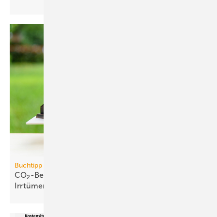
Buchtipp
CO
-Bepreisung: neues Buch wider­legt 5 zent­rale
2
Irr­tümer