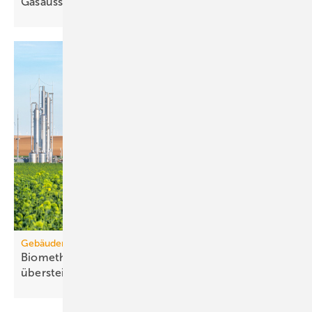
Gasausstieg
Gebäudemodernisierungsgesetz
Biomethanbedarf für Bio-Treppe könnte Ange­bot
über­steigen