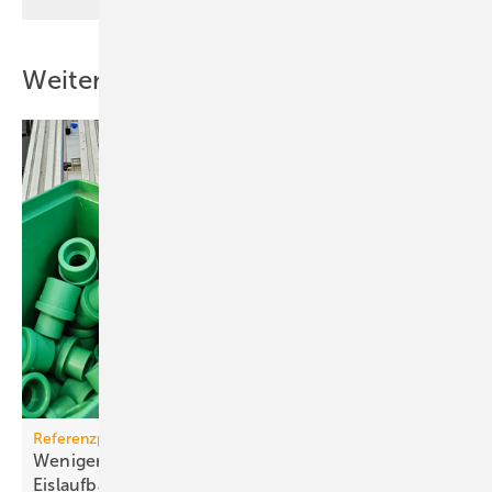
Weitere Inhalte
Referenzprojekt aquatherm
Weniger Energie und bes­se­res Eis für Haar­lems
Eis­lauf­bahn