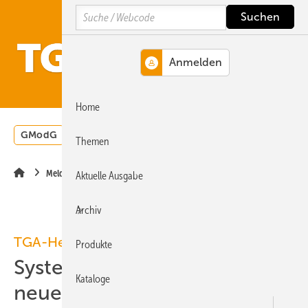
Springe
Springe
Springe
Search
auf
auf
auf
Hauptinhalt
Hauptmenü
SiteSearch
MENÜ
Home
GModG
Wärmepumpe
Heizungsförderung
Energ
Themen
Meldungen
Aktuelle Ausgabe
Archiv
TGA-Hersteller Bauen
Produkte
Systemair: Spatenstich für
Kataloge
neue Produktionshalle