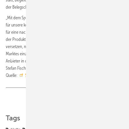
der Belegschaft des Unternehmens.
„Mit dem Spatenstich für die neue Halle setzen wir ein klares Zeichen
für unsere kontinuierliche Weiterentwicklung und unser Engagement
für eine nachhaltige, zukunftsorientierte Produktion. Die Erweiterung
der Produktionskapazitäten wird das Unternehmen in die Lage
versetzen, noch flexibler und effizienter auf die Bedürfnisse des
Marktes einzugehen und ihre Position als einer der führenden
Anbieter in der Branche weiter auszubauen“, erklärte Geschäftsführer
Stefan Fischer in seiner Rede. ■
Quelle:
Systemair
/ fl
Teilen
Link kopieren
Tags