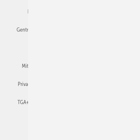
Editor's choice
E-Paper
Fachbeiträge
Gentner Verlag
Impressum
Karriere bei Gentner
Team
Mediaservice
Mitgliedschaften und Engagement
Newsletter
Privacy Manager
RSS-Feed
TGA+E abonnieren
TGA+E-WissensCheck
Veranstaltungen / Webinare
© 2026 TGA+E Fachplaner