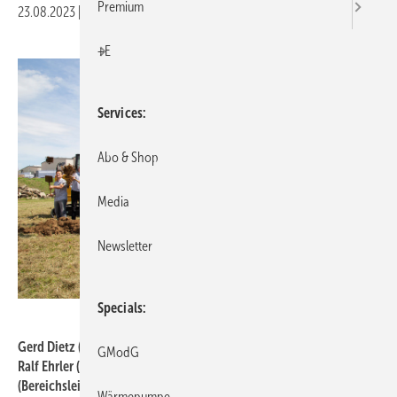
Premium
23.08.2023
|
Druckvorschau
+E
Services
Abo & Shop
Media
Newsletter
Specials
Systemair
Gerd Dietz (Bereichsleiter Schlüsselfertigbau Baugruppe Stauch),
GModG
Ralf Ehrler (Architekt Baugruppe Stauch), Peter Dörzbacher
(Bereichsleiter Betrieb / Projektleiter Hallenneubau Systemair),
Wärmepumpe