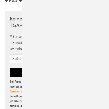
Halle
SHK-TGA-Hersteller bauen
Systemair
Keine Zeit? Kein Problem mit dem
TGA+E Newsletter!
Mit unserem Newsletter erhalten Sie regelmäßig von uns
ausgewählte Informationen und Neuigkeiten, gebündelt und
kostenlos direkt ins Postfach.
Bei Anmeldung zu diesem Newsletter bin ich damit einverstanden, über
interessante Verlags- und Online-Angebote
der Marken der Alfons W.
Gentner Verlag GmbH & Co. KG
informiert zu werden. Diese
Einwilligung kann ich jederzeit widerrufen und eine Abmeldung ist
jederzeit möglich. Informationen zum Umgang mit Daten finden Sie
auch in unserer
Datenschutzerklärung
.