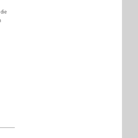
 die
n