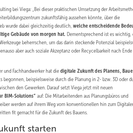
ulting bei Viega: „Bei dieser praktischen Umsetzung der Arbeitsmeth
iterbildungszentrum zukunftsfähig aussehen könnte, über die
eb wurde dabei gleichzeitig deutlich,
welche entscheidende Bede
ltige Gebäude von morgen hat.
Dementsprechend ist es wichtig, 
 Werkzeuge beherrschen, um das darin steckende Potenzial beispiel
 genauso aber auch soziale Akzeptanz oder Recycelbarkeit nach Ende
iber und Fachhandwerker hat die
digitale Zukunft des Planens, Bau
s begonnen, beispielsweise durch die Planung in 2- bzw. 3D oder d
zwischen den Gewerken. Darauf setzt Viega jetzt mit neuen
our BIM-Solutions“
auf: Die Mitarbeitenden aus Planungsbüros und
treiber werden auf ihrem Weg vom konventionellen hin zum Digitale
itten fit gemacht für die Zukunft des Bauens.
Zukunft starten