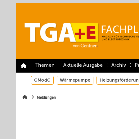
Springe
Springe
Springe
auf
auf
auf
Hauptinhalt
Hauptmenü
SiteSearch
Themen
Aktuelle Ausgabe
Archiv
P
GModG
Wärmepumpe
Heizungsförderun
Meldungen