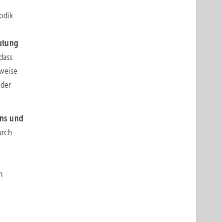
odik
utung
dass
sweise
 der
ens und
urch
n