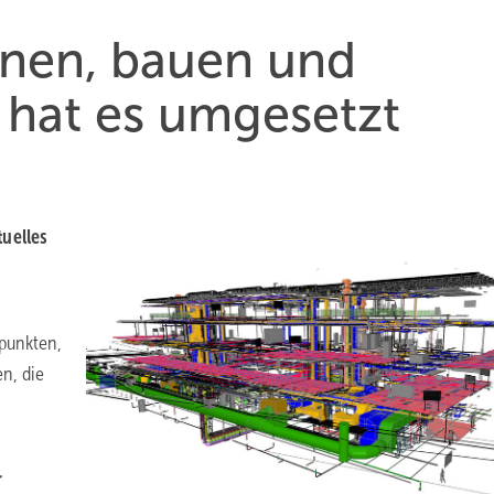
lanen, bauen und
 hat es umgesetzt
tuelles
zpunkten,
n, die
r