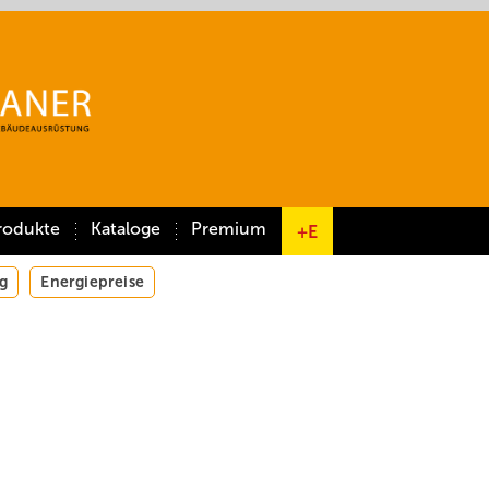
rodukte
Kataloge
Premium
+E
g
Energiepreise