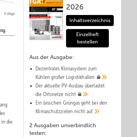
2026
Viega
Inhaltsverzeichnis
ung.
Einzelheft
bestellen
Aus der Ausgabe:
Dezentrales Klimasystem zum
Kühlen großer
Logistik­hallen
Der aktuelle PV-Ausbau über­lastet
die Orts­netze
nicht
Ein bisschen Grüngas geht bei den
lang
Klima­schutz­zielen nicht
auf
des
 in die
2 Ausgaben unverbindlich
testen: