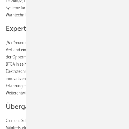
Heizungs-, Lüftungs- und Klimatechnik sowie Komponenten und
Systeme für den Brandschutz und die Gas- und Kohlenstoffmonoxid-
Warntechnik.
Expertise einbringen
„Wir freuen uns, Fördermitglied des BTGA zu sein und uns aktiv in den
Verband einzubringen“, sagte Marco Zorcic, Geschäftsführer Technik
der Oppermann Regelgeräte GmbH. „Zahlreiche Themen, die der
BTGA in seinen Fachbereichen Gebäudetechnik, Kältetechnik und
Elektrotechnik aktiv vorantreibt, passen zu den von uns entwickelten,
innovativen Lösungen. Hier möchten wir unsere Expertise und unsere
Erfahrungen in die Verbandsarbeit einbringen und zur
Weiterentwicklung der Branche beitragen."
Übergabe auf der Light + Building
Clemens Schickel, Geschäftsführer Technik des BTGA, überreichte die
Mitgliedsurkunde Mitte März im Rahmen der Messe Light + Building in