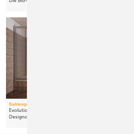
Die Bio-Treppe im GModG ist ein
Scheinzwerg
Baddesign
Evolution des Ba­de­zim­mers: Vom Zweck­raum zum
De­sign­ob­jekt