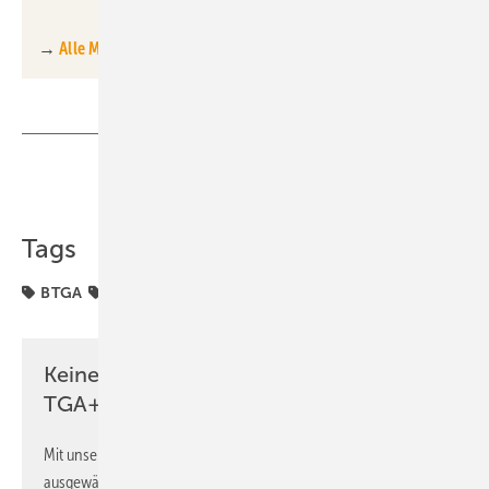
→
Alle Marktübersichten auf einen Blick
Teilen
Link kopieren
Tags
BTGA
Oppermann Regelgeräte
Keine Zeit? Kein Problem mit dem
TGA+E Newsletter!
Mit unserem Newsletter erhalten Sie regelmäßig von uns
ausgewählte Informationen und Neuigkeiten, gebündelt und