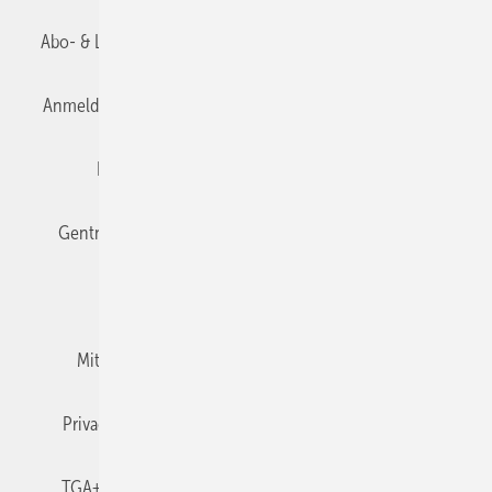
Abo- & Leserservice
AGB
Alle Inhalte chronologisch
Anmelden
Anmeldung & Registrierung
Datenschutz
Editor's choice
E-Paper
Fachbeiträge
Gentner Verlag
Impressum
Karriere bei Gentner
Team
Mediaservice
Mitgliedschaften und Engagement
Newsletter
Privacy Manager
RSS-Feed
TGA+E abonnieren
TGA+E-WissensCheck
Veranstaltungen / Webinare