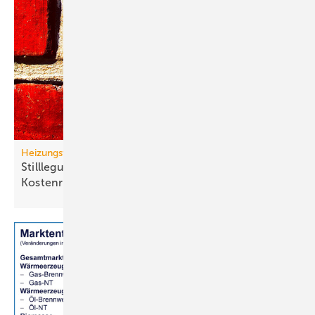
Heizungswende
Stilllegung von Gasnetzen: neue Gas-Heizung ein
Kostenrisiko