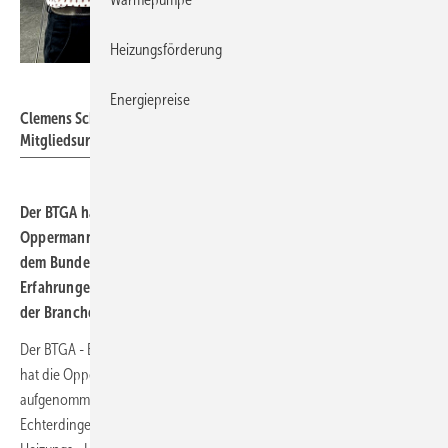
Heizungsförderung
ST / BTGA
Energiepreise
Clemens Schickel (re.) überreicht Marco Zorcic die BTGA-
Mitgliedsurkunde.
Der BTGA hat ein neues Fördermitglied gewonnen: Die
Oppermann Regelgeräte GmbH aus Leinfelden-Echterdingen tritt
dem Bundesindustrieverband bei. Das Unternehmen will seine
Erfahrungen in Sensorik und Brandschutz zur Weiterentwicklung
der Branche beitragen.
Der BTGA - Bundesindustrieverband Technische Gebäudeausrüstung
hat die Oppermann Regelgeräte GmbH als neues Fördermitglied
aufgenommen. Das Familienunternehmen mit Sitz in Leinfelden-
Echterdingen entwickelt, produziert und liefert Sensorik für die