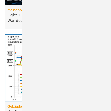
Messenachlese
Light + Building 2026 macht tech­no­lo­gi­schen
Wan­del
sicht­bar
Gebäudemodernisierungsgesetz