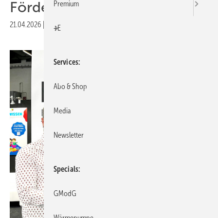
Förder­mitglied
Premium
21.04.2026
|
Druckvorschau
+E
Services
Abo & Shop
Media
Newsletter
Specials
GModG
Wärmepumpe