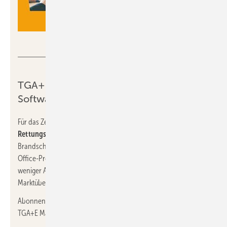
TGA+E
TGA+E-Marktübersicht „Brandschutz-
Software“
Für das Zeichnen und Aktualisieren von
Flucht- und
Rettungsplänen
oder für die Erstellung und den Nachweis von
Brandschutzkonzepten eignen sich CAD- und Grafik- oder
Office-Programme nur bedingt. Spezielle Software verspricht
weniger Aufwand und mehr Sicherheit. Unsere TGA+E-
Marktübersicht vergleicht 10+2 Programme.
Abonnenten des Premium- oder Digital Plus-Abos erhalten die
TGA+E Marktübersicht als kostenfreien
Download
.