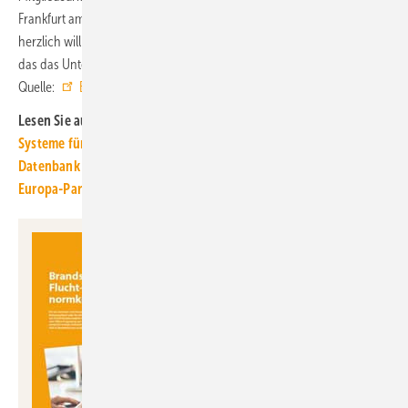
Frankfurt am Main. „Wir heißen die Oppermann Regelgeräte GmbH
herzlich willkommen und freuen uns auf das wertvolle Fachwissen,
das das Unternehmen in den
BTGA
einbringt“, so Clemens Schickel. ■
Quelle:
BTGA
/ ml
Lesen Sie auch:
Systeme für die TGA+E: kraft­voll, brand­si­cher, be­lüf­tet
Datenbank für er­folg­rei­che Wär­me­pum­pen im Be­stand
Europa-Park Hotels setzen auf mobile Zutritts­lösung von Salto