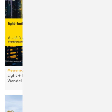
Messenachlese
Light + Building 2026 macht tech­no­lo­gi­schen
Wan­del
sicht­bar