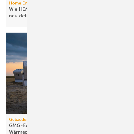
Home Energy Management System
Wie HEMS das Energie­manage­ment in Gebäuden
neu
definieren
Gebäudemodernisierungsgesetz
GMG-Eckpunkte: Es kommt jetzt auf
Wärmepumpen
an