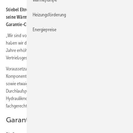
Stiebel Eltron bietet ab sofort bis zu sieben Jahre Garantie auf
Heizungsförderung
seine Wärmepumpen-Komplettsysteme. Voraussetzung ist ein
Garantie-Check vom Fachpartner.
Energiepreise
„Wir sind von der Qualität unserer Produkte absolut überzeugt. Daher
haben wir die maximal mögliche Garantiezeit von fünf auf sieben
Jahre erhöht“, so Burkhard Max, Geschäftsführer der deutschen
Vertriebsgesellschaft von Stiebel Eltron.
Voraussetzung für die Garantie-Leistung ist zunächst, dass alle
Komponenten der kompletten Anlage, also Heizungswärmepumpe
sowie etwaige Puffer- und Warmwasserspeicher oder
Durchlaufspeicher und weitere Bestandteile wie z.B. ein
Hydraulikmodul, von Stiebel Eltron stammen – und natürlich eine
fachgerechte Inbetriebnahme der Anlage.
Garantie-Check vom Fachpartner