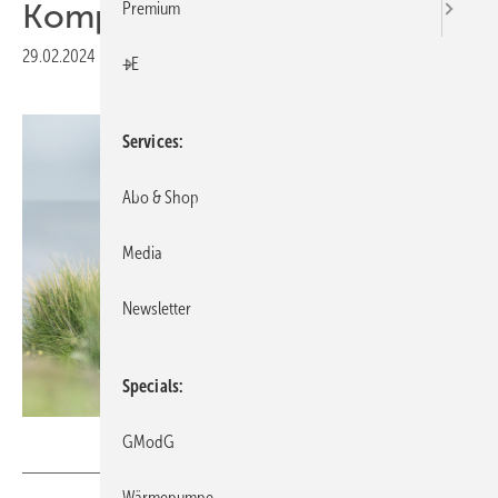
Komplett­systeme
Premium
29.02.2024
|
Druckvorschau
+E
Services
Abo & Shop
Media
Newsletter
Specials
Stiebel Eltron
GModG
Wärmepumpe