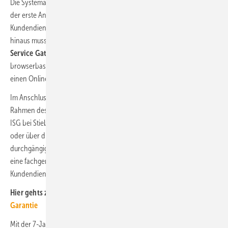
Die Systemaktivierung inklusive aller notwendigen Einstellungen sowie
der erste Anlagencheck können durch Fachpartner oder vom
Kundendienst des Unternehmens vorgenommen werden. Darüber
hinaus muss für die Erlangung der 7-Jahres-Garantie das
Internet
Service Gateway
(ISG)
von Stiebel Eltron installiert werden, das eine
browserbasierte Bedienung der Wärmepumpe im Hausnetzwerk und
einen Online-Zugang ermöglicht.
Im Anschluss an die Aktivierung registriert der Fachpartner im
Rahmen des
Garantie-Checks
alle Hauptkomponenten inklusive des
ISG bei Stiebel Eltron, entweder über die Online-Plattform Toolbox
oder über die Wärmepumpen-Service-App. Das ISG muss
durchgängig online erreichbar sein, außerdem muss alle zwei Jahre
eine fachgerechte Anlagenwartung durch den Fachpartner oder den
Kundendienst erfolgen.
Hier gehts zu weiteren
Infos und Bedingungen zur 7-Jahres-
Garantie
Mit der 7-Jahres-Garantie werden auch die Fachpartner bei der