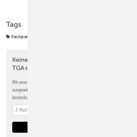
Teilen
Link kopieren
Tags
Fachpartner
Stiebel Eltron
Wärmepumpe
Keine Zeit? Kein Problem mit dem
TGA+E Newsletter!
Mit unserem Newsletter erhalten Sie regelmäßig von uns
ausgewählte Informationen und Neuigkeiten, gebündelt und
kostenlos direkt ins Postfach.