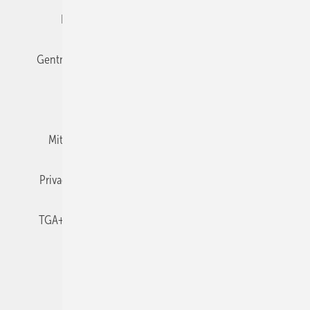
Editor's choice
E-Paper
Fachbeiträge
Gentner Verlag
Impressum
Karriere bei Gentner
Team
Mediaservice
Mitgliedschaften und Engagement
Newsletter
Privacy Manager
RSS-Feed
TGA+E abonnieren
TGA+E-WissensCheck
Veranstaltungen / Webinare
© 2026 TGA+E Fachplaner