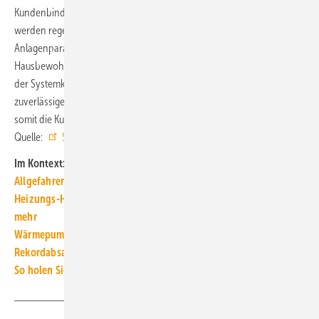
Kundenbindung unterstützt: Durch die vorgeschriebene Wartung
werden regelmäßig alle Bauteile auf ihre Funktionalität geprüft sowie
Anlagenparameter kontrolliert und mit den Komfortansprüchen der
Hausbewohner abgeglichen. Das erhöht nicht nur die Lebensdauer
der Systemkomponenten, sondern gewährleistet überdies einen
zuverlässigen, energieeffizienten Wärmepumpenbetrieb und stellt
somit die Kundenzufriedenheit sicher. ■
Quelle:
Stiebel Eltron
/ fl
Im Kontext:
Allgefahrenversicherung: Viessmann Wärmepumpen Protect
Heizungs-Hammer: thermondo verkauft keine Gas-Heizungen
mehr
Wärmepumpen-Partner: EWE und Viessmann Climate Solutions
Rekordabsatz: 2023 wurden 1,3 Mio. Wärmeerzeuger verkauft
So holen Sie einen Teil der Wärmepumpen-Stromkosten zurück