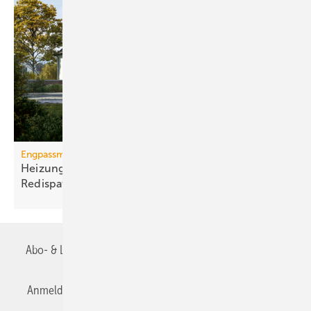
Engpassmanagement
Heizungs-Wärmepumpen können auch
Redispatch
Abo- & Leserservice
AGB
Alle Inhalte chronologisch
Anmelden
Anmeldung & Registrierung
Datenschutz