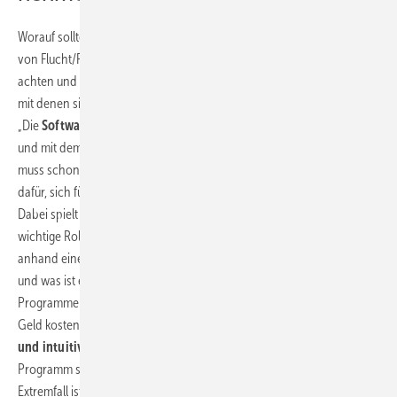
Worauf sollte man bei der Auswahl von Programmen für die Erstellung
von Flucht/Rettungswege-, Feuerwehr- oder Brandschutzplänen
achten und welche Software passt zu mir? Das waren auch Fragen,
mit denen sich Bernd Baumann eingehend auseinandergesetzt hat.
„Die
Software ist mein wichtigstes Werkzeug
, das ich täglich nutze
und mit dem Hersteller gehe ich eine langfristige Partnerschaft ein. Da
muss schon alles stimmen“, betont Baumann. Deshalb plädiert er
dafür, sich für eine sorgfältige Programmauswahl Zeit zu nehmen.
Dabei spielt seiner Ansicht nach nicht nur der Funktionsumfang eine
wichtige Rolle: „Was man vom Programm erwartet, sollte man vorher
anhand einer
Prioritätenliste
klären – was brauche ich tatsächlich
und was ist eher überflüssig? Man sollte keine überladenen
Programme kaufen, mit Modulen, die man nicht braucht und die nur
Geld kosten.“ Für Baumann ebenso wichtig ist die Frage,
wie einfach
und intuitiv sich die Software bedienen lässt.
„Ein kompliziertes
Programm sorgt nur für Frust und lange Einarbeitungszeiten. Im
Extremfall ist man zum Programmwechsel gezwungen. Ich kenne