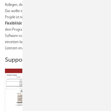
Kollegen, die ihr Programm deshalb nachträglich wechseln mussten.
Das wollte ich unbedingt vermeiden, denn ein Umstieg mitten im
Projekt ist nicht mal nebenbei erledigt“, gibt Baumann zu bedenken.
Flexibilität
ist ihm genauso wichtig: Wie viele Mitarbeiter sollen mit
dem Programm jetzt und künftig welche Projekte bearbeiten. Ist die
Software so flexibel, dass man sie auch für künftige, größere Projekte
einsetzen kann? Kann man sie bei Bedarf problemlos auf mehrere
Lizenzen erweitern – und wenn ja, zu welchem Preis?
Support durch Softwareanbieter