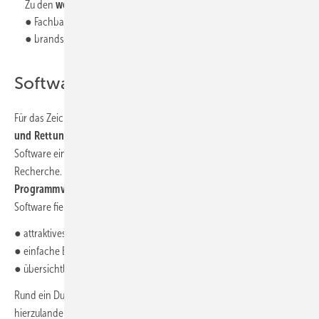
Zu den
weiteren Leistungen
Baumanns gehören die
● Fachbauleitung Brandschutz oder die
● brandschutztechnische Beratung.
Software sorgfältig auswählen
Für das Zeichnen von
Brandschutz- und Feuerwehrplänen, Flucht-
und Rettungsplänen
setzt Baumann
Fluchtplan 2022
von Weise
Software ein. Entdeckt hat er das Programm bei der Online-
Recherche. Nach eingehenden
Marktvergleichen und einer
Programmvorstellung
durch einen Kundenberater von Weise
Software fiel die Entscheidung wegen dieser Attribute:
● attraktives Preis- Leistungsverhältnis
● einfache Bedienung
● übersichtliche Programmstruktur
Rund ein Dutzend Programme für den Brandschutz stehen
hierzulande zur Verfügung. Umso wichtiger findet Baumann