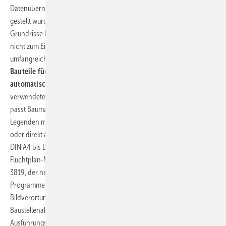
Datenübernahme. Da die Grundrisse bisher immer zur Verfügung
gestellt wurden, kam der in der Software integrierte 2D-Editor, mit dem
Grundrisse halbautomatisch eingegeben werden können, bisher
nicht zum Einsatz. Besonders schätzen gelernt hat Baumann die
umfangreiche, aktuelle und normgerechte
Symbolbibliothek,
die
Bauteile für Brandschutzpläne
oder die
Verhaltenstafeln
. Auch die
automatische Legenden-Generierung
spart viel Zeit, weil im Plan
verwendete Symbolik automatisch aufgelistet und erläutert wird. Diese
passt Baumann dann bedarfsgerecht an oder erstellt individuelle
Legenden manuell. Ausgegeben werden die Pläne im PDF-Format
oder direkt auf dem büroeigenen Farb-Laserdrucker in den Formaten
DIN A4 bis DIN A0. Inzwischen nutzt Baumann auch das neue
Fluchtplan-Modul für Erstellung von Brandschutzplänen nach VDI
3819, der neben Fluchtplan und Brandschutznachweis auch die
Programme Bautagebuch inklusive Mängelmanagement und die
Bildverortung von Weise Software einsetzt. Damit dokumentiert er
Baustellenaktivitäten, erfasst und verwaltet Material- und
Ausführungsmängel – digital und ohne Medienbrüche. ■