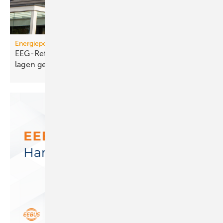
Energiepolitik
EEG-Reform: Wirt­schaft­lich­keit von PV-Dach­an­
lagen
gefährdet