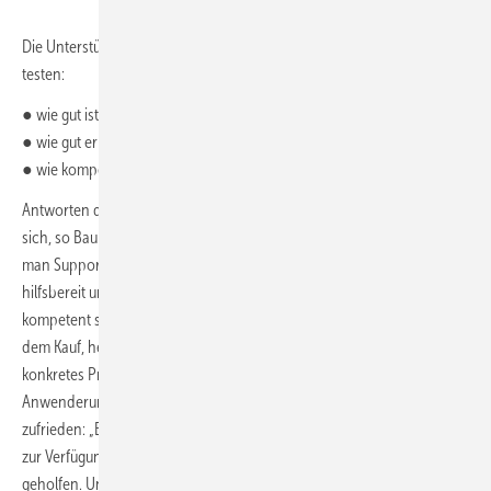
Die Unterstützung durch den Anbieter kann man vorab nicht wirklich
testen:
● wie gut ist die Unterstützung bei der Programmeinführung,
● wie gut erreichbar ist der Support und
● wie kompetent ist er?
Antworten darauf erhält man erst nach dem Kauf. Aber man kann
sich, so Baumann,
schon in der Testphase ein Bild machen
. „Ob
man Support-Mitarbeiter schnell erreicht, ob diese freundlich,
hilfsbereit und nicht nur programm-technisch, sondern auch fachlich
kompetent sind, lässt sich auch schon beim Software-Test, noch vor
dem Kauf, herausfinden. Am besten einfach anrufen und ein
konkretes Problem schildern“, rät Baumann. Mit der
Anwenderunterstützung von Weise Software ist Baumann sehr
zufrieden: „Bei den ersten Schritten haben mir die auf der Homepage
zur Verfügung gestellten
Lernvideos und Tipps & Tricks
sehr
geholfen. Unterstützt wurde ich auch von den
Supportmitarbeitern
,