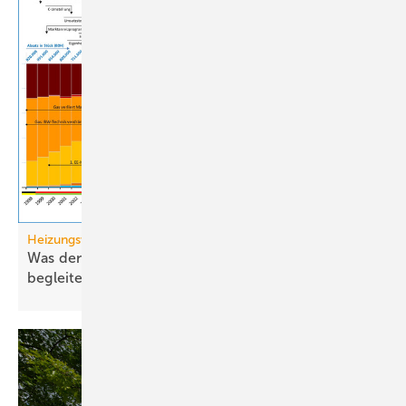
Heizungswende
Was den Heizungsmarkt antreibt, bremst und
begleitet (Teil
2)