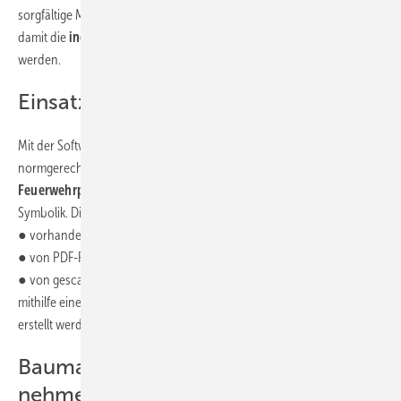
sorgfältige Marktrecherche und eine wohl überlegte Auswahlstrategie,
damit die
individuellen Bedürfnisse
von der Software auch bedient
werden.
Einsatzgebiete für Fluchtplan
Mit der Software erstellt er
Unterlagen für den Brandschutz
normgerecht gemäß
DIN ISO 23601
und
BGV A8
sowie
Feuerwehrpläne
nach
DIN 14095
mehrsprachig und mit aktueller
Symbolik. Die Pläne können entweder auf der Basis
● vorhandener CAD-Zeichnungen im DXF- oder DWG-Format,
● von PDF-Plänen,
● von gescannten Bestandsplänen oder
mithilfe eines integrierten 2D-Grundrissgenerators komplett neu
erstellt werden.
Baumann: Für Auswahlprozess Zeit
nehmen