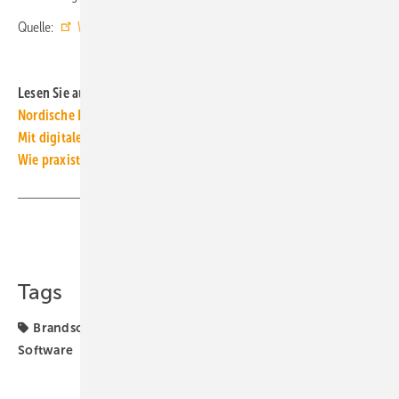
Quelle:
Weise Software
/ ml
Lesen Sie auch:
Nordische Botschaften setzen auf digitalen Brandschutz
Mit digitalen Simulationen reale Brände vermeiden
Wie praxistauglich sind Brandversuche für Rohrabschottungen?
Teilen
Link kopieren
Tags
Brandschutz
Brandschutzdokumentation
Weise
Software