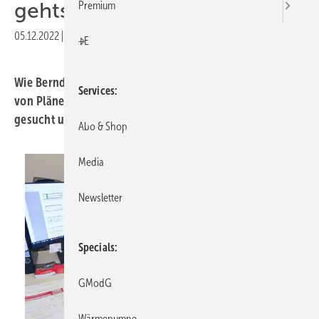
gehts
Premium
05.12.2022
|
Druckvorschau
+E
Wie Bernd Baumann die richtige Software zum Erstellen
Services
von Plänen und Nachweisen rund um Brandschutz
gesucht und gefunden hat. Erfahrungen und Tipps.
Abo & Shop
Media
Newsletter
Specials
GModG
Wärmepumpe