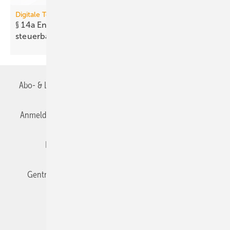
Digitale Tools
§ 14a EnWG: Neues Tool prüft Er­reich­bar­keit
steuer­barer
Anlagen
Abo- & Leserservice
AGB
Alle Inhalte chronologisch
Anmelden
Anmeldung & Registrierung
Datenschutz
Editor's choice
E-Paper
Fachbeiträge
Gentner Verlag
Impressum
Karriere bei Gentner
Team
Mediaservice