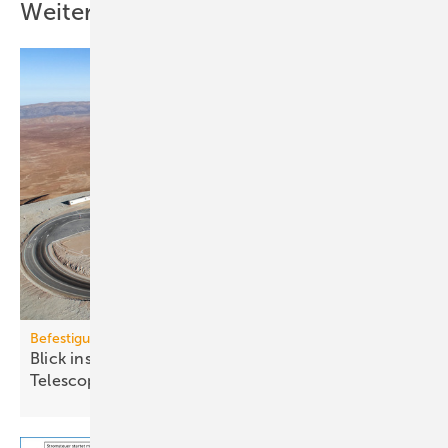
Weitere Inhalte
Befestigungstechnik
Blick ins All: fischer-Sys­te­me im Ex­treme­ly Large
Te­le­scope