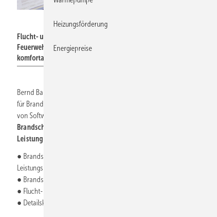
Bernd Baumann
Heizungsförderung
Flucht- und Rettungspläne, Brandschutz- oder
Feuerwehrpläne erstellt Bernd Baumann an seinem
Energiepreise
komfortablen Mehrbildschirm-Arbeitsplatz.
Bernd Baumann führt ein Planungs- und Sachverständigenbüro
für Brandschutz als Einzelunternehmen. Durch die Unterstützung
von Software ist er in der Lage, auch
umfangreichere
Brandschutzprojekte
zu bearbeiten und ein
breites
Leistungsspektrum
anzubieten:
● Brandschutznachweise und Brandschutzkonzepte der
Leistungsphasen 1 bis 4,
● Brandschutz- und Feuerwehrpläne,
● Flucht- und Rettungspläne oder
● Detailskizzen.