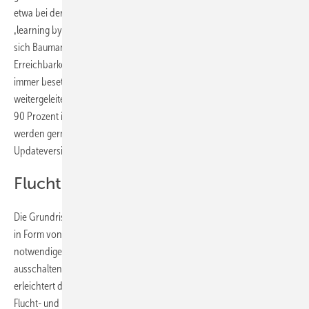
etwa bei der Erstellung eines individuellen Plankopfes. Der Rest war
‚learning by doing‘ und nach etwa einer Woche war ich fit“, erinnert
sich Baumann. Insbesondere die einfache und schnelle
Erreichbarkeit schätzt er sehr: „Zu den Geschäftszeiten ist der Support
immer besetzt und wenn alle Mitarbeiter belegt sind, werde ich
weitergeleitet und die Telefonnummer notiert. Der Rückruf erfolgt zu
90 Prozent innerhalb einer Stunde. Auch
Verbesserungsvorschläge
werden gerne aufgenommen und manchmal schon in der nächsten
Updateversion umgesetzt“.
Fluchtplan in der Praxis
Die Grundrisspläne importiert Baumann meist von den Auftraggebern
in Form von DXF/DWG- oder PDF-Dateien. „So kann ich auch
notwendige und nicht notwendige Zeichnungsfolien ein- oder
ausschalten und die
automatische Raumflächen-Erkennung
erleichtert die Markierung und Kennzeichnung von Feuerwehr-,
Flucht- und Rettungsplänen“, erläutert Baumann die Vorteile der