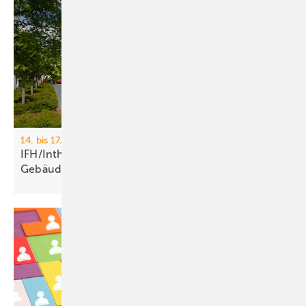
14. bis 17. April 2026, Messe Nürnberg
IFH/Intherm 2026: Sanitär-, Haus- und
Ge­bäu­de­tech­nik