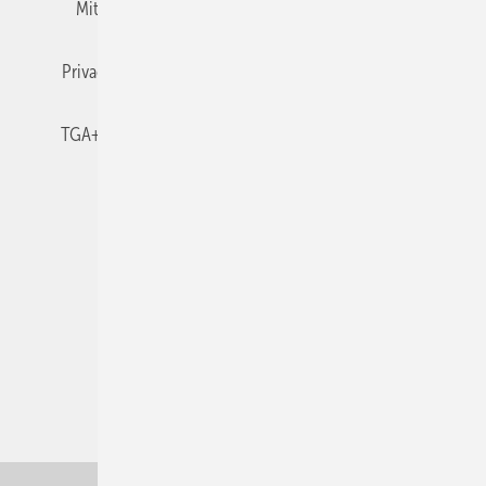
Mitgliedschaften und Engagement
Newsletter
Privacy Manager
RSS-Feed
TGA+E abonnieren
TGA+E-WissensCheck
Veranstaltungen / Webinare
© 2026 TGA+E Fachplaner