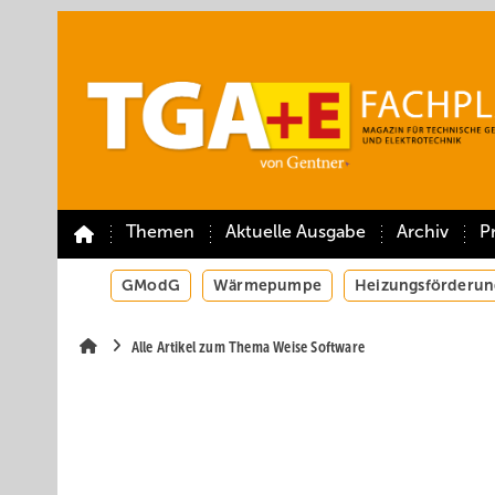
Springe
Springe
Springe
auf
auf
auf
Hauptinhalt
Hauptmenü
SiteSearch
Themen
Aktuelle Ausgabe
Archiv
P
GModG
Wärmepumpe
Heizungsförderun
Alle Artikel zum Thema Weise Software