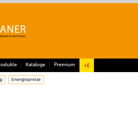
rodukte
Kataloge
Premium
+E
g
Energiepreise