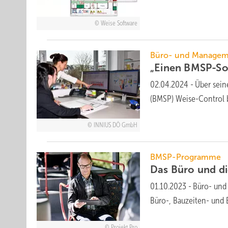
Weise Software
Büro- und Manageme
„Einen BMSP-So
02.04.2024
-
Über sein
(BMSP) Weise-Control 
INNIUS DÖ GmbH
BMSP-Programme
Das Büro und di
01.10.2023
-
Büro- und
Büro-, Bauzeiten- und
Projekt Pro