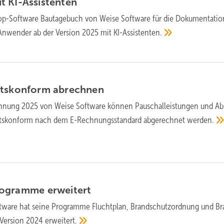
it
KI-Assistenten
op-Software Bautagebuch von Weise Software für die Dokumen­tatio
t An­wen­der ab der Version 2025 mit
KI-Assistenten.
htskonform
abrechnen
nung 2025 von Weise Software kön­nen Pau­schal­leis­tun­gen und Ab
s­kon­form nach dem E-Rech­nungs­stan­dard ab­ge­rech­net
wer­den.
Programme
erweitert
tware hat seine Pro­gram­me Fluchtplan, Brand­schutz­ordnung und B
r Version 2024
erweitert.