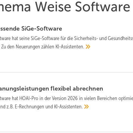
Thema Weise Software
assende
SiGe-Software
tware hat seine SiGe-Software für die Sicher­heits- und Gesund­heits
ert. Zu den Neue­rungen zählen
KI-Assistenten.
anungsleistungen flexibel
abrechnen
­ware hat HOAI-Pro in der Version 2026 in vielen Be­rei­chen opti­mi
sind z. B. E-Rech­nun­gen und
KI-Assis­tenten.