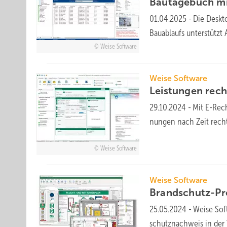
Bautagebuch m
01.04.2025
-
Die Deskt
Bau­ablaufs unter­stütz
Weise Software
Weise Software
Leistungen rec
29.10.2024
-
Mit E-Rech
nungen nach Zeit recht
Weise Software
Weise Software
Brandschutz-
25.05.2024
-
Weise Sof
schutz­nach­weis in de