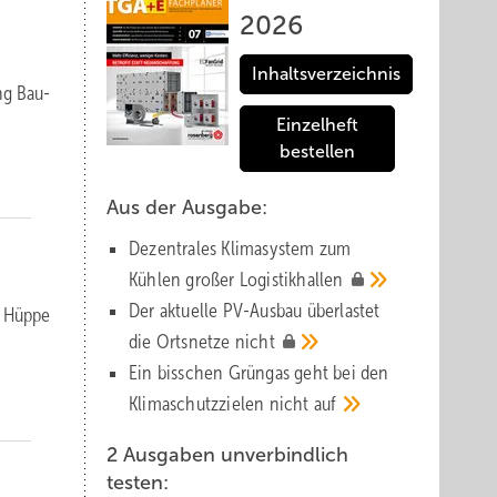
2026
Inhaltsverzeichnis
ng Bau-
Einzelheft
bestellen
Aus der Ausgabe:
Dezentrales Klimasystem zum
Kühlen großer
Logistik­hallen
Der aktuelle PV-Ausbau über­lastet
s, Hüppe
die Orts­netze
nicht
Ein bisschen Grüngas geht bei den
Klima­schutz­zielen nicht
auf
2 Ausgaben unverbindlich
testen: