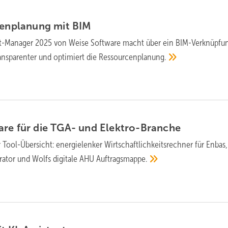
tenplanung mit
BIM
t-Manager 2025 von Weise Software macht über ein BIM-Ver­knüp­fu
s­pa­ren­ter und opti­miert die
Ressour­cen­planung.
are für die TGA- und
Elek­tro-Branche
 Tool-Übersicht: energielenker Wirt­schaft­lich­keits­rechner für Enba
rator und Wolfs digi­tale AHU
Auftrags­mappe.