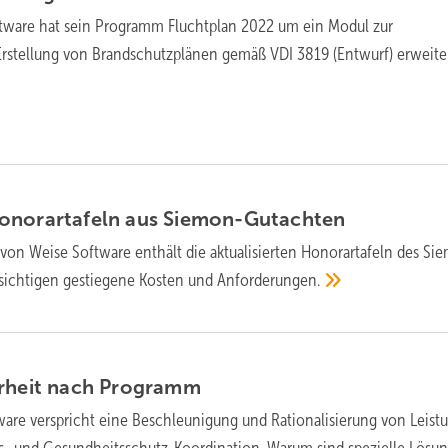
tware hat sein Programm Fluchtplan 2022 um ein Modul zur
Erstellung von Brandschutzplänen gemäß VDI 3819 (Entwurf)
erweiter
onorartafeln aus
Siemon-Gutachten
von Weise Software enthält die aktualisierten Honorartafeln des Si
ksichtigen gestiegene Kosten und
Anforderungen.
rheit nach
Programm
are verspricht eine Beschleunigung und Rationalisierung von Leist
ts- und Gesundheitsschutz-Koordination. Warum sind spezielle Lösu