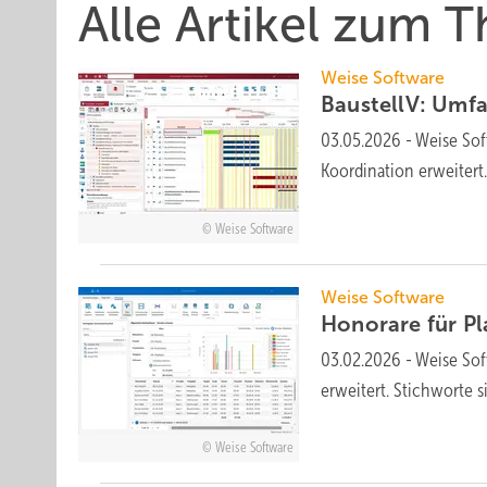
Alle Artikel zum 
Weise Software
BaustellV: Umf
03.05.2026
-
Weise Sof
Koordi­na­tion er­wei­t
Weise Software
Weise Software
Honorare für Pl
03.02.2026
-
Weise Soft
er­weitert. Stich­worte 
Weise Software