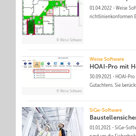
01.04.2022
-
Weise Sof
richtlinienkonformen 
Weise Software
Weise Software
HOAI-Pro mit H
30.09.2021
-
HOAI-Pro 
Gutachtens. Sie berüc
Weise Software
SiGe-Software
Baustellensiche
01.01.2021
-
SiGe-Softw
rund um die Sicherhei