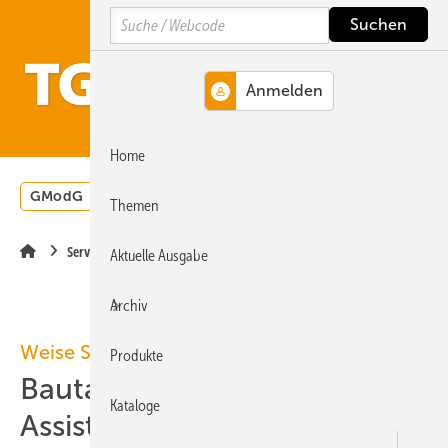
Springe
Springe
Springe
Search
auf
auf
auf
Hauptinhalt
Hauptmenü
SiteSearch
MENÜ
Home
GModG
Wärmepumpe
Heizungsförderung
Energ
Themen
Service
Aktuelle Ausgabe
Archiv
Weise Software
Produkte
Bautagebuch mit KI-
Kataloge
Assistenten