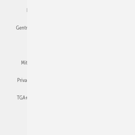
Editor's choice
E-Paper
Fachbeiträge
Gentner Verlag
Impressum
Karriere bei Gentner
Team
Mediaservice
Mitgliedschaften und Engagement
Newsletter
Privacy Manager
RSS-Feed
TGA+E abonnieren
TGA+E-WissensCheck
Veranstaltungen / Webinare
© 2026 TGA+E Fachplaner