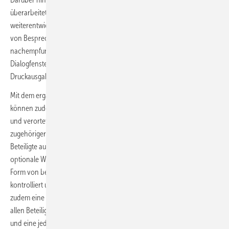
überarbeitet. Neu sind ein Eigenschaften-Dialog, eine
weiterentwickelte Teilnehmerliste, eine übersichtlichere Gliederung
von Besprechungspunkten, eine dem Microsoft-Explorer
nachempfundene Bilderansicht sowie zentrale, selbsterklärende
Dialogfenster für die Bearbeitung einzelner Informationen und die
Druckausgabe.
Mit dem ergänzenden, optionalen Modul Mängelmanagement
können zudem Mängel im Bautagebuch rationell erfasst, verwaltet
und verortet werden. Außerdem können Mängellisten inklusive
zugehöriger Pläne und Marker gezielt an einzelne oder an alle
Beteiligte automatisiert versendet werden. Über die ebenfalls
optionale Webplattform Mängelmanagement Web können Mängel in
Form von beschreibenden Texten und Fotos online gemeldet,
kontrolliert und abgenommen werden. Die Webplattform ermöglicht
zudem eine schnelle und unkomplizierte Kommunikation zwischen
allen Beteiligten, eine lückenlose Dokumentation aller Rückmeldungen
und eine jederzeitige Kontrolle des aktuellen Bearbeitungsstands.