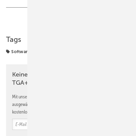
Teilen
Link kopieren
Tags
Software
TGA-Software
Weise Software
Keine Zeit? Kein Problem mit dem
TGA+E Newsletter!
Mit unserem Newsletter erhalten Sie regelmäßig von uns
ausgewählte Informationen und Neuigkeiten, gebündelt und
kostenlos direkt ins Postfach.