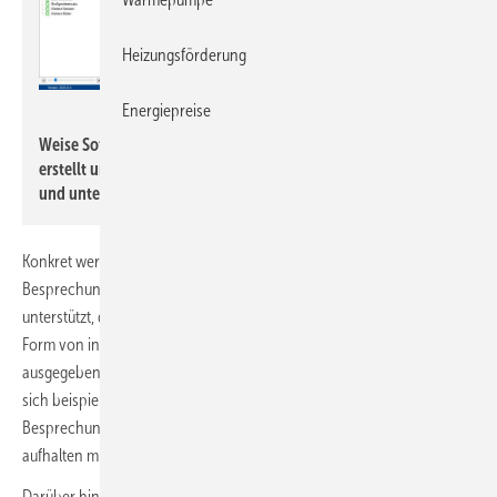
Heizungsförderung
Energiepreise
Weise Software
Weise Software: Bautagebuch 2025 dokumentiert Bauabläufe,
erstellt und verwaltet Bautagebücher oder Baustellenberichte
und unterstützt das Mängelmanagement.
Konkret werden Anwender beim Verfassen von Bauberichten,
Besprechungsprotokollen oder Mängelbeschreibungen dahingehend
unterstützt, dass von ihnen vorgegebene Stichpunkte automatisch in
Form von inhaltlich schlüssigen und gut formulierten Texten
ausgegeben werden. Das rationalisiert Abläufe erheblich, weil man
sich beispielsweise nicht mit der Ausformulierung von
Besprechungsprotokollen, Bild- oder Mängelbeschreibungen
aufhalten muss.
Darüber hinaus wurde das Besprechungsprotokoll komplett