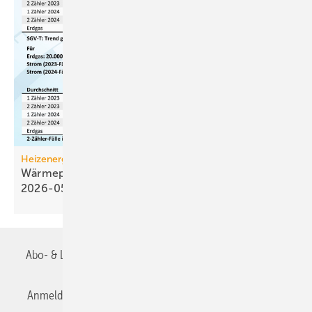
Heizenergiekosten
Wärmepumpen­strom-/Gas­preis-Baro­meter
2026-05
Abo- & Leserservice
AGB
Alle Inhalte chronologisch
Anmelden
Anmeldung & Registrierung
Datenschutz