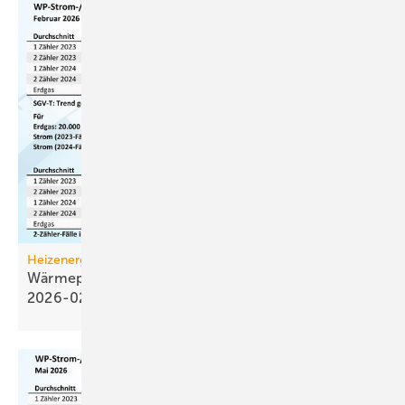
Heizenergiekosten
Wärmepumpen­strom-/Gas­preis-Baro­meter
2026-02