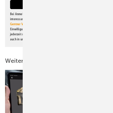
Bei Anmeldung zu diesem Newsletter bin ich damit einverstanden, über
interessante Verlags- und Online-Angebote
der Marken der Alfons W.
Gentner Verlag GmbH & Co. KG
informiert zu werden. Diese
Einwilligung kann ich jederzeit widerrufen und eine Abmeldung ist
jederzeit möglich. Informationen zum Umgang mit Daten finden Sie
auch in unserer
Datenschutzerklärung
.
Weitere Inhalte