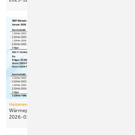
Heizenergiekosten
Wärmepumpen­strom-/Gas­preis-Baro­meter
2026-01