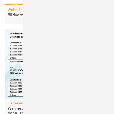
Weise Software
Bildverortung für
Baustellenfotos
Heizenergiekosten
Wärmepumpen­strom-/Gas­preis-Baro­meter
2025-12