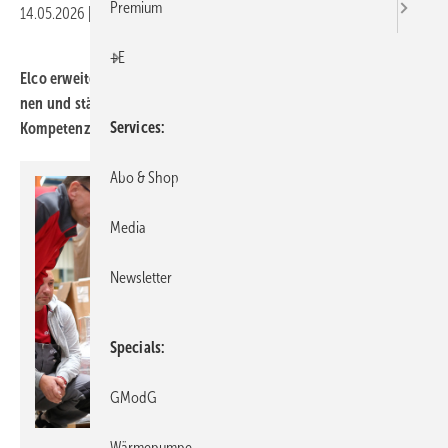
Premium
14.05.2026
|
Druckvorschau
+E
Elco erweitert bundesweit das Schu­lungs­pro­gramm in den Regio­
nen und stärkt die Wärme­pum­pen Aka­demie in Hechingen als
Services
Kompe­tenz­zentrum.
Abo & Shop
Media
Newsletter
Specials
GModG
Wärmepumpe
Elco