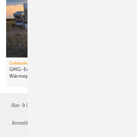
Gebäudemodernisierungsgesetz
GMG-Eckpunkte: Es kommt jetzt auf
Wärmepumpen
an
Abo- & Leserservice
AGB
Alle Inhalte chronologisch
Anmelden
Anmeldung & Registrierung
Datenschutz