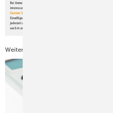
Bei Anmeldung zu diesem Newsletter bin ich damit einverstanden, über
interessante Verlags- und Online-Angebote
der Marken der Alfons W.
Gentner Verlag GmbH & Co. KG
informiert zu werden. Diese
Einwilligung kann ich jederzeit widerrufen und eine Abmeldung ist
jederzeit möglich. Informationen zum Umgang mit Daten finden Sie
auch in unserer
Datenschutzerklärung
.
Weitere Inhalte