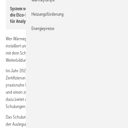
System verstehen, Fehler erkennen, Lösungen entwickeln –
Heizungsförderung
die Elco-Schulungen vermitteln praxisorientierte Methoden
für Analyse und Optimierung von Wärmepumpenanlagen.
Energiepreise
Wer Wärmepumpen und moderne Heizsysteme fachgerecht plant,
installiert und wartet, benötigt aktuelles Praxiswissen. Elco bietet dafür
mit dem Schulungsprogramm „Elco Experience“ ein bundesweites
Weiterbildungsangebot.
Im Jahr 2026 umfasst das Programm Seminare, Trainings und
Zertifizierungen an mehreren regionalen Standorten. Im Fokus stehen
praxisnahe Inhalte, die eine sichere Planung, effiziente Installation
und einen zuverlässigen Betrieb der Anlagen unterstützen. Ergänzend
dazu bietet die Wärmepumpen Akademie in Hechingen vertiefende
Schulungen für spezialisierte Anwendungen.
Das Schulungsangebot deckt zentrale Themen der SHK-Praxis ab: von
der Auslegung und Installation von Wärmepumpen über