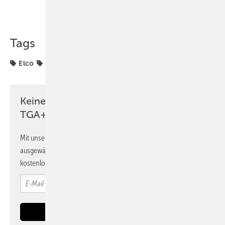
Teilen
Link kopieren
Tags
Elco
Schulungen
Weiterbildung
Wärmepumpe
Keine Zeit? Kein Problem mit dem
TGA+E Newsletter!
Mit unserem Newsletter erhalten Sie regelmäßig von uns
ausgewählte Informationen und Neuigkeiten, gebündelt und
kostenlos direkt ins Postfach.