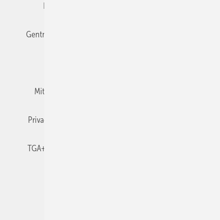
Editor's choice
E-Paper
Fachbeiträge
Gentner Verlag
Impressum
Karriere bei Gentner
Team
Mediaservice
Mitgliedschaften und Engagement
Newsletter
Privacy Manager
RSS-Feed
TGA+E abonnieren
TGA+E-WissensCheck
Veranstaltungen / Webinare
© 2026 TGA+E Fachplaner