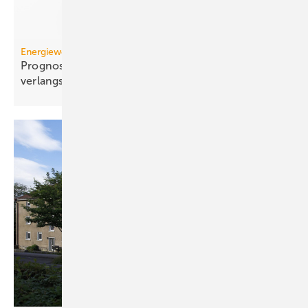
Energiewende
Prognose: Dekarbonisierung hat sich 2025 stark
verlangsamt