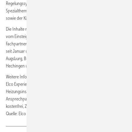
Regelungssysteme und Brennwerttechnologien bis hin zu
Spezialthemen. Auch anerkannte Qualifikationen wie VDI 4645 P/E
sowie der Kälteschein können erworben werden.
Die Inhalte richten sich an unterschiedliche Qualifikationsstufen –
vom Einsteiger über Monteure und Meister bis hin zu erfahrenen
Fachpartnern und Kundendiensttechnikern. Die Schulungen laufen
seit Januar und werden ganzjährig angeboten, unter anderem in
Augsburg, Berlin, Düsseldorf, Frankfurt am Main, Hamburg, Hannover,
Hechingen und Nürnberg.
Weitere Informationen zu Terminen, Anmeldung und Inhalten der
Elco Experience finden Fachpartner und interessierte
Heizungsinstallateure auf der
ELCO Website
sowie über ihre
Ansprechpartner im Vertrieb. Fachseminare sind für Fachpartner
kostenfrei, Zertifizierungen werden kostenpflichtig angeboten. ■
Quelle: Elco / ml