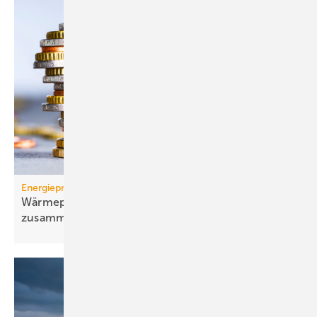
Energiepreise
Wärmepumpen-Strompreis: wie er sich
zusammensetzt