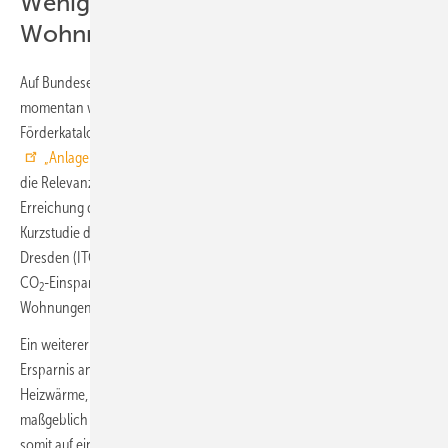
Wenig Förderung für
Wohnraumlüftungen
Auf Bundesebene scheint die Lüftungstechnik in der Förderlandschaft
momentan weit unten auf der Prioritätenliste zu stehen. Im
Förderkatalog der BAFA wird sie unter dem unscheinbaren Punkt
„Anlagentechnik“
geführt und daher häufig übersehen. Dabei ist
die Relevanz von Lüftungsanlagen mit Wärmerückgewinnung bei der
Erreichung der Klimaziele deutlich belegt. Erst kürzlich zeigte eine
Kurzstudie des Instituts für Technische Gebäudeausrüstung in
Dresden (ITG), dass Wohnraumlüftungen 5 % der bis 2030 anvisierten
CO
-Einsparungen übernehmen könnten, wenn auch nur 10 % aller
2
Wohnungen mit ihnen ausgestattet würden.
Ein weiterer Vorteil von Wohnraumlüftungen ist eine erhebliche
Ersparnis an Heizkosten, da Wärmerückgewinnung dem Verlust von
Heizwärme, wie er bei der klassischen Fensterlüftung auftritt,
maßgeblich entgegenwirkt. Wohnraumlüftungen, so die Studie, sollten
somit auf eine Stufe mit erneuerbaren Energien gestellt werden. Dass