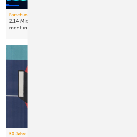
Forschungsprojekt HIP-EMIL
2,14 Mio. Euro für intel­li­gen­tes Ener­gie­ma­nage­
ment in
Gebäuden
50 Jahre IFH/Intherm