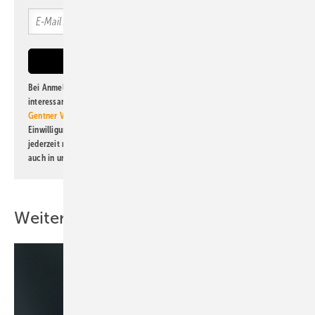
Bei Anmeldung zu diesem Newsletter bin ich damit einverstanden, über
interessante Verlags- und Online-Angebote
der Marken der Alfons W.
Gentner Verlag GmbH & Co. KG
informiert zu werden. Diese
Einwilligung kann ich jederzeit widerrufen und eine Abmeldung ist
jederzeit möglich. Informationen zum Umgang mit Daten finden Sie
auch in unserer
Datenschutzerklärung
.
Weitere Inhalte