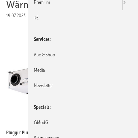
Wärmerückgewinnung
Premium
19.07.2023
|
Druckvorschau
+E
Services
Abo & Shop
Media
Newsletter
Specials
Pluggit
GModG
Pluggit: PluggEasy-Wohnraumlüftungsgeräte.
Wärmepumpe