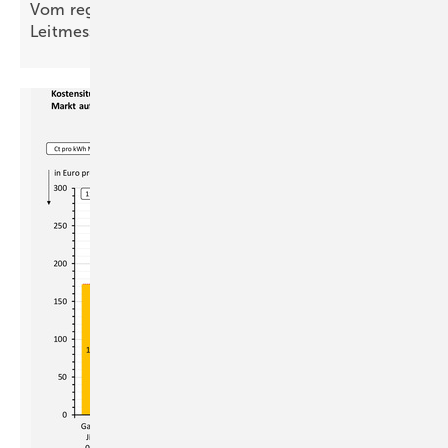
Vom regionalen Bran­chen­treff zur süd­deut­schen
Leit­messe