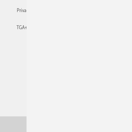
Privacy Manager
RSS-Feed
TGA+E abonnieren
TGA+E-WissensCheck
Veranstaltungen / Webinare
© 2026 TGA+E Fachplaner
Nach oben