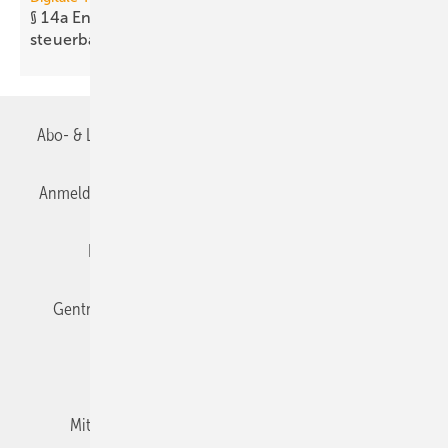
§ 14a EnWG: Neues Tool prüft Er­reich­bar­keit
steuer­barer
Anlagen
Abo- & Leserservice
AGB
Alle Inhalte chronologisch
Anmelden
Anmeldung & Registrierung
Datenschutz
Editor's choice
E-Paper
Fachbeiträge
Gentner Verlag
Impressum
Karriere bei Gentner
Team
Mediaservice
Mitgliedschaften und Engagement
Newsletter