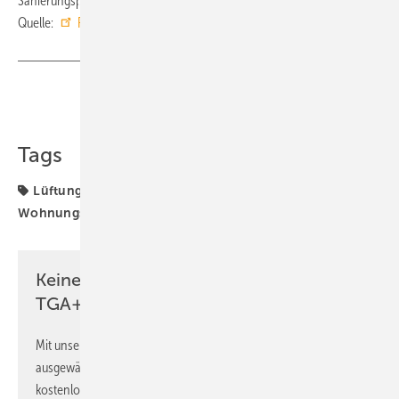
Sanierungsprojekte zügig abgeschlossen werden konnten.“ ■
Quelle:
Pluggit
/ fl
Teilen
Link kopieren
Tags
Lüftungsanlage
Wohnraumlüftung
Wohnungslüftung
Wärmerückgewinnung
Keine Zeit? Kein Problem mit dem
TGA+E Newsletter!
Mit unserem Newsletter erhalten Sie regelmäßig von uns
ausgewählte Informationen und Neuigkeiten, gebündelt und
kostenlos direkt ins Postfach.