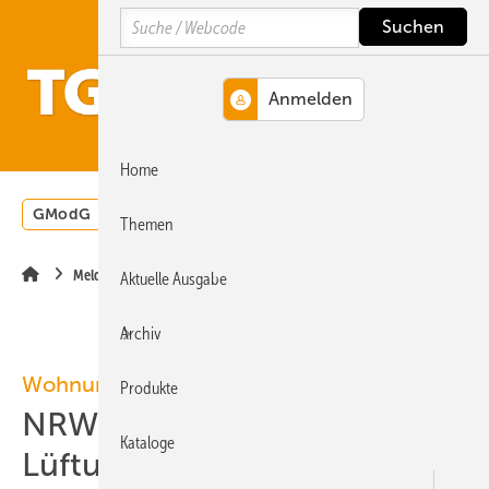
Springe
Springe
Springe
Search
auf
auf
auf
Hauptinhalt
Hauptmenü
SiteSearch
MENÜ
Home
GModG
Wärmepumpe
Heizungsförderung
Energ
Themen
Meldungen
Aktuelle Ausgabe
Archiv
Wohnungslüftung
Produkte
NRW fördert
Kataloge
Lüftungsanlagen mit