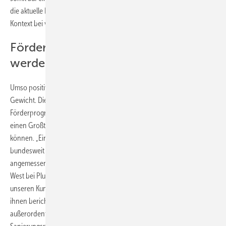
die aktuelle Förderlandschaft das nicht widerspiegelt, sorgt in diesem
Kontext bei vielen für Verwunderung.
Förderangebote können kombiniert
werden
Umso positiver fällt nun das
Förderangebot des Landes NRW
ins
Gewicht. Diese Fördergelder können zusätzlich zu
Förderprogrammen des Bundes genutzt werden, so dass Bauherren
einen Großteil der Investitionskosten wieder zurückbekommen
können. „Eine gute Maßnahme. Noch besser wäre natürlich eine
bundesweit einheitliche Förderwelt, die die Wohnraumlüftung
angemessen berücksichtigt“, findet Martin Schütte, Objektmanager
West bei Pluggit. „Wir bekommen sehr gute Rückmeldungen von
unseren Kunden hinsichtlich der Förderung in NRW. Sehr viele von
ihnen berichten, dass Antworten und Genehmigungen
außerordentlich schnell eingetroffen sind, so dass Bau- und