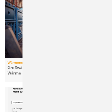
Wärmenetz
Großwärmepumpen: Weg­be­rei­ter für fossil­freie
Wär­me