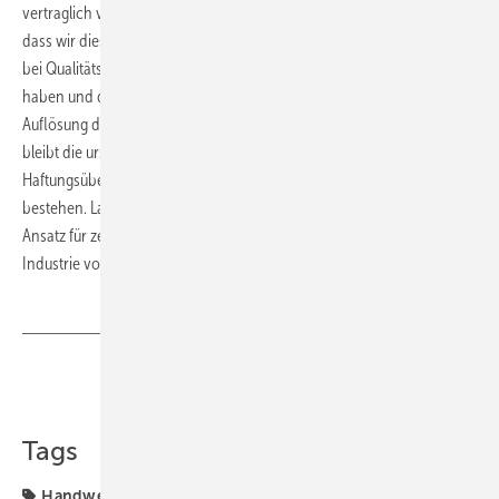
vertraglich verankert. Bramann: „Wir gehen allerdings davon aus,
dass wir diese Leistungen durch das Instrument Handwerkermarke
bei Qualitätsherstellern als Branchenstandard dauerhaft etabliert
haben und diese weiter bestehen werden.“ Unabhängig von der
Auflösung des Lizenzvertrags zwischen Markenpartnern und ZVSHK
bleibt die ursprünglich damit verbundene
Haftungsübernahmevereinbarung als separater Vertrag weiter
bestehen. Laut ZVSHK ist geplant, auf der ISH 2019 einen neuen
Ansatz für zeitgemäße Marktpartnerschaften zwischen Handwerk und
Industrie vorzustellen.
www.zvshk.de
Teilen
Link kopieren
Tags
Handwerkermarke