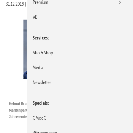
Premium
31.12.2018
|
Veröffentlicht in
Ausgabe 01-2019
|
Druckvorschau
+E
Services
Abo & Shop
Media
Newsletter
ZVSHK
Specials
Helmut Bramann: Nach intensivem Diskussionsprozess mit den
Markenpartnern wurde beschlossen, dass die Handwerkermarke zum
Jahresende 2018 ausläuft.
GModG
Wärmepumpe