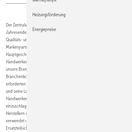
Heizungsförderung
Der Zentralverband Sanitär Heizung Klima (ZVSHK) hat zum
Energiepreise
Jahresende 2018 die Handwerkermarke vom Markt genommen. Das
Qualitäts- und Leistungsbündnis wurde im Einvernehmen mit den
Markenpartnern nach 18 Jahren aufgelöst. Helmut Bramann,
Hauptgeschäftsführer des ZVSHK: „Es ist Zeit neue Wege zu gehen. Die
Handwerkermarke hat in den Jahren ihres Bestehens Standards für
unsere Branche gesetzt und ist eines der am längsten aktiven
Branchenkonzepte.“ Geänderte Markt- und Rahmenbedingungen
erforderten jedoch andere Antworten, sodass der Zentralverband
und seine Landesverbände beschlossen hätten, die
Handwerkermarke zu beenden und eine neue Richtung
einzuschlagen. Das Handwerkermarken-Logo wird von den
Herstellern mit einer Übergangszeit von einem Jahr nicht mehr
verwendet und die Produktvorteile, wie Nachkaufgarantie oder
Ersatzteilsicherheit, sind für Innungsbetriebe künftig nicht mehr