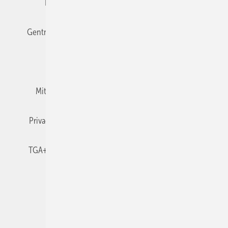
Editor's choice
E-Paper
Fachbeiträge
Gentner Verlag
Impressum
Karriere bei Gentner
Team
Mediaservice
Mitgliedschaften und Engagement
Newsletter
Privacy Manager
RSS-Feed
TGA+E abonnieren
TGA+E-WissensCheck
Veranstaltungen / Webinare
© 2026 TGA+E Fachplaner