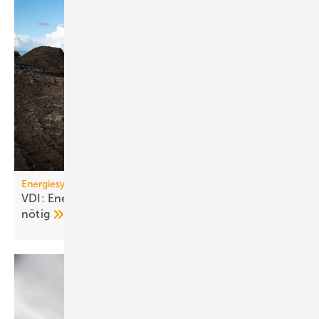
Energiesystem Deutschland
VDI: Energiewende ge­fähr­det – Kurs­kor­rek­tu­ren
nötig