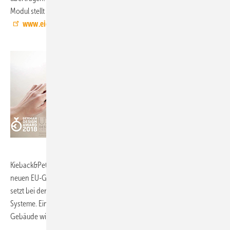
Modul stellt die Datenübertragung auch bei Routerausfall sicher.
www.eielectronics.de
Kieback&Peter, 9.1-D66,
zeigt wie die neuen Anforderungen der
neuen EU-Gebäuderichtlinie technisch umgesetzt werden können. Sie
setzt bei der Gebäudeeffizienz explizit auf intelligente, vernetzte
Systeme. Ein Intelligenzindikator soll zudem messen, wie smart die
Gebäude wirklich sind.
www.kieback-peter.de