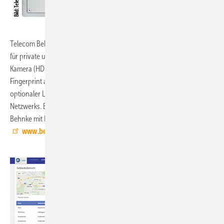
Telecom Behnke, 11.1-D20:
Die SIP-Türsprechstelle der Serie 5 IP ist
für private und kleingewerbliche Anwendungen konzipiert und mit IP-
Kamera (HD) sowie Codeschloss und RFID-Kartenleser oder
Fingerprint ausgestattet und verfügt über einen Sabotagekontakt. Ein
optionaler LAN-Secure-Adapter dient dem zusätzlichen Schutz des
Netzwerks. Eine weltweite Vernetzung ermöglicht die SIP-App TC-
Behnke mit Live-Übertragung des Videobilds auf mobile Endgeräte.
www.behnke-online.de