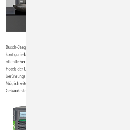
Busch-Jaeger, 8.0-G50:
Busch-tacteo ist ein individuell
konfigurierbares Bedienelement für das Gebäudemanagement
öffentlicher Gebäude, im anspruchsvollen Wohnungsbau und in
Hotels der Luxusklasse. Die kapazitive KNX-Glas-Sensorik reagiert
berührungslos. Das System bietet laut Anbieter nahezu unbegrenzte
Möglichkeiten für eine intelligente Vernetzung und
Gebäudesteuerung.
www.busch-jaeger.de