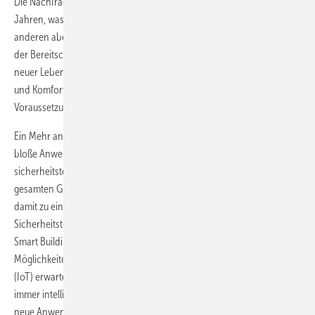
Die Nachfrage nach elektronischer Sicherheitstechnik steigt seit
Jahren, was zum einen in der guten Baukonjunktur begründet ist, zum
anderen aber auch in einem gestiegenen Sicherheitsbewusstsein und
der Bereitschaft, in Sicherheit zu investieren. Und bei der Entwicklung
neuer Lebenskonzepte in Wohn- und Arbeitsbereichen ist Sicherheit
und Komfort für Bewohner und Gebäudenutzer eine unverzichtbare
Voraussetzung.
Ein Mehr an Sicherheit und Komfort entsteht jedoch nicht durch die
bloße Anwendung der Sicherheitstechnik allein. Erst die Vernetzung
sicherheitstechnischer Einrichtungen untereinander und mit der
gesamten Gebäudetechnik führt zu einem smarten Gebäude und
damit zu einem Mehrwert für Betreiber und Nutzer. Die elektronische
Sicherheitstechnik wird integraler Bestandteil im Smart Home und
Smart Building. Sensoren der Sicherheitstechnik bieten ganz neue
Möglichkeiten zur Datenerhebung. Und mit dem Internet of Things
(IoT) erwarten Experten einen weiteren Schub: Sensoren werden
immer intelligenter, kleiner und preiswerter, sodass zukünftig völlig
neue Anwendungen möglich sein werden.