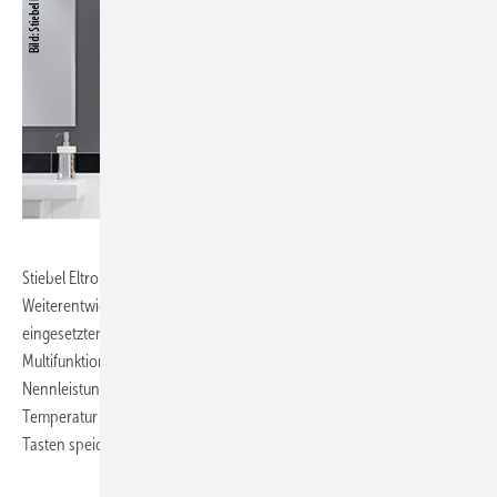
Stiebel Eltron, 8.0-E60:
Der Durchlauferhitzer DEL Plus ist eine
Weiterentwicklung des von der Wohnungswirtschaft häufig
eingesetzten DEL SL. Mit neuem Design und einem modernisierten
Multifunktionsdisplay wurde der Bedienungskomfort verbessert. Die
Nennleistung (18, 21 oder 24 kW) wird per Jumper festgelegt. Die
Temperatur lässt sich gradgenau einstellen und auf zwei Memory-
Tasten speichern.
www.stiebel-eltron.de