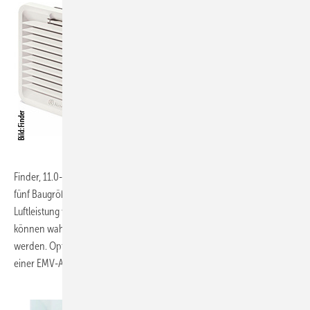
Finder, 11.0-B10:
Die Filterlüfter für Schaltschränke der Serie 7F sind in
fünf Baugrößen erhältlich und haben je nach Typ eine frei blasende
3
Luftleistung von 24 bis zu 630 (mit Filtermatte 14 bis 470) m
/h. Sie
können wahlweise mit 24 VDC oder 120 bzw. 230 VAC betrieben
werden. Optional sind die 7F-Geräte und auch die Austrittsfilter in
einer EMV-Ausführung erhältlich.
www.finder.de