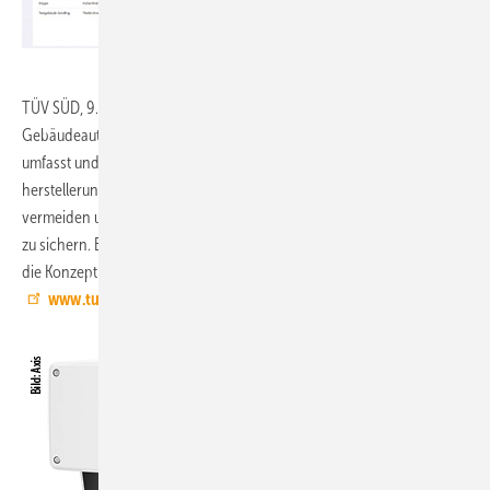
TÜV SÜD, 9.1-D66,
stellt ein Leistungspaket für die
Gebäudeautomation vor, das alle Lebensphasen eines Gebäudes
umfasst und verspricht, durch eine neutrale und
herstellerunabhängige Beratung kostspielige Überraschungen zu
vermeiden und Investitionen in die Gebäudeautomation nachhaltig
zu sichern. Experten begleiten dazu mit interdisziplinärem Know-how
die Konzeption, Auswahl, Realisierung und den Betrieb der Systeme.
www.tuev-sued.de