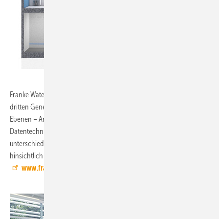
Franke Water Systems, 8.0-F98:
Das Wassermanagementsystem der
dritten Generation Aqua 3000 open gliedert sich konsequent in zwei
Ebenen – Armaturen und Netzwerk – die über eine standardisierte
Datentechnik kommunizieren. Entsprechend konfigurierte Armaturen
unterschiedlicher Funktionalität lassen sich so automatisch
hinsichtlich Hygiene und Wirtschaftlichkeit steuern.
www.franke.de