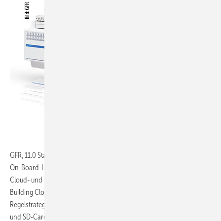
GFR, 11.0 Stand C12:
Das Automationssystem Digicontrol ems5 bietet
On-Board-Lösungen zur Anbindung der Gebäudeautomation an
Cloud- und IoT-Services, beispielsweise an die „Digivison Smart
Building Cloud“ und beinhaltet zukunftsweisende Automations- und
Regelstrategien, BACnet, einen graphischen Webserver, Wi-Fi, HTTPS
und SD-Card.
www.gfr.de