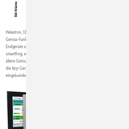
Hekatron, 11.1-B51:
Der Genius Port bündelt alle Informationen von
Genius-Funksystemen und leitet diese über das Internet an mobile
Endgeräte oder Smart-Home-Systeme, z. B. digitalStrom oder
smartfrog, weiter. Bestehende Genius-Plus-X-Funksysteme sowie
ältere Genius-H
-Funksysteme können nachgerüstet werden. Über
x
die App Genius Control wird detailliert informiert, wenn
eingebundene Melder Rauch detektieren.
www.hekatron.de