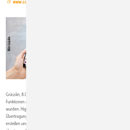
www.cockpit.geze.com
Grässlin, 8.0-A48:
Die Zeitschaltuhren-Serie talento smart deckt alle
Funktionen ab, für die bisher bis zu vier verschiedene Uhren benötigt
wurden. Highlight ist die Verknüpfung mit intelligenter
Übertragungstechnik, mit der sich die Programmierung am PC
erstellen und mit einer App berührungslos auf die Verteilerschaltuhren