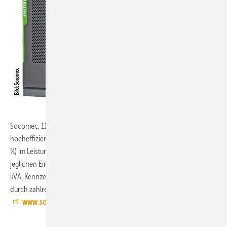
Socomec, 11.0-A60,
ergänzt die Masterys-Familie mit der
hocheffizienten USV-Lösung Masterys GP4 (Wirkungsgrad von 96,5
%) im Leistungsbereich von 60 bis 160 kVA und der robusten, für
jeglichen Einsatzzweck geeigneten Masterys BC+ von 100 bis 160
kVA. Kennzeichnend für beide Baureihen ist ihre Anpassungsfähigkeit
durch zahlreiche Optionen an die Standort-Bedingungen.
www.socomec.de