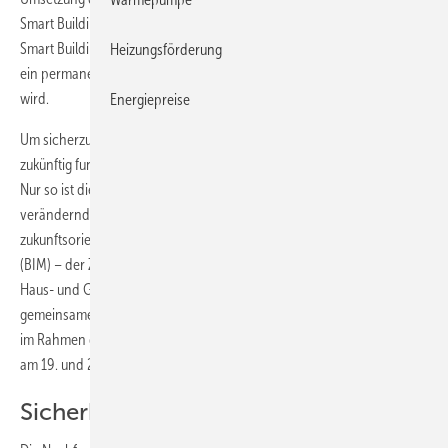
Smart Buildings grundlegend wandeln werden. Ob Smart Home,
Smart Building, Smart Living oder Smart Cities: Die Smartifizierung ist
Heizungsförderung
ein permanenter Prozess, der sämtliche Lebensbereiche verändern
wird.
Energiepreise
Um sicherzustellen, dass die Technik eines smarten Gebäudes auch
zukünftig funktioniert, ist eine vorausschauende Planung notwendig.
Nur so ist die Integration moderner, sich schnell und stetig
verändernder Gebäudetechnik zu jeder Zeit gewährleistet. Eine
zukunftsorientierte Planung wird mit Building Information Modeling
(BIM) – der Zusammenführung von Architektur- und Ingenieurwesen,
Haus- und Gebäudetechnik und Facility-Management in einem
gemeinsamen Datenmodell – erreicht. Auf der Light + Building wird
im Rahmen des Technologieforums ein Symposium zum Thema BIM
am 19. und 20. März in Halle 8.0 am Stand C41 angeboten.
Sicherheitsbedürfnis steigt