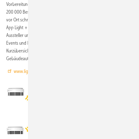
Vorbereitung wichtig. Bei einem voll belegten Messegelände, über
200 000 Besuchern und der großen Themenbreite kann man sonst
vor Ort schnell den Überblick verlieren. Orientierungshilfe bietet die
App Light + Building Navigator (iOS und Android), sie enthält alle
Aussteller und Produkte, einen Geländeplan mit Standdetails sowie
Events und News. Außerdem haben wir nachfolgend für Sie in einer
Kurzübersicht Produktneuheiten aus dem Bereich Haus- und
Gebäudeautomation zusammengestellt.
Jochen Vorländer
www.light-building.com