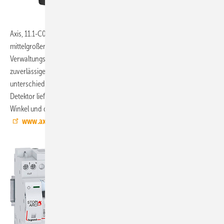
Axis, 11.1-C07:
Der Netzwerk-Radar-Detektor D2050-VE kann in
mittelgroßen industriellen Installationen in Kameras und in Video-
Verwaltungssysteme integriert werden. Die Radartechnik kommt zur
zuverlässigen Bereichserfassung beweglicher Objekte bei
unterschiedlichen Licht- und Wetterverhältnissen zum Einsatz. Der
Detektor liefert Informationen über die Position, Geschwindigkeit, den
Winkel und die Größe eines beweglichen Objekts in Echtzeit.
www.axis.com