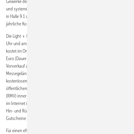
Gewerke der Sicherheits- und Gebäudetechnik sind dazu produkt-
und systemübergreifend vernetzt. Parallel zur Light + Building findet
in Halle 9.1 vom 19. bis 23. März 2018 das Intersec-Forum statt, die
jährliche Konferenz für vernetzte Sicherheitstechnik.
Die Light + Building ist Sonntag bis Donnerstag von 9.00 bis 18.00
Uhr und am Freitag von 9.00 bis 17.00 Uhr geöffnet. Eine Tageskarte
kostet im Online-Vorverkauf 17,00 Euro, an der Tageskasse 19,00
Euro (Dauerkarte: 35,00 bzw. 40,00 Euro). In jedem Fall ist der Online-
Vorverkauf zu empfehlen, um Wartezeiten beim Zugang zum
Messegelände zu vermeiden. Die Eintrittskarten beinhalten die
kostenlosen Fahrten zur Messe Frankfurt und zurück mit den
öffentlichen Verkehrsmitteln des Rhein-Main-Verkehrsverbunds
(RMV) innerhalb des gesamten Tarifgebiets. Gutscheinkarten müssen
im Internet in eine Eintrittskarte getauscht werden, um den RMV zur
Hin- und Rückfahrt zur Messe nutzen können und nur umgetauschte
Gutscheine sind einlassberechtigt.
Für einen effektiven Messebesuch der Light + Building ist eine gute