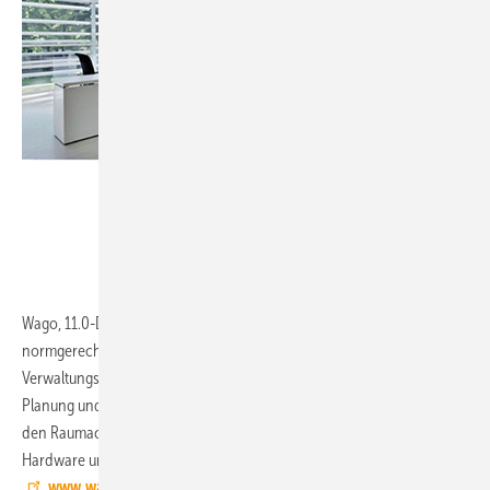
Wago, 11.0-D32:
Mit flexRoom lässt sich eine energieeffiziente und
normgerechte Gebäudeautoma-tion in nahezu allen Büro- und
Verwaltungs-gebäuden verwirklichen. Für eine besonders ein-fache
Planung und Inbetriebnahme orientiert sich das variable Konzept an
den Raumachsen eines Gebäudes und basiert auf vordefinierter
Hardware und vorgefertigten Softwareapplikationen.
www.wago.com