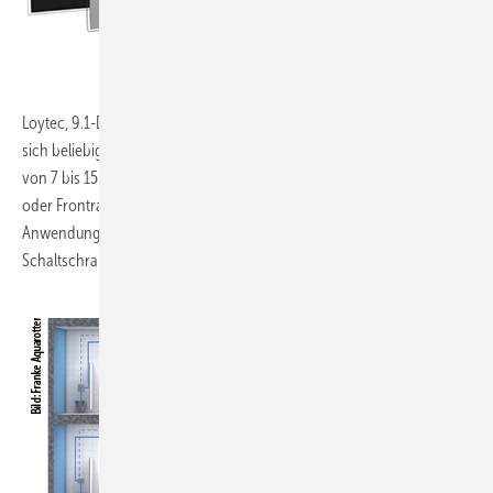
Loytec, 9.1-D56:
Auf dem Touchdisplay des Bediengeräts L-VIS lassen
sich beliebige Datenpunkte darstellen und steuern. Es ist in Größen
von 7 bis 15“ mit rahmenloser Glasfront mit kapazitiver Oberfläche
oder Frontrahmen aus eloxiertem Aluminium erhältlich. Die
Anwendungsgebiete reichen von der Visualisierung auf
Schaltschrankebene bis zur Raumbedienung.
www.loytec.com