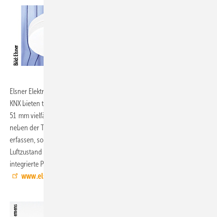
Elsner Elektronik, 11.1-C26:
Die KNX-Innenraumsensoren Mini-Sewi
KNX bieten trotz einer Höhe von 19 mm und einem Durchmesser von
51 mm vielfältige Funktionen. Die Modelle TH und TH-Pr können
neben der Temperatur (Modell T) auch die Luftfeuchtigkeit im Raum
erfassen, sowie den Taupunkt berechnen und melden, wenn der
Luftzustand das Behaglichkeitsfeld verlassen hat. Beide haben
integrierte PI-Regler. TH-Pr erkennt zusätzlich Bewegung im Raum.
www.elsner-elektronik.de