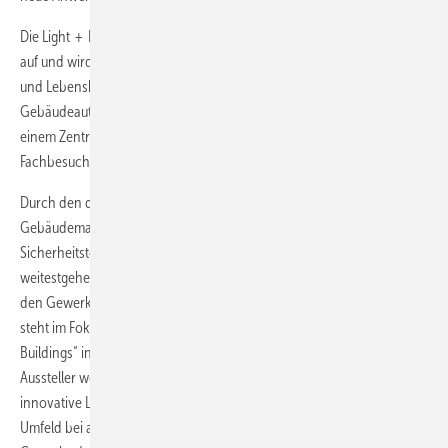
Die Light + Building 2018 nimmt die Trends rund um smarte Gebäude
auf und wird zum Katalysator für die Entwicklung moderner Arbeits-
und Lebenskonzepte. Erstmals wird in Halle 9.1 die Haus- und
Gebäudeautomation mit der elektronischen Sicherheitstechnik zu
einem Zentrum der integrierten Gebäudetechnik verschmolzen, das
Fachbesuchern einen kompakten Überblick ermöglicht.
Durch den digitalen Wandel verändern sich auch die Prozesse im
Gebäudemanagement. Vermehrt findet eine Fusion der Systeme der
Sicherheitstechnik mit anderen Gewerken statt, die bislang
weitestgehend autark gearbeitet haben. Die Schnittstellen zwischen
den Gewerken spielen hierbei eine zentrale Rolle. Diese Thematik
steht im Fokus der Sonderschau „Secure! Connected Security in
Buildings“ in der Halle 9.1. In Abgrenzung zu den Präsentationen der
Aussteller werden für drei Nutzungsfelder (Hotel, Büro, Industrie)
innovative Lösungen aus der elektrotechnischen Sicherheit im realen
Umfeld bei aktiven Szenarien (Brand, Unwetter, Einbruch) gezeigt. Die