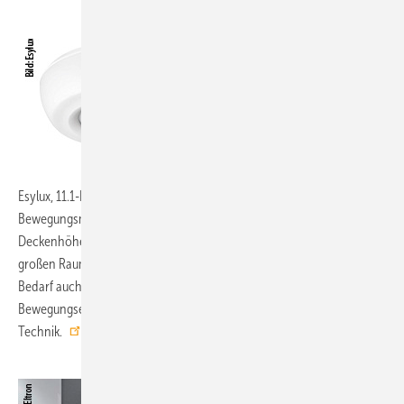
Esylux, 11.1-D32:
PD bzw. MD 360i/24 Basic sind Präsenz- bzw.
Bewegungsmelder mit einer Reichweite von 24 m bei einer
Deckenhöhe von 3 m. Ein einzelner Melder kann dadurch einen
großen Raum ganz allein erfassen. Der Tastereingang ermöglicht bei
Bedarf auch einen halbautomatischen Betrieb. Die
Bewegungserfassung erfolgt über strahlungsfreie Passiv-Infrarot-
Technik.
www.esylux.de