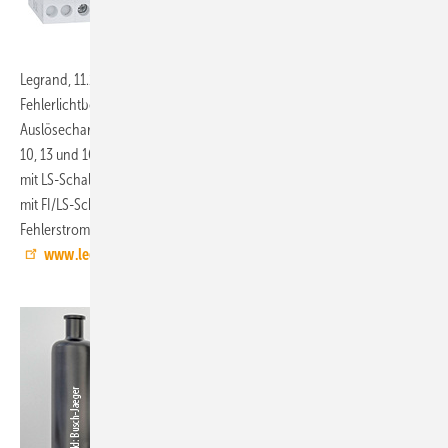
Legrand, 11.1-B86:
Die Brandschutzschalter DX³ Stop ARC haben
Fehlerlichtbogen-Schutzeinrichtungen (AFDD) mit
Auslösecharakteristik B und C, einem Bemessungsstrombereich von
10, 13 und 16 A sowie 20 A für Auslösecharakteristik C. Die Variante
mit LS-Schalter vereint Leitungsschutzschalter und AFDD. Die Variante
mit FI/LS-Schalter beinhaltet zusätzlich noch einen
Fehlerstromschutzschalter (Fehlerstromtyp A, 30 mA).
www.legrand.de