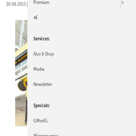
Premium
30.06.2015
|
Veröffentlicht in
Ausgabe 07-2015
|
Druckvorschau
+E
Services
Abo & Shop
Media
Newsletter
Specials
GModG
Bild: Arbonia
Wärmepumpe