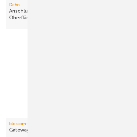
Dehn
Anschlussklemme für Stahlbauteile mit
Oberflächenschutz
blossom-ic
Gateway mit direkter
Funkanbindung