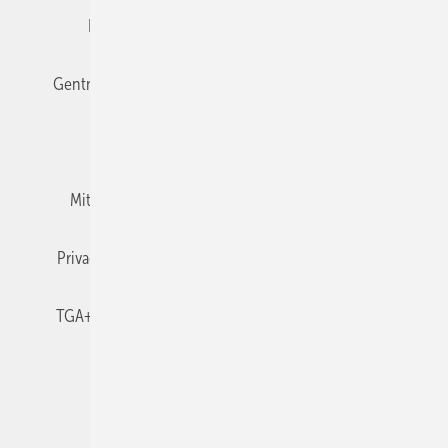
Editor's choice
E-Paper
Fachbeiträge
Gentner Verlag
Impressum
Karriere bei Gentner
Team
Mediaservice
Mitgliedschaften und Engagement
Newsletter
Privacy Manager
RSS-Feed
TGA+E abonnieren
TGA+E-WissensCheck
Veranstaltungen / Webinare
© 2026 TGA+E Fachplaner