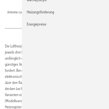
Heizungsförderung
Arbonia-Luftheizgerät.
Energiepreise
Die Luftheizgeräte von Arbonia sind in zwei Modellausführungen in
jeweils drei Registergrößen erhältlich und entsprechen voll
umfänglich der ErP(Ökodesign)-Richtlinie 327/201, die ein sehr
günstiges Verhältnis von Stromverbrauch zu gelieferter Wärmeleistung
fordert. Bei der Modellreihe DAA ECM wird der Ventilator von
elektronisch gesteuerten ECM-Motoren angetrieben und die Drehzahl
über den Raumtemperaturfühler optimiert. Die Arbonia-Luftheizgeräte
decken bei Betriebsbedingungen von 85/75/15 °C mit insgesamt 30
Varianten einen Leistungsbereich von 4 bis 125 kW ab
(Modellvariante DAA). Bei der Modellvariante DAB besteht das
Heizregister aus Kupferrohren mit Aluminiumlamellen. Das Heizregister