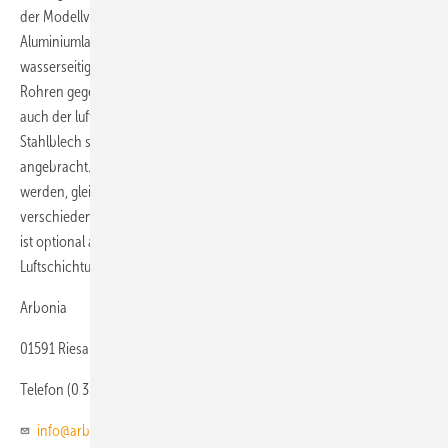
der Modellvariante DAA besteht aus 22-mm-Stahlrohren und
Aluminiumlamellen. Der große Rohrdurchmesser bewirkt niedrigere
wasserseitige Druckverluste und erlaubt eine geringere Zahl von
Rohren gegenüber herkömmlichen Registern. Dadurch verringert sich
auch der luftseitige Widerstand. Die Luftleitlamellen aus profiliertem
Stahlblech sind horizontal mit einem selbsthemmenden Federsystem
angebracht. So können die einzelnen Lamellen individuell eingestellt
werden, gleichzeitig werden Vibrationen unterdrückt. Neben
verschiedenen Zubehörteilen und elektronischen Wandsteuerungen
ist optional auch eine Induktionsjalousie für eine geringere
Luftschichtung erhältlich.
Arbonia
01591 Riesa
Telefon (0 35 25) 74 60
info@arbonia.de