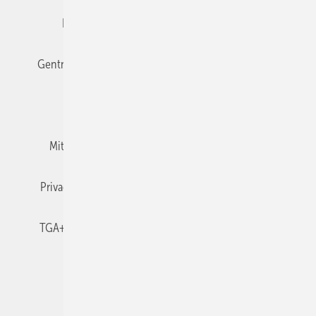
Editor's choice
E-Paper
Fachbeiträge
Gentner Verlag
Impressum
Karriere bei Gentner
Team
Mediaservice
Mitgliedschaften und Engagement
Newsletter
Privacy Manager
RSS-Feed
TGA+E abonnieren
TGA+E-WissensCheck
Veranstaltungen / Webinare
© 2026 TGA+E Fachplaner