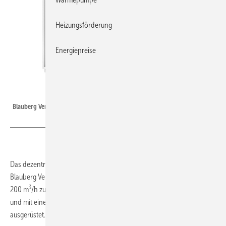
Heizungsförderung
Energiepreise
Blauberg Ventilatoren
Blauberg Ventilatoren: Freshbox 200 ERV WiFi.
Das dezentrale Lüftungsgerät
Freshbox 200 ERV WiFi
von
Blauberg Ventilatoren ist mit einer Förderleistung bis maximal
3
200 m
/h zur Belüftung von Büro- und Aufenthaltsräumen ausgelegt
und mit einem Enthalpie-Wärmeübertrager im Gegenstromprinzip
ausgerüstet.