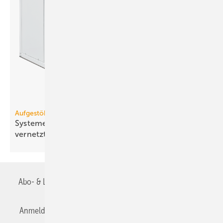
Aufgestöbert
Systeme für die TGA+E: druck­fest, dauer­elas­tisch,
ver­netzt
Abo- & Leserservice
AGB
Alle Inhalte chronologisch
Anmelden
Anmeldung & Registrierung
Datenschutz