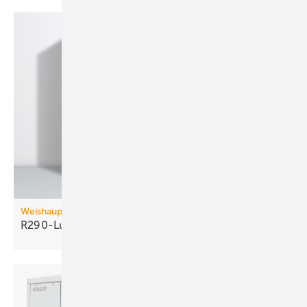
Weishaupt
R290-Luft/Wasser-Wärmepumpe bis 60
kW