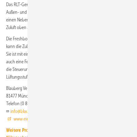
Das RLT-Gerät hat rückseitig zwei Anschlussstutzen DN 100 mm für
Außen- und Fortluft und einen optional nutzbaren Abluftstutzen für
einen Nebenraum. Die Abluft wird seitlich am Gerät angesaugt, die
Zuluft oben am Gerät in den Raum eingebracht.
Die Freshbox 200 ERV WiFi ermöglich auch einen Umluftbetrieb, dazu
kann die Zuluftfilterung (G4 + F7) um einen H13-Filter ergänzt werden.
Sie ist mit einem Bedienfeld ausgestattet, zum Lieferumfang gehört
auch eine Fernbedienung. Durch das anlageneigene WLAN ist auch
die Steuerung über eine Smartphone-App möglich. Optional kann die
Lüftungsstufe über einen CO
-Sensor gesteuert werden.
2
Blauberg Ventilatoren
81477 München
Telefon (0 89) 78 50 80 88
info@blaubergventilatoren.de
www.einzelraumlueftung.de
Weitere Produkt-Meldungen zum Thema Luft-, Klima- und