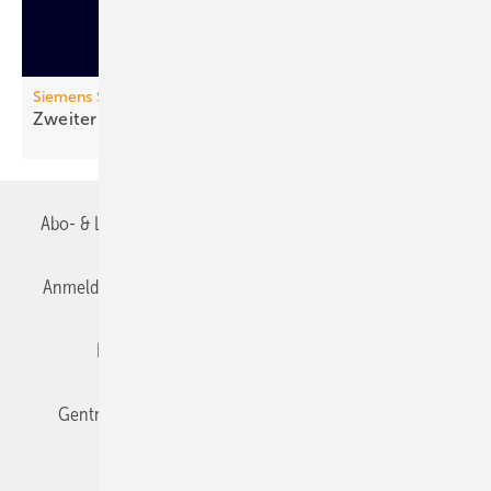
Siemens Smart Infrastructure
Zweiter Lebenszyklus: Zirkulärer
Sanftstarter
Abo- & Leserservice
AGB
Alle Inhalte chronologisch
Anmelden
Anmeldung & Registrierung
Datenschutz
Editor's choice
E-Paper
Fachbeiträge
Gentner Verlag
Impressum
Karriere bei Gentner
Team
Mediaservice