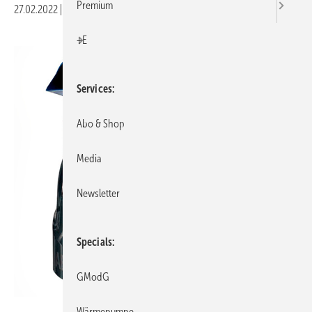
Premium
27.02.2022
|
Veröffentlicht in
Ausgabe 03-2022
|
Druckvorschau
+E
Services
Abo & Shop
Media
Newsletter
Specials
GModG
Condair
Wärmepumpe