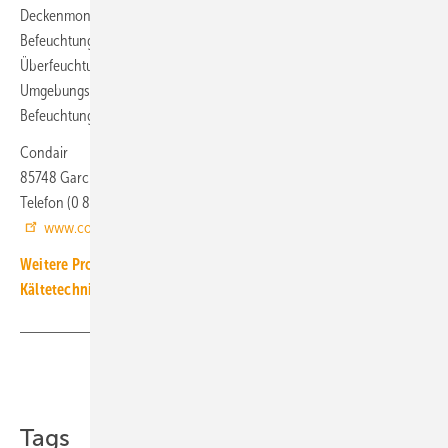
Deckenmontage erhältlich. Zudem passt der ABS3 seine
Befeuchtungsleistung präzise an die Gegebenheiten an, wodurch eine
Überfeuchtung zuverlässig verhindert werden kann, auch wenn die
Umgebungsbedingungen schwanken. Er verfügt über
Befeuchtungsleistungen von 1,0 bis 6,5 l/h.
Condair
85748 Garching
Telefon (0 89) 2 07 00 80
www.condair.de
Weitere Produkt-Meldungen zum Thema Luft-, Klima- und
Kältetechnik
Teilen
Link kopieren
Tags