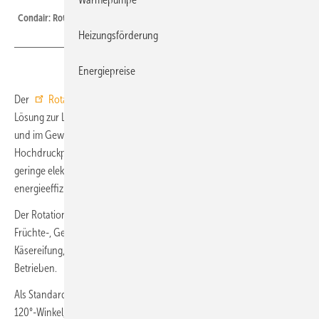
Condair: Rotationszerstäuber ABS3.
Heizungsförderung
Energiepreise
Der
Rotationszerstäuber Condair ABS3
ist eine kostengünstige
Lösung zur Luftbefeuchtung für die industrielle Produktion, für Lager
und im Gewerbe. Durch die Wasserverteilung ohne eine
Hochdruckpumpe oder einen Luftkompressor hat der ABS3 nur eine
geringe elektrische Leistungsaufnahme und arbeitet somit höchst
energieeffizient.
Der Rotationszerstäuber ist universell einsetzbar, beispielsweise im
Früchte-, Gemüse- und Papierlager, in Druckereien, bei der Wein- und
Käsereifung, in der Textilindustrie oder in Holz verarbeitenden
Betrieben.
Als Standardversion verteilt der Luftbefeuchter den Sprühnebel im
120°-Winkel, für Spezialanwendungen ist ein 360°-Modell zur