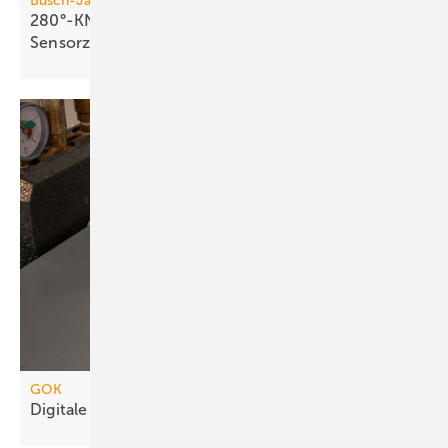
Busch-Jaeger
280°-KNX-Bewegungsmelder mit vier
Sensorzonen
GOK
Digitale Füllstandsmessung für drucklose
Tanks