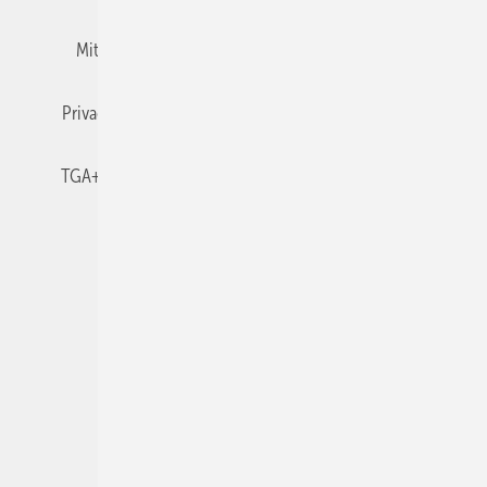
Mitgliedschaften und Engagement
Newsletter
Privacy Manager
RSS-Feed
TGA+E abonnieren
TGA+E-WissensCheck
Veranstaltungen / Webinare
© 2026 TGA+E Fachplaner