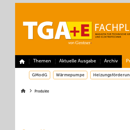
Springe
Springe
Springe
auf
auf
auf
Hauptinhalt
Hauptmenü
SiteSearch
Themen
Aktuelle Ausgabe
Archiv
P
GModG
Wärmepumpe
Heizungsförderun
Produkte