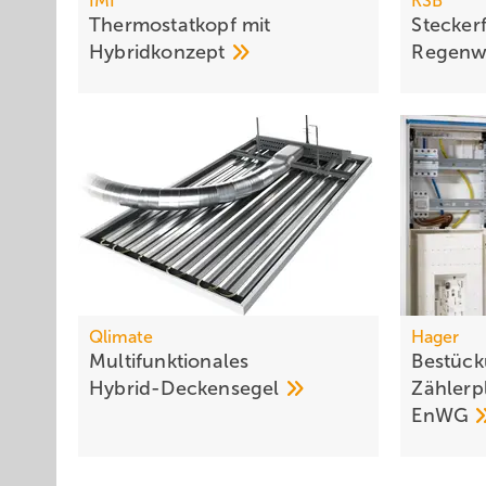
IMI
KSB
Thermostatkopf mit
Steckerf
Hybridkonzept
Regenw
Qlimate
Hager
Multifunktionales
Bestück
Hybrid-Deckensegel
Zählerp
EnWG