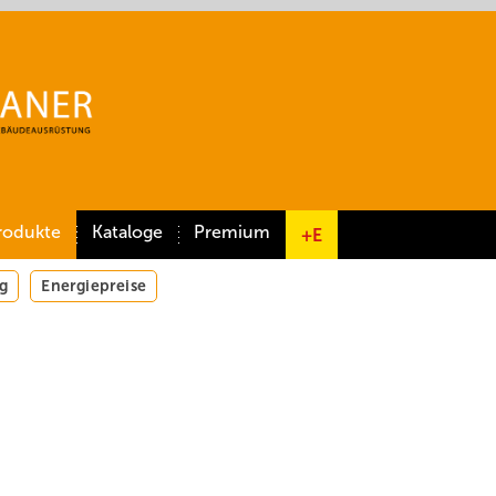
rodukte
Kataloge
Premium
+E
g
Energiepreise