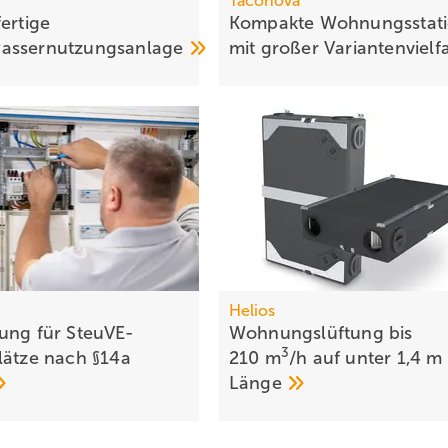
Taconova
ertige
Kompakte Wohnungsstat
assernutzungsanlage
mit großer
Variantenvielf
Helios
ung für SteuVE-
Wohnungslüftung bis
3
lätze nach §14a
210 m
/h auf unter 1,4 m
Länge