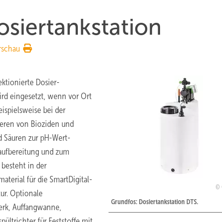
osiertankstation
rschau
ktionierte Dosier­
ird eingesetzt, wenn vor Ort
eispielsweise bei der
ieren von Bioziden und
d Säuren zur pH-Wert-
raufbereitung und zum
besteht in der
material für die SmartDigital-
ur. Optionale
Grundfos: Dosiertankstation DTS.
erk, Auffangwanne,
ültrichter für Feststoffe mit