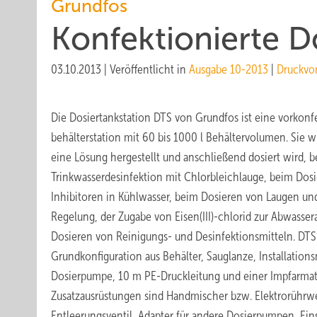
Grundfos
Konfektionierte D
03.10.2013
|
Veröffentlicht in
Ausgabe 10-2013
|
Druckvo
Die Dosiertankstation DTS von Grundfos ist eine vorkonfe
behälterstation mit 60 bis 1000 l Behältervolumen. Sie w
eine Lösung hergestellt und anschließend dosiert wird, b
Trinkwasserdesinfektion mit Chlorbleichlauge, beim Dos
Inhibitoren in Kühlwasser, beim Dosieren von Laugen un
Regelung, der Zugabe von Eisen(III)-chlorid zur Abwasse
Dosieren von Reinigungs- und Desinfektionsmitteln. DTS 
Grundkonfigura­tion aus Behälter, Sauglanze, Installations
Dosierpumpe, 10 m PE-Druckleitung und einer Impfarmat
Zusatzausrüstungen sind Handmischer bzw. Elektrorührw
Entleerungsventil, Adapter für andere Dosierpumpen, Einsp