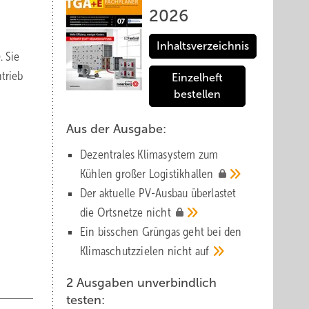
2026
Inhaltsverzeichnis
. Sie
trieb
Einzelheft
bestellen
Aus der Ausgabe:
Dezentrales Klimasystem zum
Kühlen großer
Logistik­hallen
Der aktuelle PV-Ausbau über­lastet
die Orts­netze
nicht
Ein bisschen Grüngas geht bei den
Klima­schutz­zielen nicht
auf
2 Ausgaben unverbindlich
testen: