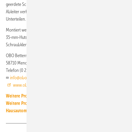
geerdete Schirmsysteme erhältlich. Die Spannungskodierung der
Ableiter verhindert ein fehlerhaftes Zuordnen von Ober- und
Unterteilen.
Montiert werden die Ableiter mit einer Baubreite von 12,5 mm auf der
35-mm-Hutschiene. Die Erdung kann über die Hutschiene oder eine
Schraubklemme erfolgen.
OBO Bettermann
58710 Menden
Telefon (0 23 73) 89 20 00
info@obo.de
www.obo.de
Weitere Produkt-Meldungen zum Thema Elektrotechnik
Weitere Produkt-Meldungen zum Thema Gebäude- und
Hausautomation