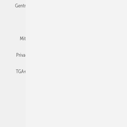
Gentner Verlag
Impressum
Karriere bei Gentner
Team
Mediaservice
Mitgliedschaften und Engagement
Newsletter
Privacy Manager
RSS-Feed
TGA+E abonnieren
TGA+E-WissensCheck
Veranstaltungen / Webinare
© 2026 TGA+E Fachplaner