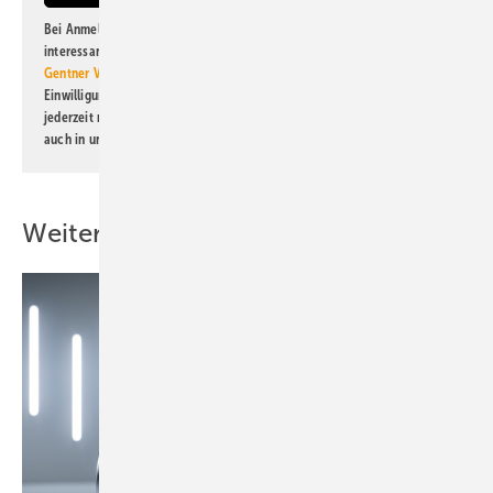
Bei Anmeldung zu diesem Newsletter bin ich damit einverstanden, über
interessante Verlags- und Online-Angebote
der Marken der Alfons W.
Gentner Verlag GmbH & Co. KG
informiert zu werden. Diese
Einwilligung kann ich jederzeit widerrufen und eine Abmeldung ist
jederzeit möglich. Informationen zum Umgang mit Daten finden Sie
auch in unserer
Datenschutzerklärung
.
Weitere Inhalte