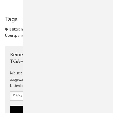
Teilen
Link kopieren
Tags
Blitzschutz
MSR-Technik
OBO
Produkte
Überspannungsschutz
Keine Zeit? Kein Problem mit dem
TGA+E Newsletter!
Mit unserem Newsletter erhalten Sie regelmäßig von uns
ausgewählte Informationen und Neuigkeiten, gebündelt und
kostenlos direkt ins Postfach.