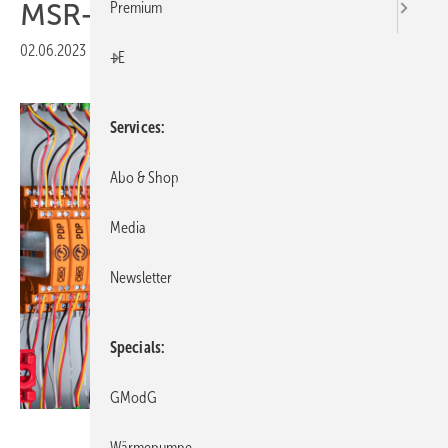
MSR-Technik
Premium
02.06.2023
|
Veröffentlicht in
Ausgabe 07-2023
|
Druckvorschau
+E
Services
Abo & Shop
Media
Newsletter
Specials
GModG
OBO
Wärmepumpe