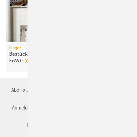
Hager
Bestückung für SteuVE-Zählerplätze nach §14a
EnWG
Abo- & Leserservice
AGB
Alle Inhalte chronologisch
Anmelden
Anmeldung & Registrierung
Datenschutz
Editor's choice
E-Paper
Fachbeiträge