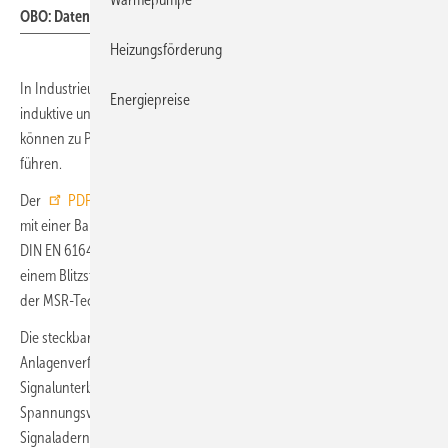
OBO: Datenleitungsschutz PDP.
Heizungsförderung
In Industrieunternehmen muss die MSR-Technik vor Schäden durch
Energiepreise
induktive und kapazitive Einkopplungen geschützt werden – sie
können zu Produktionsausfällen und hohen finanziellen Verlusten
führen.
Der
PDP
(Plugable Dataline Protection) von OBO Bettermann ist
mit einer Bandbreite bis 100 MHz vielseitig einsetzbar. Geprüft nach
DIN EN 61643-21 (D1/C2) bietet der steckbare Datenleitungsschutz mit
einem Blitzstromableitvermögen von 5 kA einen zuverlässigen Schutz
der MSR-Technik.
Die steckbaren Oberteile gewährleisten eine hohe
Anlagenverfügbarkeit, sie können leicht und ohne
Signalunterbrechung ausgetauscht werden. Der PDP ist in vier
Spannungsvarianten für 5, 12, 24 und 48 V mit je 2 oder 2 × 2
Signaladern pro Leitung in Ausführungen für direkt oder indirekt