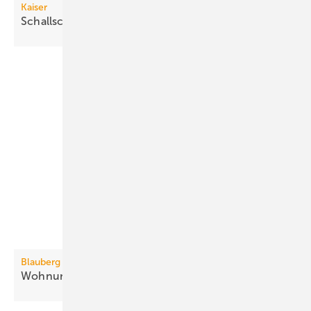
Kaiser
Schallschutzdosen für
Massivbauwände
Blauberg Ventilatoren
3
Wohnungslüftung bis 410
m
/h