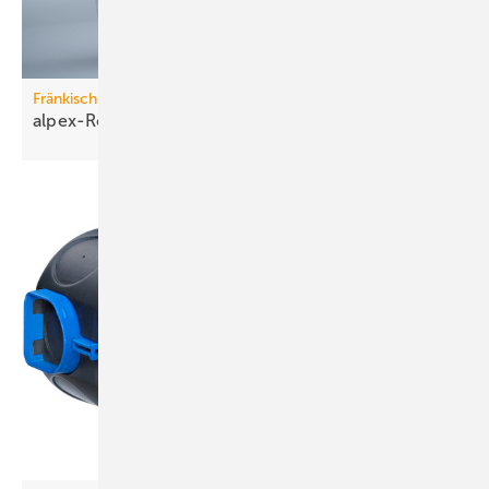
Fränkische
alpex-Rohrsystem neu
definiert