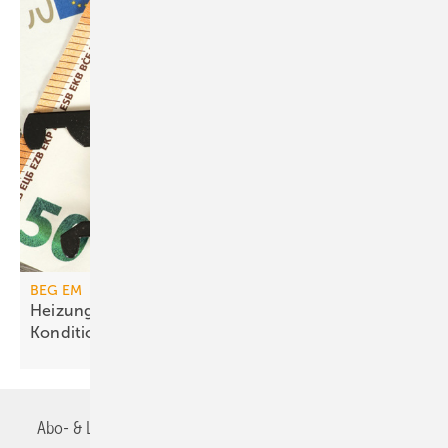
BEG EM
Heizungs­förderung mit de­gres­siven
Kondi­tionen
Abo- & Leserservice
AGB
Alle Inhalte chronologisch