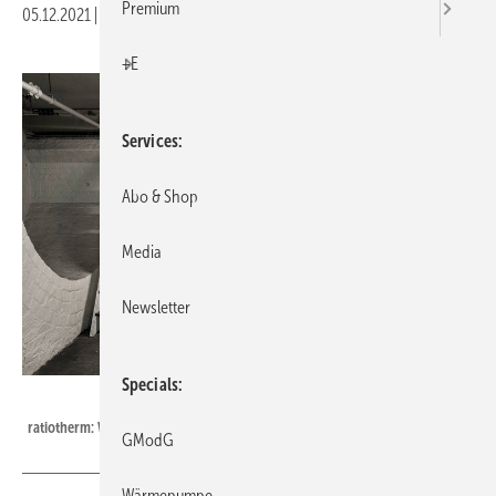
Premium
05.12.2021
|
Veröffentlicht in
Ausgabe 12-2021
|
Druckvorschau
+E
Services
Abo & Shop
Media
Newsletter
Specials
ratiotherm / hubb67 - stock.adobe.com
ratiotherm: WP Max-S CF12.
GModG
Wärmepumpe