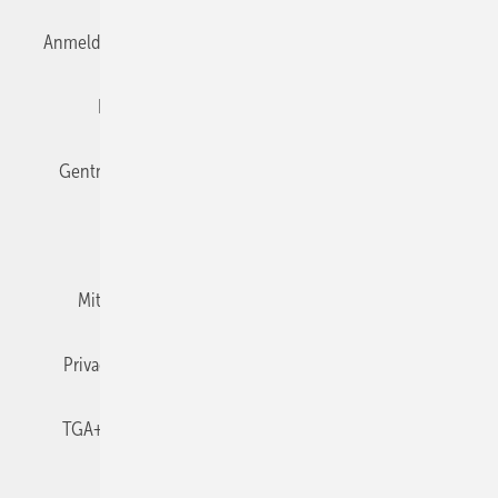
Anmelden
Anmeldung & Registrierung
Datenschutz
Editor's choice
E-Paper
Fachbeiträge
Gentner Verlag
Impressum
Karriere bei Gentner
Team
Mediaservice
Mitgliedschaften und Engagement
Newsletter
Privacy Manager
RSS-Feed
TGA+E abonnieren
TGA+E-WissensCheck
Veranstaltungen / Webinare
© 2026 TGA+E Fachplaner