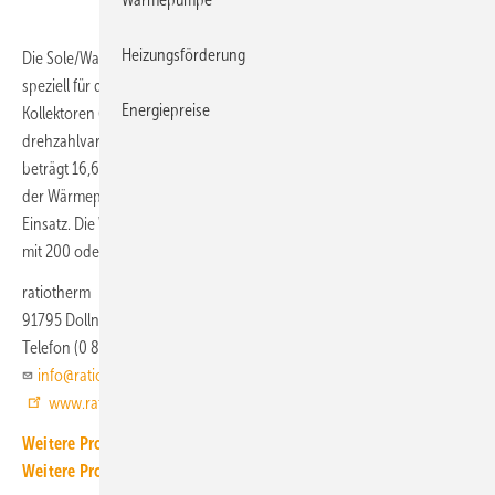
Heizungsförderung
Die Sole/Wasser-Wärmepumpe WP Max-S CF12 von ratiotherm ist
speziell für den Einsatz in Kombination mit Photovoltaik-Thermie-
Energiepreise
Kollektoren (PVT-Kollektoren) konfiguriert. Sie verfügt dazu über einen
drehzahlvariablen Rollkolben-Verdichter. Die Nennheizleistung
beträgt 16,6 kW. Die Hybridkollektoren sind die alleinige Wärmequelle
der Wärmepumpe. Als Kältemittel kommt R410A (GWP 2088) zum
Einsatz. Die WP Max-S CF12 kann optional mit einem Pufferspeicher
mit 200 oder 400 l Fassungsvermögen ausgestattet werden.
ratiotherm
91795 Dollnstein
Telefon (0 84 22) 9 97 70
info@ratiotherm.de
www.ratiotherm.de
Weitere Produkt-Meldungen zum Thema Wärmeerzeugung
Weitere Produkt-Meldungen zum Thema Wärmepumpe