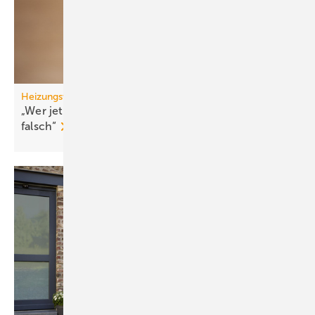
Heizungswende
„Wer jetzt eine Wärme­pumpe kauft, macht nichts
falsch“