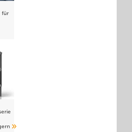
 für
erie
agern