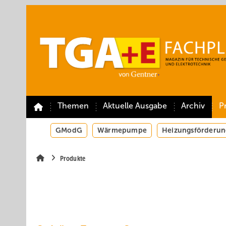
Springe
Springe
Springe
auf
auf
auf
Hauptinhalt
Hauptmenü
SiteSearch
Themen
Aktuelle Ausgabe
Archiv
P
GModG
Wärmepumpe
Heizungsförderun
Produkte