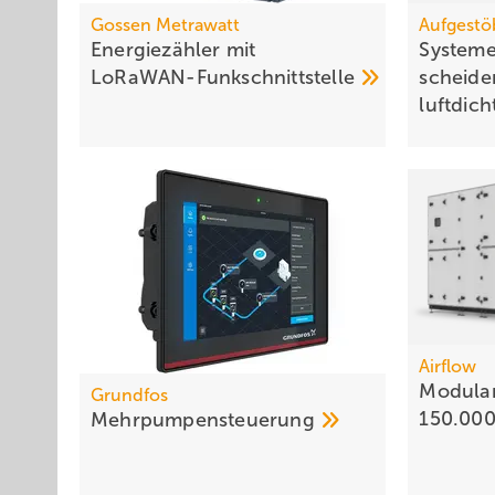
Gossen Metrawatt
Aufgestö
Energiezähler mit
Systeme
LoRaWAN-Funkschnittstelle
schei­de
luft­dic
Airflow
Modular
Grundfos
150.00
Mehrpumpensteuerung