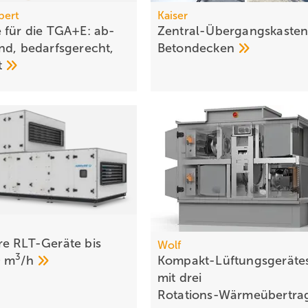
bert
Kaiser
 für die TGA+E: ab­
Zentral-Übergangskasten
nd, be­darfs­ge­recht,
Betondecken
ht
e RLT-Geräte bis
Wolf
3
0
m
/h
Kompakt-Lüftungsgerätes
mit drei
Rotations-Wärme­über­tr