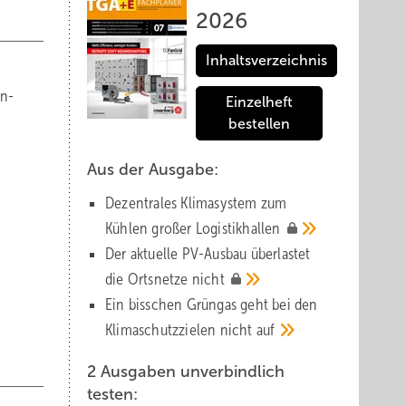
2026
Inhaltsverzeichnis
en-
Einzelheft
bestellen
Aus der Ausgabe:
Dezentrales Klimasystem zum
Kühlen großer
Logistik­hallen
Der aktuelle PV-Ausbau über­lastet
die Orts­netze
nicht
Ein bisschen Grüngas geht bei den
Klima­schutz­zielen nicht
auf
2 Ausgaben unverbindlich
testen: