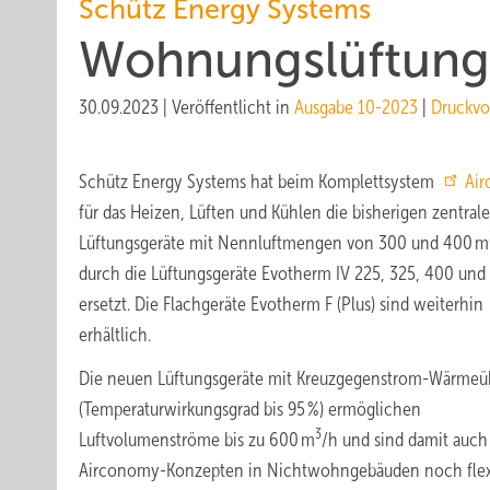
Schütz Energy Systems
Wohnungslüftungs
30.09.2023
|
Veröffentlicht in
Ausgabe 10-2023
|
Druckvo
Schütz Energy Systems hat beim Komplettsystem
Ai
für das Heizen, Lüften und Kühlen die bisherigen zentral
Lüftungsgeräte mit Nennluftmengen von 300 und 400 m
durch die Lüftungsgeräte Evotherm IV 225, 325, 400 und
ersetzt. Die Flachgeräte Evotherm F (Plus) sind weiterhin
erhältlich.
Die neuen Lüftungsgeräte mit Kreuzgegenstrom-Wärmeüb
(Temperaturwirkungsgrad bis 95 %) ermöglichen
3
Luftvolumenströme bis zu 600 m
/h und sind damit auch
Airconomy-Konzepten in Nichtwohngebäuden noch flex