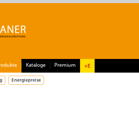
rodukte
Kataloge
Premium
+E
g
Energiepreise