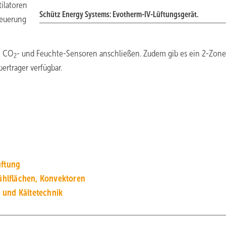
tilatoren
Schütz Energy Systems: Evotherm-IV-Lüftungsgerät.
teuerung
h CO
- und Feuchte-Sensoren anschließen. Zudem gib es ein 2-Zon
2
ertrager verfügbar.
ftung
hlflächen, Konvektoren
 und Kältetechnik