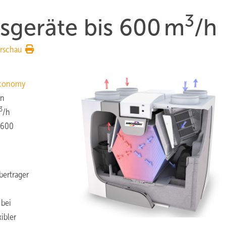
3
geräte bis 600 m
/h
rschau
rconomy
en
3
/h
 600
ertrager
 bei
ibler